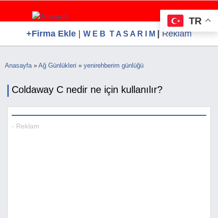
Ana
WTG Software.Com, Web Tasarım, Google S
Ücretsiz Firma Rehberi, Web Tasarım, Ücretsiz Firma Ekle
içeriğe
Hizmetleri, Ücretsiz Firma Rehberi
TR
atla
+Firma Ekle
|
|
Reklam
W E B T A S A R I M
Anasayfa
»
Ağ Günlükleri
»
yenirehberim günlüğü
Buradasınız
Coldaway C nedir ne için kullanılır?
- Reklam