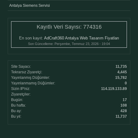
Antalya Siemens Servisi
Kayıtlı Veri Sayısı:
774316
En son kayıt:
AdCraft360 Antalya Web Tasarım Fiyatları
Son Güncelleme:
Perşembe, Temmuz 23, 2026 - 19:04
Site Sayacı:
11,735
Tekrarsız Ziyaretçi:
4,445
Yayınlanmış Düğümler:
15,782
Yayınlanmamış Düğümler:
0
Sizin IP'niz:
114.119.133.89
Ziyaretçiler:
Bugün:
17
Bu hafta:
108
Bu ay:
428
Bu yıl:
11,737