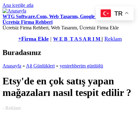
Ana içeriğe atla
TR
WTG Software.Com, Web Tasarım, Google Seo Hizmetleri,
Ücretsiz Firma Rehberi
Ücretsiz Firma Rehberi, Web Tasarım, Ücretsiz Firma Ekle
+Firma Ekle
|
|
Reklam
W E B T A S A R I M
Buradasınız
Anasayfa
»
Ağ Günlükleri
»
yenirehberim günlüğü
Etsy'de en çok satış yapan
mağazaları nasıl tespit edilir ?
- Reklam