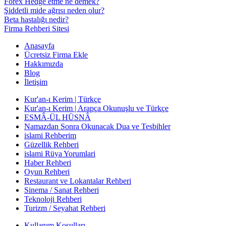
Forex Hedge etme ne demek?
Şiddetli mide ağrısı neden olur?
Beta hastalığı nedir?
Firma Rehberi Sitesi
Anasayfa
Ücretsiz Firma Ekle
Hakkımızda
Blog
İletişim
Kur'an-ı Kerim | Türkçe
Kur'an-ı Kerim | Arapça Okunuşlu ve Türkçe
ESMÂ-ÜL HÜSNÂ
Namazdan Sonra Okunacak Dua ve Tesbihler
islami Rehberim
Güzellik Rehberi
islami Rüya Yorumlari
Haber Rehberi
Oyun Rehberi
Restaurant ve Lokantalar Rehberi
Sinema / Sanat Rehberi
Teknoloji Rehberi
Turizm / Seyahat Rehberi
Kullanım Koşulları