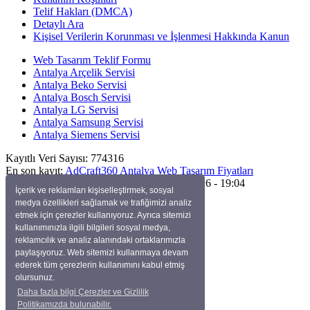
Telif Hakları (DMCA)
Detaylı Ara
Kişisel Verilerin Korunması ve İşlenmesi Hakkında Kanun
Web Tasarım Teklif Formu
Antalya Arçelik Servisi
Antalya Beko Servisi
Antalya Bosch Servisi
Antalya LG Servisi
Antalya Samsung Servisi
Antalya Siemens Servisi
Kayıtlı Veri Sayısı:
774316
En son kayıt:
AdCraft360 Antalya Web Tasarım Fiyatları
Son Güncelleme:
Perşembe, Temmuz 23, 2026 - 19:04
İçerik ve reklamları kişiselleştirmek, sosyal
medya özellikleri sağlamak ve trafiğimizi analiz
Site Sayacı:
11,735
etmek için çerezler kullanıyoruz. Ayrıca sitemizi
Tekrarsız Ziyaretçi:
4,445
kullanımınızla ilgili bilgileri sosyal medya,
Yayınlanmış Düğümler:
15,782
reklamcılık ve analiz alanındaki ortaklarımızla
Yayınlanmamış Düğümler:
0
paylaşıyoruz. Web sitemizi kullanmaya devam
Sizin IP'niz:
114.119.133.89
ederek tüm çerezlerin kullanımını kabul etmiş
Ziyaretçiler:
olursunuz.
Bugün:
17
Daha fazla bilgi Çerezler ve Gizlilik
Bu hafta:
108
Politikamızda bulunabilir.
Bu ay:
428