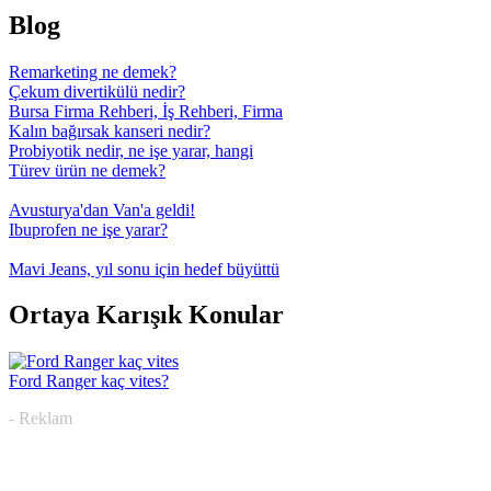
Blog
Remarketing ne demek?
Çekum divertikülü nedir?
Bursa Firma Rehberi, İş Rehberi, Firma
Kalın bağırsak kanseri nedir?
Probiyotik nedir, ne işe yarar, hangi
Türev ürün ne demek?
Avusturya'dan Van'a geldi!
Ibuprofen ne işe yarar?
Mavi Jeans, yıl sonu için hedef büyüttü
Ortaya Karışık Konular
Ford Ranger kaç vites?
- Reklam