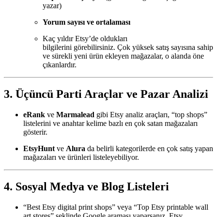
yazar)
Yorum sayısı ve ortalaması
Kaç yıldır Etsy’de oldukları
bilgilerini görebilirsiniz. Çok yüksek satış sayısına sahip
ve sürekli yeni ürün ekleyen mağazalar, o alanda öne
çıkanlardır.
3. Üçüncü Parti Araçlar ve Pazar Analizi
eRank
ve
Marmalead
gibi Etsy analiz araçları, “top shops”
listelerini ve anahtar kelime bazlı en çok satan mağazaları
gösterir.
EtsyHunt
ve
Alura
da belirli kategorilerde en çok satış yapan
mağazaları ve ürünleri listeleyebiliyor.
4. Sosyal Medya ve Blog Listeleri
“Best Etsy digital print shops” veya “Top Etsy printable wall
art stores” şeklinde Google araması yaparsanız, Etsy