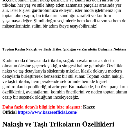
trikolar, her yaş ve stile hitap eden zamansız parçalar arasında yer
alır. İster kişisel gardırobunuza ekleyin, ister moda işletmeniz için
toptan alım yapın, bu trikoların sunduğu zarafeti ve konforu
yaşamaya değer. Şimdi doğru seçimlerle hem kendi tarzınızı hem de
müşterilerinizin stilini bir adım öteye taşıyabilirsiniz!
Toptan Kadın Nakışlı ve Taşlı Triko: Şıklığın ve Zarafetin Buluşma Noktası
Kadın moda dünyasında trikolar, soğuk havaların sıcak dostu
olmanın ötesine geçerek şıklığın simgesi haline gelmiştir. Özellikle
nakış ve taş detaylarıyla süslenmiş trikolar, klasik dokuyu modern
detaylarla birleştirerek benzersiz bir stil sunar. Toptan kadın nakışlı
ve taşlı trikolar, hem perakende sektöründe hem de kişisel
gardıroplarda popülerliğini artırıyor. Bu makalede, bu özel parçaların
özelliklerini, avantajlarını, kombin önerilerini ve neden toptan alımın
cazip bir seçenek olduğunu inceleyeceğiz.
Daha fazla detaylı bilgi için bize ulaşınız:
Kazee
Official
https://www.kazeeofficial.com/
Nakışlı ve Taşlı Trikoların Özellikleri