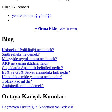
Güzellik Rehberi
yenirehberim ağ günlüğü
+Firma Ekle
|
Web Tasarım
Blog
Kolorektal Polikliniği ne demek?
Şartlı refleks ne demek?
Müeyyide uygulanması ne demek?
AKP ne zaman iktidara geldi?
Çoçuklarda Apandisit belirtileri nedir ?
ESX ve GSX Server arasındaki fark nedir?
Hamilelikte mide yanması neden olur?
1 ölçek kaç ml dir?
Antipiretik etki ne demek?
Ortaya Karışık Konular
Geçmeyen Öksürüğün Nedenleri ve Tedavisi