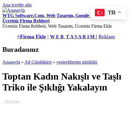
Ana içeriğe atla
TR
WTG Software.Com, Web Tasarım, Google Seo Hizmetleri,
Ücretsiz Firma Rehberi
Ücretsiz Firma Rehberi, Web Tasarım, Ücretsiz Firma Ekle
+Firma Ekle
|
|
Reklam
W E B T A S A R I M
Buradasınız
Anasayfa
»
Ağ Günlükleri
»
yenirehberim günlüğü
Toptan Kadın Nakışlı ve Taşlı
Triko ile Şıklığı Yakalayın
- Reklam