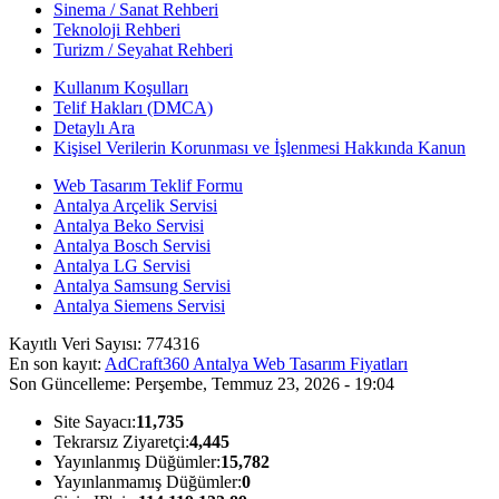
Sinema / Sanat Rehberi
Teknoloji Rehberi
Turizm / Seyahat Rehberi
Kullanım Koşulları
Telif Hakları (DMCA)
Detaylı Ara
Kişisel Verilerin Korunması ve İşlenmesi Hakkında Kanun
Web Tasarım Teklif Formu
Antalya Arçelik Servisi
Antalya Beko Servisi
Antalya Bosch Servisi
Antalya LG Servisi
Antalya Samsung Servisi
Antalya Siemens Servisi
Kayıtlı Veri Sayısı:
774316
En son kayıt:
AdCraft360 Antalya Web Tasarım Fiyatları
Son Güncelleme:
Perşembe, Temmuz 23, 2026 - 19:04
Site Sayacı:
11,735
Tekrarsız Ziyaretçi:
4,445
Yayınlanmış Düğümler:
15,782
Yayınlanmamış Düğümler:
0