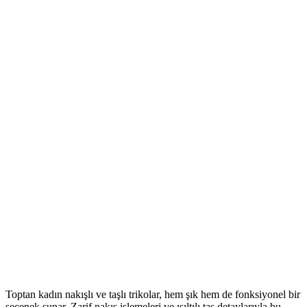
Toptan kadın nakışlı ve taşlı trikolar, hem şık hem de fonksiyonel bir
seçenek sunar. Zarif nakış işlemeleri ve ışıltılı taş detaylarıyla bu