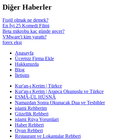
Diğer Haberler
Frajil olmak ne demek?
En İyi 25 Komedi Filmi
Beta mikrobu kaç günde geçer?
VMware'i kim yarattı?
forex ekşi
Anasayfa
Ücretsiz Firma Ekle
Hakkımızda
Blog
İletişim
Kur'an-ı Kerim | Türkçe
Kur'an-ı Kerim | Arapça Okunuşlu ve Türkçe
ESMÂ-ÜL HÜSNÂ
Namazdan Sonra Okunacak Dua ve Tesbihler
islami Rehberim
Güzellik Rehberi
islami Rüya Yorumlari
Haber Rehberi
Oyun Rehberi
Restaurant ve Lokantalar Rehberi