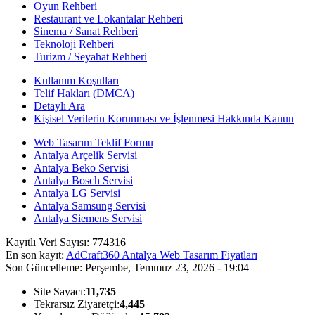
Oyun Rehberi
Restaurant ve Lokantalar Rehberi
Sinema / Sanat Rehberi
Teknoloji Rehberi
Turizm / Seyahat Rehberi
Kullanım Koşulları
Telif Hakları (DMCA)
Detaylı Ara
Kişisel Verilerin Korunması ve İşlenmesi Hakkında Kanun
Web Tasarım Teklif Formu
Antalya Arçelik Servisi
Antalya Beko Servisi
Antalya Bosch Servisi
Antalya LG Servisi
Antalya Samsung Servisi
Antalya Siemens Servisi
Kayıtlı Veri Sayısı:
774316
En son kayıt:
AdCraft360 Antalya Web Tasarım Fiyatları
Son Güncelleme:
Perşembe, Temmuz 23, 2026 - 19:04
Site Sayacı:
11,735
Tekrarsız Ziyaretçi:
4,445