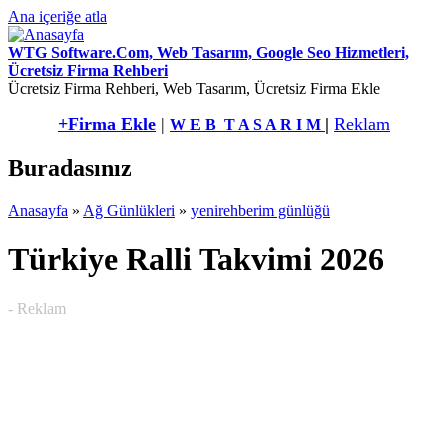
Ana içeriğe atla
WTG Software.Com, Web Tasarım, Google Seo Hizmetleri,
Ücretsiz Firma Rehberi
Ücretsiz Firma Rehberi, Web Tasarım, Ücretsiz Firma Ekle
+Firma Ekle
|
|
Reklam
W E B T A S A R I M
Buradasınız
Anasayfa
»
Ağ Günlükleri
»
yenirehberim günlüğü
Türkiye Ralli Takvimi 2026
- Reklam