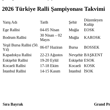
2026 Türkiye Ralli Şampiyonası Takvimi
Düzenleyen
Yarış Adı
Tarih
Şehir
Kulüp
Ege Rallisi
04-05 Nisan
Muğla
EOSK
30 Nisan – 02
Bodrum Rallisi
Muğla
KAROSK
Mayıs
Yeşil Bursa Rallisi (50.
06-07 Haziran
Bursa
BOSSEK
Yıl)
Kapadokya Rallisi
22-23 Ağustos
Nevşehir
BAŞKENT
Eskişehir Rallisi
19-20 Eylül
Eskişehir
ESOK
Kocaeli Rallisi
17-18 Ekim
Kocaeli
KOSK
İstanbul Rallisi
14-15 Kasım
İstanbul
İSOK
Sıra
Bayrak
Grand Pr