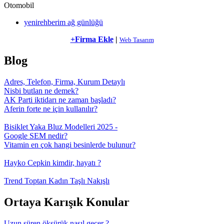
Otomobil
yenirehberim ağ günlüğü
+Firma Ekle
|
Web Tasarım
Blog
Adres, Telefon, Firma, Kurum Detaylı
Nisbi butlan ne demek?
AK Parti iktidarı ne zaman başladı?
Aferin forte ne için kullanılır?
Bisiklet Yaka Bluz Modelleri 2025 -
Google SEM nedir?
Vitamin en çok hangi besinlerde bulunur?
Hayko Cepkin kimdir, hayatı ?
Trend Toptan Kadın Taşlı Nakışlı
Ortaya Karışık Konular
Uzun süren öksürük nasıl geçer ?