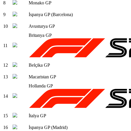
8
Monako GP
9
İspanya GP (Barcelona)
10
Avusturya GP
Britanya GP
11
12
Belçika GP
13
Macaristan GP
Hollanda GP
14
15
İtalya GP
16
İspanya GP (Madrid)