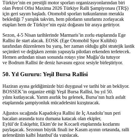
Türkiye’nin en prestijli motor sporları organizasyonlarından biri
olan
Petrol Ofisi Maxima 2026 Türkiye Ralli Şampiyonası
(TRŞ)
için geri sayım başladı. Otomobil sporları tutkunlarının merakla
beklediği 7 yarışlık takvim, hem pilotların sınırlarını zorlayacak
etapları hem de Türkiye’nin eşsiz doğasını bir araya getiriyor.
Sezon, 4-5 Nisan tarihlerinde Marmaris’in zorlu etaplarında
Ege
Rallisi
ile start alacak. EOSK (Ege Otomobil Spor Kulübü)
tarafından düzenlenen bu yarış, her zaman olduğu gibi stratejik lastik
seçimleri ve değişken zemin yapısıyla pilotları erkenden terletecek.
Hemen ardından nisan sonunda rotayı yine Muğla’da tutuyor
ve
Bodrum Rallisi
ile deniz havasını egzoz sesiyle birleştiriyor.
50. Yıl Gururu: Yeşil Bursa Rallisi
Haziran ayına geldiğimizde bizi duygusal ve tarihi bir an bekliyor.
BOSSEK’in organize ettiği
Yeşil Bursa Rallisi
, bu yıl
50.
yılını
kutlayacak. Yarım asırlık bu gelenek, Bursa’nın hızlı asfalt
etaplarında şampiyonluk mücadelesini kızıştıracak.
Ağustos sıcağında
Kapadokya Rallisi
ile İç Anadolu’nun peri
bacaları arasında tozu dumana katacak olan ekipler,
Eylül’de
Eskişehir
, Ekim’de ise
Kocaeli
etaplarında kozlarını
paylaşacak. Sezonun büyük finali ise Kasım ayının ortasında, ralli
geleneğinin kalbi
İstanbul
’da yapılacak.