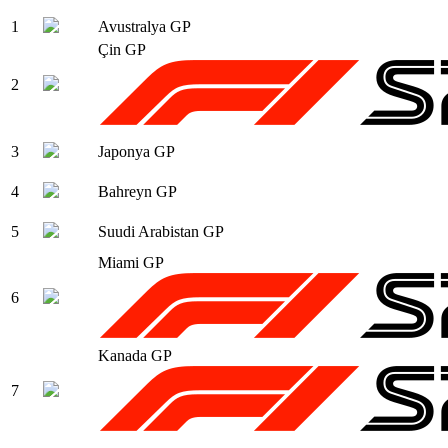
1
Avustralya GP
Çin GP
2
3
Japonya GP
4
Bahreyn GP
5
Suudi Arabistan GP
Miami GP
6
Kanada GP
7