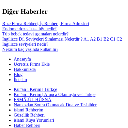
Diğer Haberler
Rize Firma Rehberi, İş Rehberi, Firma Adresleri
Endometriozis hastalığı nedir?
Tüp bebek tedavi aşamaları nelerdir?
İngilizce Dil Seviyeleri Sıralaması Nelerdir ? A1 A2 B1 B2 C1 C2
İngilizce seviyeleri nedir?
Nexium kaç yaşında kullanılır?
Anasayfa
Ücretsiz Firma Ekle
Hakkımızda
Blog
İletişim
Kur'an-ı Kerim | Türkçe
Kur'an-ı Kerim | Arapça Okunuşlu ve Türkçe
ESMÂ-ÜL HÜSNÂ
Namazdan Sonra Okunacak Dua ve Tesbihler
islami Rehberim
Güzellik Rehberi
islami Rüya Yorumlari
Haber Rehberi