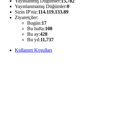
Yayınlanmış Düğümler:
15,782
Yayınlanmamış Düğümler:
0
Sizin IP'niz:
114.119.133.89
Ziyaretçiler:
Bugün:
17
Bu hafta:
108
Bu ay:
428
Bu yıl:
11,737
Kullanım Koşulları