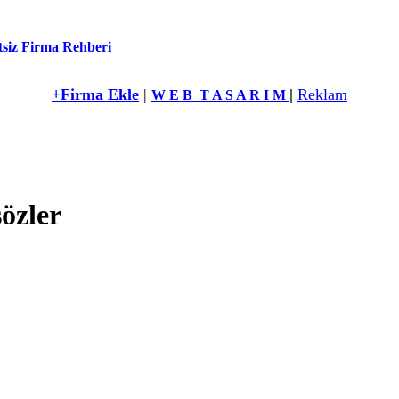
siz Firma Rehberi
+Firma Ekle
|
|
Reklam
W E B T A S A R I M
sözler