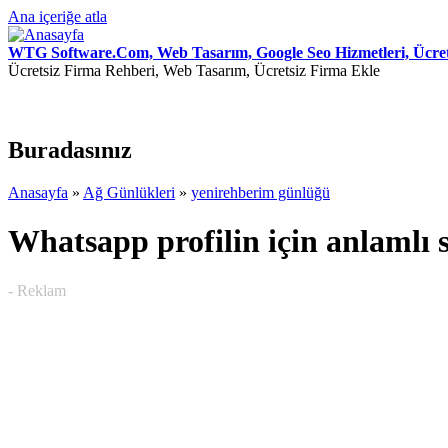
Ana içeriğe atla
WTG Software.Com, Web Tasarım, Google Seo Hizmetleri, Ücret
Ücretsiz Firma Rehberi, Web Tasarım, Ücretsiz Firma Ekle
Buradasınız
Anasayfa
»
Ağ Günlükleri
»
yenirehberim günlüğü
Whatsapp profilin için anlamlı 
- Reklam