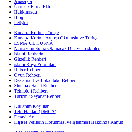
Anasayfa
Ücretsiz Firma Ekle
Hakkımızda
Blog
İletişim
Kur'an-ı Kerim | Türkçe
Kur'an-ı Kerim | Arapça Okunuşlu ve Türkçe
ESMÂ-ÜL HÜSNÂ
Namazdan Sonra Okunacak Dua ve Tesbihler
islami Rehberim
Güzellik Rehberi
islami Rüya Yorumlari
Haber Rehberi
Oyun Rehberi
Restaurant ve Lokantalar Rehberi
Sinema / Sanat Rehberi
Teknoloji Rehberi
Turizm / Seyahat Rehberi
Kullanım Koşulları
Telif Hakları (DMCA)
Detaylı Ara
Kişisel Verilerin Korunması ve İşlenmesi Hakkında Kanun