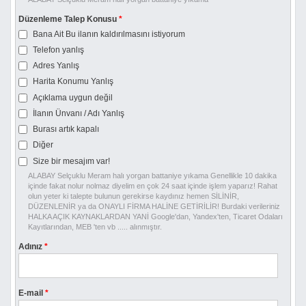
Düzenleme Talep Konusu
*
Bana Ait Bu ilanın kaldırılmasını istiyorum
Telefon yanlış
Adres Yanlış
Harita Konumu Yanlış
Açıklama uygun değil
İlanın Ünvanı / Adı Yanlış
Burası artık kapalı
Diğer
Size bir mesajım var!
ALABAY Selçuklu Meram halı yorgan battaniye yıkama Genellikle 10 dakika
içinde fakat nolur nolmaz diyelim en çok 24 saat içinde işlem yaparız! Rahat
olun yeter ki talepte bulunun gerekirse kaydınız hemen SİLİNİR,
DÜZENLENİR ya da ONAYLI FİRMA HALİNE GETİRİLİR! Burdaki verileriniz
HALKA AÇIK KAYNAKLARDAN YANİ Google'dan, Yandex'ten, Ticaret Odaları
Kayıtlarından, MEB 'ten vb ..... alınmıştır.
Adınız
*
E-mail
*