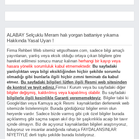
ALABAY Selçuklu Meram halı yorgan battaniye yıkama
Hakkında Yasal Uyarı !
Firma Rehberi Web sitemiz wtgsoftware.com, sadece bilgi amaçlı
yayınlanan, yanlış veya eksik olduğu ortaya çıkan bilgilere göre
hareket edilmesi sonucu maruz kalınan
herhangi bir kayıp veya
hasara yönelik sorumluluk kabul etmemektedir.
Bu sayfadaki
yanlışlıktan veya bilgi eksikliğinden hiçbir şekilde sorumlu
olmadığı gibi bunlarla ilgili hiçbir zımni teminatı da kabul
etmez.
Bu sayfadaki bilgileri lütfen ilgili Resmi web sitesinden
de kontrol ve teyit ediniz.
Firma / Kurum veya bu sayfadaki diğer
bilgiler değişmiş, kaldırılmış veya kapatılmış olabilir
. Bu sayfadaki
bilgilerle ilgili kesinlikle Garanti verememekteyiz
. Bilgiler tabii ki
Google'dan veya Kamuya açık Resmi kaynaklardan derlenerek web
sitemizde listelenmiştir. Burada gördüğünüz bilgiler emin olun
heryerde vardır. Sadece bizde varmış gibi çok özel bilgiler burada
açıklanmış gibi saçma sapan akıl dışı bir şaşkınlıkla acaip bir tavır
içinde olmayın. Biz de açıyoruz kaynaklardan bilgileri araştırıyoruz,
buluyoruz ve insanlar aradığında rahatça FAYDALANSINLAR
NİYETİYLE derli toplu şekilde burada listeliyoruz.