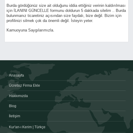
Burda gördüğünüz size ait olduğunu iddia ettiğiniz verinin kaldırılması
için İLANINI GÜNCELLE formunu doldurun 5 dakkada silelim .. Burda
bulunmanız ticaretiniz açısından size faydalı, bize değil. Bizim için
profilinizi silmek çok da önemli değil. İsteyin yeter.
Kamuoyuna Saygılarımızla.
Anasayfa
Ücretsiz Firma Ekle
Hakkımızda
Blog
İletişim
Kur'an-ı Kerim | Türkçe