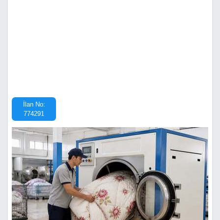
İlan No:
774291