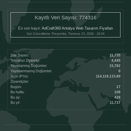
Kayıtlı Veri Sayısı:
774316
En son kayıt:
AdCraft360 Antalya Web Tasarım Fiyatları
Son Güncelleme:
Perşembe, Temmuz 23, 2026 - 19:04
Site Sayacı:
11,735
Tekrarsız Ziyaretçi:
4,445
Yayınlanmış Düğümler:
15,782
Yayınlanmamış Düğümler:
0
Sizin IP'niz:
114.119.133.89
Ziyaretçiler:
Bugün:
17
Bu hafta:
108
Bu ay:
428
Bu yıl:
11,737