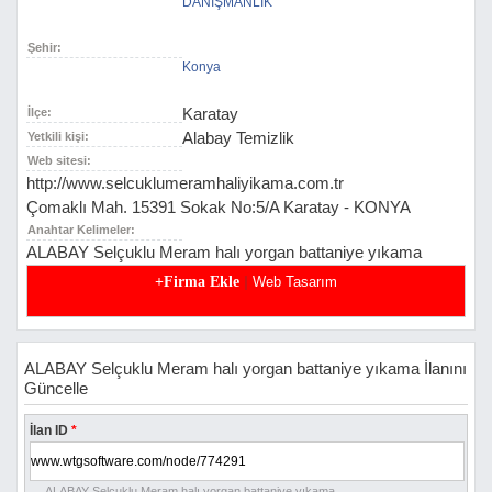
DANIŞMANLIK
Şehir:
Konya
Karatay
İlçe:
Alabay Temizlik
Yetkili kişi:
Web sitesi:
http://www.selcuklumeramhaliyikama.com.tr
Çomaklı Mah. 15391 Sokak No:5/A Karatay - KONYA
Anahtar Kelimeler:
ALABAY Selçuklu Meram halı yorgan battaniye yıkama
|
+Firma Ekle
Web Tasarım
ALABAY Selçuklu Meram halı yorgan battaniye yıkama İlanını
Güncelle
İlan ID
*
ALABAY Selçuklu Meram halı yorgan battaniye yıkama