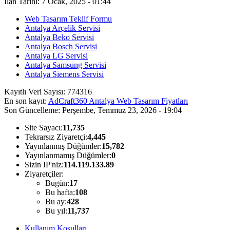
İlan Tarihi: 7 Ocak, 2025 - 01:44
Web Tasarım Teklif Formu
Antalya Arçelik Servisi
Antalya Beko Servisi
Antalya Bosch Servisi
Antalya LG Servisi
Antalya Samsung Servisi
Antalya Siemens Servisi
Kayıtlı Veri Sayısı:
774316
En son kayıt:
AdCraft360 Antalya Web Tasarım Fiyatları
Son Güncelleme:
Perşembe, Temmuz 23, 2026 - 19:04
Site Sayacı:
11,735
Tekrarsız Ziyaretçi:
4,445
Yayınlanmış Düğümler:
15,782
Yayınlanmamış Düğümler:
0
Sizin IP'niz:
114.119.133.89
Ziyaretçiler:
Bugün:
17
Bu hafta:
108
Bu ay:
428
Bu yıl:
11,737
Kullanım Koşulları