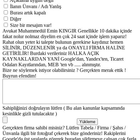
Açıklama uygun değil
İlanın Ünvanı / Adı Yanlış
Burası artık kapalı
Diğer
Size bir mesajım var!
Avukat Muhammedül Emin KINGIR Genellikle 10 dakika içinde
fakat nolur nolmaz diyelim en çok 24 saat içinde işlem yaparız!
Rahat olun yeter ki talepte bulunun gerekirse kaydınız hemen
SİLİNİR, DÜZENLENİR ya da ONAYLI FİRMA HALİNE
GETİRİLİR! Burdaki verileriniz HALKA AÇIK
KAYNAKLARDAN YANİ Google'dan, Yandex'ten, Ticaret
Odaları Kayıtlarından, MEB 'ten vb ..... alınmıştır.
Bize ne söylemek istiyor olabilirsiniz ? Gerçekten merak ettik !
Buyrun efendim!
Sahipliğinizi doğrulayın lütfen ( Bu alan kanunlar kapsamında
kesinlikle gizli tutulacaktır )
Gerçekten firma sahibi misiniz? Lütfen Tabela / Firma / Şahıs /
Ünvanla ilgili bir fotoğraf çekerek bize gönderiniz! Rakiplerini
Google'da üst sıralarda görerek buradan sildirmeye çalışan çok fazla