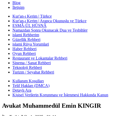
Blog
İletişim
Kur'an-ı Kerim | Türkçe
Kur'an-ı Kerim | Arapça Okunuşlu ve Türkçe
ESMÂ-ÜL HÜSNÂ
Namazdan Sonra Okunacak Dua ve Tesbihler
islami Rehberim
Güzellik Rehberi
islami Rüya Yorumlari
Haber Rehberi
Oyun Rehberi
Restaurant ve Lokantalar Rehberi
Sinema / Sanat Rehberi
Teknoloji Rehberi
Turizm / Seyahat Rehberi
Kullanım Koşulları
Telif Hakları (DMCA)
Detaylı Ara
Kişisel Verilerin Korunması ve İşlenmesi Hakkında Kanun
Avukat Muhammedül Emin KINGIR