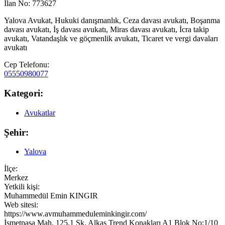
İlan No: 773627
Yalova Avukat, Hukuki danışmanlık, Ceza davası avukatı, Boşanma
davası avukatı, İş davası avukatı, Miras davası avukatı, İcra takip
avukatı, Vatandaşlık ve göçmenlik avukatı, Ticaret ve vergi davaları
avukatı
Cep Telefonu:
05550980077
Kategori:
Avukatlar
Şehir:
Yalova
İlçe:
Merkez
Yetkili kişi:
Muhammedül Emin KINGIR
Web sitesi:
https://www.avmuhammeduleminkingir.com/
İsmetpaşa Mah. 125.1 Sk. Alkaş Trend Konakları A1 Blok No:1/10