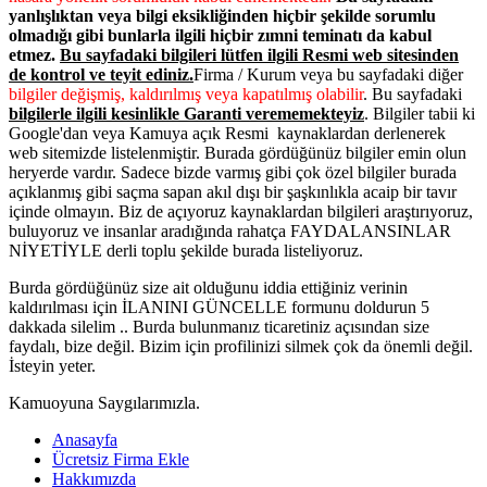
yanlışlıktan veya bilgi eksikliğinden hiçbir şekilde sorumlu
olmadığı gibi bunlarla ilgili hiçbir zımni teminatı da kabul
etmez.
Bu sayfadaki bilgileri lütfen ilgili Resmi web sitesinden
de kontrol ve teyit ediniz.
Firma / Kurum veya bu sayfadaki diğer
bilgiler değişmiş, kaldırılmış veya kapatılmış olabilir
. Bu sayfadaki
bilgilerle ilgili kesinlikle Garanti verememekteyiz
. Bilgiler tabii ki
Google'dan veya Kamuya açık Resmi kaynaklardan derlenerek
web sitemizde listelenmiştir. Burada gördüğünüz bilgiler emin olun
heryerde vardır. Sadece bizde varmış gibi çok özel bilgiler burada
açıklanmış gibi saçma sapan akıl dışı bir şaşkınlıkla acaip bir tavır
içinde olmayın. Biz de açıyoruz kaynaklardan bilgileri araştırıyoruz,
buluyoruz ve insanlar aradığında rahatça FAYDALANSINLAR
NİYETİYLE derli toplu şekilde burada listeliyoruz.
Burda gördüğünüz size ait olduğunu iddia ettiğiniz verinin
kaldırılması için İLANINI GÜNCELLE formunu doldurun 5
dakkada silelim .. Burda bulunmanız ticaretiniz açısından size
faydalı, bize değil. Bizim için profilinizi silmek çok da önemli değil.
İsteyin yeter.
Kamuoyuna Saygılarımızla.
Anasayfa
Ücretsiz Firma Ekle
Hakkımızda