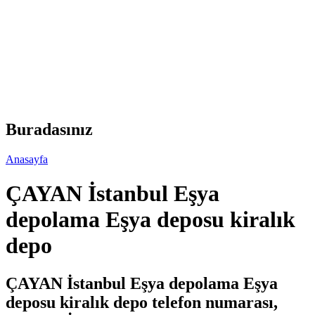
Buradasınız
Anasayfa
ÇAYAN İstanbul Eşya
depolama Eşya deposu kiralık
depo
ÇAYAN İstanbul Eşya depolama Eşya
deposu kiralık depo telefon numarası,