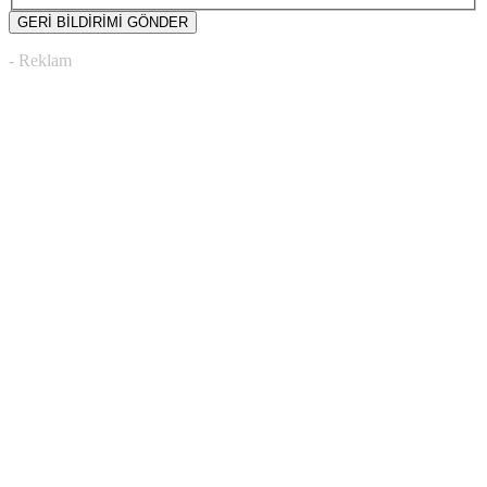
- Reklam