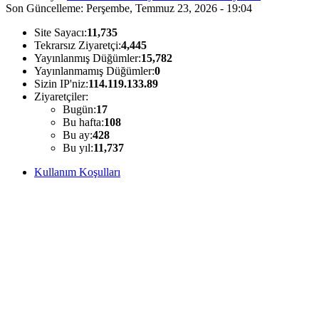
Son Güncelleme:
Perşembe, Temmuz 23, 2026 - 19:04
Site Sayacı:
11,735
Tekrarsız Ziyaretçi:
4,445
Yayınlanmış Düğümler:
15,782
Yayınlanmamış Düğümler:
0
Sizin IP'niz:
114.119.133.89
Ziyaretçiler:
Bugün:
17
Bu hafta:
108
Bu ay:
428
Bu yıl:
11,737
Kullanım Koşulları