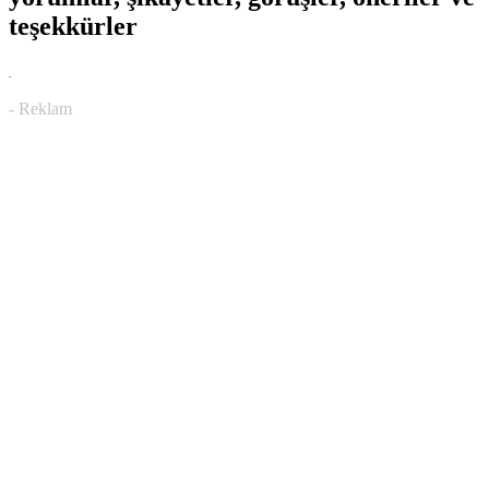
teşekkürler
.
- Reklam