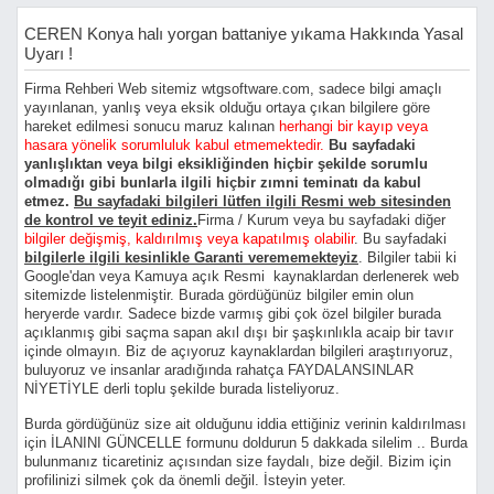
CEREN Konya halı yorgan battaniye yıkama Hakkında Yasal
Uyarı !
Firma Rehberi Web sitemiz wtgsoftware.com, sadece bilgi amaçlı
yayınlanan, yanlış veya eksik olduğu ortaya çıkan bilgilere göre
hareket edilmesi sonucu maruz kalınan
herhangi bir kayıp veya
hasara yönelik sorumluluk kabul etmemektedir.
Bu sayfadaki
yanlışlıktan veya bilgi eksikliğinden hiçbir şekilde sorumlu
olmadığı gibi bunlarla ilgili hiçbir zımni teminatı da kabul
etmez.
Bu sayfadaki bilgileri lütfen ilgili Resmi web sitesinden
de kontrol ve teyit ediniz.
Firma / Kurum veya bu sayfadaki diğer
bilgiler değişmiş, kaldırılmış veya kapatılmış olabilir
. Bu sayfadaki
bilgilerle ilgili kesinlikle Garanti verememekteyiz
. Bilgiler tabii ki
Google'dan veya Kamuya açık Resmi kaynaklardan derlenerek web
sitemizde listelenmiştir. Burada gördüğünüz bilgiler emin olun
heryerde vardır. Sadece bizde varmış gibi çok özel bilgiler burada
açıklanmış gibi saçma sapan akıl dışı bir şaşkınlıkla acaip bir tavır
içinde olmayın. Biz de açıyoruz kaynaklardan bilgileri araştırıyoruz,
buluyoruz ve insanlar aradığında rahatça FAYDALANSINLAR
NİYETİYLE derli toplu şekilde burada listeliyoruz.
Burda gördüğünüz size ait olduğunu iddia ettiğiniz verinin kaldırılması
için İLANINI GÜNCELLE formunu doldurun 5 dakkada silelim .. Burda
bulunmanız ticaretiniz açısından size faydalı, bize değil. Bizim için
profilinizi silmek çok da önemli değil. İsteyin yeter.