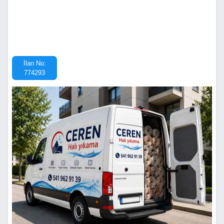
İlan No:
774293