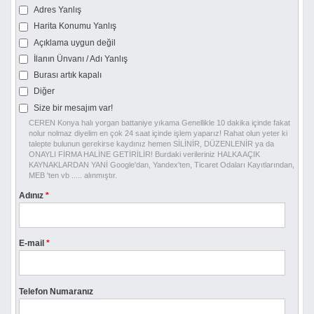
Adres Yanlış
Harita Konumu Yanlış
Açıklama uygun değil
İlanın Ünvanı / Adı Yanlış
Burası artık kapalı
Diğer
Size bir mesajım var!
CEREN Konya halı yorgan battaniye yıkama Genellikle 10 dakika içinde fakat
nolur nolmaz diyelim en çok 24 saat içinde işlem yaparız! Rahat olun yeter ki
talepte bulunun gerekirse kaydınız hemen SİLİNİR, DÜZENLENİR ya da
ONAYLI FİRMA HALİNE GETİRİLİR! Burdaki verileriniz HALKA AÇIK
KAYNAKLARDAN YANİ Google'dan, Yandex'ten, Ticaret Odaları Kayıtlarından,
MEB 'ten vb ..... alınmıştır.
Adınız
*
E-mail
*
Telefon Numaranız