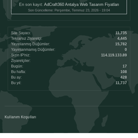
En son kayıt:
AdCraft360 Antalya Web Tasarım Fiyatları
Son Güncelleme:
Perşembe, Temmuz 23, 2026 - 19:04
Site Sayacı:
11,735
Tekrarsız Ziyaretçi:
4,445
Yayınlanmış Düğümler:
15,782
Yayınlanmamış Düğümler:
0
Sizin IP'niz:
114.119.133.89
Ziyaretçiler:
Bugün:
17
Bu hafta:
108
Bu ay:
428
Bu yıl:
11,737
Kullanım Koşulları