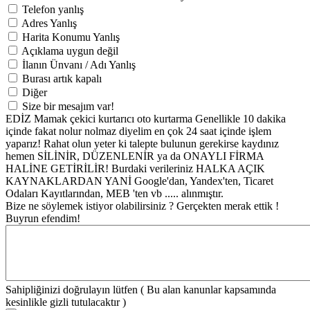
Telefon yanlış
Adres Yanlış
Harita Konumu Yanlış
Açıklama uygun değil
İlanın Ünvanı / Adı Yanlış
Burası artık kapalı
Diğer
Size bir mesajım var!
EDİZ Mamak çekici kurtarıcı oto kurtarma Genellikle 10 dakika
içinde fakat nolur nolmaz diyelim en çok 24 saat içinde işlem
yaparız! Rahat olun yeter ki talepte bulunun gerekirse kaydınız
hemen SİLİNİR, DÜZENLENİR ya da ONAYLI FİRMA
HALİNE GETİRİLİR! Burdaki verileriniz HALKA AÇIK
KAYNAKLARDAN YANİ Google'dan, Yandex'ten, Ticaret
Odaları Kayıtlarından, MEB 'ten vb ..... alınmıştır.
Bize ne söylemek istiyor olabilirsiniz ? Gerçekten merak ettik !
Buyrun efendim!
Sahipliğinizi doğrulayın lütfen ( Bu alan kanunlar kapsamında
kesinlikle gizli tutulacaktır )