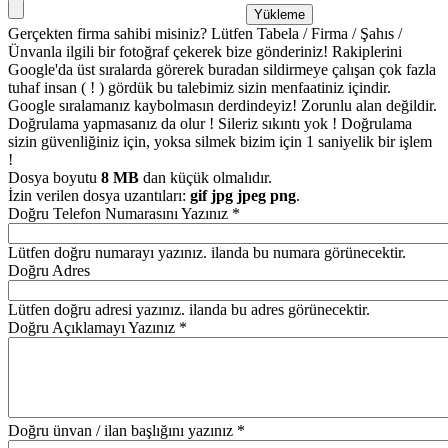
Gerçekten firma sahibi misiniz? Lütfen Tabela / Firma / Şahıs /
Ünvanla ilgili bir fotoğraf çekerek bize gönderiniz! Rakiplerini
Google'da üst sıralarda görerek buradan sildirmeye çalışan çok fazla
tuhaf insan ( ! ) gördük bu talebimiz sizin menfaatiniz içindir.
Google sıralamanız kaybolmasın derdindeyiz! Zorunlu alan değildir.
Doğrulama yapmasanız da olur ! Sileriz sıkıntı yok ! Doğrulama
sizin güvenliğiniz için, yoksa silmek bizim için 1 saniyelik bir işlem
!
Dosya boyutu
8 MB
dan küçük olmalıdır.
İzin verilen dosya uzantıları:
gif jpg jpeg png
.
Doğru Telefon Numarasını Yazınız
*
Lütfen doğru numarayı yazınız. ilanda bu numara görünecektir.
Doğru Adres
Lütfen doğru adresi yazınız. ilanda bu adres görünecektir.
Doğru Açıklamayı Yazınız
*
Doğru ünvan / ilan başlığını yazınız
*