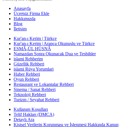
Anasayfa
Ücretsiz Firma Ekle
Hakkımızda
Blog
İletişim
Kur'an-ı Kerim | Türkçe
Kur'an-ı Kerim | Arapça Okunuşlu ve Türkçe
ESMÂ-ÜL HÜSNÂ
Namazdan Sonra Okunacak Dua ve Tesbihler
islami Rehberim
Güzellik Rehberi
islami Rüya Yorumlari
Haber Rehberi
Oyun Rehberi
Restaurant ve Lokantalar Rehberi
Sinema / Sanat Rehberi
Teknoloji Rehberi
Turizm / Seyahat Rehberi
Kullanım Koşulları
Telif Hakları (DMCA)
Detaylı Ara
Kişisel Verilerin Korunması ve İşlenmesi Hakkında Kanun