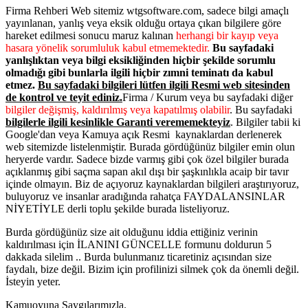
Firma Rehberi Web sitemiz wtgsoftware.com, sadece bilgi amaçlı
yayınlanan, yanlış veya eksik olduğu ortaya çıkan bilgilere göre
hareket edilmesi sonucu maruz kalınan
herhangi bir kayıp veya
hasara yönelik sorumluluk kabul etmemektedir.
Bu sayfadaki
yanlışlıktan veya bilgi eksikliğinden hiçbir şekilde sorumlu
olmadığı gibi bunlarla ilgili hiçbir zımni teminatı da kabul
etmez.
Bu sayfadaki bilgileri lütfen ilgili Resmi web sitesinden
de kontrol ve teyit ediniz.
Firma / Kurum veya bu sayfadaki diğer
bilgiler değişmiş, kaldırılmış veya kapatılmış olabilir
. Bu sayfadaki
bilgilerle ilgili kesinlikle Garanti verememekteyiz
. Bilgiler tabii ki
Google'dan veya Kamuya açık Resmi kaynaklardan derlenerek
web sitemizde listelenmiştir. Burada gördüğünüz bilgiler emin olun
heryerde vardır. Sadece bizde varmış gibi çok özel bilgiler burada
açıklanmış gibi saçma sapan akıl dışı bir şaşkınlıkla acaip bir tavır
içinde olmayın. Biz de açıyoruz kaynaklardan bilgileri araştırıyoruz,
buluyoruz ve insanlar aradığında rahatça FAYDALANSINLAR
NİYETİYLE derli toplu şekilde burada listeliyoruz.
Burda gördüğünüz size ait olduğunu iddia ettiğiniz verinin
kaldırılması için İLANINI GÜNCELLE formunu doldurun 5
dakkada silelim .. Burda bulunmanız ticaretiniz açısından size
faydalı, bize değil. Bizim için profilinizi silmek çok da önemli değil.
İsteyin yeter.
Kamuoyuna Saygılarımızla.