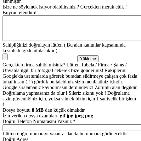
alınmıştır.
Bize ne söylemek istiyor olabilirsiniz ? Gerçekten merak ettik !
Buyrun efendim!
Sahipliğinizi doğrulayın lütfen ( Bu alan kanunlar kapsamında
kesinlikle gizli tutulacaktır )
Gerçekten firma sahibi misiniz? Lütfen Tabela / Firma / Şahıs /
Ünvanla ilgili bir fotoğraf çekerek bize gönderiniz! Rakiplerini
Google'da üst sıralarda görerek buradan sildirmeye çalışan çok fazla
tuhaf insan ( ! ) gördük bu talebimiz sizin menfaatiniz içindir.
Google sıralamanız kaybolmasın derdindeyiz! Zorunlu alan değildir.
Doğrulama yapmasanız da olur ! Sileriz sıkıntı yok ! Doğrulama
sizin güvenliğiniz için, yoksa silmek bizim için 1 saniyelik bir işlem
!
Dosya boyutu
8 MB
dan küçük olmalıdır.
İzin verilen dosya uzantıları:
gif jpg jpeg png
.
Doğru Telefon Numarasını Yazınız
*
Lütfen doğru numarayı yazınız. ilanda bu numara görünecektir.
Doğru Adres