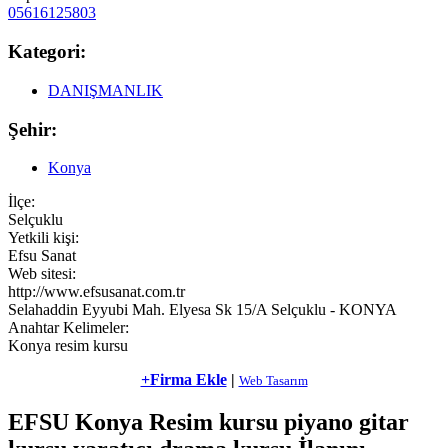
05616125803
Kategori:
DANIŞMANLIK
Şehir:
Konya
İlçe:
Selçuklu
Yetkili kişi:
Efsu Sanat
Web sitesi:
http://www.efsusanat.com.tr
Selahaddin Eyyubi Mah. Elyesa Sk 15/A Selçuklu - KONYA
Anahtar Kelimeler:
Konya resim kursu
+Firma Ekle
|
Web Tasarım
EFSU Konya Resim kursu piyano gitar