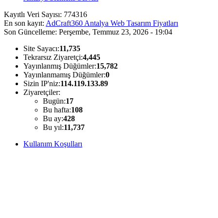
Kayıtlı Veri Sayısı:
774316
En son kayıt:
AdCraft360 Antalya Web Tasarım Fiyatları
Son Güncelleme:
Perşembe, Temmuz 23, 2026 - 19:04
Site Sayacı:
11,735
Tekrarsız Ziyaretçi:
4,445
Yayınlanmış Düğümler:
15,782
Yayınlanmamış Düğümler:
0
Sizin IP'niz:
114.119.133.89
Ziyaretçiler:
Bugün:
17
Bu hafta:
108
Bu ay:
428
Bu yıl:
11,737
Kullanım Koşulları