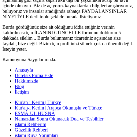
açıklanmış gibi saçma sapan akıl dışı bir şaşkınlıkla acaip bir tavır
içinde olmayın. Biz de açıyoruz kaynaklardan bilgileri araştırıyoruz,
buluyoruz ve insanlar aradığında rahatça FAYDALANSINLAR
NİYETİYLE derli toplu şekilde burada listeliyoruz.
Burda gördüğünüz size ait olduğunu iddia ettiğiniz verinin
kaldırılması için İLANINI GÜNCELLE formunu doldurun 5
dakkada silelim .. Burda bulunmanız ticaretiniz açısından size
faydalı, bize değil. Bizim için profilinizi silmek çok da önemli değil.
İsteyin yeter.
Kamuoyuna Saygılarımızla.
Anasayfa
Ücretsiz Firma Ekle
Hakkımızda
Blog
İletişim
Kur'an-ı Kerim | Türkçe
Kur'an-ı Kerim | Arapça Okunuşlu ve Türkçe
ESMÂ-ÜL HÜSNÂ
Namazdan Sonra Okunacak Dua ve Tesbihler
islami Rehberim
Güzellik Rehberi
islami Rüya Yorumlari