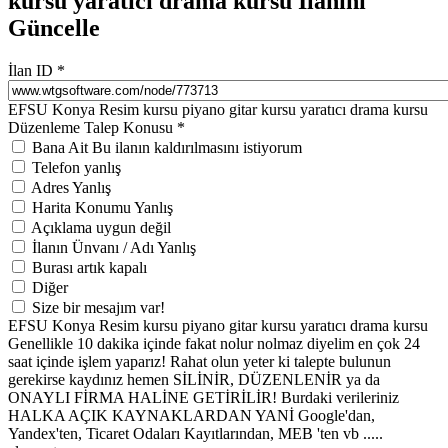
kursu yaratıcı drama kursu İlanını
Güncelle
İlan ID
*
EFSU Konya Resim kursu piyano gitar kursu yaratıcı drama kursu
Düzenleme Talep Konusu
*
Bana Ait Bu ilanın kaldırılmasını istiyorum
Telefon yanlış
Adres Yanlış
Harita Konumu Yanlış
Açıklama uygun değil
İlanın Ünvanı / Adı Yanlış
Burası artık kapalı
Diğer
Size bir mesajım var!
EFSU Konya Resim kursu piyano gitar kursu yaratıcı drama kursu
Genellikle 10 dakika içinde fakat nolur nolmaz diyelim en çok 24
saat içinde işlem yaparız! Rahat olun yeter ki talepte bulunun
gerekirse kaydınız hemen SİLİNİR, DÜZENLENİR ya da
ONAYLI FİRMA HALİNE GETİRİLİR! Burdaki verileriniz
HALKA AÇIK KAYNAKLARDAN YANİ Google'dan,
Yandex'ten, Ticaret Odaları Kayıtlarından, MEB 'ten vb .....