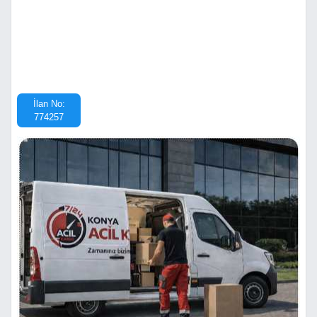
İlan No:
774257