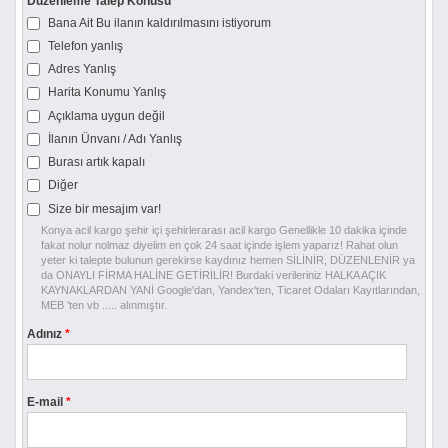
Düzenleme Talep Konusu
*
Bana Ait Bu ilanın kaldırılmasını istiyorum
Telefon yanlış
Adres Yanlış
Harita Konumu Yanlış
Açıklama uygun değil
İlanın Ünvanı / Adı Yanlış
Burası artık kapalı
Diğer
Size bir mesajım var!
Konya acil kargo şehir içi şehirlerarası acil kargo Genellikle 10 dakika içinde
fakat nolur nolmaz diyelim en çok 24 saat içinde işlem yaparız! Rahat olun
yeter ki talepte bulunun gerekirse kaydınız hemen SİLİNİR, DÜZENLENİR ya
da ONAYLI FİRMA HALİNE GETİRİLİR! Burdaki verileriniz HALKA AÇIK
KAYNAKLARDAN YANİ Google'dan, Yandex'ten, Ticaret Odaları Kayıtlarından,
MEB 'ten vb ..... alınmıştır.
Adınız
*
E-mail
*