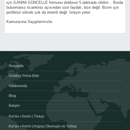
için İLANINI GÜNCELLE formunu doldurun 5 dakkada silelim .. Burda
bulunmanız ticaretiniz açısından size faydalı, bize değil. Bizim için
profilinizi silmek çok da önemli değil. İsteyin yeter.
Kamuoyuna Saygılarımızla.
Anasayfa
Ücretsiz Firma Ekle
Hakkımızda
Blog
İletişim
Kur'an-ı Kerim | Türkçe
Kur'an-ı Kerim | Arapça Okunuşlu ve Türkçe