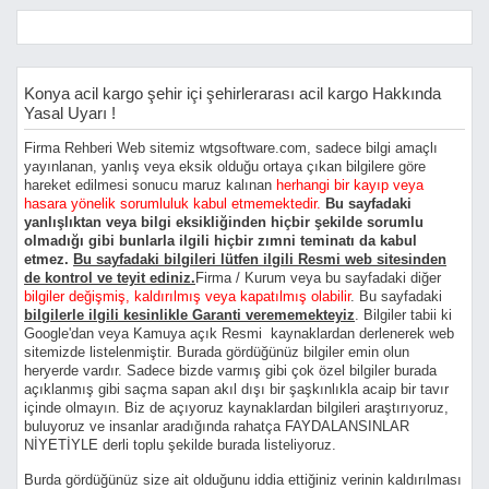
Konya acil kargo şehir içi şehirlerarası acil kargo Hakkında
Yasal Uyarı !
Firma Rehberi Web sitemiz wtgsoftware.com, sadece bilgi amaçlı
yayınlanan, yanlış veya eksik olduğu ortaya çıkan bilgilere göre
hareket edilmesi sonucu maruz kalınan
herhangi bir kayıp veya
hasara yönelik sorumluluk kabul etmemektedir.
Bu sayfadaki
yanlışlıktan veya bilgi eksikliğinden hiçbir şekilde sorumlu
olmadığı gibi bunlarla ilgili hiçbir zımni teminatı da kabul
etmez.
Bu sayfadaki bilgileri lütfen ilgili Resmi web sitesinden
de kontrol ve teyit ediniz.
Firma / Kurum veya bu sayfadaki diğer
bilgiler değişmiş, kaldırılmış veya kapatılmış olabilir
. Bu sayfadaki
bilgilerle ilgili kesinlikle Garanti verememekteyiz
. Bilgiler tabii ki
Google'dan veya Kamuya açık Resmi kaynaklardan derlenerek web
sitemizde listelenmiştir. Burada gördüğünüz bilgiler emin olun
heryerde vardır. Sadece bizde varmış gibi çok özel bilgiler burada
açıklanmış gibi saçma sapan akıl dışı bir şaşkınlıkla acaip bir tavır
içinde olmayın. Biz de açıyoruz kaynaklardan bilgileri araştırıyoruz,
buluyoruz ve insanlar aradığında rahatça FAYDALANSINLAR
NİYETİYLE derli toplu şekilde burada listeliyoruz.
Burda gördüğünüz size ait olduğunu iddia ettiğiniz verinin kaldırılması