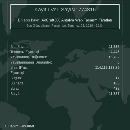
Kayıtlı Veri Sayısı:
774316
En son kayıt:
AdCraft360 Antalya Web Tasarım Fiyatları
Son Güncelleme:
Perşembe, Temmuz 23, 2026 - 19:04
Site Sayacı:
11,735
Tekrarsız Ziyaretçi:
4,445
Yayınlanmış Düğümler:
15,782
Yayınlanmamış Düğümler:
0
Sizin IP'niz:
114.119.133.89
Ziyaretçiler:
Bugün:
17
Bu hafta:
108
Bu ay:
428
Bu yıl:
11,737
Kullanım Koşulları