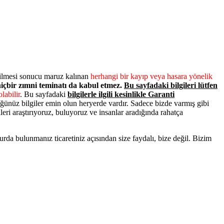
dilmesi sonucu maruz kalınan
herhangi bir kayıp veya hasara yönelik
 hiçbir zımni teminatı da kabul etmez.
Bu sayfadaki bilgileri lütfen
labilir
. Bu sayfadaki
bilgilerle ilgili kesinlikle Garanti
ünüz bilgiler emin olun heryerde vardır. Sadece bizde varmış gibi
leri araştırıyoruz, buluyoruz ve insanlar aradığında rahatça
a bulunmanız ticaretiniz açısından size faydalı, bize değil. Bizim