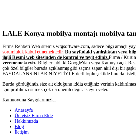
LALE Konya mobilya montajı mobilya tami
Firma Rehberi Web sitemiz wtgsoftware.com, sadece bilgi amaçlı yayı
sorumluluk kabul etmemektedir.
Bu sayfadaki yanlışlıktan veya bilg
ilgili Resmi web sitesinden de kontrol ve teyit ediniz.
Firma / Kurum
verememekteyiz
. Bilgiler tabii ki Google'dan veya Kamuya açık Res
çok özel bilgiler burada açıklanmış gibi saçma sapan akıl dışı bir şaşk
FAYDALANSINLAR NİYETİYLE derli toplu şekilde burada listeli
Burda gördüğünüz size ait olduğunu iddia ettiğiniz verinin kaldırıl
için profilinizi silmek çok da önemli değil. İsteyin yeter.
Kamuoyuna Saygılarımızla.
Anasayfa
Ücretsiz Firma Ekle
Hakkımızda
Blog
İletişim