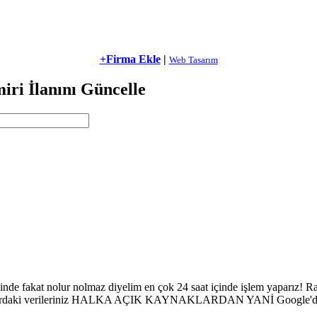
+Firma Ekle
|
Web Tasarım
ri İlanını Güncelle
de fakat nolur nolmaz diyelim en çok 24 saat içinde işlem yaparız! Ra
erileriniz HALKA AÇIK KAYNAKLARDAN YANİ Google'dan, Yandex'