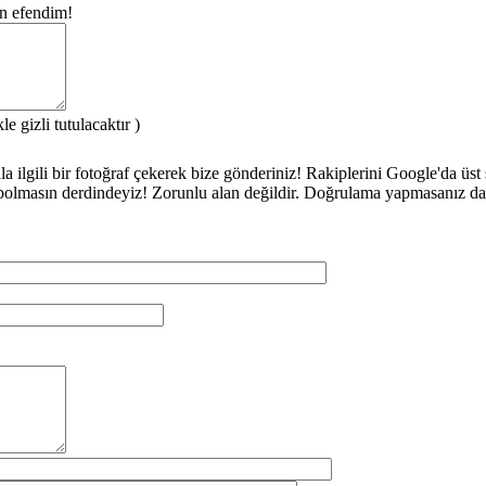
un efendim!
e gizli tutulacaktır )
 ilgili bir fotoğraf çekerek bize gönderiniz! Rakiplerini Google'da üst s
bolmasın derdindeyiz! Zorunlu alan değildir. Doğrulama yapmasanız da ol