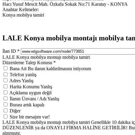
Hacı Yusuf Mescit Mah. Özkafa Sokak No:71 Karatay - KONYA
Anahtar Kelimeler:
Konya mobilya tamiri
LALE Konya mobilya montajı mobilya tami
İlan ID
*
LALE Konya mobilya montajı mobilya tamiri
Düzenleme Talep Konusu
*
Bana Ait Bu ilanın kaldırılmasını istiyorum
Telefon yanlış
Adres Yanlış
Harita Konumu Yanlış
Açıklama uygun değil
İlanın Ünvanı / Adı Yanlış
Burası artık kapalı
Diğer
Size bir mesajım var!
LALE Konya mobilya montajı mobilya tamiri Genellikle 10 dakika için
DÜZENLENİR ya da ONAYLI FİRMA HALİNE GETİRİLİR! Burdaki v
alınmıştır.