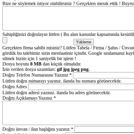
Bize ne söylemek istiyor olabilirsiniz ? Gerçekten merak ettik ! Buyr
Sahipliğinizi doğrulayın lütfen ( Bu alan kanunlar kapsamında kesinlikl
Gerçekten firma sahibi misiniz? Lütfen Tabela / Firma / Şahıs / Ünvanla
gördük bu talebimiz sizin menfaatiniz içindir. Google sıralamanız kay
silmek bizim için 1 saniyelik bir işlem !
Dosya boyutu
8 MB
dan küçük olmalıdır.
İzin verilen dosya uzantıları:
gif jpg jpeg png
.
Doğru Telefon Numarasını Yazınız
*
Lütfen doğru numarayı yazınız. ilanda bu numara görünecektir.
Doğru Adres
Lütfen doğru adresi yazınız. ilanda bu adres görünecektir.
Doğru Açıklamayı Yazınız
*
Doğru ünvan / ilan başlığını yazınız
*