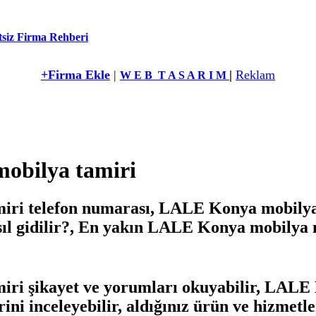
siz Firma Rehberi
+Firma Ekle
|
|
Reklam
W E B T A S A R I M
obilya tamiri
ri telefon numarası, LALE Konya mobilya
ıl gidilir?, En yakın LALE Konya mobilya 
ri şikayet ve yorumları okuyabilir, LALE
erini inceleyebilir, aldığınız ürün ve hizme