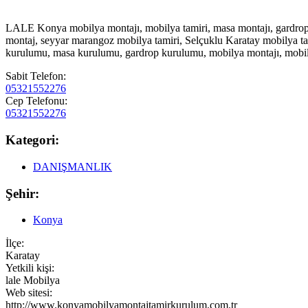
LALE Konya mobilya montajı, mobilya tamiri, masa montajı, gardrop mo
montaj, seyyar marangoz mobilya tamiri, Selçuklu Karatay mobilya ta
kurulumu, masa kurulumu, gardrop kurulumu, mobilya montajı, mobilya 
Sabit Telefon:
05321552276
Cep Telefonu:
05321552276
Kategori:
DANIŞMANLIK
Şehir:
Konya
İlçe:
Karatay
Yetkili kişi:
lale Mobilya
Web sitesi:
http://www.konyamobilyamontajtamirkurulum.com.tr