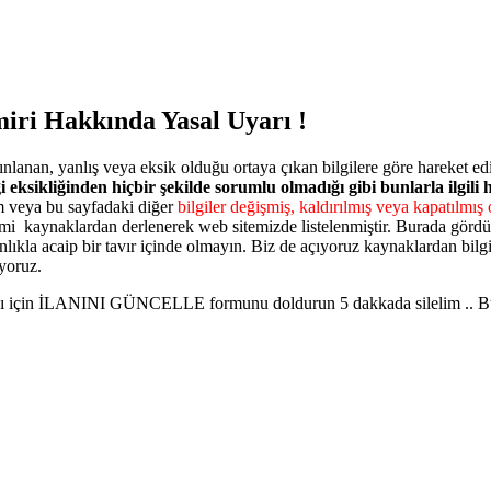
ri Hakkında Yasal Uyarı !
nlanan, yanlış veya eksik olduğu ortaya çıkan bilgilere göre hareket e
i eksikliğinden hiçbir şekilde sorumlu olmadığı gibi bunlarla ilgili
 veya bu sayfadaki diğer
bilgiler değişmiş, kaldırılmış veya kapatılmış o
mi kaynaklardan derlenerek web sitemizde listelenmiştir. Burada gördüğ
ınlıkla acaip bir tavır içinde olmayın. Biz de açıyoruz kaynaklardan bilgi
yoruz.
ması için İLANINI GÜNCELLE formunu doldurun 5 dakkada silelim .. Burd