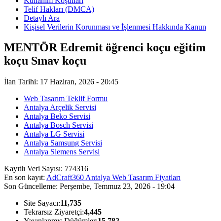
Kullanım Koşulları
Telif Hakları (DMCA)
Detaylı Ara
Kişisel Verilerin Korunması ve İşlenmesi Hakkında Kanun
MENTÖR Edremit öğrenci koçu eğitim
koçu Sınav koçu
İlan Tarihi: 17 Haziran, 2026 - 20:45
Web Tasarım Teklif Formu
Antalya Arçelik Servisi
Antalya Beko Servisi
Antalya Bosch Servisi
Antalya LG Servisi
Antalya Samsung Servisi
Antalya Siemens Servisi
Kayıtlı Veri Sayısı:
774316
En son kayıt:
AdCraft360 Antalya Web Tasarım Fiyatları
Son Güncelleme:
Perşembe, Temmuz 23, 2026 - 19:04
Site Sayacı:
11,735
Tekrarsız Ziyaretçi:
4,445
Yayınlanmış Düğümler:
15,782