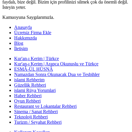
faydalı, bize değil. Bizim için profilinizi silmek çok da önemli değil.
İsteyin yeter.
Kamuoyuna Saygılarımızla.
Anasayfa
Ücretsiz Firma Ekle
Hakkımızda
Blog
İletişim
Kur'an-ı Kerim | Türkçe
Kur'an-ı Kerim | Arapça Okunuşlu ve Türkçe
ESMÂ-ÜL HÜSNÂ
Namazdan Sonra Okunacak Dua ve Tesbihler
islami Rehberim
Güzellik Rehberi
islami Rüya Yorumlari
Haber Rehberi
Oyun Rehberi
Restaurant ve Lokantalar Rehberi
Sinema / Sanat Rehberi
Teknoloji Rehberi
Turizm / Seyahat Rehberi