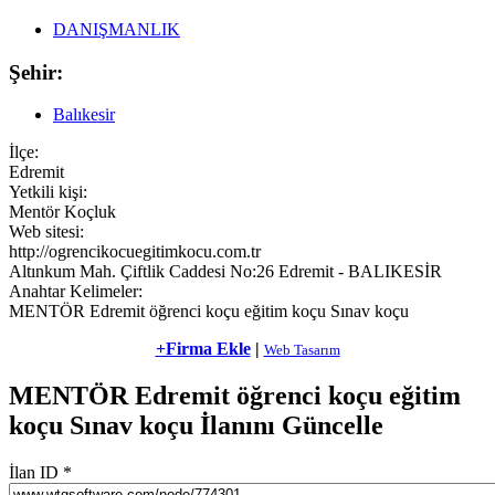
DANIŞMANLIK
Şehir:
Balıkesir
İlçe:
Edremit
Yetkili kişi:
Mentör Koçluk
Web sitesi:
http://ogrencikocuegitimkocu.com.tr
Altınkum Mah. Çiftlik Caddesi No:26 Edremit - BALIKESİR
Anahtar Kelimeler:
MENTÖR Edremit öğrenci koçu eğitim koçu Sınav koçu
+Firma Ekle
|
Web Tasarım
MENTÖR Edremit öğrenci koçu eğitim
koçu Sınav koçu İlanını Güncelle
İlan ID
*