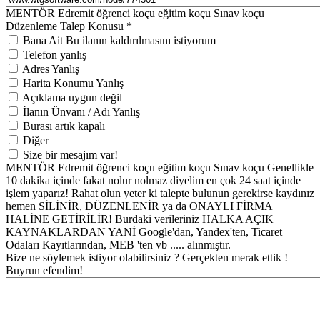
MENTÖR Edremit öğrenci koçu eğitim koçu Sınav koçu
Düzenleme Talep Konusu
*
Bana Ait Bu ilanın kaldırılmasını istiyorum
Telefon yanlış
Adres Yanlış
Harita Konumu Yanlış
Açıklama uygun değil
İlanın Ünvanı / Adı Yanlış
Burası artık kapalı
Diğer
Size bir mesajım var!
MENTÖR Edremit öğrenci koçu eğitim koçu Sınav koçu Genellikle
10 dakika içinde fakat nolur nolmaz diyelim en çok 24 saat içinde
işlem yaparız! Rahat olun yeter ki talepte bulunun gerekirse kaydınız
hemen SİLİNİR, DÜZENLENİR ya da ONAYLI FİRMA
HALİNE GETİRİLİR! Burdaki verileriniz HALKA AÇIK
KAYNAKLARDAN YANİ Google'dan, Yandex'ten, Ticaret
Odaları Kayıtlarından, MEB 'ten vb ..... alınmıştır.
Bize ne söylemek istiyor olabilirsiniz ? Gerçekten merak ettik !
Buyrun efendim!