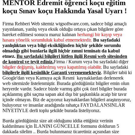
MENTÖR Edremit öğrenci koçu eğitim
koçu Sınav koçu Hakkında Yasal Uyarı !
Firma Rehberi Web sitemiz wtgsoftware.com, sadece bilgi amaçlı
yayınlanan, yanlış veya eksik olduğu ortaya çıkan bilgilere göre
hareket edilmesi sonucu maruz kalınan
herhangi bir kayıp veya
hasara yönelik sorumluluk kabul etmemektedir.
Bu sayfadaki
yanlışlıktan veya bilgi eksikliğinden hiçbir şekilde sorumlu
olmadığı gibi bunlarla ilgili hiçbir zımni teminatı da kabul
etmez.
Bu sayfadaki bilgileri lütfen ilgili Resmi web sitesinden
de kontrol ve teyit ediniz.
Firma / Kurum veya bu sayfadaki diğer
bilgiler değişmiş, kaldırılmış veya kapatılmış olabilir
. Bu sayfadaki
bilgilerle ilgili kesinlikle Garanti verememekteyiz
. Bilgiler tabii ki
Google'dan veya Kamuya açık Resmi kaynaklardan derlenerek
web sitemizde listelenmiştir. Burada gördüğünüz bilgiler emin olun
heryerde vardır. Sadece bizde varmış gibi çok özel bilgiler burada
açıklanmış gibi saçma sapan akıl dışı bir şaşkınlıkla acaip bir tavır
içinde olmayın. Biz de açıyoruz kaynaklardan bilgileri araştırıyoruz,
buluyoruz ve insanlar aradığında rahatça FAYDALANSINLAR
NİYETİYLE derli toplu şekilde burada listeliyoruz.
Burda gördüğünüz size ait olduğunu iddia ettiğiniz verinin
kaldırılması için İLANINI GÜNCELLE formunu doldurun 5
dakkada silelim .. Burda bulunmanız ticaretiniz açısından size