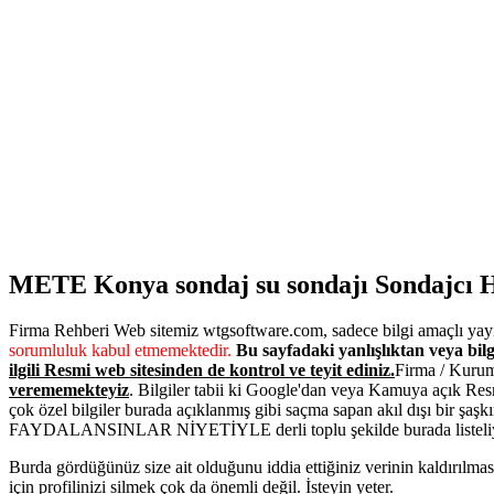
METE Konya sondaj su sondajı Sondajcı H
Firma Rehberi Web sitemiz wtgsoftware.com, sadece bilgi amaçlı yayı
sorumluluk kabul etmemektedir.
Bu sayfadaki yanlışlıktan veya bilg
ilgili Resmi web sitesinden de kontrol ve teyit ediniz.
Firma / Kurum
verememekteyiz
. Bilgiler tabii ki Google'dan veya Kamuya açık Res
çok özel bilgiler burada açıklanmış gibi saçma sapan akıl dışı bir şaşk
FAYDALANSINLAR NİYETİYLE derli toplu şekilde burada listeli
Burda gördüğünüz size ait olduğunu iddia ettiğiniz verinin kaldırıl
için profilinizi silmek çok da önemli değil. İsteyin yeter.