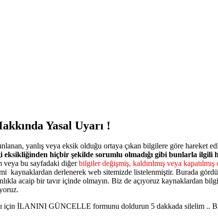
akkında Yasal Uyarı !
nlanan, yanlış veya eksik olduğu ortaya çıkan bilgilere göre hareket e
i eksikliğinden hiçbir şekilde sorumlu olmadığı gibi bunlarla ilgili
 veya bu sayfadaki diğer
bilgiler değişmiş, kaldırılmış veya kapatılmış o
mi kaynaklardan derlenerek web sitemizde listelenmiştir. Burada gördüğ
ınlıkla acaip bir tavır içinde olmayın. Biz de açıyoruz kaynaklardan bilgi
yoruz.
ması için İLANINI GÜNCELLE formunu doldurun 5 dakkada silelim .. Burd