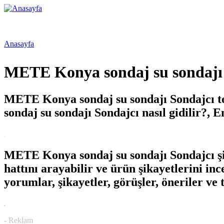
Ana içeriğe atla
WTG
Ücretsiz
Software.Com,
Firma
Web Tasarım,
Rehberi,
Anasayfa
Google Seo
Web
Hizmetleri,
Tasarım,
Buradasınız
Ücretsiz Firma
Ücretsiz
METE Konya sondaj su sondajı
Rehberi
Firma
Ekle
METE Konya sondaj su sondajı Sondajcı t
sondaj su sondajı Sondajcı nasıl gidilir?
.
METE Konya sondaj su sondajı Sondajcı şi
hattını arayabilir ve ürün şikayetlerini in
yorumlar, şikayetler, görüşler, öneriler ve
.
- Reklam