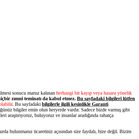
dilmesi sonucu maruz kalınan
herhangi bir kayıp veya hasara yönelik
 hiçbir zımni teminatı da kabul etmez.
Bu sayfadaki bilgileri lütfen
labilir
. Bu sayfadaki
bilgilerle ilgili kesinlikle Garanti
ünüz bilgiler emin olun heryerde vardır. Sadece bizde varmış gibi
leri araştırıyoruz, buluyoruz ve insanlar aradığında rahatça
a bulunmanız ticaretiniz açısından size faydalı, bize değil. Bizim