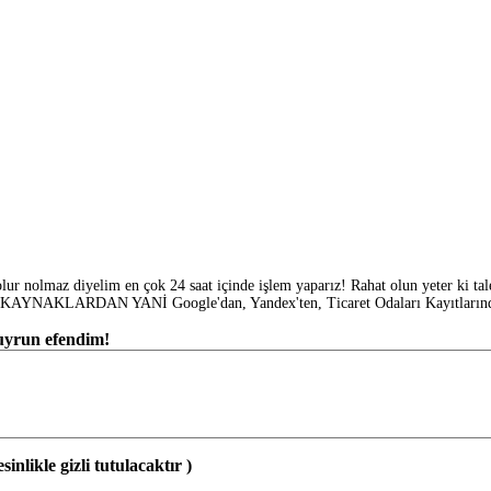
olur nolmaz diyelim en çok 24 saat içinde işlem yaparız! Rahat olun yeter k
KLARDAN YANİ Google'dan, Yandex'ten, Ticaret Odaları Kayıtlarından, M
Buyrun efendim!
nlikle gizli tutulacaktır )