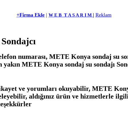
+Firma Ekle
|
|
Reklam
W E B T A S A R I M
 Sondajcı
elefon numarası, METE Konya sondaj su s
, En yakın METE Konya sondaj su sondajı Son
kayet ve yorumları okuyabilir, METE Konya
celeyebilir, aldığınız ürün ve hizmetlerle i
 teşekkürler