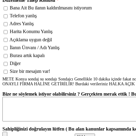
Düzenleme Talep Konusu
*
Bana Ait Bu ilanın kaldırılmasını istiyorum
Telefon yanlış
Adres Yanlış
Harita Konumu Yanlış
Açıklama uygun değil
İlanın Ünvanı / Adı Yanlış
Burası artık kapalı
Diğer
Size bir mesajım var!
METE Konya sondaj su sondajı Sondajcı Genellikle 10 dakika içinde fakat n
ONAYLI FİRMA HALİNE GETİRİLİR! Burdaki verileriniz HALKA AÇIK KAYNA
Bize ne söylemek istiyor olabilirsiniz ? Gerçekten merak ettik ! 
Sahipliğinizi doğrulayın lütfen ( Bu alan kanunlar kapsamında kesi