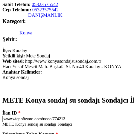
Sabit Telefon:
05323575542
Cep Telefonu:
05323575542
DANIŞMANLIK
Kategori:
Konya
Şehir:
İlçe:
Karatay
Yetkili kişi:
Mete Sondaj
Web sitesi:
http://www.konyasondajsusondaj.com.tr
Hacı Yusuf Mescit Mah. Başkafa Sk No:40 Karatay - KONYA
Anahtar Kelimeler:
Konya sondaj
METE Konya sondaj su sondajı Sondajcı İl
İlan ID
*
METE Konya sondaj su sondajı Sondajcı