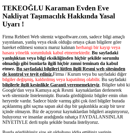
TEKEOĞLU Karaman Evden Eve
Nakliyat Taşımacılık Hakkında Yasal
Uyarı !
Firma Rehberi Web sitemiz wtgsoftware.com, sadece bilgi amaçlı
yayınlanan, yanlış veya eksik olduğu ortaya çıkan bilgilere göre
hareket edilmesi sonucu maruz kalınan
herhangi bir kayıp veya
hasara yönelik sorumluluk kabul etmemektedir.
Bu sayfadaki
yanlışlıktan veya bilgi eksikliğinden hiçbir şekilde sorumlu
olmadığı gibi bunlarla ilgili hiçbir zımni teminatı da kabul
etmez.
Bu sayfadaki bilgileri lütfen ilgili Resmi web sitesinden
de kontrol ve teyit ediniz.
Firma / Kurum veya bu sayfadaki diğer
bilgiler değişmiş, kaldırılmış veya kapatılmış olabilir
. Bu sayfadaki
bilgilerle ilgili kesinlikle Garanti verememekteyiz
. Bilgiler tabii ki
Google'dan veya Kamuya açık Resmi kaynaklardan derlenerek
web sitemizde listelenmiştir. Burada gördüğünüz bilgiler emin olun
heryerde vardır. Sadece bizde varmış gibi çok özel bilgiler burada
açıklanmış gibi saçma sapan akıl dışı bir şaşkınlıkla acaip bir tavır
içinde olmayın. Biz de açıyoruz kaynaklardan bilgileri araştırıyoruz,
buluyoruz ve insanlar aradığında rahatça FAYDALANSINLAR
NİYETİYLE derli toplu şekilde burada listeliyoruz.
Burda gördüğünüz size ait olduğunu iddia ettiğiniz verinin