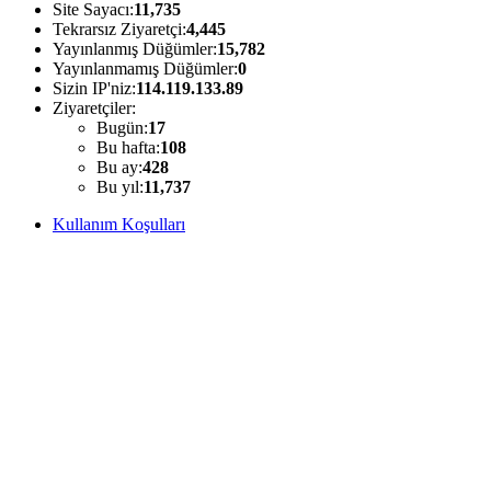
Site Sayacı:
11,735
Tekrarsız Ziyaretçi:
4,445
Yayınlanmış Düğümler:
15,782
Yayınlanmamış Düğümler:
0
Sizin IP'niz:
114.119.133.89
Ziyaretçiler:
Bugün:
17
Bu hafta:
108
Bu ay:
428
Bu yıl:
11,737
Kullanım Koşulları