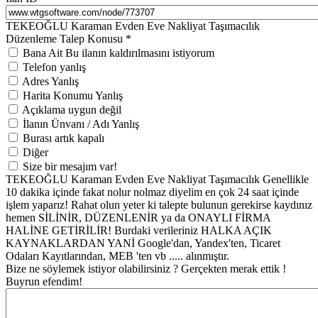
TEKEOĞLU Karaman Evden Eve Nakliyat Taşımacılık
Düzenleme Talep Konusu
*
Bana Ait Bu ilanın kaldırılmasını istiyorum
Telefon yanlış
Adres Yanlış
Harita Konumu Yanlış
Açıklama uygun değil
İlanın Ünvanı / Adı Yanlış
Burası artık kapalı
Diğer
Size bir mesajım var!
TEKEOĞLU Karaman Evden Eve Nakliyat Taşımacılık Genellikle
10 dakika içinde fakat nolur nolmaz diyelim en çok 24 saat içinde
işlem yaparız! Rahat olun yeter ki talepte bulunun gerekirse kaydınız
hemen SİLİNİR, DÜZENLENİR ya da ONAYLI FİRMA
HALİNE GETİRİLİR! Burdaki verileriniz HALKA AÇIK
KAYNAKLARDAN YANİ Google'dan, Yandex'ten, Ticaret
Odaları Kayıtlarından, MEB 'ten vb ..... alınmıştır.
Bize ne söylemek istiyor olabilirsiniz ? Gerçekten merak ettik !
Buyrun efendim!