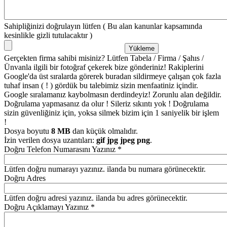
Sahipliğinizi doğrulayın lütfen ( Bu alan kanunlar kapsamında
kesinlikle gizli tutulacaktır )
Gerçekten firma sahibi misiniz? Lütfen Tabela / Firma / Şahıs /
Ünvanla ilgili bir fotoğraf çekerek bize gönderiniz! Rakiplerini
Google'da üst sıralarda görerek buradan sildirmeye çalışan çok fazla
tuhaf insan ( ! ) gördük bu talebimiz sizin menfaatiniz içindir.
Google sıralamanız kaybolmasın derdindeyiz! Zorunlu alan değildir.
Doğrulama yapmasanız da olur ! Sileriz sıkıntı yok ! Doğrulama
sizin güvenliğiniz için, yoksa silmek bizim için 1 saniyelik bir işlem
!
Dosya boyutu
8 MB
dan küçük olmalıdır.
İzin verilen dosya uzantıları:
gif jpg jpeg png
.
Doğru Telefon Numarasını Yazınız
*
Lütfen doğru numarayı yazınız. ilanda bu numara görünecektir.
Doğru Adres
Lütfen doğru adresi yazınız. ilanda bu adres görünecektir.
Doğru Açıklamayı Yazınız
*