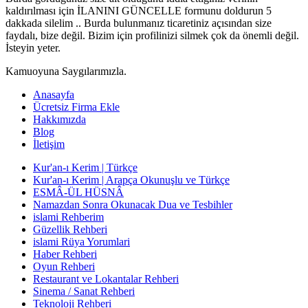
kaldırılması için İLANINI GÜNCELLE formunu doldurun 5
dakkada silelim .. Burda bulunmanız ticaretiniz açısından size
faydalı, bize değil. Bizim için profilinizi silmek çok da önemli değil.
İsteyin yeter.
Kamuoyuna Saygılarımızla.
Anasayfa
Ücretsiz Firma Ekle
Hakkımızda
Blog
İletişim
Kur'an-ı Kerim | Türkçe
Kur'an-ı Kerim | Arapça Okunuşlu ve Türkçe
ESMÂ-ÜL HÜSNÂ
Namazdan Sonra Okunacak Dua ve Tesbihler
islami Rehberim
Güzellik Rehberi
islami Rüya Yorumlari
Haber Rehberi
Oyun Rehberi
Restaurant ve Lokantalar Rehberi
Sinema / Sanat Rehberi
Teknoloji Rehberi