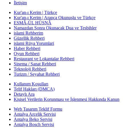
İletişim
Kur'an-ı Kerim | Türkçe
Kur'an-ı Kerim | Arapça Okunuşlu ve Türkçe
ESMÂ-ÜL HÜSNÂ
Namazdan Sonra Okunacak Dua ve Tesbihler
islami Rehberim
Güzellik Rehberi
islami Rüya Yorumlari
Haber Rehberi
Oyun Rehberi
Restaurant ve Lokantalar Rehberi
Sinema / Sanat Rehberi
Teknoloji Rehberi
Turizm / Seyahat Rehberi
Kullanım Koşulları
Telif Hakları (DMCA)
Detaylı Ara
Kişisel Verilerin Korunması ve İşlenmesi Hakkında Kanun
Web Tasarım Teklif Formu
Antalya Arçelik Servisi
Antalya Beko Servisi
Antalya Bosch Servisi