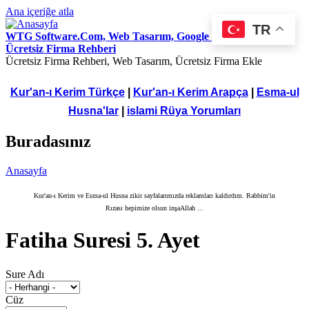
Ana içeriğe atla
TR
WTG Software.Com, Web Tasarım, Google Seo Hizmetleri,
Ücretsiz Firma Rehberi
Ücretsiz Firma Rehberi, Web Tasarım, Ücretsiz Firma Ekle
Kur'an-ı Kerim Türkçe
|
Kur'an-ı Kerim Arapça
|
Esma-ul
Husna'lar
|
islami Rüya Yorumları
Buradasınız
Anasayfa
Kur'an-ı Kerim ve Esma-ul Husna zikir sayfalarımızda reklamları kaldırdım. Rabbim'in
Rızası hepimize olsun inşaAllah ...
Fatiha Suresi 5. Ayet
Sure Adı
Cüz