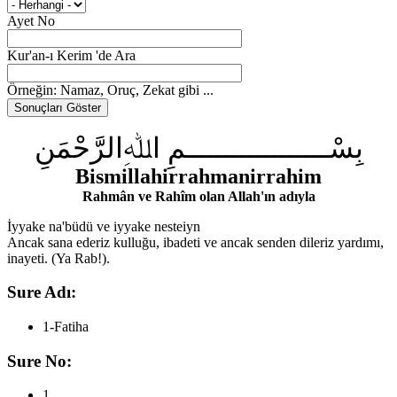
Ayet No
Kur'an-ı Kerim 'de Ara
Örneğin: Namaz, Oruç, Zekat gibi ...
بِسْــــــــــــــــــمِ اﷲِالرَّحْمَنِ
Bismillahirrahmanirrahim
Rahmân ve Rahîm olan Allah'ın adıyla
İyyake na'büdü ve iyyake nesteiyn
Ancak sana ederiz kulluğu, ibadeti ve ancak senden dileriz yardımı,
inayeti. (Ya Rab!).
Sure Adı:
1-Fatiha
Sure No:
1