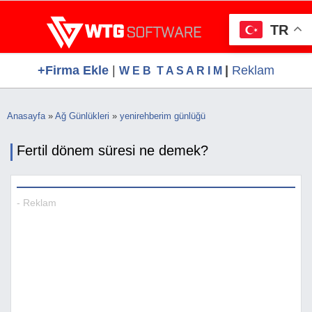
Ana
WTG Software.Com, Web Tasarım, Google S
Ücretsiz Firma Rehberi, Web Tasarım, Ücretsiz Firma Ekle
içeriğe
Hizmetleri, Ücretsiz Firma Rehberi
TR
atla
+Firma Ekle
|
|
Reklam
W E B T A S A R I M
Anasayfa
»
Ağ Günlükleri
»
yenirehberim günlüğü
Buradasınız
Fertil dönem süresi ne demek?
- Reklam