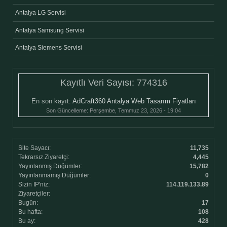
Antalya LG Servisi
Antalya Samsung Servisi
Antalya Siemens Servisi
Kayıtlı Veri Sayısı:
774316
En son kayıt:
AdCraft360 Antalya Web Tasarım Fiyatları
Son Güncelleme:
Perşembe, Temmuz 23, 2026 - 19:04
Site Sayacı:
11,735
Tekrarsız Ziyaretçi:
4,445
Yayınlanmış Düğümler:
15,782
Yayınlanmamış Düğümler:
0
Sizin IP'niz:
114.119.133.89
Ziyaretçiler:
Bugün:
17
Bu hafta:
108
Bu ay:
428