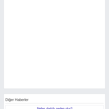
Diğer Haberler
Nefes darlığı neden olur?