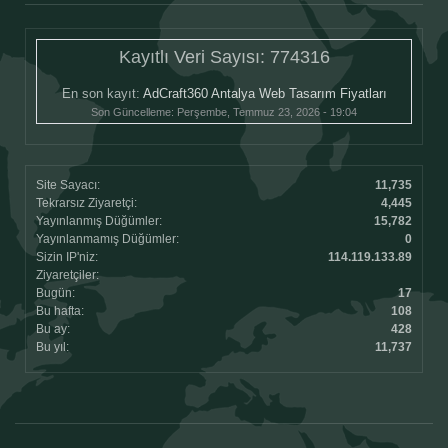
Kayıtlı Veri Sayısı:
774316
En son kayıt:
AdCraft360 Antalya Web Tasarım Fiyatları
Son Güncelleme:
Perşembe, Temmuz 23, 2026 - 19:04
Site Sayacı:
11,735
Tekrarsız Ziyaretçi:
4,445
Yayınlanmış Düğümler:
15,782
Yayınlanmamış Düğümler:
0
Sizin IP'niz:
114.119.133.89
Ziyaretçiler:
Bugün:
17
Bu hafta:
108
Bu ay:
428
Bu yıl:
11,737