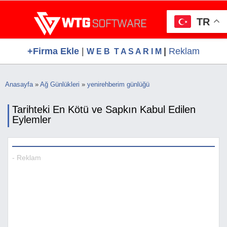
Ana
WTG Software.Com, Web Tasarım, Google S
Ücretsiz Firma Rehberi, Web Tasarım, Ücretsiz Firma Ekle
içeriğe
Hizmetleri, Ücretsiz Firma Rehberi
TR
atla
+Firma Ekle
|
|
Reklam
W E B T A S A R I M
Anasayfa
»
Ağ Günlükleri
»
yenirehberim günlüğü
Buradasınız
Tarihteki En Kötü ve Sapkın Kabul Edilen
Eylemler
- Reklam