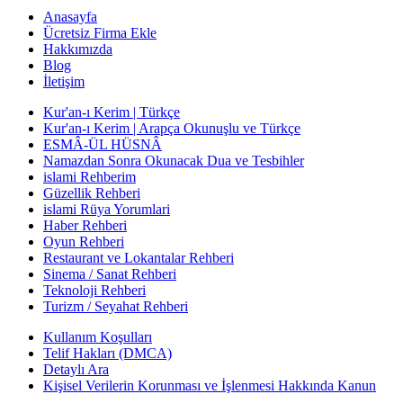
Anasayfa
Ücretsiz Firma Ekle
Hakkımızda
Blog
İletişim
Kur'an-ı Kerim | Türkçe
Kur'an-ı Kerim | Arapça Okunuşlu ve Türkçe
ESMÂ-ÜL HÜSNÂ
Namazdan Sonra Okunacak Dua ve Tesbihler
islami Rehberim
Güzellik Rehberi
islami Rüya Yorumlari
Haber Rehberi
Oyun Rehberi
Restaurant ve Lokantalar Rehberi
Sinema / Sanat Rehberi
Teknoloji Rehberi
Turizm / Seyahat Rehberi
Kullanım Koşulları
Telif Hakları (DMCA)
Detaylı Ara
Kişisel Verilerin Korunması ve İşlenmesi Hakkında Kanun