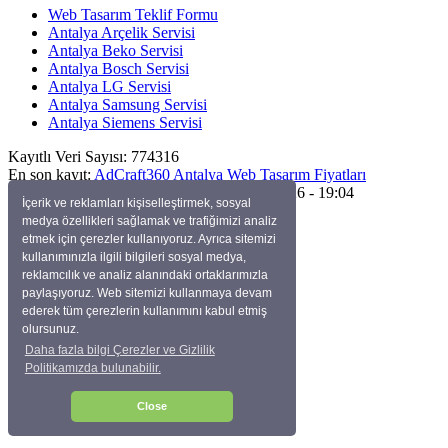
Web Tasarım Teklif Formu
Antalya Arçelik Servisi
Antalya Beko Servisi
Antalya Bosch Servisi
Antalya LG Servisi
Antalya Samsung Servisi
Antalya Siemens Servisi
Kayıtlı Veri Sayısı:
774316
En son kayıt:
AdCraft360 Antalya Web Tasarım Fiyatları
Son Güncelleme:
Perşembe, Temmuz 23, 2026 - 19:04
İçerik ve reklamları kişiselleştirmek, sosyal
medya özellikleri sağlamak ve trafiğimizi analiz
Site Sayacı:
11,735
etmek için çerezler kullanıyoruz. Ayrıca sitemizi
Tekrarsız Ziyaretçi:
4,445
kullanımınızla ilgili bilgileri sosyal medya,
Yayınlanmış Düğümler:
15,782
reklamcılık ve analiz alanındaki ortaklarımızla
Yayınlanmamış Düğümler:
0
paylaşıyoruz. Web sitemizi kullanmaya devam
Sizin IP'niz:
114.119.133.89
ederek tüm çerezlerin kullanımını kabul etmiş
Ziyaretçiler:
olursunuz.
Bugün:
17
Daha fazla bilgi Çerezler ve Gizlilik
Bu hafta:
108
Politikamızda bulunabilir.
Bu ay:
428
Bu yıl:
11,737
Close
Kullanım Koşulları