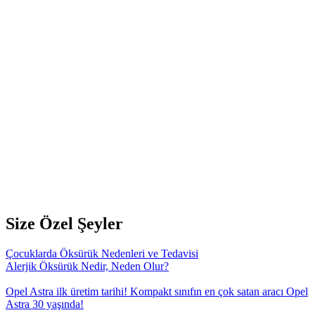
Size Özel Şeyler
Çocuklarda Öksürük Nedenleri ve Tedavisi
Alerjik Öksürük Nedir, Neden Olur?
Opel Astra ilk üretim tarihi! Kompakt sınıfın en çok satan aracı Opel
Astra 30 yaşında!