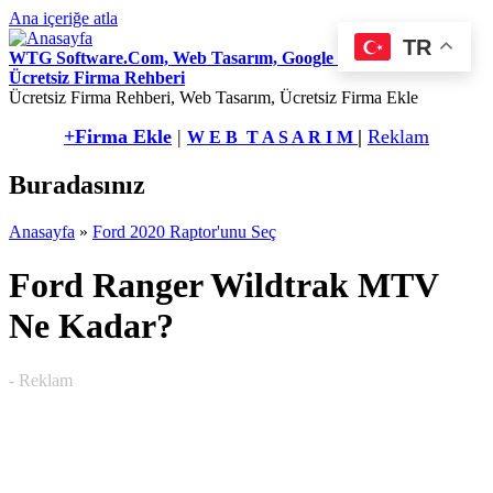
Ana içeriğe atla
TR
WTG Software.Com, Web Tasarım, Google Seo Hizmetleri,
Ücretsiz Firma Rehberi
Ücretsiz Firma Rehberi, Web Tasarım, Ücretsiz Firma Ekle
+Firma Ekle
|
|
Reklam
W E B T A S A R I M
Buradasınız
Anasayfa
»
Ford 2020 Raptor'unu Seç
Ford Ranger Wildtrak MTV
Ne Kadar?
- Reklam