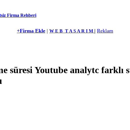
siz Firma Rehberi
+Firma Ekle
|
|
Reklam
W E B T A S A R I M
 süresi Youtube analytc farklı 
ı