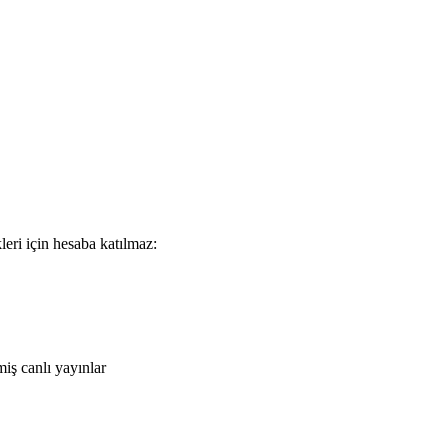
leri için hesaba katılmaz:
iş canlı yayınlar