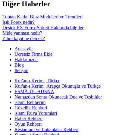
Diğer Haberler
Toptan Kadın Bluz Modelleri ve Trendleri
Işık Forex nedir?
Destek FX Forex Şirketi Hakkında bilgiler
Mide yanması nedir?
Zihni kayıt ne demek?
Anasayfa
Ücretsiz Firma Ekle
Hakkımızda
Blog
İletişim
Kur'an-ı Kerim | Türkçe
Kur'an-ı Kerim | Arapça Okunuşlu ve Türkçe
ESMÂ-ÜL HÜSNÂ
Namazdan Sonra Okunacak Dua ve Tesbihler
islami Rehberim
Güzellik Rehberi
islami Rüya Yorumlari
Haber Rehberi
Oyun Rehberi
Restaurant ve Lokantalar Rehberi
Sinema / Sanat Rehberi