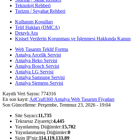
Teknoloji Rehberi
Turizm / Seyahat Rehberi
Kullanım Koşulları
Telif Hakları (DMCA)
Detaylı Ara
Kişisel Verilerin Korunması ve İşlenmesi Hakkında Kanun
Web Tasarım Teklif Formu
Antalya Arçelik Servisi
Antalya Beko Servisi
Antalya Bosch Servisi
Antalya LG Servisi
Antalya Samsung Servisi
Antalya Siemens Servisi
Kayıtlı Veri Sayısı:
774316
En son kayıt:
AdCraft360 Antalya Web Tasarım Fiyatları
Son Güncelleme:
Perşembe, Temmuz 23, 2026 - 19:04
Site Sayacı:
11,735
Tekrarsız Ziyaretçi:
4,445
Yayınlanmış Düğümler:
15,782
Yayınlanmamış Düğümler:
0
Sizin IP'niz:
114.119.133.89