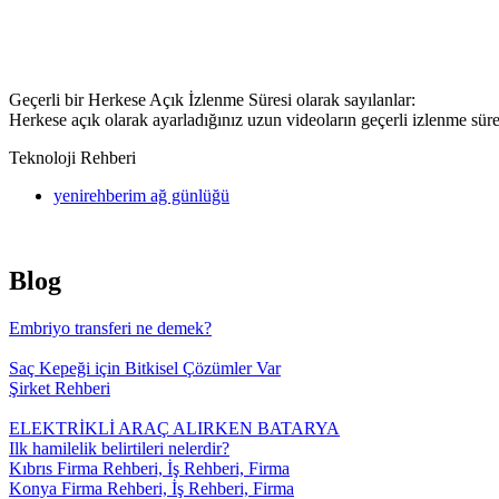
Geçerli bir Herkese Açık İzlenme Süresi olarak sayılanlar:
Herkese açık olarak ayarladığınız uzun videoların geçerli izlenme süre
Teknoloji Rehberi
yenirehberim ağ günlüğü
Blog
Embriyo transferi ne demek?
Saç Kepeği için Bitkisel Çözümler Var
Şirket Rehberi
ELEKTRİKLİ ARAÇ ALIRKEN BATARYA
Ilk hamilelik belirtileri nelerdir?
Kıbrıs Firma Rehberi, İş Rehberi, Firma
Konya Firma Rehberi, İş Rehberi, Firma