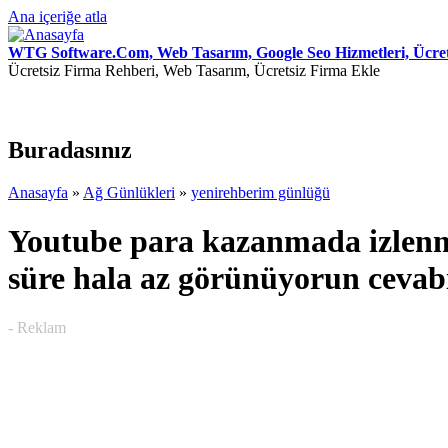
Ana içeriğe atla
WTG Software.Com, Web Tasarım, Google Seo Hizmetleri, Ücret
Ücretsiz Firma Rehberi, Web Tasarım, Ücretsiz Firma Ekle
Buradasınız
Anasayfa
»
Ağ Günlükleri
»
yenirehberim günlüğü
Youtube para kazanmada izlenme
süre hala az görünüyorun cevab
- Reklam