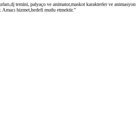
rları,dj temini, palyaço ve animator,maskot karakterler ve animasyon
r. Amacı hizmet,hedefi mutlu etmektir."