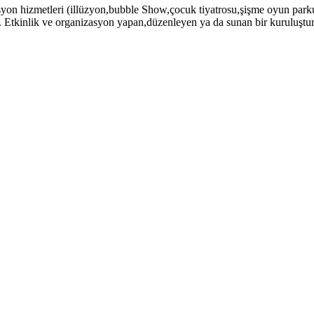
asyon hizmetleri (illüzyon,bubble Show,çocuk tiyatrosu,şişme oyun parku
b. Etkinlik ve organizasyon yapan,düzenleyen ya da sunan bir kuruluştu