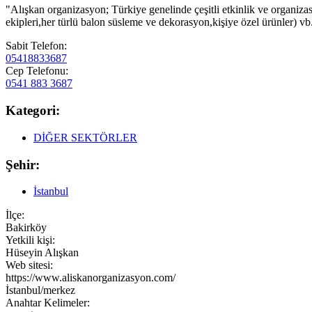
"Alışkan organizasyon; Türkiye genelinde çeşitli etkinlik ve organiz
ekipleri,her türlü balon süsleme ve dekorasyon,kişiye özel ürünler) v
Sabit Telefon:
05418833687
Cep Telefonu:
0541 883 3687
Kategori:
DİĞER SEKTÖRLER
Şehir:
İstanbul
İlçe:
Bakirköy
Yetkili kişi:
Hüseyin Alışkan
Web sitesi:
https://www.aliskanorganizasyon.com/
İstanbul/merkez
Anahtar Kelimeler: