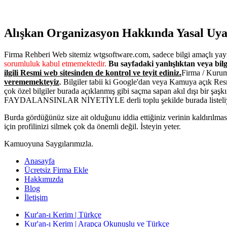
Alışkan Organizasyon Hakkında Yasal Uyar
Firma Rehberi Web sitemiz wtgsoftware.com, sadece bilgi amaçlı yayı
sorumluluk kabul etmemektedir.
Bu sayfadaki yanlışlıktan veya bilg
ilgili Resmi web sitesinden de kontrol ve teyit ediniz.
Firma / Kurum
verememekteyiz
. Bilgiler tabii ki Google'dan veya Kamuya açık Res
çok özel bilgiler burada açıklanmış gibi saçma sapan akıl dışı bir şaşk
FAYDALANSINLAR NİYETİYLE derli toplu şekilde burada listeli
Burda gördüğünüz size ait olduğunu iddia ettiğiniz verinin kaldırıl
için profilinizi silmek çok da önemli değil. İsteyin yeter.
Kamuoyuna Saygılarımızla.
Anasayfa
Ücretsiz Firma Ekle
Hakkımızda
Blog
İletişim
Kur'an-ı Kerim | Türkçe
Kur'an-ı Kerim | Arapça Okunuşlu ve Türkçe