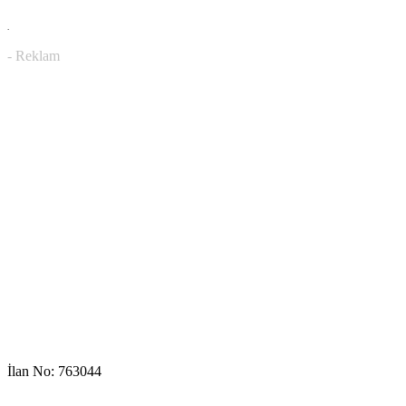
.
- Reklam
İlan No: 763044