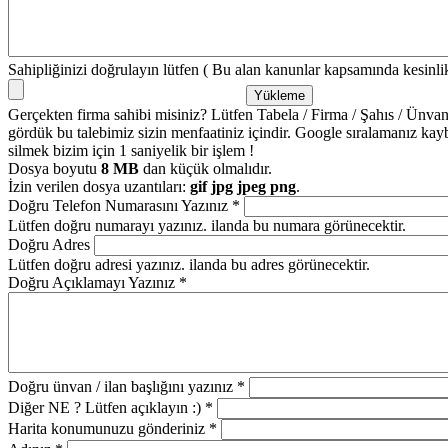
Sahipliğinizi doğrulayın lütfen ( Bu alan kanunlar kapsamında kesinlikl
Gerçekten firma sahibi misiniz? Lütfen Tabela / Firma / Şahıs / Ünvanla
gördük bu talebimiz sizin menfaatiniz içindir. Google sıralamanız kay
silmek bizim için 1 saniyelik bir işlem !
Dosya boyutu
8 MB
dan küçük olmalıdır.
İzin verilen dosya uzantıları:
gif jpg jpeg png
.
Doğru Telefon Numarasını Yazınız
*
Lütfen doğru numarayı yazınız. ilanda bu numara görünecektir.
Doğru Adres
Lütfen doğru adresi yazınız. ilanda bu adres görünecektir.
Doğru Açıklamayı Yazınız
*
Doğru ünvan / ilan başlığını yazınız
*
Diğer NE ? Lütfen açıklayın :)
*
Harita konumunuzu gönderiniz
*