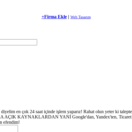
+Firma Ekle
|
Web Tasarım
z diyelim en çok 24 saat içinde işlem yaparız! Rahat olun yeter ki 
IK KAYNAKLARDAN YANİ Google'dan, Yandex'ten, Ticaret Odaları 
un efendim!