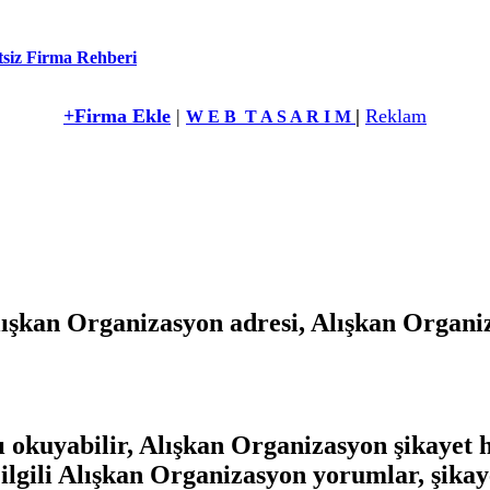
siz Firma Rehberi
+Firma Ekle
|
|
Reklam
W E B T A S A R I M
ışkan Organizasyon adresi, Alışkan Organiza
okuyabilir, Alışkan Organizasyon şikayet ha
 ilgili Alışkan Organizasyon yorumlar, şikaye