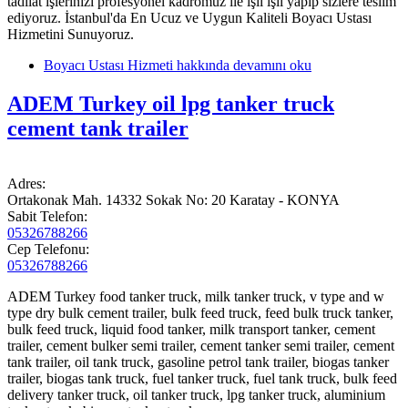
tadilat işlerinizi profesyonel kadromuz ile ışıl ışıl yapıp sizlere teslim
ediyoruz. İstanbul'da En Ucuz ve Uygun Kaliteli Boyacı Ustası
Hizmetini Sunuyoruz.
Boyacı Ustası Hizmeti hakkında
devamını oku
ADEM Turkey oil lpg tanker truck
cement tank trailer
Adres:
Ortakonak Mah. 14332 Sokak No: 20 Karatay - KONYA
Sabit Telefon:
05326788266
Cep Telefonu:
05326788266
ADEM Turkey food tanker truck, milk tanker truck, v type and w
type dry bulk cement trailer, bulk feed truck, feed bulk truck tanker,
bulk feed truck, liquid food tanker, milk transport tanker, cement
trailer, cement bulker semi trailer, cement tanker semi trailer, cement
tank trailer, oil tank truck, gasoline petrol tank trailer, biogas tanker
trailer, biogas tank truck, fuel tanker truck, fuel tank truck, bulk feed
delivery tanker truck, oil tanker truck, lpg tanker truck, aluminium