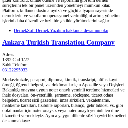
gider kontrolü, online ödeme ve raporlama gibi tüm dernek
süreçlerini tek bir panel üzerinden yönetmeyi mümkün kılar.
Platform, kullanıcı dostu arayüzü ve güçlü altyapısı sayesinde
derneklerin ve vakıfların operasyonel verimliliğini artırır, yönetim
işlerini daha düzenli ve hızlı bir şekilde yürütmelerini sağlar.
DernekSoft Dernek Yazılımı hakkında
devamını oku
Ankara Turkish Translation Company
Adres:
1392 Cad 1/27
Sabit Telefon:
03122295933
Merkezimizde, pasaport, diploma, kimlik, transkript, nüfus kayıt
örneği, öğrenci belgesi, vs. dokümanlar için Apostille veya Dışişleri
Bakanlığı onayına uygun noter onaylı yeminli tercüme hizmetleri ve
ihale dosyaları, ön-yeterlilik, şartname, sözleşme, ticaret odası
belgeleri, ticaret sicil gazeteleri, imza sirküleri, vekaletname,
mahkeme kararları, fizibilite raporları, bilanço, gelir tablosu vs. gibi
dokümanlar için noter onaysız veya noter onaylı yeminli tercüme
hizmetleri vermekteyiz. Ayrıca yaygın dillerde sözlü çeviri hizmetleri
de sunmaktayız.