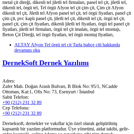
metal çit direği, dikenli tel jiletli tel firmaları, panel tel çit, jiletli tel,
dikenli tel, örgü tel, Tel örgü Afyon tel çit çim çit, Çim çit Afyon
dikenli tel çit, Jiletli tel Afyon panel tel çit, tel örgü fiyatları, panel çit
çim çit, pvc kaplı panel çit, jiletli tel çit, dikenli tel çit, örgü tel çit,
panel çit, çim çit fiyatları, dikenli jiletli tel fiyatları, örgü tel panel çit
fiyatları, jiletli tel firmaları, örgü tel çit imalatı, örgü tel montajı,
Beton Çit Direği, tel örgü fiyatları, tel örgü montaj fiyatları,
ALTAY Afyon Tel örgü tel çit Tarla bahçe çiti hakkında
devamını oku
DernekSoft Dernek Yazılımı
Adres:
Zafer Mah. Doğan Araslı Bulvarı, B Blok No: 95/1, NCadde
Ottoman, Kat:1, Ofis No: 73, Esenyurt / İstanbul
Sabit Telefon:
+90 (212) 231 32 89
Cep Telefonu:
+90 (212) 231 32 89
Derneksoft, dernekler ve vakıflar için özel olarak geliştirilmiş
kapsamlı bir yazılım platformudur. Üye yönetimi, aidat takibi, gelir-