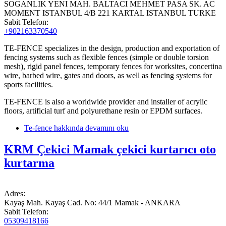
SOGANLIK YENI MAH. BALTACI MEHMET PASA SK. AC
MOMENT ISTANBUL 4/B 221 KARTAL ISTANBUL TURKE
Sabit Telefon:
+902163370540
TE-FENCE specializes in the design, production and exportation of
fencing systems such as flexible fences (simple or double torsion
mesh), rigid panel fences, temporary fences for worksites, concertina
wire, barbed wire, gates and doors, as well as fencing systems for
sports facilities.
TE-FENCE is also a worldwide provider and installer of acrylic
floors, artificial turf and polyurethane resin or EPDM surfaces.
Te-fence hakkında
devamını oku
KRM Çekici Mamak çekici kurtarıcı oto
kurtarma
Adres:
Kayaş Mah. Kayaş Cad. No: 44/1 Mamak - ANKARA
Sabit Telefon:
05309418166