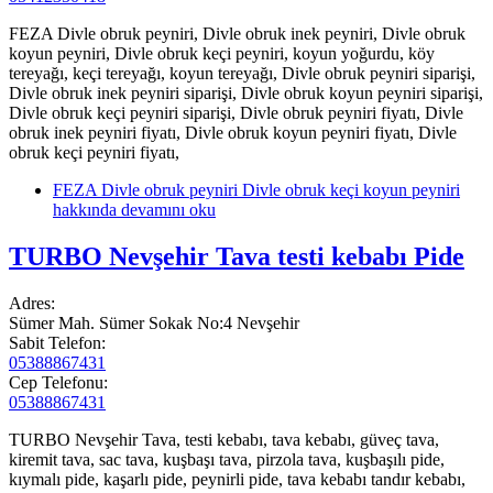
FEZA Divle obruk peyniri, Divle obruk inek peyniri, Divle obruk
koyun peyniri, Divle obruk keçi peyniri, koyun yoğurdu, köy
tereyağı, keçi tereyağı, koyun tereyağı, Divle obruk peyniri siparişi,
Divle obruk inek peyniri siparişi, Divle obruk koyun peyniri siparişi,
Divle obruk keçi peyniri siparişi, Divle obruk peyniri fiyatı, Divle
obruk inek peyniri fiyatı, Divle obruk koyun peyniri fiyatı, Divle
obruk keçi peyniri fiyatı,
FEZA Divle obruk peyniri Divle obruk keçi koyun peyniri
hakkında
devamını oku
TURBO Nevşehir Tava testi kebabı Pide
Adres:
Sümer Mah. Sümer Sokak No:4 Nevşehir
Sabit Telefon:
05388867431
Cep Telefonu:
05388867431
TURBO Nevşehir Tava, testi kebabı, tava kebabı, güveç tava,
kiremit tava, sac tava, kuşbaşı tava, pirzola tava, kuşbaşılı pide,
kıymalı pide, kaşarlı pide, peynirli pide, tava kebabı tandır kebabı,