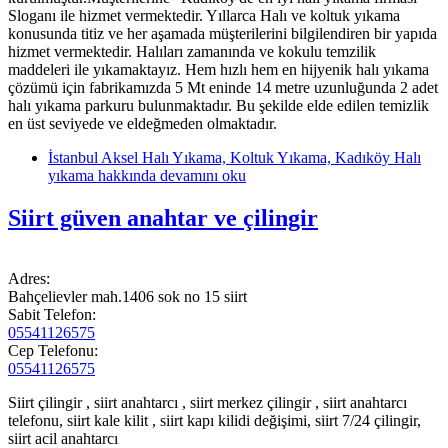
Sloganı ile hizmet vermektedir. Yıllarca Halı ve koltuk yıkama
konusunda titiz ve her aşamada müşterilerini bilgilendiren bir yapıda
hizmet vermektedir. Halıları zamanında ve kokulu temzilik
maddeleri ile yıkamaktayız. Hem hızlı hem en hijyenik halı yıkama
çözümü için fabrikamızda 5 Mt eninde 14 metre uzunluğunda 2 adet
halı yıkama parkuru bulunmaktadır. Bu şekilde elde edilen temizlik
en üst seviyede ve eldeğmeden olmaktadır.
İstanbul Aksel Halı Yıkama, Koltuk Yıkama, Kadıköy Halı
yıkama hakkında
devamını oku
Siirt güven anahtar ve çilingir
Adres:
Bahçelievler mah.1406 sok no 15 siirt
Sabit Telefon:
05541126575
Cep Telefonu:
05541126575
Siirt çilingir , siirt anahtarcı , siirt merkez çilingir , siirt anahtarcı
telefonu, siirt kale kilit , siirt kapı kilidi değişimi, siirt 7/24 çilingir,
siirt acil anahtarcı