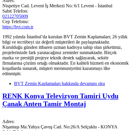
Adres:
Nispetiye Cad. Levent İş Merkezi No: 6/1 Levent - İstanbul
Sabit Telefon:
02122705009
Cep Telefonu:
https://bvt.com.tr
1992 yılında İstanbul’da kurulan BVT Zemin Kaplamaları; 26 yıllık
bilgi ve tecrübeyi siz değerli müşterileri ile paylaşmaktadır.
Kurulduğu günden itibaren uzman kadroya sahip olan şirketimiz,
projelerinizde fark yaratacağınız zeminler sunmaktadır. Birçok
marka ve prestijli projeye teknik destek sağlayarak, sektör
firmalarına çözüm ortağı olmaktadır. En kaliteli hizmeti en ekonomik
koşullarda sunarak, müşteri memnuniyetini kazanmayı ilke
edinmiştir.
BVT Zemin Kaplamaları hakkında
devamını oku
RENK Konya Televizyon Tamiri Uydu
Çanak Anten Tamir Montaj
Adres:
Nişantaşı Ma.Yahya Çavuş Cad. No:26/A Selçuklu - KONYA