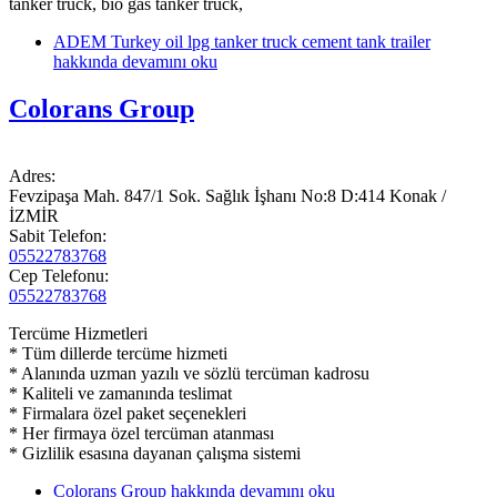
tanker truck, bio gas tanker truck,
ADEM Turkey oil lpg tanker truck cement tank trailer
hakkında
devamını oku
Colorans Group
Adres:
Fevzipaşa Mah. 847/1 Sok. Sağlık İşhanı No:8 D:414 Konak /
İZMİR
Sabit Telefon:
05522783768
Cep Telefonu:
05522783768
Tercüme Hizmetleri
* Tüm dillerde tercüme hizmeti
* Alanında uzman yazılı ve sözlü tercüman kadrosu
* Kaliteli ve zamanında teslimat
* Firmalara özel paket seçenekleri
* Her firmaya özel tercüman atanması
* Gizlilik esasına dayanan çalışma sistemi
Colorans Group hakkında
devamını oku