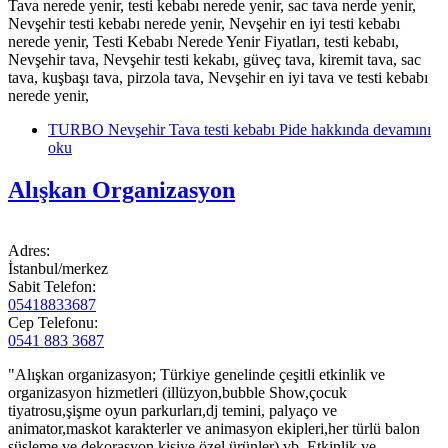
Tava nerede yenir, testi kebabı nerede yenir, sac tava nerde yenir,
Nevşehir testi kebabı nerede yenir, Nevşehir en iyi testi kebabı
nerede yenir, Testi Kebabı Nerede Yenir Fiyatları, testi kebabı,
Nevşehir tava, Nevşehir testi kekabı, güveç tava, kiremit tava, sac
tava, kuşbaşı tava, pirzola tava, Nevşehir en iyi tava ve testi kebabı
nerede yenir,
TURBO Nevşehir Tava testi kebabı Pide hakkında
devamını
oku
Alışkan Organizasyon
Adres:
İstanbul/merkez
Sabit Telefon:
05418833687
Cep Telefonu:
0541 883 3687
"Alışkan organizasyon; Türkiye genelinde çeşitli etkinlik ve
organizasyon hizmetleri (illüzyon,bubble Show,çocuk
tiyatrosu,şişme oyun parkurları,dj temini, palyaço ve
animator,maskot karakterler ve animasyon ekipleri,her türlü balon
süsleme ve dekorasyon,kişiye özel ürünler) vb. Etkinlik ve