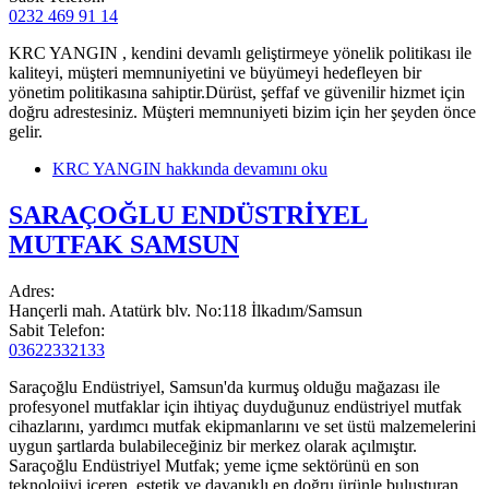
0232 469 91 14
KRC YANGIN , kendini devamlı geliştirmeye yönelik politikası ile
kaliteyi, müşteri memnuniyetini ve büyümeyi hedefleyen bir
yönetim politikasına sahiptir.Dürüst, şeffaf ve güvenilir hizmet için
doğru adrestesiniz. Müşteri memnuniyeti bizim için her şeyden önce
gelir.
KRC YANGIN hakkında
devamını oku
SARAÇOĞLU ENDÜSTRİYEL
MUTFAK SAMSUN
Adres:
Hançerli mah. Atatürk blv. No:118 İlkadım/Samsun
Sabit Telefon:
03622332133
Saraçoğlu Endüstriyel, Samsun'da kurmuş olduğu mağazası ile
profesyonel mutfaklar için ihtiyaç duyduğunuz endüstriyel mutfak
cihazlarını, yardımcı mutfak ekipmanlarını ve set üstü malzemelerini
uygun şartlarda bulabileceğiniz bir merkez olarak açılmıştır.
Saraçoğlu Endüstriyel Mutfak; yeme içme sektörünü en son
teknolojiyi içeren, estetik ve dayanıklı en doğru ürünle buluşturan