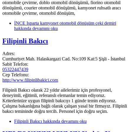
otomobile çevirme, doblo otomobil dönüşümü, fiorino otomobil
dönüşümü, courier otomobil dönüşümü, kamyonet ruhsatlı aracı
otomobile çevirme, otomobil dönüşüm,
İNCE Isparta kamyonet otomobil dönüşüm çeki demiri
hakkında
devamını oku
Filipinli Bakıcı
Adres:
Cumhuriyet Mah. Halaskargazi Cad. No:109 Kat:5 Şişli - İstanbul
Sabit Telefon:
05322447439
Cep Telefonu:
http://www.filipinlibakici.com
Filipinli Bakıcı olarak 22 yıldır ailelerimiz için profesyonel,
deneyimli, eğitimli, referanslı elemanlar temin ediyoruz.
Kriterlerinize uygun filipinli bakıcıyı 1 günde temin ediyoruz.
Çalışma bakanlığına bağlı olarak çalışan yasal bir firmayız. Filipinli
bakıcı temininde doğru tercih. Personel için doğru seçim.
Filipinli Bakıcı hakkında
devamını oku