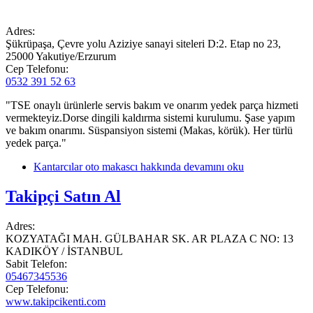
Adres:
Şükrüpaşa, Çevre yolu Aziziye sanayi siteleri D:2. Etap no 23,
25000 Yakutiye/Erzurum
Cep Telefonu:
0532 391 52 63
"TSE onaylı ürünlerle servis bakım ve onarım yedek parça hizmeti
vermekteyiz.Dorse dingili kaldırma sistemi kurulumu. Şase yapım
ve bakım onarımı. Süspansiyon sistemi (Makas, körük). Her türlü
yedek parça."
Kantarcılar oto makascı hakkında
devamını oku
Takipçi Satın Al
Adres:
KOZYATAĞI MAH. GÜLBAHAR SK. AR PLAZA C NO: 13
KADIKÖY / İSTANBUL
Sabit Telefon:
05467345536
Cep Telefonu:
www.takipcikenti.com