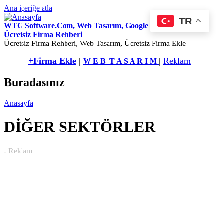
Ana içeriğe atla
TR
WTG Software.Com, Web Tasarım, Google Seo Hizmetleri,
Ücretsiz Firma Rehberi
Ücretsiz Firma Rehberi, Web Tasarım, Ücretsiz Firma Ekle
+Firma Ekle
|
|
Reklam
W E B T A S A R I M
Buradasınız
Anasayfa
DİĞER SEKTÖRLER
- Reklam