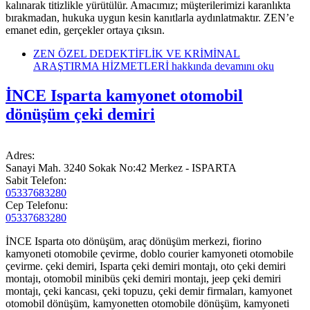
kalınarak titizlikle yürütülür. Amacımız; müşterilerimizi karanlıkta
bırakmadan, hukuka uygun kesin kanıtlarla aydınlatmaktır. ZEN’e
emanet edin, gerçekler ortaya çıksın.
ZEN ÖZEL DEDEKTİFLİK VE KRİMİNAL
ARAŞTIRMA HİZMETLERİ hakkında
devamını oku
İNCE Isparta kamyonet otomobil
dönüşüm çeki demiri
Adres:
Sanayi Mah. 3240 Sokak No:42 Merkez - ISPARTA
Sabit Telefon:
05337683280
Cep Telefonu:
05337683280
İNCE Isparta oto dönüşüm, araç dönüşüm merkezi, fiorino
kamyoneti otomobile çevirme, doblo courier kamyoneti otomobile
çevirme. çeki demiri, Isparta çeki demiri montajı, oto çeki demiri
montajı, otomobil minibüs çeki demiri montajı, jeep çeki demiri
montajı, çeki kancası, çeki topuzu, çeki demir firmaları, kamyonet
otomobil dönüşüm, kamyonetten otomobile dönüşüm, kamyoneti