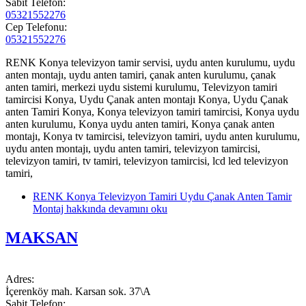
Sabit Telefon:
05321552276
Cep Telefonu:
05321552276
RENK Konya televizyon tamir servisi, uydu anten kurulumu, uydu
anten montajı, uydu anten tamiri, çanak anten kurulumu, çanak
anten tamiri, merkezi uydu sistemi kurulumu, Televizyon tamiri
tamircisi Konya, Uydu Çanak anten montajı Konya, Uydu Çanak
anten Tamiri Konya, Konya televizyon tamiri tamircisi, Konya uydu
anten kurulumu, Konya uydu anten tamiri, Konya çanak anten
montajı, Konya tv tamircisi, televizyon tamiri, uydu anten kurulumu,
uydu anten montajı, uydu anten tamiri, televizyon tamircisi,
televizyon tamiri, tv tamiri, televizyon tamircisi, lcd led televizyon
tamiri,
RENK Konya Televizyon Tamiri Uydu Çanak Anten Tamir
Montaj hakkında
devamını oku
MAKSAN
Adres:
İçerenköy mah. Karsan sok. 37\A
Sabit Telefon: