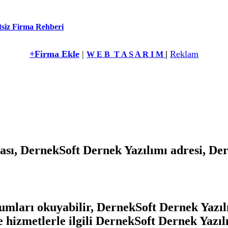
siz Firma Rehberi
+Firma Ekle
|
|
Reklam
W E B T A S A R I M
sı, DernekSoft Dernek Yazılımı adresi, Dern
mları okuyabilir, DernekSoft Dernek Yazılı
ve hizmetlerle ilgili DernekSoft Dernek Yazıl