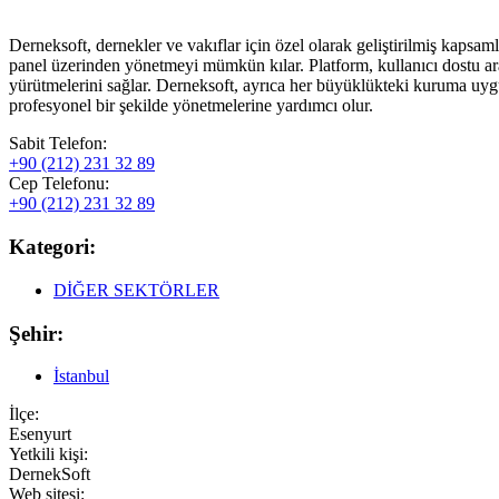
Derneksoft, dernekler ve vakıflar için özel olarak geliştirilmiş kapsam
panel üzerinden yönetmeyi mümkün kılar. Platform, kullanıcı dostu arayü
yürütmelerini sağlar. Derneksoft, ayrıca her büyüklükteki kuruma uygun 
profesyonel bir şekilde yönetmelerine yardımcı olur.
Sabit Telefon:
+90 (212) 231 32 89
Cep Telefonu:
+90 (212) 231 32 89
Kategori:
DİĞER SEKTÖRLER
Şehir:
İstanbul
İlçe:
Esenyurt
Yetkili kişi:
DernekSoft
Web sitesi: