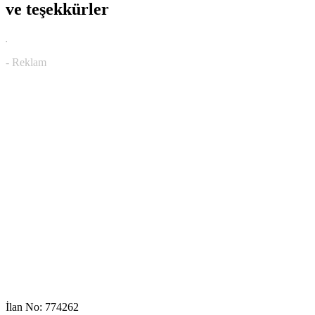
ve teşekkürler
.
- Reklam
İlan No: 774262