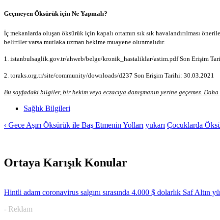
Geçmeyen Öksürük için Ne Yapmalı?
İç mekanlarda oluşan öksürük için kapalı ortamın sık sık havalandırılması öneril
belirtiler varsa mutlaka uzman hekime muayene olunmalıdır.
1. istanbulsaglik.gov.tr/ahweb/belge/kronik_hastaliklar/astim.pdf Son Erişim Tar
2. toraks.org.tr/site/community/downloads/d237 Son Erişim Tarihi: 30.03.2021
Bu sayfadaki bilgiler, bir hekim veya eczacıya danışmanın yerine geçemez. Daha f
Sağlık Bilgileri
‹ Gece Aşırı Öksürük ile Baş Etmenin Yolları
yukarı
Çocuklarda Öksür
Ortaya Karışık Konular
Hintli adam coronavirus salgını sırasında 4.000 $ dolarlık Saf Altın y
- Reklam