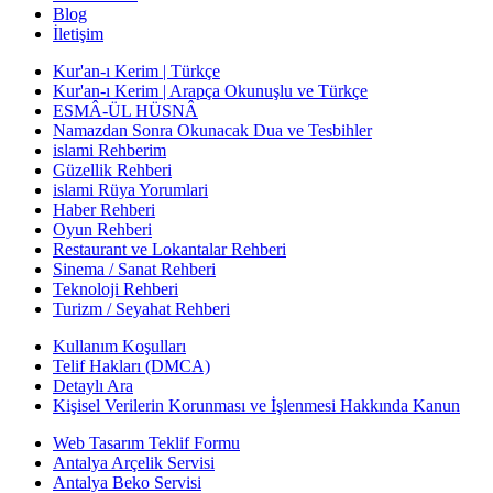
Blog
İletişim
Kur'an-ı Kerim | Türkçe
Kur'an-ı Kerim | Arapça Okunuşlu ve Türkçe
ESMÂ-ÜL HÜSNÂ
Namazdan Sonra Okunacak Dua ve Tesbihler
islami Rehberim
Güzellik Rehberi
islami Rüya Yorumlari
Haber Rehberi
Oyun Rehberi
Restaurant ve Lokantalar Rehberi
Sinema / Sanat Rehberi
Teknoloji Rehberi
Turizm / Seyahat Rehberi
Kullanım Koşulları
Telif Hakları (DMCA)
Detaylı Ara
Kişisel Verilerin Korunması ve İşlenmesi Hakkında Kanun
Web Tasarım Teklif Formu
Antalya Arçelik Servisi
Antalya Beko Servisi