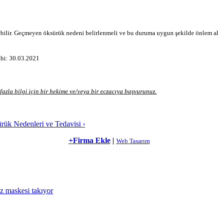
ebilir. Geçmeyen öksürük nedeni belirlenmeli ve bu duruma uygun şekilde önlem alın
ihi: 30.03.2021
azla bilgi için bir hekime ve/veya bir eczacıya başvurunuz.
ük Nedenleri ve Tedavisi ›
+Firma Ekle
|
Web Tasarım
üz maskesi takıyor