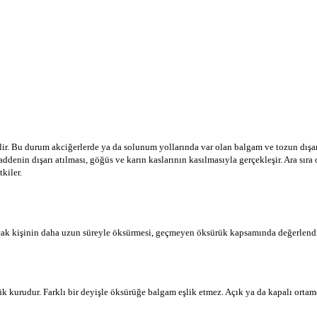
ilir. Bu durum akciğerlerde ya da solunum yollarında var olan balgam ve tozun dışa
addenin dışarı atılması, göğüs ve karın kaslarının kasılmasıyla gerçekleşir. Ara sı
kiler.
ncak kişinin daha uzun süreyle öksürmesi, geçmeyen öksürük kapsamında değerlendir
ük kurudur. Farklı bir deyişle öksürüğe balgam eşlik etmez. Açık ya da kapalı ortam