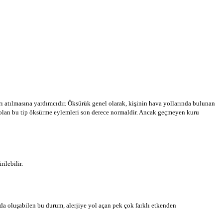
rı atılmasına yardımcıdır. Öksürük genel olarak, kişinin hava yollarında bulunan
ra olan bu tip öksürme eylemleri son derece normaldir. Ancak geçmeyen kuru
ilebilir.
da oluşabilen bu durum, alerjiye yol açan pek çok farklı etkenden