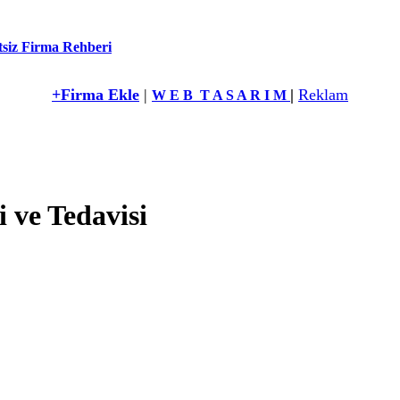
siz Firma Rehberi
+Firma Ekle
|
|
Reklam
W E B T A S A R I M
 ve Tedavisi