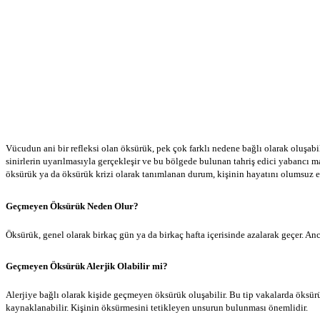
Vücudun ani bir refleksi olan öksürük, pek çok farklı nedene bağlı olarak oluşab
sinirlerin uyarılmasıyla gerçekleşir ve bu bölgede bulunan tahriş edici yabancı m
öksürük ya da öksürük krizi olarak tanımlanan durum, kişinin hayatını olumsuz et
Geçmeyen Öksürük Neden Olur?
Öksürük, genel olarak birkaç gün ya da birkaç hafta içerisinde azalarak geçer. A
Geçmeyen Öksürük Alerjik Olabilir mi?
Alerjiye bağlı olarak kişide geçmeyen öksürük oluşabilir. Bu tip vakalarda öksür
kaynaklanabilir. Kişinin öksürmesini tetikleyen unsurun bulunması önemlidir.