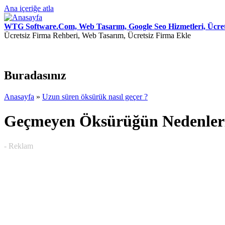
Ana içeriğe atla
WTG Software.Com, Web Tasarım, Google Seo Hizmetleri, Ücret
Ücretsiz Firma Rehberi, Web Tasarım, Ücretsiz Firma Ekle
Buradasınız
Anasayfa
»
Uzun süren öksürük nasıl geçer ?
Geçmeyen Öksürüğün Nedenleri
- Reklam