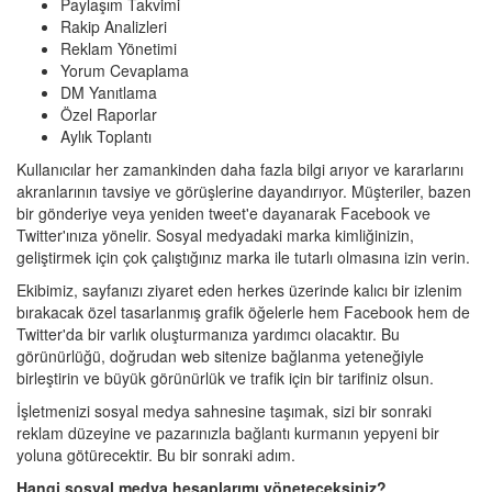
Paylaşım Takvimi
Rakip Analizleri
Reklam Yönetimi
Yorum Cevaplama
DM Yanıtlama
Özel Raporlar
Aylık Toplantı
Kullanıcılar her zamankinden daha fazla bilgi arıyor ve kararlarını
akranlarının tavsiye ve görüşlerine dayandırıyor. Müşteriler, bazen
bir gönderiye veya yeniden tweet'e dayanarak Facebook ve
Twitter'ınıza yönelir. Sosyal medyadaki marka kimliğinizin,
geliştirmek için çok çalıştığınız marka ile tutarlı olmasına izin verin.
Ekibimiz, sayfanızı ziyaret eden herkes üzerinde kalıcı bir izlenim
bırakacak özel tasarlanmış grafik öğelerle hem Facebook hem de
Twitter'da bir varlık oluşturmanıza yardımcı olacaktır. Bu
görünürlüğü, doğrudan web sitenize bağlanma yeteneğiyle
birleştirin ve büyük görünürlük ve trafik için bir tarifiniz olsun.
İşletmenizi sosyal medya sahnesine taşımak, sizi bir sonraki
reklam düzeyine ve pazarınızla bağlantı kurmanın yepyeni bir
yoluna götürecektir. Bu bir sonraki adım.
Hangi sosyal medya hesaplarımı yöneteceksiniz?