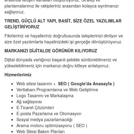
planlamalarımız ile rakipleriniz arasından kolayca sıyrılmanızı
sağlıyoruz.
TREND, GÜÇLÜ ALT YAPI, BASİT, SİZE ÖZEL YAZILIMLAR
GELİŞTİRİYORUZ
Fikirleriniz ve hayalleriniz doğrultusunda taleplerinizi dinliyor ve
size özel yazılımlarla hayalinizdeki işi gerçeğe dönüştürüyoruz.
MARKANIZI DİJİTALDE GÖRÜNÜR KILIYORUZ
Dijital dünyada varlığınızı başarılı şekilde sürdürebilmeniz ve
yükselebilmeniz için markanızı doğru kitleye anlatıyoruz.
Hizmetlerimiz
Web sitesi tasarımı +
SEO ( Google'da Anasayfa )
Veritabanı Programlama ve Web Geliştirme
Logo Tasarımı ve Markalaşma
Ağ sağlayıcısı
E-Ticaret Çözümleri
E-posta Pazarlama ve Otomasyon
Sosyal medya pazarlamacılığı
Arama motoru optimizasyonu ( SEO )
Web Sitesi Bakım Planları