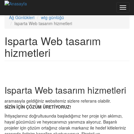
Ana içeriğe atla
Toggl
Bize Yazın
navig
Ağ Günlükleri
wtg günlüğü
Isparta Web tasarım hizmetleri
Isparta Web tasarım
hizmetleri
Isparta Web tasarım hizmetleri
aramasıyla geldiğiniz websitemiz sizlere referans olabilir.
SİZİN İÇİN ÇÖZÜM ÜRETİYORUZ!
İhtiyaçlarınız doğrultusunda başladığımız her proje için aklımızı,
hayal gücümüzü ve heyecanımızı yanımıza alıyoruz. Başarılı
projeler için çözüm ortağınız olarak markanız ile hedef kitleleriniz
arasında iletişim kanalları oluşturuyoruz. Strateji ve