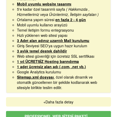
Mobil uyumlu website tasarımı
5'e kadar özel tasarımlı sayfa
( Hakkımızda ,
Hizmetlerimiz veya Ürünlerimiz, İletişim sayfaları )
Ortalama yapım süresi
en fazla 2 - 4 gün
Mobil uyumlu kullanıcı arayüzü
Temel iletişim formu entegrasyonu
Hızlı yüklenen web sitesi yapısı
3 Adet alan adınız uzantılı Mail kurulumu
Giriş Seviyesi SEO'ya uygun hazır kurulum
3 aylık temel destek dahildir
Web sitesi güvenliği için ücretsiz SSL sertifikası
1 yıl ÜCRETSİZ Hosting barındırma
1 adet ücretsiz alan adı (.com, .net vb.)
Google Analytics kurulumu
Sitemap.xml dosyası
, özel olarak dinamik ve
otomatik güncellenen bir şekilde kodlanarak web
sitesiyle birlikte teslim edilir.
+Daha fazla detay
PROFESYONEL WEB SITESI PAKETI