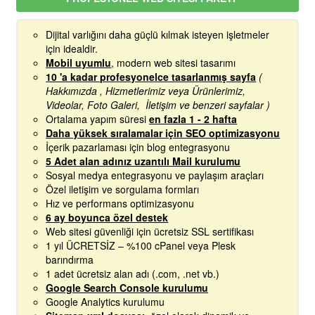
Dijital varlığını daha güçlü kılmak isteyen işletmeler
için idealdir.
Mobil uyumlu
, modern web sitesi tasarımı
10 'a kadar profesyonelce tasarlanmış sayfa
(
Hakkımızda , Hizmetlerimiz veya Ürünlerimiz,
Videolar, Foto Galeri, İletişim ve benzeri sayfalar )
Ortalama yapım süresi
en fazla 1 - 2 hafta
Daha yüksek sıralamalar için SEO optimizasyonu
İçerik pazarlaması için blog entegrasyonu
5 Adet alan adınız uzantılı Mail kurulumu
Sosyal medya entegrasyonu ve paylaşım araçları
Özel iletişim ve sorgulama formları
Hız ve performans optimizasyonu
6 ay boyunca özel destek
Web sitesi güvenliği için ücretsiz SSL sertifikası
1 yıl ÜCRETSİZ – %100 cPanel veya Plesk
barındırma
1 adet ücretsiz alan adı (.com, .net vb.)
Google Search Console kurulumu
Google Analytics kurulumu