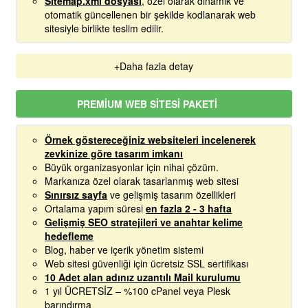
Sitemap.xml dosyası
, özel olarak dinamik ve
otomatik güncellenen bir şekilde kodlanarak web
sitesiyle birlikte teslim edilir.
+Daha fazla detay
PREMIUM WEB SITESI PAKETI
Örnek göstereceğiniz websiteleri incelenerek
zevkinize göre tasarım imkanı
Büyük organizasyonlar için nihai çözüm.
Markanıza özel olarak tasarlanmış web sitesi
Sınırsız sayfa
ve gelişmiş tasarım özellikleri
Ortalama yapım süresi
en fazla 2 - 3 hafta
Gelişmiş SEO stratejileri ve anahtar kelime
hedefleme
Blog, haber ve içerik yönetim sistemi
Web sitesi güvenliği için ücretsiz SSL sertifikası
10 Adet alan adınız uzantılı Mail kurulumu
1 yıl ÜCRETSİZ – %100 cPanel veya Plesk
barındırma