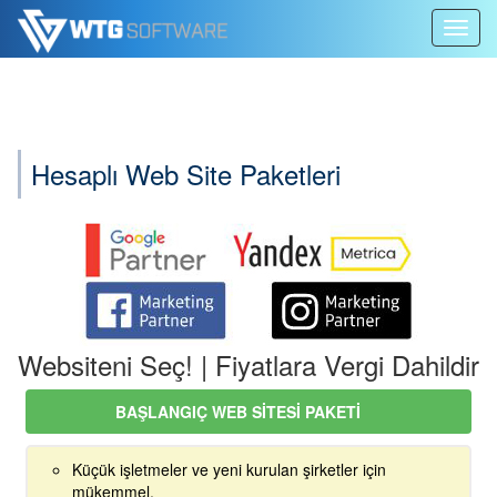
Ana
Bize Yazın
Toggl
içeriğe
navig
atla
Hesaplı Web Site Paketleri
Websiteni Seç! | Fiyatlara Vergi Dahildir
BAŞLANGIÇ ​​WEB SITESI PAKETI
Küçük işletmeler ve yeni kurulan şirketler için
mükemmel.