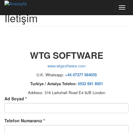
Ana içeriğe atla
Toggl
Bize Yazın
İletişim
navig
WTG SOFTWARE
www.wtgsoftware.com
U.K. Whatsapp:
+44 07377 564035
Turkiye / Antalya Telefon:
0532 691 8501
Address: 316 Larkshall Road E4 9JB London
Ad Soyad
*
Telefon Numaranız
*