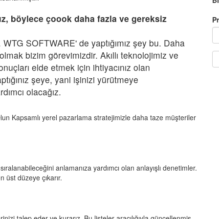
B
ruz, böylece çoook daha fazla ve gereksiz
Pr
ama. WTG SOFTWARE' de yaptığımız şey bu. Daha
lmak bizim görevimizdir. Akıllı teknolojimiz ve
onuçları elde etmek için ihtiyacınız olan
aptığınız şeye, yani işinizi yürütmeye
rdımcı olacağız.
lun Kapsamlı yerel pazarlama stratejimizle daha taze müşteriler
n sıralanabileceğini anlamanıza yardımcı olan anlayışlı denetimler.
n üst düzeye çıkarır.
erinizi talep eder ve kurarız. Bu listeler aracılığıyla güncellenmiş