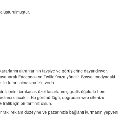
 oluşturulmuştur.
kararlarını akranlarının tavsiye ve görüşlerine dayandırıyor.
dayanarak Facebook ve Twitter'ınıza yönelir. Sosyal medyadaki
 ile tutarlı olmasına izin verin.
bir izlenim bırakacak özel tasarlanmış grafik öğelerle hem
ardımcı olacaktır. Bu görünürlüğü, doğrudan web sitenize
afik için bir tarifiniz olsun.
onraki reklam düzeyine ve pazarınızla bağlantı kurmanın yepyeni