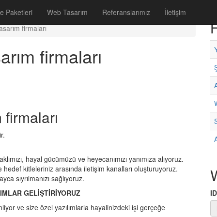
e Paketleri
Web Tasarım
Referanslarımız
İletişim
H
asarım firmaları
arım firmaları
 firmaları
r.
n aklımızı, hayal gücümüzü ve heyecanımızı yanımıza alıyoruz.
 hedef kitleleriniz arasında iletişim kanalları oluşturuyoruz.
layca sıyrılmanızı sağlıyoruz.
ILIMLAR GELİŞTİRİYORUZ
I
inliyor ve size özel yazılımlarla hayalinizdeki işi gerçeğe