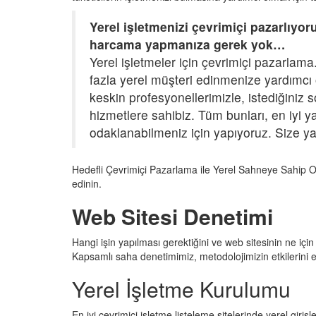
Yerel işletmenizi çevrimiçi pazarlıyo
harcama yapmanıza gerek yok…
Yerel işletmeler için çevrimiçi pazarl
fazla yerel müşteri edinmenize yardımcı o
keskin profesyonellerimizle, istediğiniz s
hizmetlere sahibiz. Tüm bunları, en iyi y
odaklanabilmeniz için yapıyoruz. Size ya
Hedefli Çevrimiçi Pazarlama ile Yerel Sahneye Sahip O
edinin.
Web Sitesi Denetimi
Hangi işin yapılması gerektiğini ve web sitesinin ne içi
Kapsamlı saha denetimimiz, metodolojimizin etkilerini e
Yerel İşletme Kurulumu
En iyi çevrimiçi işletme listeleme sitelerinde yerel girişl