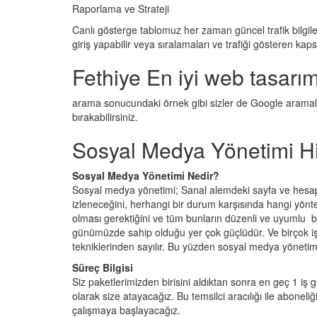
Raporlama ve Strateji
Canlı gösterge tablomuz her zaman güncel trafik bilgil
giriş yapabilir veya sıralamaları ve trafiği gösteren kaps
Fethiye En iyi web tasarım
arama sonucundaki örnek gibi sizler de Google aramalar
bırakabilirsiniz.
Sosyal Medya Yönetimi H
Sosyal Medya Yönetimi Nedir?
Sosyal medya yönetimi; Sanal alemdeki sayfa ve hesaplar
izleneceğini, herhangi bir durum karşısında hangi yönt
olması gerektiğini ve tüm bunların düzenli ve uyumlu b
günümüzde sahip olduğu yer çok güçlüdür. Ve birçok i
tekniklerinden sayılır. Bu yüzden sosyal medya yönet
Süreç Bilgisi
Siz paketlerimizden birisini aldıktan sonra en geç 1 iş g
olarak size atayacağız. Bu temsilci aracılığı ile aboneliğ
çalışmaya başlayacağız.