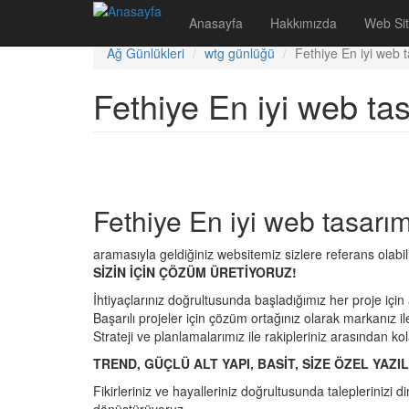
Ana içeriğe atla
Anasayfa
Hakkımızda
Web Sit
Bize Yazın
Ağ Günlükleri
wtg günlüğü
Fethiye En iyi web t
Fethiye En iyi web tas
Fethiye En iyi web tasarım
aramasıyla geldiğiniz websitemiz sizlere referans olabili
SİZİN İÇİN ÇÖZÜM ÜRETİYORUZ!
İhtiyaçlarınız doğrultusunda başladığımız her proje içi
Başarılı projeler için çözüm ortağınız olarak markanız ile
Strateji ve planlamalarımız ile rakipleriniz arasından ko
TREND, GÜÇLÜ ALT YAPI, BASİT, SİZE ÖZEL YAZ
Fikirleriniz ve hayalleriniz doğrultusunda taleplerinizi d