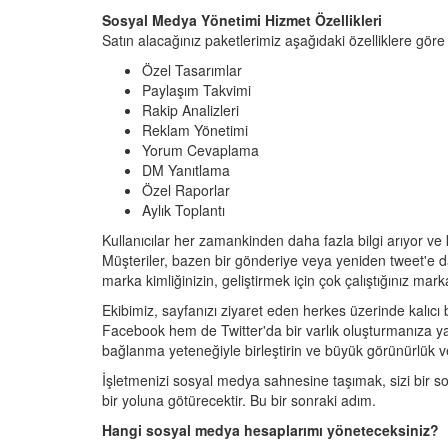
Sosyal Medya Yönetimi Hizmet Özellikleri
Satın alacağınız paketlerimiz aşağıdaki özelliklere göre
Özel Tasarımlar
Paylaşım Takvimi
Rakip Analizleri
Reklam Yönetimi
Yorum Cevaplama
DM Yanıtlama
Özel Raporlar
Aylık Toplantı
Kullanıcılar her zamankinden daha fazla bilgi arıyor ve 
Müşteriler, bazen bir gönderiye veya yeniden tweet'e 
marka kimliğinizin, geliştirmek için çok çalıştığınız marka
Ekibimiz, sayfanızı ziyaret eden herkes üzerinde kalıcı 
Facebook hem de Twitter'da bir varlık oluşturmanıza y
bağlanma yeteneğiyle birleştirin ve büyük görünürlük ve tr
İşletmenizi sosyal medya sahnesine taşımak, sizi bir s
bir yoluna götürecektir. Bu bir sonraki adım.
Hangi sosyal medya hesaplarımı yöneteceksiniz?