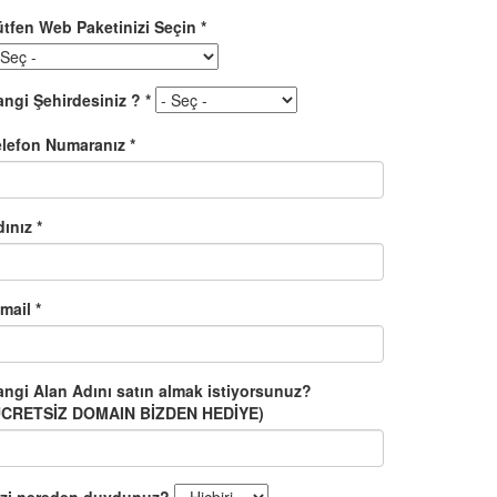
ütfen Web Paketinizi Seçin
*
angi Şehirdesiniz ?
*
elefon Numaranız
*
dınız
*
-mail
*
angi Alan Adını satın almak istiyorsunuz?
ÜCRETSİZ DOMAIN BİZDEN HEDİYE)