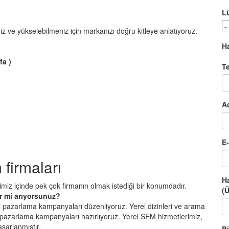
L
niz ve yükselebilmeniz için markanızı doğru kitleye anlatıyoruz.
H
fa )
T
A
E
 firmaları
H
iz içinde pek çok firmanın olmak istediği bir konumdadır.
(
er mi arıyorsunuz?
erel pazarlama kampanyaları düzenliyoruz. Yerel dizinleri ve arama
k pazarlama kampanyaları hazırlıyoruz. Yerel SEM hizmetlerimiz,
asarlanmıştır.