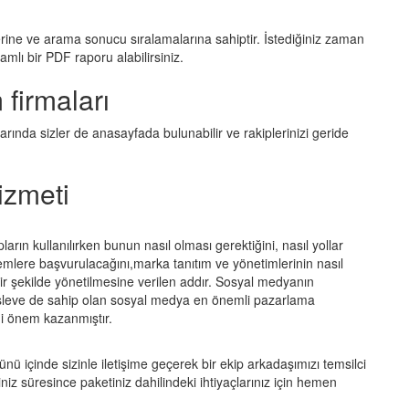
erine ve arama sonucu sıralamalarına sahiptir. İstediğiniz zaman
amlı bir PDF raporu alabilirsiniz.
 firmaları
ında sizler de anasayfada bulunabilir ve rakiplerinizi geride
izmeti
ın kullanılırken bunun nasıl olması gerektiğini, nasıl yollar
emlere başvurulacağını,marka tanıtım ve yönetimlerinin nasıl
ir şekilde yönetilmesine verilen addır. Sosyal medyanın
şleve de sahip olan sosyal medya en önemli pazarlama
imi önem kazanmıştır.
ünü içinde sizinle iletişime geçerek bir ekip arkadaşımızı temsilci
iniz süresince paketiniz dahilindeki ihtiyaçlarınız için hemen