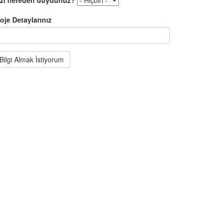
izi nereden duydunuz?
oje Detaylarınız
Bilgi Almak İstiyorum