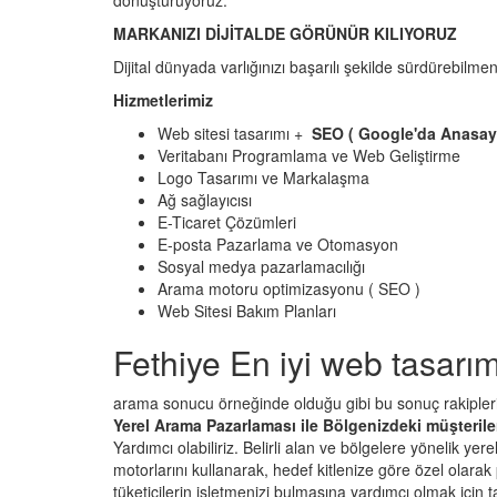
dönüştürüyoruz.
MARKANIZI DİJİTALDE GÖRÜNÜR KILIYORUZ
Dijital dünyada varlığınızı başarılı şekilde sürdürebilme
Hizmetlerimiz
Web sitesi tasarımı +
SEO ( Google'da Anasay
Veritabanı Programlama ve Web Geliştirme
Logo Tasarımı ve Markalaşma
Ağ sağlayıcısı
E-Ticaret Çözümleri
E-posta Pazarlama ve Otomasyon
Sosyal medya pazarlamacılığı
Arama motoru optimizasyonu ( SEO )
Web Sitesi Bakım Planları
Fethiye En iyi web tasarım
arama sonucu örneğinde olduğu gibi bu sonuç rakiplerim
Yerel Arama Pazarlaması ile Bölgenizdeki müşteril
Yardımcı olabiliriz. Belirli alan ve bölgelere yönelik y
motorlarını kullanarak, hedef kitlenize göre özel olara
tüketicilerin işletmenizi bulmasına yardımcı olmak için t