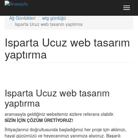
Ana içeriğe atla
Toggl
Bize Yazın
navig
Ağ Günlükleri
wtg günlüğü
Isparta Ucuz web tasarım yaptırma
Isparta Ucuz web tasarım
yaptırma
Isparta Ucuz web tasarım
yaptırma
aramasıyla geldiğiniz websitemiz sizlere referans olabilir.
SİZİN İÇİN ÇÖZÜM ÜRETİYORUZ!
İhtiyaçlarınız doğrultusunda başladığımız her proje için aklımızı,
hayal gücümüzü ve heyecanımızı yanımıza alıyoruz. Başarılı