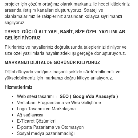
projeler için çözüm ortağınız olarak markanız ile hedef kitleleriniz
arasında iletişim kanalları oluşturuyoruz. Strateji ve
planlamalarımız ile rakipleriniz arasından kolayca sıyrılmanızı
sağlıyoruz.
TREND, GÜÇLÜ ALT YAPI, BASİT, SİZE ÖZEL YAZILIMLAR
GELİŞTİRİYORUZ
Fikirleriniz ve hayalleriniz doğrultusunda taleplerinizi dinliyor ve
size özel yazılımlarla hayalinizdeki işi gerçeğe dönüştürüyoruz.
MARKANIZI DİJİTALDE GÖRÜNÜR KILIYORUZ
Dijital dünyada varlığınızı başarılı şekilde sürdürebilmeniz ve
yükselebilmeniz için markanızı doğru kitleye anlatıyoruz.
Hizmetlerimiz
Web sitesi tasarımı +
SEO ( Google'da Anasayfa )
Veritabanı Programlama ve Web Geliştirme
Logo Tasarımı ve Markalaşma
Ağ sağlayıcısı
E-Ticaret Çözümleri
E-posta Pazarlama ve Otomasyon
Sosyal medya pazarlamacılığı