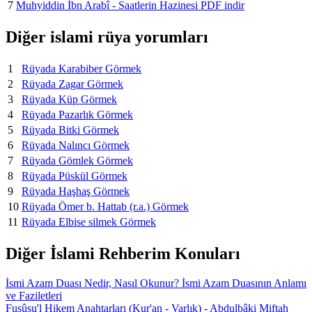
7
Muhyiddin İbn Arabî - Saatlerin Hazinesi PDF indir
Diğer islami rüya yorumları
1
Rüyada Karabiber Görmek
2
Rüyada Zagar Görmek
3
Rüyada Küp Görmek
4
Rüyada Pazarlık Görmek
5
Rüyada Bitki Görmek
6
Rüyada Nalıncı Görmek
7
Rüyada Gömlek Görmek
8
Rüyada Püskül Görmek
9
Rüyada Haşhaş Görmek
10
Rüyada Ömer b. Hattab (r.a.) Görmek
11
Rüyada Elbise silmek Görmek
Diğer İslami Rehberim Konuları
İsmi Azam Duası Nedir, Nasıl Okunur? İsmi Azam Duasının Anlamı
ve Faziletleri
Fusûsu'l Hikem Anahtarları (Kur'an - Varlık) - Abdulbâki Miftah