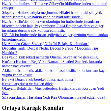
Hz. Ali bu hutbesini Talha ve Zübeyr'in öldürülmesinden sonra irad
etmiştir.
Şıkşıkiye Hutbesi adıyla meşhurdur. Hilafet hakkındaki şikâyeti,
neden sabrettiği ve halkın kendine biati hususunda...
Hz. Ali Sıffin'den dönerken okuduğu bu hutbesinde insanların
bi'setten önceki hali, Peygamberin, Ehl-i Beytin vasıfları ve diğer
insanların durumu söz konusu edilmiştir.
HZ. Ali bu hutbesinde insan, gökyüzü ve yeryüzünün yaratılı­şından
bahsetmektedir.
Hz.Ali 'den Güzel Sözler ( Nehc'ül Belağa Kitabından )
Deccalin Tarifi, Deccal Nedir, Deccal Nerede ? Deccalin Tipi
Nasıldır ?
Beş vakit (kırk rekat) namazın Önemi, Sevapları ve gerekliliği
Kur'an-ı Kerim'de Beş Vakit Namazın Saatleri Sureleri, kuranda
namaz kaç vakittir
Akika kurbanı nedir, akika kurbanı nasıl kesilir, akika kurbanı kaç
yaşına kadar kesilir
Bereket Duası, rızık bereket duası, rızık duası
Kenzül arş duası ve fazileti dilek
Okuyanı Belalardan Musibetlerden, Hastalıklardan Koruyan Yedi
âyet
Şifa için dualar, Hastalara Yedi Kez Okunması rivâyet edilen dua !
Ortaya Karışık Konular