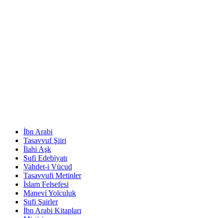
İbn Arabi
Tasavvuf Şiiri
İlahi Aşk
Sufi Edebiyatı
Vahdet-i Vücud
Tasavvufi Metinler
İslam Felsefesi
Manevi Yolculuk
Sufi Şairler
İbn Arabi Kitapları