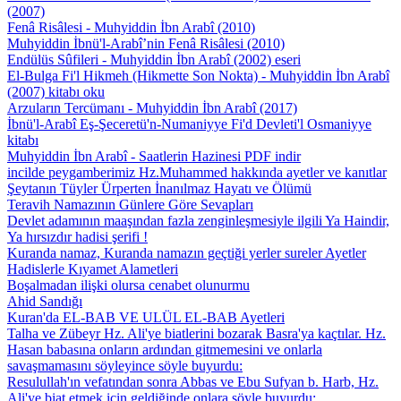
(2007)
Fenâ Risâlesi - Muhyiddin İbn Arabî (2010)
Muhyiddin İbnü'l-Arabî’nin Fenâ Risâlesi (2010)
Endülüs Sûfileri - Muhyiddin İbn Arabî (2002) eseri
El-Bulga Fi'l Hikmeh (Hikmette Son Nokta) - Muhyiddin İbn Arabî
(2007) kitabı oku
Arzuların Tercümanı - Muhyiddin İbn Arabî (2017)
İbnü'l-Arabî Eş-Şeceretü'n-Numaniyye Fi'd Devleti'l Osmaniyye
kitabı
Muhyiddin İbn Arabî - Saatlerin Hazinesi PDF indir
incilde peygamberimiz Hz.Muhammed hakkında ayetler ve kanıtlar
Şeytanın Tüyler Ürperten İnanılmaz Hayatı ve Ölümü
Teravih Namazının Günlere Göre Sevapları
Devlet adamının maaşından fazla zenginleşmesiyle ilgili Ya Haindir,
Ya hırsızdır hadisi şerifi !
Kuranda namaz, Kuranda namazın geçtiği yerler sureler Ayetler
Hadislerle Kıyamet Alametleri
Boşalmadan ilişki olursa cenabet olunurmu
Ahid Sandığı
Kuran'da EL-BAB VE ULÜL EL-BAB Ayetleri
Talha ve Zübeyr Hz. Ali'ye biatlerini bozarak Basra'ya kaç­tılar. Hz.
Hasan babasına onların ardından gitmemesini ve onlarla
savaşmamasını söyleyince söyle buyurdu:
Resulullah'ın vefatından sonra Abbas ve Ebu Sufyan b. Harb, Hz.
Ali'ye biat etmek için geldiğinde onlara şöyle buyurdu: