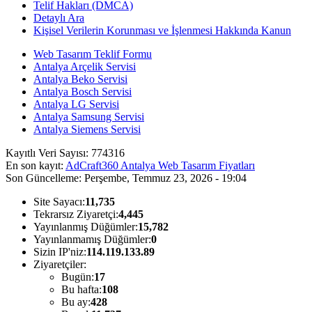
Telif Hakları (DMCA)
Detaylı Ara
Kişisel Verilerin Korunması ve İşlenmesi Hakkında Kanun
Web Tasarım Teklif Formu
Antalya Arçelik Servisi
Antalya Beko Servisi
Antalya Bosch Servisi
Antalya LG Servisi
Antalya Samsung Servisi
Antalya Siemens Servisi
Kayıtlı Veri Sayısı:
774316
En son kayıt:
AdCraft360 Antalya Web Tasarım Fiyatları
Son Güncelleme:
Perşembe, Temmuz 23, 2026 - 19:04
Site Sayacı:
11,735
Tekrarsız Ziyaretçi:
4,445
Yayınlanmış Düğümler:
15,782
Yayınlanmamış Düğümler:
0
Sizin IP'niz:
114.119.133.89
Ziyaretçiler:
Bugün:
17
Bu hafta:
108
Bu ay:
428