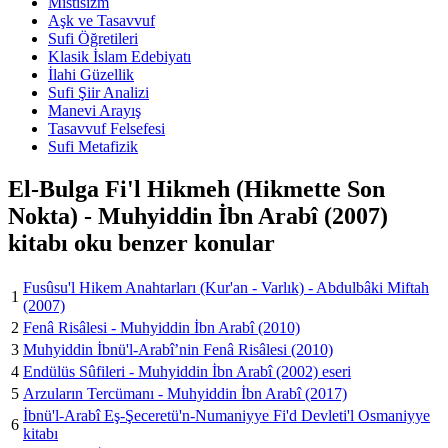
Mistisizm
Aşk ve Tasavvuf
Sufi Öğretileri
Klasik İslam Edebiyatı
İlahi Güzellik
Sufi Şiir Analizi
Manevi Arayış
Tasavvuf Felsefesi
Sufi Metafizik
El-Bulga Fi'l Hikmeh (Hikmette Son
Nokta) - Muhyiddin İbn Arabî (2007)
kitabı oku benzer konular
Fusûsu'l Hikem Anahtarları (Kur'an - Varlık) - Abdulbâki Miftah
1
(2007)
2
Fenâ Risâlesi - Muhyiddin İbn Arabî (2010)
3
Muhyiddin İbnü'l-Arabî’nin Fenâ Risâlesi (2010)
4
Endülüs Sûfileri - Muhyiddin İbn Arabî (2002) eseri
5
Arzuların Tercümanı - Muhyiddin İbn Arabî (2017)
İbnü'l-Arabî Eş-Şeceretü'n-Numaniyye Fi'd Devleti'l Osmaniyye
6
kitabı