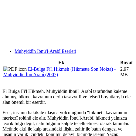
Muhyiddîn İbnü'l-Arabî Eserleri
Ek
Boyut
El-Bulga Fi'l Hikmeh (Hikmette Son Nokta) -
2.97
Muhyiddin İbn Arabî (2007)
MB
El-Bulga Fi'l Hikmeh, Muhyiddin İbnü'l-Arabî tarafından kaleme
alınmış, hikmet kavramını derin tasavvufi ve felsefi boyutlarıyla ele
alan önemli bir eserdir.
Eser, insanın hakikate ulaşma yolculuğunda “hikmet” kavramının
merkezî rolünü ele alır. Muhyiddin İbnü'l-Arabî, hikmeti yalnızca
teorik bilgi değil, ilahi bilginin kalpte tecelli etmesi olarak tanımlar.
Metinde akıl ile kalp arasındaki ilişki, zahir ile batın dengesi ve
insanın varlık içindeki konumu detaylı biçimde işlenir. Yazar,