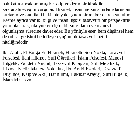
hakikatin ancak arınmış bir kalp ve derin bir idrak ile
kavranabileceğini vurgular. Hikmet, insanı nefsin sınırlamalarından
kurtaran ve onu ilahi hakikate yaklaştıran bir rehber olarak sunulur.
Eserde ayrıca varlık, bilgi ve insan ilişkisi tasavvufi bir perspektifle
yorumlanarak, okuyucuyu içsel bir sorgulama ve manevi
olgunlaşma sürecine davet eder. Bu yönüyle eser, hem düşünsel hem
de ruhsal gelişimi hedefleyen yoğun bir tasavvuf metni
niteliğindedir.
İbn Arabi, El Bulga Fil Hikmeh, Hikmette Son Nokta, Tasavvuf
Felsefesi, İlahi Hikmet, Sufi Öğretileri, İslam Felsefesi, Manevi
Bilgelik, Vahdet-i Vücud, Tasavvuf Kitapları, Sufi Metafizik,
Hikmet Nedir, Manevi Yolculuk, İbn Arabi Eserleri, Tasavvufi
Düşünce, Kalp ve Akıl, Batın İlmi, Hakikat Arayışı, Sufi Bilgelik,
İslam Mistisizmi