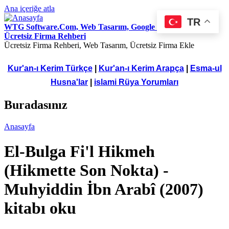
Ana içeriğe atla
TR
WTG Software.Com, Web Tasarım, Google Seo Hizmetleri,
Ücretsiz Firma Rehberi
Ücretsiz Firma Rehberi, Web Tasarım, Ücretsiz Firma Ekle
Kur'an-ı Kerim Türkçe
|
Kur'an-ı Kerim Arapça
|
Esma-ul
Husna'lar
|
islami Rüya Yorumları
Buradasınız
Anasayfa
El-Bulga Fi'l Hikmeh
(Hikmette Son Nokta) -
Muhyiddin İbn Arabî (2007)
kitabı oku