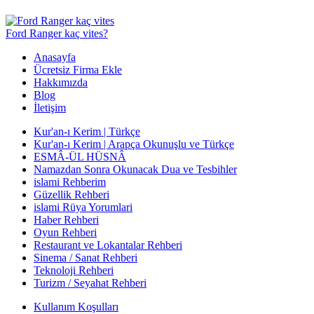
Ford Ranger kaç vites?
Anasayfa
Ücretsiz Firma Ekle
Hakkımızda
Blog
İletişim
Kur'an-ı Kerim | Türkçe
Kur'an-ı Kerim | Arapça Okunuşlu ve Türkçe
ESMÂ-ÜL HÜSNÂ
Namazdan Sonra Okunacak Dua ve Tesbihler
islami Rehberim
Güzellik Rehberi
islami Rüya Yorumlari
Haber Rehberi
Oyun Rehberi
Restaurant ve Lokantalar Rehberi
Sinema / Sanat Rehberi
Teknoloji Rehberi
Turizm / Seyahat Rehberi
Kullanım Koşulları