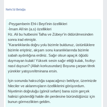
Nehc'ül Belağa
-Peygamberin Ehl-i Beyt’inin özellikleri
-İmam Ali'nin (a.s) özellikleri
Hz. Ali bu hutbesini Talha ve Zübeyr'in öldürülmesinden
sonra irad etmiştir.
"Karanlıklarda doğru yolu bizimle buldunuz, üstün­lüklere
bizimle eriştiniz, akşam sonu karanlıklarında bi­zimle
sabah aydınlığına erdiniz. Sağır olsun apaçık öğüdü
duymayan kulak! Yüksek sesin sağır ettiği kulak, fısıltıyı
nasıl duysun? (Allah korkusundan) Boyuna çarpan titrek
yürekler yatışsın/itminana ersin.
İşin sonunda haksızlığa sapacağınızı bekliyor, üzeri­nizde
hileciler ve aklanmışların özelliklerini görüyordum.
Niyetimin doğruluğu (gönül sefam) bana sizin gerçek
halinizi gösterdiği halde din perdesine büründüğünüz için
bunun görmezlikten geldim.