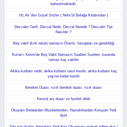
bahsetmektedir.
Hz.Ali 'den Güzel Sözler ( Nehc'ül Belağa Kitabından )
Deccalin Tarifi, Deccal Nedir, Deccal Nerede ? Deccalin Tipi
Nasıldır ?
Beş vakit (kırk rekat) namazın Önemi, Sevapları ve gerekliliği
Kur'an-ı Kerim'de Beş Vakit Namazın Saatleri Sureleri, kuranda
namaz kaç vakittir
Akika kurbanı nedir, akika kurbanı nasıl kesilir, akika kurbanı kaç
yaşına kadar kesilir
Bereket Duası, rızık bereket duası, rızık duası
Kenzül arş duası ve fazileti dilek
Okuyanı Belalardan Musibetlerden, Hastalıklardan Koruyan Yedi
âyet
Şifa için dualar, Hastalara Yedi Kez Okunması rivâyet edilen dua !