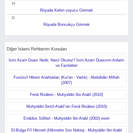
10
Rüyada Kefen soyucu Görmek
11
Rüyada Boncukçu Görmek
Diğer İslami Rehberim Konuları
İsmi Azam Duası Nedir, Nasıl Okunur? İsmi Azam Duasının Anlamı
ve Faziletleri
Fusûsu'l Hikem Anahtarları (Kur'an - Varlık) - Abdulbâki Miftah
(2007)
Fenâ Risâlesi - Muhyiddin İbn Arabî (2010)
Muhyiddin İbnü'l-Arabî’nin Fenâ Risâlesi (2010)
Endülüs Sûfileri - Muhyiddin İbn Arabî (2002) eseri
El-Bulga Fi'l Hikmeh (Hikmette Son Nokta) - Muhyiddin İbn Arabî