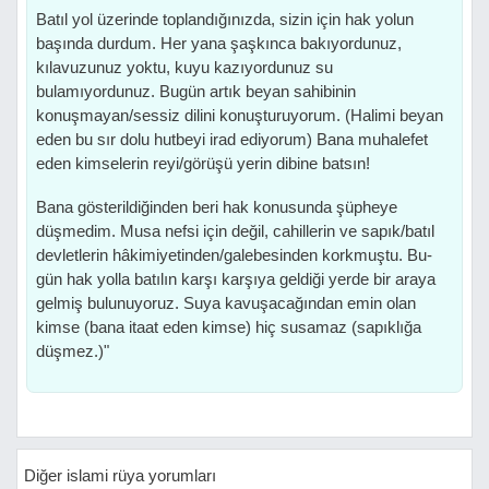
Batıl yol üzerinde toplandığınızda, sizin için hak yolun
başında durdum. Her yana şaşkınca bakıyordunuz,
kılavu­zunuz yoktu, kuyu kazıyordunuz su
bulamıyordunuz. Bu­gün artık beyan sahibinin
konuşmayan/sessiz dilini konuş­turuyorum. (Halimi beyan
eden bu sır dolu hutbeyi irad ediyorum) Bana muhalefet
eden kimselerin reyi/görüşü yerin dibine batsın!
Bana gösterildiğinden beri hak konusunda şüpheye
düşmedim. Musa nefsi için değil, cahillerin ve sapık/batıl
devletlerin hâkimiyetinden/galebesinden korkmuştu. Bu­
gün hak yolla batılın karşı karşıya geldiği yerde bir araya
gelmiş bulunuyoruz. Suya kavuşacağından emin olan
kimse (bana itaat eden kimse) hiç susamaz (sapıklığa
düş­mez.)"
Diğer islami rüya yorumları