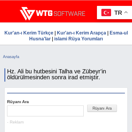
Ana
WTG Software.Com, Web Tasarım, Google S
Ücretsiz Firma Rehberi, Web Tasarım, Ücretsiz Firma Ekle
içeriğe
Hizmetleri, Ücretsiz Firma Rehberi
TR
atla
Kur'an-ı Kerim Türkçe
|
Kur'an-ı Kerim Arapça
|
Esma-ul
Husna'lar
|
islami Rüya Yorumları
Anasayfa
Buradasınız
Hz. Ali bu hutbesini Talha ve Zübeyr'in
öldürülmesinden sonra irad etmiştir.
Rüyanı Ara
- Reklam