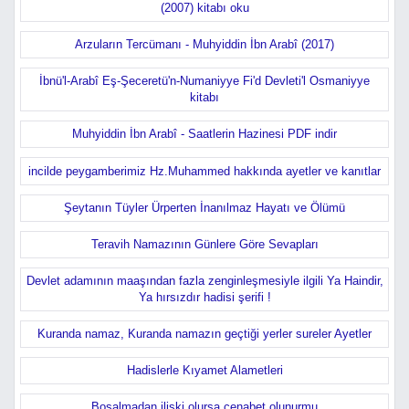
(2007) kitabı oku
Arzuların Tercümanı - Muhyiddin İbn Arabî (2017)
İbnü'l-Arabî Eş-Şeceretü'n-Numaniyye Fi'd Devleti'l Osmaniyye
kitabı
Muhyiddin İbn Arabî - Saatlerin Hazinesi PDF indir
incilde peygamberimiz Hz.Muhammed hakkında ayetler ve kanıtlar
Şeytanın Tüyler Ürperten İnanılmaz Hayatı ve Ölümü
Teravih Namazının Günlere Göre Sevapları
Devlet adamının maaşından fazla zenginleşmesiyle ilgili Ya Haindir,
Ya hırsızdır hadisi şerifi !
Kuranda namaz, Kuranda namazın geçtiği yerler sureler Ayetler
Hadislerle Kıyamet Alametleri
Boşalmadan ilişki olursa cenabet olunurmu