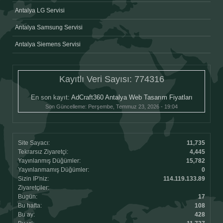
Antalya LG Servisi
Antalya Samsung Servisi
Antalya Siemens Servisi
Kayıtlı Veri Sayısı:
774316
En son kayıt:
AdCraft360 Antalya Web Tasarım Fiyatları
Son Güncelleme:
Perşembe, Temmuz 23, 2026 - 19:04
Site Sayacı:
11,735
Tekrarsız Ziyaretçi:
4,445
Yayınlanmış Düğümler:
15,782
Yayınlanmamış Düğümler:
0
Sizin IP'niz:
114.119.133.89
Ziyaretçiler:
Bugün:
17
Bu hafta:
108
Bu ay:
428