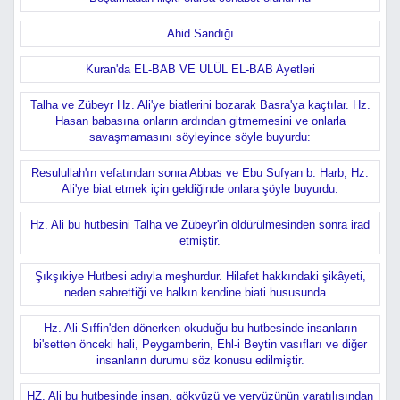
Ahid Sandığı
Kuran'da EL-BAB VE ULÜL EL-BAB Ayetleri
Talha ve Zübeyr Hz. Ali'ye biatlerini bozarak Basra'ya kaç­tılar. Hz.
Hasan babasına onların ardından gitmemesini ve onlarla
savaşmamasını söyleyince söyle buyurdu:
Resulullah'ın vefatından sonra Abbas ve Ebu Sufyan b. Harb, Hz.
Ali'ye biat etmek için geldiğinde onlara şöyle buyurdu:
Hz. Ali bu hutbesini Talha ve Zübeyr'in öldürülmesinden sonra irad
etmiştir.
Şıkşıkiye Hutbesi adıyla meşhurdur. Hilafet hakkındaki şikâyeti,
neden sabrettiği ve halkın kendine biati hususunda...
Hz. Ali Sıffin'den dönerken okuduğu bu hutbesinde insanların
bi'setten önceki hali, Peygamberin, Ehl-i Beytin vasıfları ve diğer
insanların durumu söz konusu edilmiştir.
HZ. Ali bu hutbesinde insan, gökyüzü ve yeryüzünün yaratılı­şından