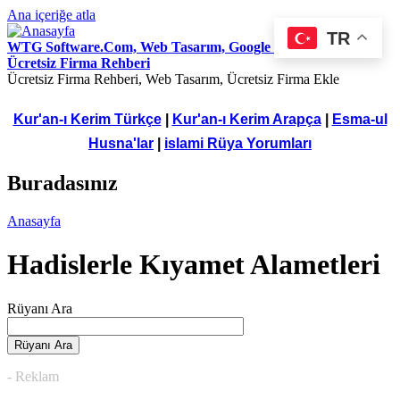
Ana içeriğe atla
TR
WTG Software.Com, Web Tasarım, Google Seo Hizmetleri,
Ücretsiz Firma Rehberi
Ücretsiz Firma Rehberi, Web Tasarım, Ücretsiz Firma Ekle
Kur'an-ı Kerim Türkçe
|
Kur'an-ı Kerim Arapça
|
Esma-ul
Husna'lar
|
islami Rüya Yorumları
Buradasınız
Anasayfa
Hadislerle Kıyamet Alametleri
Rüyanı Ara
- Reklam