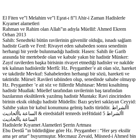
El Fiten ve‟l Melahim ve‟l Eşrat-ı fi‟l Ahir-i Zaman Hadislerle
Kıyamet alametleri
Rahman ve Rahim olan Allah‟ın adıyla Müellif: Ahmed Ekrem
Orhan 2013
Sahih: Senedteki bütün ravilerinin güvenilir olduğu, isnadı sağlam
hadistir Garib ve Ferd: Rivayet eden sahabeden sonra senedinin
herhangi bir yerde bulunmadığı hadistir. Hasen: Sahih ile Garib
arasında bir mertebede olan ve kabule yakın bir hadistir Münker:
Zayıf ravilerden başka birisinin rivayet etmediği hadisler ve nakilde
tek kalınan hadislerdir Merfû: Hz. Peygamber’e ait olan söz, hareket
ve takdirdir Mevkuf: Sahabelerden herhangi bir sözü, hareketi ve
taktiridir. Mürsel: Ravileri tabiinden olup, senedinde sahabe olmayıp
Hz. Peygamber ’e ait söz ve fiillerdir Muhtasar: Metni kısaltılmış
hadistir Muallak: Müellef tarafından ravilerinin baş tarafından
bazılarının eksiltilerek yazılmış hadistir Muntakı: Ravi zincirinden
birinin eksik olduğu hadistir Müdellis: Bazı şeyleri saklayan Ceyyid:
Sahihe yakın bir kabul konumuna gelmiş hadis türüdür. األشراط
الساعة باألحاديث & eiredsidaH temreds ireHtidaid 5 األشراط
الساعة باألحاديث
Hadislerle Kıyamet Alametleri Şerrin Artması
Ebu Derdâ ‟ın bildirdiğine göre Hz. Peygamber : “Her şey eksilir ama şer artar” buyurmuştur. Mecmauz Zevaid, Müsned-i Ahmed bin Hanbel ve Taberani rivayet etmiş olup ravilerinden Ebu Bekir bin Ebi Meryem zayıftır. Ayrıca isminden bahsedilmemiş bir adam vardır. Ümmetin Fırkalara Bölünmesi Ve Ümmet-i Muhammed Amr bin Avf anlatıyor: Medine‟de Mescid‟inde Resulullah‟ın etrafında oturuyorduk. Derken Cebrail vahiy getirdi. Bu sebeple Resulallah elbisesine bürünerek uzun müddet öyle kaldı.Sonra vahiy ailesi األشراط الساعة باألحاديث & eiredsidaH temreds ireHtidaid 6 geçti ve elbisesini kaldırdı. Üzerinden terler boşalıyordu veavucunda bir şey tutuyordu. Buyurdu ki: “Sizden hanginiz hurma ağaçlarından çıkan şeyi bilir?” (Biz): “Ya Resulullah! Hepimiz biliriz. Analarımız babalarımız sana kurban olsun. Hurma ağaçlarından çıkan her şeyi biz biliriz. Bizler hurma bahçeleri olan kimseleriz” dedik. Sonra avucunu açtı. Baktık ki avucunda hurma çekirdekleri var. Resulallah : “Bu nedir?” diye sordu. Ashabı “Hurma çekirdeği ey Allah‟ın Resulü” dediler. Resulullah “Hangi yıla ait çekirdektir?” diye sordu. “Kıtlık yılına ait çekirdektir” dediler. Allah‟ın Resulü şöyle buyurdu: “Doğru söylediniz. Cebrail gelerek sizin dininizi kontrol etti. Kuşkusuz sizle adım adım sizden öncekilerin yolunu takip edeceksiniz. Onlar ne kadar almışlarsa siz de o kadar alacaksınız;bir karışsa bir karış, bir arşınsa bir arşın, bir kulaçsa bir kulaç. Hatta onlar bir kertenkele deliğine girseler, siz de girersiniz. Unutmayın ki İsrailoğulları Hz. Musa‟dan sonra 70 fırkaya bölünmüştü. Bunlardan İslam ve Müslümanlar topluluğuna uyan 1 fırka hariç, hepsi sapkındır. Sonra Hristiyanlar Hz. İsa‟dan sonra 71 fırkaya bölünmüştü. Bunlardan da İslam ve İslam ve Müslümanlar topluluğuna uyan 1 fırka hariç hepsi sapkındır. Sonra sizler 72 fırkaya ayrılacaksınız. Bunlardan da İslam ve İslam ve Müslümanlar topluluğuna uyan 1 fırka hariç hepsi cehennemliktir.” Taberani, Mu‟cemu‟l Kebir,Mecmauz Zevaid,Tirmizi rivayet etti. Tirmizi Onu hasen olarak rivayet etti. Ama ravilerden Kesir bin Abdillah zayıftır. Diğer ravileri güvenilirdir. Enes bin Malik anlatıyor: األشراط الساعة باألحاديث & eiredsidaH temreds ireHtidaid 7 Bir gün Resulullah‟a bir adamın düşman karşısındaki başarıları ve gösterdiği gayretleri anlatıldı. Resulullah : “Ben onu tanımıyorum” dedi. Bunları anlatan kişi “Onun şöyle şöyle özellikleri var” dediyse de Resulullah : “Ben onu tanımıyorum” dedi. Biz böyle konuşup dururken o adam çıkageldi ve aynı kişi (anlatan kişi): “Bahsettiğim adam işte budur ya Resulallah” dedi. Fakat Resulullah yine “Ben bu kişiyi tanımıyorum. Bu ümmetimin arasında gördüğüm ilk yiğittir. Ancak üzerinde şeytan darbesi var” buyurdu. Adam yaklaştı ve selam verdi. Hz. Peygamber selamını aldıktan sonra: “Allah aşkına söyle, bizi ilk gördüğünde „Bu topluluk içinde benden daha üstünü yoktur‟ diye geçirdin mi, geçirmedin mi?” diye sordu. Adam da “Evet geçirdim” dedi. Sonra Mescid‟e giderek namaza durdu. Bu sırada Resulullah Ebû Bekir‟e “Git onu öldür” buyurdu. Ebû Bekir kendi kendine “Namazın bir kutsallığı ve hukuku vardır. Resulullah ile bir daha konuşsam” deyip geri döndü. Hz. Peygamber onu görünce: “Onu öldürdün mü?” diye sordu. Ebû Bekir “Hayır. Onu namaz kılarken gördüm ve namazın bir kutsallığı ve hukuku olduğunu düşündüm. Ama istersen onu öldürürüm” diye cevap verince Resulullah : “Sen onun işini bitirecek adam değilsin, Ömer, sen git, onu öldür” buyurdu. Ömer Mescid‟e girdiğinde adamı secdede buldu ve uzun süre (secdeden kalkmasını) bekledi. Sonra kendi kendine “ Secdenin bir hukuku vardır. Resulullah ile bir kere daha tekrar konuşsam. Nitekim benden daha hayırlı biri (Ebû Bekir) onunla tekrar konuşmuştu” dedi ve Hz. Peygamber‟in yanına geri döndü. Hz. Peygamber : “Onu öldürdün mü?” diye sordu. األشراط الساعة باألحاديث & eiredsidaH temreds ireHtidaid 8 Ömer “Hayır. Onu secde yaparken buldum ve secdenin bir hukuku olduğunu düşündüm. Ama onu öldürmek istersen, öldürürüm” deyince Resulullah “Onun işini bitirecek adam sen değilsin, Ali, eğer yakalayabilirsen onun işini ancak sen bitirirsin” buyurdu. Hz. Ali, Mescid‟e girdiğinde adamın çıkıp gitmiş olduğunu gördü ve doğruca Resulullah‟ın yanına döndü. Allah‟ın Resulü : “Onu öldürdün mü?” diye sordu. Ali “Hayır” deyince Resulullah “Şayet o adam öldürülmüş olsaydı, Deccâl çıkana kadar ümmetimden iki kişi bile ihtilafa düşmezdi” buyurdu. Sonra Resulullah ashabına geçmiş milletlerden bahsederek şöyle anlattı: “Hz. Musa „nın ümmeti 71 fırkaya ayrılmış olup bunlardan 70‟i cehennemlik, 1‟i cennetliktir. İsa‟nın ümmeti 72 fırkaya ayrılmış olup 71‟i cehennemlik, 1‟i cennetliktir.” Allah‟ın Resulü devamla şöyle buyurdu: Benim ümmetim ise bu iki fırkadan bir fazla fırkaya ayrılacak (73 fırkaya) ve onlardan 72‟si cehennemlik, 1‟i cennetlik olacaktır.” Ali: “Onlar kimdir ya Resulallah?” diye sorduğunda “(Doğru yolda olan) Cemaatler” buyurdu. Yâkub bin Zeyd derki: Ali bin Ebi Talib bu hadisi Resulallah ‟dan naklederken şu ayeti okumuştu: “Musa‟nın kavminden Hakka sarılarak doğru yolu gösteren ve Hak ile adaleti gerçekleştiren bir toplulukta vardı.”(Araf Suresi 159) Sonra İsa‟nın ümmetinden bahsederek şu ayeti okudu: “Eğer kitap ehli (hristiyan ve yahudiler) iman etseler ve Allah‟a karşı gelmekten sakınsalardı, muhakkak onların kötülüklerini örterdik ve onları Nâim cennetlerine koyardık. Eğer onlar Tevrat‟ı, İncil‟i ve Rableri tarafından kendilerine indirileni (Kur‟an‟ı) gereğince uygulasalardı elbetteüstlerinde veayaklarının altından (bol bol rızık) yiyeceklerdi. Onlardan orta yolu tutan bir zümre vardır. Ama onların yaptığının çoğu ne kötüdür.” (Mâide Suresi 65-66) األشراط الساعة باألحاديث & eiredsidaH temreds ireHtidaid 9 Bizim ümmetimizden bahsedince de şu ayeti okudu: “Yarattıklarımızdan, Hakka sarılarak doğru yolu gösteren ve Hak ile adaleti gerçekleştiren bir topluluk vardır.” (Araf Suresi 181) Ebu Ya‟la, Mecmauz Zevaid, ravilerden Ebi Ma‟şer Nuceyh zayıftır İbn Ömer „dan rivayet edilmiştir: dedi ki: Ömer, (Şam‟ın kasabalarından) Cabiye‟de bize hutbe vererek şöyle konuştu: “Ey İnsanlar! Resulullah ‟in bize irad buyurduğu hutbenin benzerini size vermek için kalkmış bulunuyorum. Size ashabımı sonra peşinden gelenleri ve sonra bunların peşinden gelenleritavsiye ederim. Daha sonra yalan yayılacaktır. Hatta kişiye (yalan yere) ettiği için yemin (hakkı) verdirilmeyecek ve şahide (yalan yere) şahitlik yaptığı için şahitlik yaptırılmayacaktır. Dikkat! Bir erkek (mahremi olan) bir kadınla baş başa kalmasın, aksi halde üçüncüleri mutlaka Şeytan‟dır. (Doğru yolda olan) Cemaatten ayrılmayın! Ayrılıktan önemle sakının! Çünkü Şeytan, yalnız kalanla beraberdir ve (birlikte olan) 2 kişiden (şeytan) daha uzaktır.Her kim, Cennetül Mu‟tena (İtina edilmiş Cennet) yerini istiyorsa, cemaatten ayrılmasın! Her kimi, iyilik sevindiriyor ve kötülük üzüyorsa işte o kimse Mü‟mindir.” Tirmizi rivayet etti, Hasen (güzel), Sahih ve garib bir hadistir.  Ebu Hureyre ‟ın bildirdiğine göre, Resulullah şöyle buyurdu: األشراط الساعة باألحاديث & eiredsidaH temreds ireHtidaid 10 “Yahudiler 71 veya 72 fırkaya ayrıldılar. Hristiyanlardan onlar gibi 71 veya 72 fırkaya ayrıldılar. Bu ümmet te 73 fırkaya ayrılacaktır.” Hasen‟dir. İbn Hibban ve Hakim rivayet etmişlerdir Rasulullah buyuruyor ki: “Şüphesiz iki ayakkabının birbirlerine denk ve aralarında bir fark olmaması gibi, israiloğullannın başlarına gelen felâketlerin aynısı benim ümmetimin elebaşına gelecektir. Öyle ki, yahudilerden birisi açıkça anasıyla zina ederse, ümmetimden de anasıyla zina edenler olacaktır. İsrailoğulları, aralarında 72 fırkaya ayrılmış, benim ümmetim ise 73 fırkaya ayrılacaktır. Bunlardan biri hariç, diğerlerinin tümü cehenneme girecektir. O tek fırkada, ancak ben ve sahabelerim gibi iman yolunda yürüyen imanlı kişiler olacaktır.” Cami‟us Sağir‟de Suyuti rivayet etmiştir. Avf bin Malik‟ten Resulullah ‟ın şöyle buyurduğu tahriç edilmiştir: “Ey Avf, ümmet yetmiş üç fırkaya bölündüğünde durumunuz nasıl olacak? Onların biri cennetlik, geri kalanı ise cehennemliktir.” Sonra Ahir Zamanın fitnelerinden bazılarını zikretti. Sonra da şöyle buyurdu: “Sonra çok karanlık ve dehşetli bir fitne gelecek ve onu diğer fitneler izleyecek. Sonunda benim Ehli Beyt‟imden Mehdi denilen biri çıkacak. Eğer onu görürsen, ona tâbi ol ki, hidayete erenlerden olasın.” Taberanî rivayet etti. Kenz‟il-Ummal‟da da geçer. األشراط الساعة باألحاديث & eiredsidaH temreds ireHtidaid 11 Enes bin Malik anlatıyor: …Sonra Resulullah ashabına şöyle anlattı: “Hz. Musa „nın ümmeti 71 fırkaya ayrılmış olup bunlardan 70‟i cehennemlik, 1‟i cennetliktir. İsa‟nın ümmeti 72 fırkaya ayrılmış olup 71‟i cehennemlik, 1‟i cennetliktir.” Allah‟ın Resulü devamla şöyle buyurdu: “Benim ümmetim ise bu iki fırkadan bir fazla fırkaya ayrılacak (73 fırkaya) ve onlardan 72‟si cehennemlik, 1‟i cennetlik olacaktır.” Ali: “Onlar kimdir ya Resulallah?” diye sorduğunda “(Doğru yolda olan) Cemaatler” buyurdu. Ebu Ya‟la, Mecmauz Zevaid, ravilerden Ebi Ma‟şer Nuceyh zayıftır Sa‟d bin Ebi Vakkas ‟ın bildirdiğine göre Resulallah şöyle buyurmuştur: “İsrailoğulları 71 fırkaya bölündü. Fazla gün ve gece geçmeden benim ümmetimde aynı sayıda fırkaya (71 fırkaya) bölünür.” Münkerdir. Bezzar ve Mecmauz Zevaid‟de geçer. Ravilerden Mûsa bin Ubeyde er-Rabezî zayıftır. Ebu Umame anlatıyor: Ben, Resulullah şöyle buyururken işittim: “İsrailoğulları 71 fırkaya bölündü. Hristiyanlar 72 fırkaya bölündü. Benim ümmetim ise onlardan bir fırka fazlasına (73 fırkaya) bölünecektir.Bunlardan Sevad-ı Azam (ana gövdeyi) temsil eden fırka hariç, hepsi cehennemliktir.” Taberani el Mu‟cemu‟l Evsat,Taberani Mu‟cemu‟l Kebir,İbn Ebi Asım األشراط الساعة باألحاديث & eiredsidaH temreds ireHtidaid 12 Ebu Hureyre ‟ın bildirdiğine göre, Resulullah şöyle buyurdu: “Yahudiler 71 veya 72 fırkaya ayrıldılar. Hristiyanlardan onlar gibi 71 veya 72 fırkaya ayrıldılar. Bu ümmet te 73 fırkaya ayrılacaktır.” Hasen‟dir. İbn Hibban ve Hakim rivayet etmişlerdir Amr bin Avf anlatıyor: Medine‟de Mescid‟inde Resulullah‟ın etrafında oturu