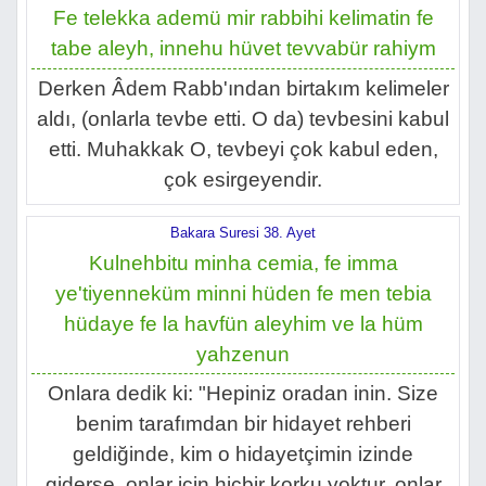
Fe telekka ademü mir rabbihi kelimatin fe
tabe aleyh, innehu hüvet tevvabür rahiym
Derken Âdem Rabb'ından birtakım kelimeler
aldı, (onlarla tevbe etti. O da) tevbesini kabul
etti. Muhakkak O, tevbeyi çok kabul eden,
çok esirgeyendir.
Bakara Suresi 38. Ayet
Kulnehbitu minha cemia, fe imma
ye'tiyenneküm minni hüden fe men tebia
hüdaye fe la havfün aleyhim ve la hüm
yahzenun
Onlara dedik ki: "Hepiniz oradan inin. Size
benim tarafımdan bir hidayet rehberi
geldiğinde, kim o hidayetçimin izinde
giderse, onlar için hiçbir korku yoktur, onlar