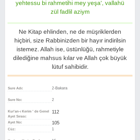
yehtessu bi rahmetihi mey yeşa', vallahü
zül fadlil aziym
Ne Kitap ehlinden, ne de müşriklerden
hiçbiri, size Rabbinizden bir hayır indirilsin
istemez. Allah ise, üstünlüğü, rahmetiyle
dilediğine mahsus kılar ve Allah çok büyük
lütuf sahibidir.
2-Bakara
Sure Adı:
2
Sure No:
112
Kur'an-ı Kerim ' de Genel
Ayet Sırası:
105
Ayet No:
1
Cüz: