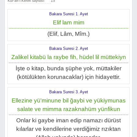
15
Kur'an-ı Kerim Sayfası:
Bakara Suresi 1. Ayet
Elif lam mim
(Elif, Lâm, Mîm.)
Bakara Suresi 2. Ayet
Zalikel kitabü la raybe fih, hüdel lil müttekiyn
İşte o kitap, bunda şüphe yok, müttakiler
(kötülükten korunacaklar) için hidayettir.
Bakara Suresi 3. Ayet
Ellezine yü'minune bil ğaybi ve yükiymunas
salate ve mimma razaknahüm yünfikun
Onlar ki gaybe iman edip namazı dürüst
kılarlar ve kendilerine verdiğimiz rızıktan