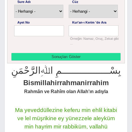
Sure Adı
Cüz
Ayet No
Kur'an-ı Kerim 'de Ara
Örneğin: Namaz, Oruç, Zekat gibi
...
بِسْــــــــــــــــــمِ اﷲِالرَّحْمَنِ
Bismillahirrahmanirrahim
Rahmân ve Rahîm olan Allah'ın adıyla
Ma yeveddüllezine keferu min ehlil kitabi
ve lel müşrikine ey yünezzele aleyküm
min hayrim mir rabbiküm, vallahü