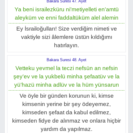
Bakara Suresi 47. Ayet
Ya beni israilezküru ni'metiyelleti en'amtü
aleyküm ve enni faddaltüküm alel alemin
Ey İsrailoğulları! Size verdiğim nimeti ve
vaktiyle sizi âlemlere üstün kıldığımı
hatırlayın.
Bakara Suresi 48. Ayet
Vetteku yevmel la teczi nefsün an nefsin
şey'ev ve la yukbelü minha şefaatüv ve la
yü'hazü minha adlüv ve la hüm yünsarun
Ve öyle bir günden korunun ki, kimse
kimsenin yerine bir şey ödeyemez,
kimseden şefaat da kabul edilmez,
kimseden fidye de alınmaz ve onlara hiçbir
yardım da yapılmaz.