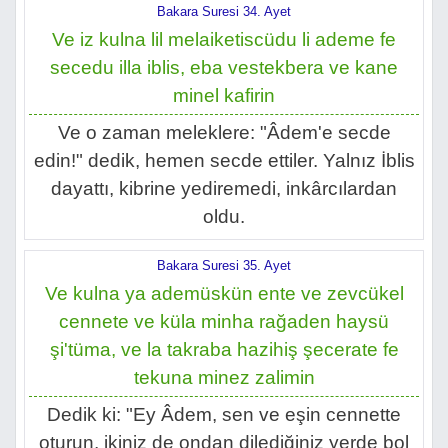
Bakara Suresi 34. Ayet
Ve iz kulna lil melaiketiscüdu li ademe fe
secedu illa iblis, eba vestekbera ve kane
minel kafirin
Ve o zaman meleklere: "Âdem'e secde
edin!" dedik, hemen secde ettiler. Yalnız İblis
dayattı, kibrine yediremedi, inkârcılardan
oldu.
Bakara Suresi 35. Ayet
Ve kulna ya ademüskün ente ve zevcükel
cennete ve küla minha rağaden haysü
şi'tüma, ve la takraba hazihiş şecerate fe
tekuna minez zalimin
Dedik ki: "Ey Âdem, sen ve eşin cennette
oturun, ikiniz de ondan dilediğiniz yerde bol