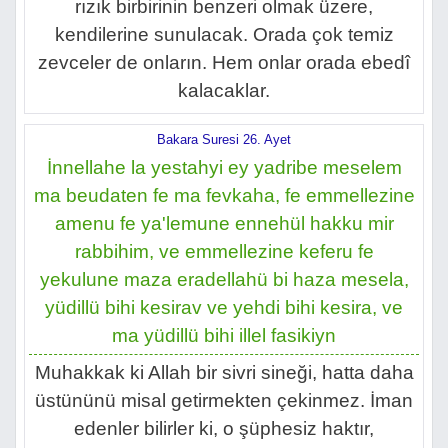
rızık birbirinin benzeri olmak üzere,
kendilerine sunulacak. Orada çok temiz
zevceler de onların. Hem onlar orada ebedî
kalacaklar.
Bakara Suresi 26. Ayet
İnnellahe la yestahyi ey yadribe meselem
ma beudaten fe ma fevkaha, fe emmellezine
amenu fe ya'lemune ennehül hakku mir
rabbihim, ve emmellezine keferu fe
yekulune maza eradellahü bi haza mesela,
yüdillü bihi kesirav ve yehdi bihi kesira, ve
ma yüdillü bihi illel fasikiyn
Muhakkak ki Allah bir sivri sineği, hatta daha
üstününü misal getirmekten çekinmez. İman
edenler bilirler ki, o şüphesiz haktır,