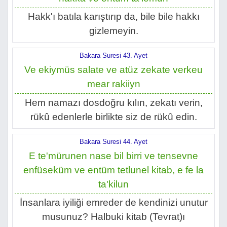
Hakk'ı batıla karıştırıp da, bile bile hakkı
gizlemeyin.
Bakara Suresi 43. Ayet
Ve ekiymüs salate ve atüz zekate verkeu
mear rakiiyn
Hem namazı dosdoğru kılın, zekatı verin,
rükû edenlerle birlikte siz de rükû edin.
Bakara Suresi 44. Ayet
E te'mürunen nase bil birri ve tensevne
enfüseküm ve entüm tetlunel kitab, e fe la
ta'kilun
İnsanlara iyiliği emreder de kendinizi unutur
musunuz? Halbuki kitab (Tevrat)ı