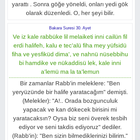
yarattı . Sonra göğe yöneldi, onları yedi gök
olarak düzenledi. O, her şeyi bilir.
Bakara Suresi 30. Ayet
Ve iz kale rabbüke lil melaiketi inni cailün fil
erdi halifeh, kalu e tec'alü fiha mey yüfsidü
fiha ve yesfiküd dima', ve nahnü nüsebbihu
bi hamdike ve nükaddisü lek, kale inni
a'lemü ma la ta'lemun
Bir zamanlar Rabb'in meleklere: "Ben
yeryüzünde bir halife yaratacağım" demişti.
(Melekler): "A!.. Orada bozgunculuk
yapacak ve kan dökecek birisini mi
yaratacaksın? Oysa biz seni överek tesbih
ediyor ve seni takdis ediyoruz" dediler.
(Rabb'in): "Ben sizin bilmediklerinizi bilirim."