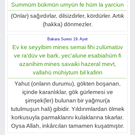
Summüm bükmün umyün fe hüm la yarciun
(Onlar) sağırdırlar, dilsizdirler, kördürler. Artık
(hakka) dönmezler.
Bakara Suresi 19. Ayet
Ev ke seyyibim mines semai fihi zulümatüv
ve ra'düv ve bark, yec'alune esabiahüm fi
azanihim mines savaiki hazeral mevt,
vallahü mühiytum bil kafirin
Yahut (onların durumu), gökten boşanan,
içinde karanlıklar, gök gürlemesi ve
şimşek(ler) bulunan bir yağmur(a
tutulmuşun hali) gibidir. Yıldırımlardan ölmek
korkusuyla parmaklarını kulaklarına tıkarlar.
Oysa Allah, inkârcıları tamamen kuşatmıştır.