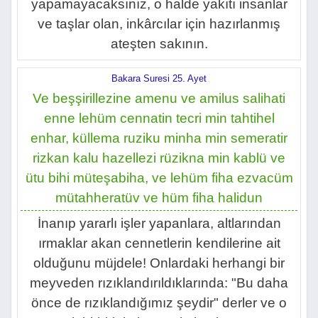
yapamayacaksınız, o halde yakıtı insanlar
ve taşlar olan, inkârcılar için hazırlanmış
ateşten sakının.
Bakara Suresi 25. Ayet
Ve beşşirillezine amenu ve amilus salihati
enne lehüm cennatin tecri min tahtihel
enhar, küllema ruziku minha min semeratir
rizkan kalu hazellezi rüzikna min kablü ve
ütu bihi müteşabiha, ve lehüm fiha ezvacüm
mütahheratüv ve hüm fiha halidun
İnanıp yararlı işler yapanlara, altlarından
ırmaklar akan cennetlerin kendilerine ait
olduğunu müjdele! Onlardaki herhangi bir
meyveden rızıklandırıldıklarında: "Bu daha
önce de rızıklandığımız şeydir" derler ve o