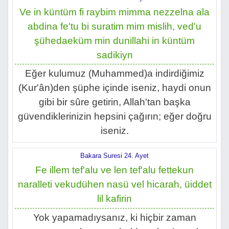
Ve in küntüm fi raybim mimma nezzelna ala
abdina fe'tu bi suratim mim mislih, ved'u
şühedaeküm min dunillahi in küntüm
sadikiyn
Eğer kulumuz (Muhammed)a indirdiğimiz
(Kur'ân)den şüphe içinde iseniz, haydi onun
gibi bir sûre getirin, Allah'tan başka
güvendiklerinizin hepsini çağırın; eğer doğru
iseniz.
Bakara Suresi 24. Ayet
Fe illem tef'alu ve len tef'alu fettekun
naralleti vekudühen nasü vel hicarah, üiddet
lil kafirin
Yok yapamadıysanız, ki hiçbir zaman