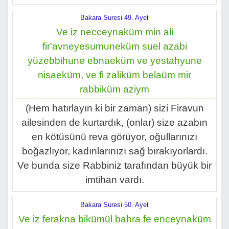
Bakara Suresi 49. Ayet
Ve iz necceynaküm min ali
fir'avneyesumuneküm suel azabi
yüzebbihune ebnaeküm ve yestahyune
nisaeküm, ve fi zaliküm belaüm mir
rabbiküm aziym
(Hem hatırlayın ki bir zaman) sizi Firavun
ailesinden de kurtardık, (onlar) size azabın
en kötüsünü reva görüyor, oğullarınızı
boğazlıyor, kadınlarınızı sağ bırakıyorlardı.
Ve bunda size Rabbiniz tarafından büyük bir
imtihan vardı.
Bakara Suresi 50. Ayet
Ve iz ferakna bikümül bahra fe enceynaküm