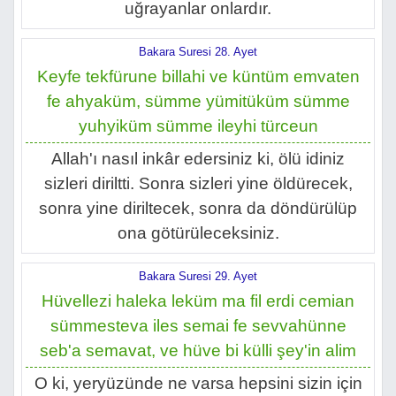
uğrayanlar onlardır.
Bakara Suresi 28. Ayet
Keyfe tekfürune billahi ve küntüm emvaten
fe ahyaküm, sümme yümitüküm sümme
yuhyiküm sümme ileyhi türceun
Allah'ı nasıl inkâr edersiniz ki, ölü idiniz
sizleri diriltti. Sonra sizleri yine öldürecek,
sonra yine diriltecek, sonra da döndürülüp
ona götürüleceksiniz.
Bakara Suresi 29. Ayet
Hüvellezi haleka leküm ma fil erdi cemian
sümmesteva iles semai fe sevvahünne
seb'a semavat, ve hüve bi külli şey'in alim
O ki, yeryüzünde ne varsa hepsini sizin için