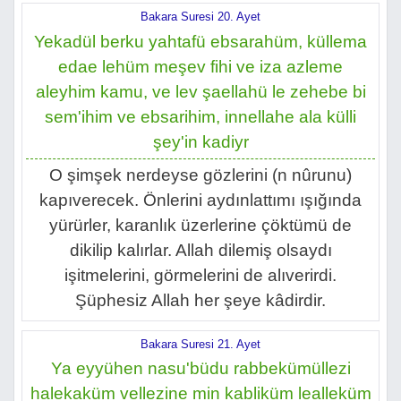
Bakara Suresi 20. Ayet
Yekadül berku yahtafü ebsarahüm, küllema
edae lehüm meşev fihi ve iza azleme
aleyhim kamu, ve lev şaellahü le zehebe bi
sem'ihim ve ebsarihim, innellahe ala külli
şey'in kadiyr
O şimşek nerdeyse gözlerini (n nûrunu)
kapıverecek. Önlerini aydınlattımı ışığında
yürürler, karanlık üzerlerine çöktümü de
dikilip kalırlar. Allah dilemiş olsaydı
işitmelerini, görmelerini de alıverirdi.
Şüphesiz Allah her şeye kâdirdir.
Bakara Suresi 21. Ayet
Ya eyyühen nasu'büdu rabbekümüllezi
halekaküm vellezine min kabliküm lealleküm