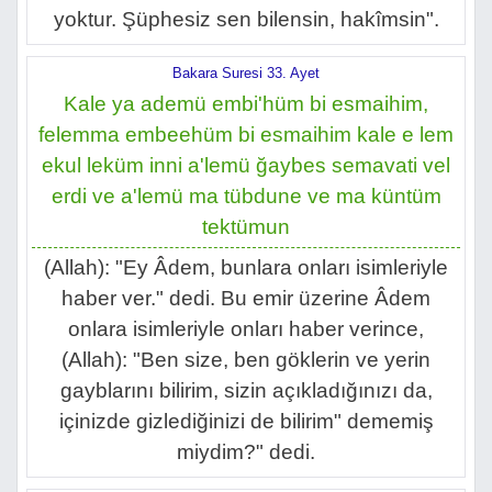
yoktur. Şüphesiz sen bilensin, hakîmsin".
Bakara Suresi 33. Ayet
Kale ya ademü embi'hüm bi esmaihim,
felemma embeehüm bi esmaihim kale e lem
ekul leküm inni a'lemü ğaybes semavati vel
erdi ve a'lemü ma tübdune ve ma küntüm
tektümun
(Allah): "Ey Âdem, bunlara onları isimleriyle
haber ver." dedi. Bu emir üzerine Âdem
onlara isimleriyle onları haber verince,
(Allah): "Ben size, ben göklerin ve yerin
gayblarını bilirim, sizin açıkladığınızı da,
içinizde gizlediğinizi de bilirim" dememiş
miydim?" dedi.