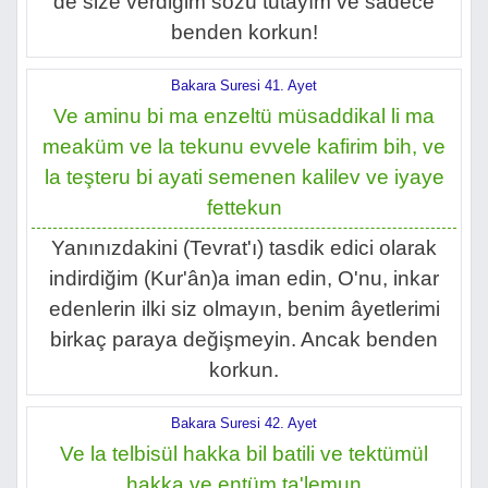
de size verdiğim sözü tutayım ve sadece
benden korkun!
Bakara Suresi 41. Ayet
Ve aminu bi ma enzeltü müsaddikal li ma
meaküm ve la tekunu evvele kafirim bih, ve
la teşteru bi ayati semenen kalilev ve iyaye
fettekun
Yanınızdakini (Tevrat'ı) tasdik edici olarak
indirdiğim (Kur'ân)a iman edin, O'nu, inkar
edenlerin ilki siz olmayın, benim âyetlerimi
birkaç paraya değişmeyin. Ancak benden
korkun.
Bakara Suresi 42. Ayet
Ve la telbisül hakka bil batili ve tektümül
hakka ve entüm ta'lemun