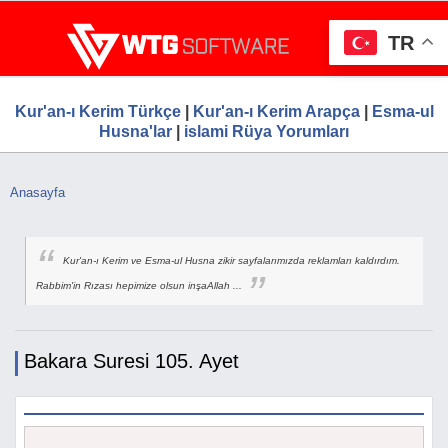
Ana
WTG Software.Com, Web Tasarım, Google S
Ücretsiz Firma Rehberi, Web Tasarım, Ücretsiz Firma Ekle
içeriğe
Hizmetleri, Ücretsiz Firma Rehberi
TR
atla
Kur'an-ı Kerim Türkçe
|
Kur'an-ı Kerim Arapça
|
Esma-ul
Husna'lar
|
islami Rüya Yorumları
Anasayfa
Buradasınız
Kur'an-ı Kerim ve Esma-ul Husna zikir sayfalarımızda reklamları kaldırdım.
Rabbim'in Rızası hepimize olsun inşaAllah ...
Bakara Suresi 105. Ayet