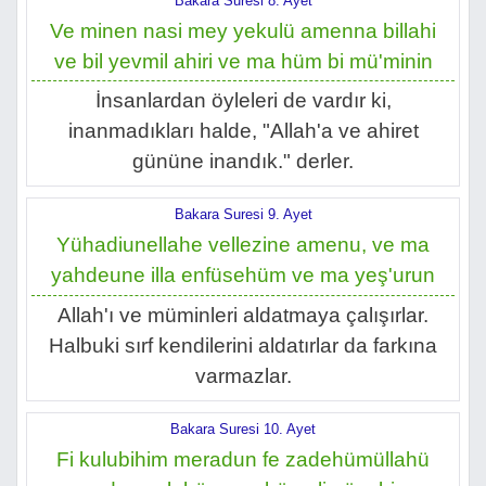
Bakara Suresi 8. Ayet
Ve minen nasi mey yekulü amenna billahi
ve bil yevmil ahiri ve ma hüm bi mü'minin
İnsanlardan öyleleri de vardır ki,
inanmadıkları halde, "Allah'a ve ahiret
gününe inandık." derler.
Bakara Suresi 9. Ayet
Yühadiunellahe vellezine amenu, ve ma
yahdeune illa enfüsehüm ve ma yeş'urun
Allah'ı ve müminleri aldatmaya çalışırlar.
Halbuki sırf kendilerini aldatırlar da farkına
varmazlar.
Bakara Suresi 10. Ayet
Fi kulubihim meradun fe zadehümüllahü