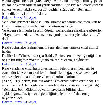
yaratacağım" demişti. (Melekler): "A!.. Orada bozgunculuk yapacak
ve kan dökecek birisini mi yaratacaksın? Oysa biz seni överek tesbih
ediyor ve seni takdis ediyoruz" dediler. (Rabb'in): "Ben sizin
bilmediklerinizi bilirim." dedi.
Bakara Suresi 31. Ayet
Ve alleme ademel esmae külleha sümme aradahüm alel melaiketi fe
kale embiuni bi esmai haülai in küntüm sadikiyn
Ve Âdem'e isimlerin hepsini öğretti, sonra onları meleklere gösterip:
"Haydi davanızda sadıksanız bana şunları isimleriyle haber verin."
dedi.
Bakara Suresi 32. Ayet
Kalu sübhaneke la ilme lena illa ma alemtena, inneke entel alimül
hakim
Dediler ki: "Yücesin sen (ya Rab!). Bizim, senin bize öğrettiğinden
başka bir bilgimiz yoktur. Şüphesiz sen bilensin, hakîmsin".
Bakara Suresi 33. Ayet
Kale ya ademü embi'hüm bi esmaihim, felemma embeehüm bi
esmaihim kale e lem ekul leküm inni a'lemü ğaybes semavati vel
erdi ve a'lemü ma tübdune ve ma küntüm tektümun
(Allah): "Ey Âdem, bunlara onları isimleriyle haber ver." dedi. Bu
emir üzerine Âdem onlara isimleriyle onları haber verince, (Allah):
"Ben size, ben göklerin ve yerin gayblarını bilirim, sizin
açıkladığınızı da, içinizde gizlediğinizi de bilirim" dememiş
miydim?" dedi.
Bakara Suresi 34. Ayet