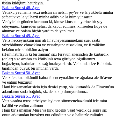
üstün kıldığımı hatırlayın.
Bakara Suresi 48. Ayet
Vetteku yevmel la teczi nefsün an nefsin şey'ev ve la yukbelü minha
şefaatüv ve la yü'hazü minha adlüv ve la hüm yünsarun
Ve öyle bir günden korunun ki, kimse kimsenin yerine bir şey
ödeyemez, kimseden şefaat da kabul edilmez, kimseden fidye de
alınmaz ve onlara hiçbir yardım da yapılmaz.
Bakara Suresi 49. Ayet
Ve iz necceynaküm min ali fir'avneyesumuneküm suel azabi
yüzebbihune ebnaeküm ve yestahyune nisaeküm, ve fi zaliküm
belaüm mir rabbiküm aziym
(Hem hatırlayın ki bir zaman) sizi Firavun ailesinden de kurtardık,
(onlar) size azabın en kötüsünü reva görüyor, oğullarınızı
boğazlıyor, kadınlarınızı sağ bırakıyorlardı. Ve bunda size Rabbiniz
tarafından büyük bir imtihan vardı.
Bakara Suresi 50. Ayet
Ve iz ferakna bikümül bahra fe enceynaküm ve ağrakna ale fir'avne
ve entüm tenzurun
Hani bir zamanlar sizin için denizi yarıp, sizi kurtardık da Firavun'un
adamlarını suda boğduk, siz de bakıp duruyordunuz.
Bakara Suresi 51. Ayet
Veiz vaadna musa erbeiyne leyleten sümmettehaztümül icle mim
ba'dihi ve entüm zalimun
Hani bir zamanlar Musa'ya kırk gecelik vaad verdik de sonra siz
onun arkasından buzağıyı put edindiniz ve o halinizle zalimler