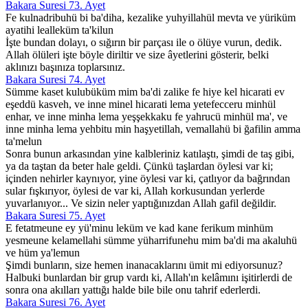
Bakara Suresi 73. Ayet
Fe kulnadribuhü bi ba'diha, kezalike yuhyillahül mevta ve yüriküm
ayatihi lealleküm ta'kilun
İşte bundan dolayı, o sığırın bir parçası ile o ölüye vurun, dedik.
Allah ölüleri işte böyle diriltir ve size âyetlerini gösterir, belki
aklınızı başınıza toplarsınız.
Bakara Suresi 74. Ayet
Sümme kaset kulubüküm mim ba'di zalike fe hiye kel hicarati ev
eşeddü kasveh, ve inne minel hicarati lema yetefecceru minhül
enhar, ve inne minha lema yeşşekkaku fe yahrucü minhül ma', ve
inne minha lema yehbitu min haşyetillah, vemallahü bi ğafilin amma
ta'melun
Sonra bunun arkasından yine kalbleriniz katılaştı, şimdi de taş gibi,
ya da taştan da beter hale geldi. Çünkü taşlardan öylesi var ki;
içinden nehirler kaynıyor, yine öylesi var ki, çatlıyor da bağrından
sular fışkırıyor, öylesi de var ki, Allah korkusundan yerlerde
yuvarlanıyor... Ve sizin neler yaptığınızdan Allah gafil değildir.
Bakara Suresi 75. Ayet
E fetatmeune ey yü'minu leküm ve kad kane ferikum minhüm
yesmeune kelamellahi sümme yüharrifunehu mim ba'di ma akaluhü
ve hüm ya'lemun
Şimdi bunların, size hemen inanacaklarını ümit mi ediyorsunuz?
Halbuki bunlardan bir grup vardı ki, Allah'ın kelâmını işitirlerdi de
sonra ona akılları yattığı halde bile bile onu tahrif ederlerdi.
Bakara Suresi 76. Ayet