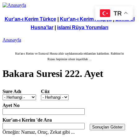
Ana içeriğe atla
WTG
Ücretsiz
TR
Software.Com,
Firma
Kur'an-ı Kerim Türkçe
|
Kur'an-ı Kerim Arapça
|
Esma-ul
Web Tasarım,
Rehberi,
Husna'lar
|
islami Rüya Yorumları
Google Seo
Web
Hizmetleri,
Tasarım,
Ücretsiz Firma
Ücretsiz
Anasayfa
Rehberi
Firma
Buradasınız
Ekle
Kur'an-ı Kerim ve Esma-ul Husna zikir sayfalarımızda reklamları kaldırdım. Rabbim'in
Rızası hepimize olsun inşaAllah ...
Bakara Suresi 222. Ayet
Sure Adı
Cüz
Ayet No
Kur'an-ı Kerim 'de Ara
Örneğin: Namaz, Oruç, Zekat gibi ...