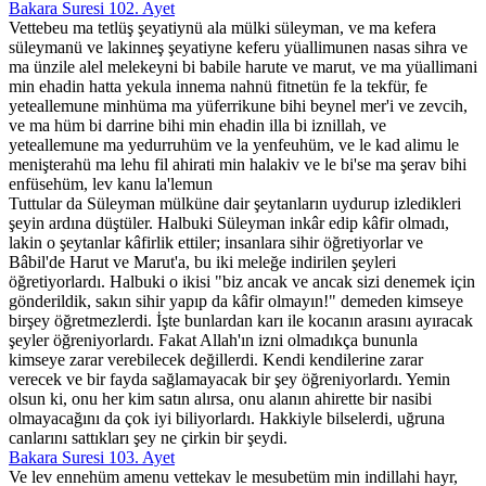
Bakara Suresi 102. Ayet
Vettebeu ma tetlüş şeyatiynü ala mülki süleyman, ve ma kefera
süleymanü ve lakinneş şeyatiyne keferu yüallimunen nasas sihra ve
ma ünzile alel melekeyni bi babile harute ve marut, ve ma yüallimani
min ehadin hatta yekula innema nahnü fitnetün fe la tekfür, fe
yeteallemune minhüma ma yüferrikune bihi beynel mer'i ve zevcih,
ve ma hüm bi darrine bihi min ehadin illa bi iznillah, ve
yeteallemune ma yedurruhüm ve la yenfeuhüm, ve le kad alimu le
menişterahü ma lehu fil ahirati min halakiv ve le bi'se ma şerav bihi
enfüsehüm, lev kanu la'lemun
Tuttular da Süleyman mülküne dair şeytanların uydurup izledikleri
şeyin ardına düştüler. Halbuki Süleyman inkâr edip kâfir olmadı,
lakin o şeytanlar kâfirlik ettiler; insanlara sihir öğretiyorlar ve
Bâbil'de Harut ve Marut'a, bu iki meleğe indirilen şeyleri
öğretiyorlardı. Halbuki o ikisi "biz ancak ve ancak sizi denemek için
gönderildik, sakın sihir yapıp da kâfir olmayın!" demeden kimseye
birşey öğretmezlerdi. İşte bunlardan karı ile kocanın arasını ayıracak
şeyler öğreniyorlardı. Fakat Allah'ın izni olmadıkça bununla
kimseye zarar verebilecek değillerdi. Kendi kendilerine zarar
verecek ve bir fayda sağlamayacak bir şey öğreniyorlardı. Yemin
olsun ki, onu her kim satın alırsa, onu alanın ahirette bir nasibi
olmayacağını da çok iyi biliyorlardı. Hakkiyle bilselerdi, uğruna
canlarını sattıkları şey ne çirkin bir şeydi.
Bakara Suresi 103. Ayet
Ve lev ennehüm amenu vettekav le mesubetüm min indillahi hayr,