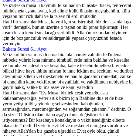
Ve izisteska musa li kavmihi fe kulnadrib bi asakel hacer, fenfecerat
minhüsneta aşrate ayna, kad alime küllü ünasim meşrabehüm, külu
veşrabu mir rizkillahi ve la ta'sev fil erdi müfsidin
Hani bir zamanlar Musa, kavmi için su istemişti, biz de "asanla taşa
vur!" demiştik, bunun üzerine o taştan on iki pınar fışkırmıştı. Her
kısım insan kendi su alacağı yeri bildi. Allah'ın rızkından yiyin ve
için de bozgunculuk ve saldırganlık yaparak yeryüzünü fesada
vermeyin.
Bakara Suresi 61. Ayet
Ve iz kultüm ya musa len nasbira ala taamiv vahidin fed'u lena
rabbeke yuhric lena mimma tümbitül erdu mim bakliha ve kissaiha
ve fumiha ve adesiha ve besaliha, kale e testebdilunellezi hüv edna
billezi hüve hayr, ihbitu misran fe inne leküm ma seeltüm, ve duribet
aleyhimüz zilletü vel meskenetü ve bau bi ğadabim minellah, zalike
bi ennehüm kanu yekfürune bi ayatillahi ve yaktülunen nebiyyine bi
ğayril hakk, zalike bi ma asav ve kanu ya'tedun
Hani bir zamanlar, "Ey Musa, biz tek çeşit yemeğe asla
katlanamayacağız, yeter artık bizim için Rabbine dua et de bize
yerin yetiştirdiği şeylerden; sebzesinden, kabağından,
sarmısağından, mercimeğinden ve soğanından çıkarsın." dediniz. O
da size "O üstün olanı daha aşağı olanla değiştirmek mi
istiyorsunuz? Bir kasabaya konaklayın o vakit istediğiniz elbette
olacaktır." dedi. Üzerlerine zillet ve meskenet damgası vuruldu ve
nihayet Allah'dan bir gazaba uğradılar. Evet öyle oldu, çünkü