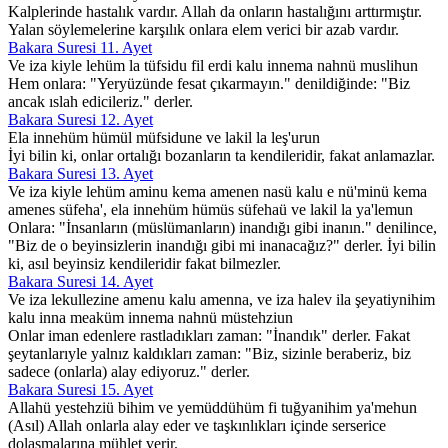
Kalplerinde hastalık vardır. Allah da onların hastalığını arttırmıştır.
Yalan söylemelerine karşılık onlara elem verici bir azab vardır.
Bakara Suresi 11. Ayet
Ve iza kiyle lehüm la tüfsidu fil erdi kalu innema nahnü muslihun
Hem onlara: "Yeryüzünde fesat çıkarmayın." denildiğinde: "Biz
ancak ıslah edicileriz." derler.
Bakara Suresi 12. Ayet
Ela innehüm hümül müfsidune ve lakil la leş'urun
İyi bilin ki, onlar ortalığı bozanların ta kendileridir, fakat anlamazlar.
Bakara Suresi 13. Ayet
Ve iza kiyle lehüm aminu kema amenen nasü kalu e nü'minü kema
amenes süfeha', ela innehüm hümüs süfehaü ve lakil la ya'lemun
Onlara: "İnsanların (müslümanların) inandığı gibi inanın." denilince,
"Biz de o beyinsizlerin inandığı gibi mi inanacağız?" derler. İyi bilin
ki, asıl beyinsiz kendileridir fakat bilmezler.
Bakara Suresi 14. Ayet
Ve iza lekullezine amenu kalu amenna, ve iza halev ila şeyatiynihim
kalu inna meaküm innema nahnü müstehziun
Onlar iman edenlere rastladıkları zaman: "İnandık" derler. Fakat
şeytanlarıyle yalnız kaldıkları zaman: "Biz, sizinle beraberiz, biz
sadece (onlarla) alay ediyoruz." derler.
Bakara Suresi 15. Ayet
Allahü yestehziü bihim ve yemüddühüm fi tuğyanihim ya'mehun
(Asıl) Allah onlarla alay eder ve taşkınlıkları içinde serserice
dolaşmalarına mühlet verir.