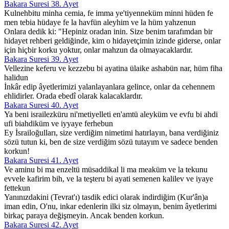
Bakara Suresi 38. Ayet
Kulnehbitu minha cemia, fe imma ye'tiyenneküm minni hüden fe
men tebia hüdaye fe la havfün aleyhim ve la hüm yahzenun
Onlara dedik ki: "Hepiniz oradan inin. Size benim tarafımdan bir
hidayet rehberi geldiğinde, kim o hidayetçimin izinde giderse, onlar
için hiçbir korku yoktur, onlar mahzun da olmayacaklardır.
Bakara Suresi 39. Ayet
Vellezine keferu ve kezzebu bi ayatina ülaike ashabün nar, hüm fiha
halidun
İnkâr edip âyetlerimizi yalanlayanlara gelince, onlar da cehennem
ehlidirler. Orada ebedî olarak kalacaklardır.
Bakara Suresi 40. Ayet
Ya beni israilezküru ni'metiyelleti en'amtü aleyküm ve evfu bi ahdi
ufi biahdiküm ve iyyaye ferhebun
Ey İsrailoğulları, size verdiğim nimetimi hatırlayın, bana verdiğiniz
sözü tutun ki, ben de size verdiğim sözü tutayım ve sadece benden
korkun!
Bakara Suresi 41. Ayet
Ve aminu bi ma enzeltü müsaddikal li ma meaküm ve la tekunu
evvele kafirim bih, ve la teşteru bi ayati semenen kalilev ve iyaye
fettekun
Yanınızdakini (Tevrat'ı) tasdik edici olarak indirdiğim (Kur'ân)a
iman edin, O'nu, inkar edenlerin ilki siz olmayın, benim âyetlerimi
birkaç paraya değişmeyin. Ancak benden korkun.
Bakara Suresi 42. Ayet