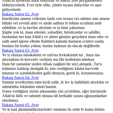
Allah'ın âyetlerini inkâr ediyorlar ve haksız yere peygamberleri
öldürüyorlardı. Evet öyle oldu, çünkü isyana dalıyorlar ve aşırı
gidiyorlardı.
Bakara Suresi 62. Ayet
İnnellezine amenu vellezine hadu ven nesara ves sabiine min amene
billahi vel yevmil ahiri ve amile salihan fe lehüm ecruhüm inde
rabbihim ,ve la havfün aleyhim ve la hüm yahzenun
Şüphe yok ki, iman edenler, yahudiler, hıristiyanlar ve sabiîler,
bunlardan her kim Allah'a ve ahiret gününe gerçekten iman eder ve
salih amel işlerse elbette Rabbleri katında bunların ecirleri vardır,
bunlara bir korku yoktur, bunlar mahzun da olacak değillerdir.
Bakara Suresi 63. Ayet
Ve iz ehazna misakaküm ve rafa'na fevkakümüt tur , huzu ma
ateynaküm bi kuvvetiv vezküru ma fihi lealleküm tettekun
Hani bir zamanlar sizden mîsak (sağlam bir söz) almıştık, Tur'u
üstünüze kaldırıp demiştik ki; size verdiğimiz kitaba kuvvetle
tutunun ve içindekilerden gafil olmayın, gerek ki, korunursunuz.
Bakara Suresi 64. Ayet
Sümme tevelleytüm mim ba'di zalik ,fe lev la fadlüllahi aleyküm ve
rahmetühu leküntüm minel hasirin
Sonra verdiğiniz sözün arkasından yüz çevirdiniz, eğer üzerinizde
Allah'ın lütfu ve rahmeti olmasa idi herhalde zarara uğrayanlardan
olurdunuz.
Bakara Suresi 65. Ayet
Ve le kad alimtümüllezina'tedev minküm fis sebti fe kulna lehüm