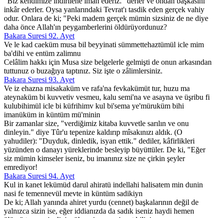
"Biz kendimize indirilene iman ederiz." derler ve ondan başkasını
inkâr ederler. Oysa yanlarındaki Tevrat'ı tasdik eden gerçek vahiy
odur. Onlara de ki; "Peki madem gerçek mümin sizsiniz de ne diye
daha önce Allah'ın peygamberlerini öldürüyordunuz?
Bakara Suresi 92. Ayet
Ve le kad caeküm musa bil beyyinati sümmettehaztümül icle mim
ba'dihi ve entüm zalimnu
Celâlim hakkı için Musa size belgelerle gelmişti de onun arkasından
tuttunuz o buzağıya taptınız. Siz işte o zâlimlersiniz.
Bakara Suresi 93. Ayet
Ve iz ehazna misakaküm ve rafa'na fevkakümüt tur, huzu ma
ateynaküm bi kuvvetiv vesmeu, kalu semi'na ve asayna ve üşribu fi
kulubihimül icle bi küfrihimv kul bi'sema ye'müruküm bihi
imanüküm in küntüm mü'minin
Bir zamanlar size, "verdiğimiz kitaba kuvvetle sarılın ve onu
dinleyin." diye Tûr'u tepenize kaldırıp mîsakınızı aldık. (O
yahudiler): "Duyduk, dinledik, isyan ettik." dediler, kâfirlikleri
yüzünden o danayı yüreklerinde besleyip büyüttüler. De ki, "Eğer
siz mümin kimseler iseniz, bu imanınız size ne çirkin şeyler
emrediyor!
Bakara Suresi 94. Ayet
Kul in kanet lekümüd darul ahiratü indellahi halisatem min dunin
nasi fe temennevül mevte in küntüm sadikiyn
De ki; Allah yanında ahiret yurdu (cennet) başkalarının değil de
yalnızca sizin ise, eğer iddianızda da sadık iseniz haydi hemen