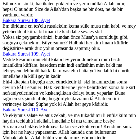
Bilmez misin ki, hakikaten göklerin ve yerin mülkü Allah'ındır,
hepsi O'nundur. Size de Allah'dan başka ne bir dost, ne de bir
yardımcı vardır.
Bakara Suresi 108. Ayet
Em türidune en tes'elu rasuleküm kema süile musa min kabl, ve mey
yetebeddelil küfra bil imani fe kad dalle sevaes sbil
Yoksa siz peygamberinizi, bundan önce Musa'ya sorulduğu gibi,
sorguya çekmek mi istiyorsunuz? Halbuki her kim imanı küfürle
değiştirirse artık düz yolun ortasında sapıtmış olur.
Bakara Suresi 109. Ayet
Vedde kesirum min ehlil kitabi lev yerudduneküm mim ba'di
imaniküm küffara, hasedem min indi enfüsihim mim ba'di ma
tebeyyene lehümül hakk, fa'fu vasfehu hatta ye'tiyellahü bi emrih,
innellahe ala külli şey'in kadir
Ehl-i kitaptan birçoğu arzu etmektedir ki, sizi imanınızdan sonra
çevirip kâfir etsinler: Hak kendilerine iyice belirdikten sonra bile sırf
nefsaniyetlerinden ve kıskançlıktan dolayı bunu yaparlar. Buna
rağmen siz şimdi af ile, hoşgörüyle davranın tâ Allah emrini
verinceye kadar. Şüphe yok ki Allah her şeye kâdirdir.
Bakara Suresi 110. Ayet
Ve ekiymus salate ve atüz zekah, ve ma tükaddimu li enfüsiküm min
hayrin teciduhü indellah, innellahe bi ma ta'melune besiyr
Siz namazı hakkıyle kılmaya bakın ve zekatı verin! Kendi nefsiniz
için her ne hayır yaparsanız, Allah katında onu bulursunuz.
Muhakkak ki, Allah bütün yaptıklarınızı görmektedir.