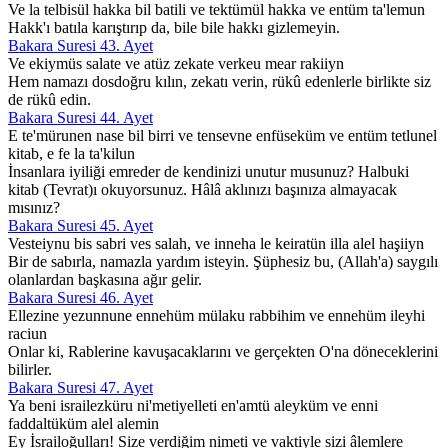
Ve la telbisül hakka bil batili ve tektümül hakka ve entüm ta'lemun
Hakk'ı batıla karıştırıp da, bile bile hakkı gizlemeyin.
Bakara Suresi 43. Ayet
Ve ekiymüs salate ve atüz zekate verkeu mear rakiiyn
Hem namazı dosdoğru kılın, zekatı verin, rükû edenlerle birlikte siz
de rükû edin.
Bakara Suresi 44. Ayet
E te'mürunen nase bil birri ve tensevne enfüseküm ve entüm tetlunel
kitab, e fe la ta'kilun
İnsanlara iyiliği emreder de kendinizi unutur musunuz? Halbuki
kitab (Tevrat)ı okuyorsunuz. Hâlâ aklınızı başınıza almayacak
mısınız?
Bakara Suresi 45. Ayet
Vesteiynu bis sabri ves salah, ve inneha le keiratün illa alel haşiiyn
Bir de sabırla, namazla yardım isteyin. Şüphesiz bu, (Allah'a) saygılı
olanlardan başkasına ağır gelir.
Bakara Suresi 46. Ayet
Ellezine yezunnune ennehüm mülaku rabbihim ve ennehüm ileyhi
raciun
Onlar ki, Rablerine kavuşacaklarını ve gerçekten O'na döneceklerini
bilirler.
Bakara Suresi 47. Ayet
Ya beni israilezküru ni'metiyelleti en'amtü aleyküm ve enni
faddaltüküm alel alemin
Ey İsrailoğulları! Size verdiğim nimeti ve vaktiyle sizi âlemlere