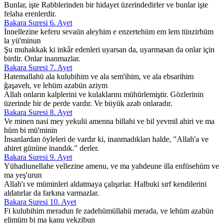
Bunlar, işte Rabblerinden bir hidayet üzerindedirler ve bunlar işte
felaha erenlerdir.
Bakara Suresi 6. Ayet
İnnellezine keferu sevaün aleyhim e enzertehüm em lem tünzirhüm
la yü'minun
Şu muhakkak ki inkâr edenleri uyarsan da, uyarmasan da onlar için
birdir. Onlar inanmazlar.
Bakara Suresi 7. Ayet
Hatemallahü ala kulubihim ve ala sem'ihim, ve ala ebsarihim
ğaşaveh, ve lehüm azabün aziym
Allah onların kalplerini ve kulaklarını mühürlemiştir. Gözlerinin
üzerinde bir de perde vardır. Ve büyük azab onlaradır.
Bakara Suresi 8. Ayet
Ve minen nasi mey yekulü amenna billahi ve bil yevmil ahiri ve ma
hüm bi mü'minin
İnsanlardan öyleleri de vardır ki, inanmadıkları halde, "Allah'a ve
ahiret gününe inandık." derler.
Bakara Suresi 9. Ayet
Yühadiunellahe vellezine amenu, ve ma yahdeune illa enfüsehüm ve
ma yeş'urun
Allah'ı ve müminleri aldatmaya çalışırlar. Halbuki sırf kendilerini
aldatırlar da farkına varmazlar.
Bakara Suresi 10. Ayet
Fi kulubihim meradun fe zadehümüllahü merada, ve lehüm azabün
elimüm bi ma kanu yekzibun