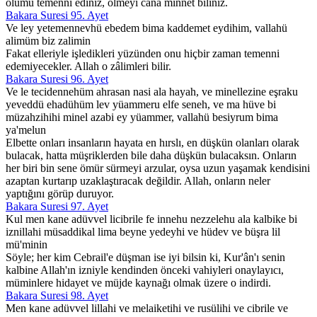
ölümü temenni ediniz, ölmeyi cana minnet biliniz.
Bakara Suresi 95. Ayet
Ve ley yetemennevhü ebedem bima kaddemet eydihim, vallahü
alimüm biz zalimin
Fakat elleriyle işledikleri yüzünden onu hiçbir zaman temenni
edemiyecekler. Allah o zâlimleri bilir.
Bakara Suresi 96. Ayet
Ve le tecidennehüm ahrasan nasi ala hayah, ve minellezine eşraku
yeveddü ehadühüm lev yüammeru elfe seneh, ve ma hüve bi
müzahzihihi minel azabi ey yüammer, vallahü besiyrum bima
ya'melun
Elbette onları insanların hayata en hırslı, en düşkün olanları olarak
bulacak, hatta müşriklerden bile daha düşkün bulacaksın. Onların
her biri bin sene ömür sürmeyi arzular, oysa uzun yaşamak kendisini
azaptan kurtarıp uzaklaştıracak değildir. Allah, onların neler
yaptığını görüp duruyor.
Bakara Suresi 97. Ayet
Kul men kane adüvvel licibrile fe innehu nezzelehu ala kalbike bi
iznillahi müsaddikal lima beyne yedeyhi ve hüdev ve büşra lil
mü'minin
Söyle; her kim Cebrail'e düşman ise iyi bilsin ki, Kur'ân'ı senin
kalbine Allah'ın izniyle kendinden önceki vahiyleri onaylayıcı,
müminlere hidayet ve müjde kaynağı olmak üzere o indirdi.
Bakara Suresi 98. Ayet
Men kane adüvvel lillahi ve melaiketihi ve rusülihi ve cibrile ve