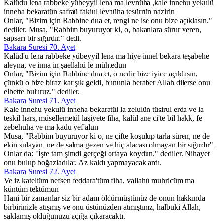
Kalüdu lena rabbeke yübeyyil lena ma levnüha ,kale innehu yekulü
inneha bekaratün safraü fakiul levnüha tesürrün nazirin
Onlar, "Bizim için Rabbine dua et, rengi ne ise onu bize açıklasın."
dediler. Musa, "Rabbim buyuruyor ki, o, bakanlara sürur veren,
sapsarı bir sığırdır." dedi.
Bakara Suresi 70. Ayet
Kalüd'u lena rabbeke yübeyyil lena ma hiye innel bekara teşabehe
aleyna, ve inna in şaellahü le mühtedun
Onlar, "Bizim için Rabbine dua et, o nedir bize iyice açıklasın,
çünkü o bize biraz karışık geldi, bununla beraber Allah dilerse onu
elbette buluruz." dediler.
Bakara Suresi 71. Ayet
Kale innehu yekulü inneha bekaratül la zelulün tüsirul erda ve la
teskil hars, müsellemetül laşiyete fiha, kalül ane ci'te bil hakk, fe
zebehuha ve ma kadu yef'alun
Musa, "Rabbim buyuruyor ki o, ne çifte koşulup tarla süren, ne de
ekin sulayan, ne de salma gezen ve hiç alacası olmayan bir sığırdır".
Onlar da: "İşte tam şimdi gerçeği ortaya koydun." dediler. Nihayet
onu bulup boğazladılar. Az kaldı yapmayacaklardı.
Bakara Suresi 72. Ayet
Ve iz kateltüm nefsen feddara'tüm fiha, vallahü muhricüm ma
küntüm tektümun
Hani bir zamanlar siz bir adam öldürmüştünüz de onun hakkında
birbirinizle atışmış ve onu üstünüzden atmıştınız, halbuki Allah,
saklamış olduğunuzu açığa çıkaracaktı.