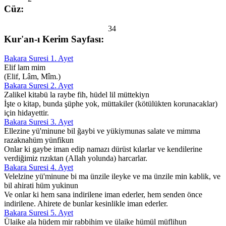
Cüz:
34
Kur'an-ı Kerim Sayfası:
Bakara Suresi 1. Ayet
Elif lam mim
(Elif, Lâm, Mîm.)
Bakara Suresi 2. Ayet
Zalikel kitabü la raybe fih, hüdel lil müttekiyn
İşte o kitap, bunda şüphe yok, müttakiler (kötülükten korunacaklar)
için hidayettir.
Bakara Suresi 3. Ayet
Ellezine yü'minune bil ğaybi ve yükiymunas salate ve mimma
razaknahüm yünfikun
Onlar ki gaybe iman edip namazı dürüst kılarlar ve kendilerine
verdiğimiz rızıktan (Allah yolunda) harcarlar.
Bakara Suresi 4. Ayet
Velelzine yü'minune bi ma ünzile ileyke ve ma ünzile min kablik, ve
bil ahirati hüm yukinun
Ve onlar ki hem sana indirilene iman ederler, hem senden önce
indirilene. Ahirete de bunlar kesinlikle iman ederler.
Bakara Suresi 5. Ayet
Ülaike ala hüdem mir rabbihim ve ülaike hümül müflihun