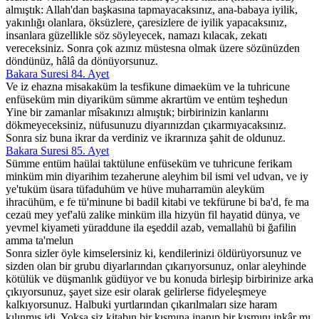
almıştık: Allah'dan başkasına tapmayacaksınız, ana-babaya iyilik,
yakınlığı olanlara, öksüzlere, çaresizlere de iyilik yapacaksınız,
insanlara güzellikle söz söyleyecek, namazı kılacak, zekatı
vereceksiniz. Sonra çok azınız müstesna olmak üzere sözünüzden
döndünüz, hâlâ da dönüyorsunuz.
Bakara Suresi 84. Ayet
Ve iz ehazna misakaküm la tesfikune dimaeküm ve la tuhricune
enfüseküm min diyariküm sümme akrartüm ve entüm teşhedun
Yine bir zamanlar mîsakınızı almıştık; birbirinizin kanlarını
dökmeyeceksiniz, nüfusunuzu diyarınızdan çıkarmıyacaksınız.
Sonra siz buna ikrar da verdiniz ve ikrarınıza şahit de oldunuz.
Bakara Suresi 85. Ayet
Sümme entüm haülai taktülune enfüseküm ve tuhricune ferikam
minküm min diyarihim tezaherune aleyhim bil ismi vel udvan, ve iy
ye'tuküm üsara tüfaduhüm ve hüve muharramün aleyküm
ihracühüm, e fe tü'minune bi badil kitabi ve tekfürune bi ba'd, fe ma
cezaü mey yef'alü zalike minküm illa hizyün fil hayatid dünya, ve
yevmel kiyameti yüraddune ila eşeddil azab, vemallahü bi ğafilin
amma ta'melun
Sonra sizler öyle kimselersiniz ki, kendilerinizi öldürüyorsunuz ve
sizden olan bir grubu diyarlarından çıkarıyorsunuz, onlar aleyhinde
kötülük ve düşmanlık güdüyor ve bu konuda birleşip birbirinize arka
çıkıyorsunuz, şayet size esir olarak gelirlerse fidyeleşmeye
kalkıyorsunuz. Halbuki yurtlarından çıkarılmaları size haram
kılınmış idi. Yoksa siz kitabın bir kısmına inanıp bir kısmını inkâr mı