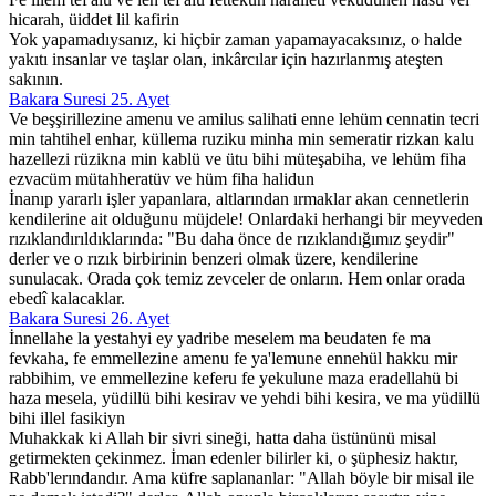
hicarah, üiddet lil kafirin
Yok yapamadıysanız, ki hiçbir zaman yapamayacaksınız, o halde
yakıtı insanlar ve taşlar olan, inkârcılar için hazırlanmış ateşten
sakının.
Bakara Suresi 25. Ayet
Ve beşşirillezine amenu ve amilus salihati enne lehüm cennatin tecri
min tahtihel enhar, küllema ruziku minha min semeratir rizkan kalu
hazellezi rüzikna min kablü ve ütu bihi müteşabiha, ve lehüm fiha
ezvacüm mütahheratüv ve hüm fiha halidun
İnanıp yararlı işler yapanlara, altlarından ırmaklar akan cennetlerin
kendilerine ait olduğunu müjdele! Onlardaki herhangi bir meyveden
rızıklandırıldıklarında: "Bu daha önce de rızıklandığımız şeydir"
derler ve o rızık birbirinin benzeri olmak üzere, kendilerine
sunulacak. Orada çok temiz zevceler de onların. Hem onlar orada
ebedî kalacaklar.
Bakara Suresi 26. Ayet
İnnellahe la yestahyi ey yadribe meselem ma beudaten fe ma
fevkaha, fe emmellezine amenu fe ya'lemune ennehül hakku mir
rabbihim, ve emmellezine keferu fe yekulune maza eradellahü bi
haza mesela, yüdillü bihi kesirav ve yehdi bihi kesira, ve ma yüdillü
bihi illel fasikiyn
Muhakkak ki Allah bir sivri sineği, hatta daha üstününü misal
getirmekten çekinmez. İman edenler bilirler ki, o şüphesiz haktır,
Rabb'lerındandır. Ama küfre saplananlar: "Allah böyle bir misal ile