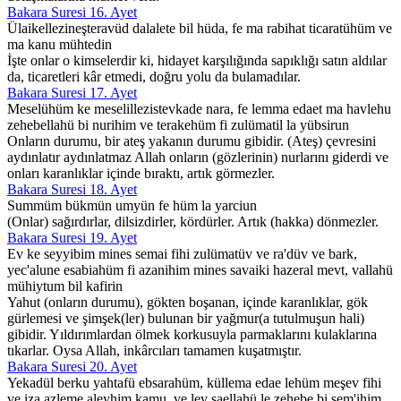
Bakara Suresi 16. Ayet
Ülaikellezineşteravüd dalalete bil hüda, fe ma rabihat ticaratühüm ve
ma kanu mühtedin
İşte onlar o kimselerdir ki, hidayet karşılığında sapıklığı satın aldılar
da, ticaretleri kâr etmedi, doğru yolu da bulamadılar.
Bakara Suresi 17. Ayet
Meselühüm ke meselillezistevkade nara, fe lemma edaet ma havlehu
zehebellahü bi nurihim ve terakehüm fi zulümatil la yübsirun
Onların durumu, bir ateş yakanın durumu gibidir. (Ateş) çevresini
aydınlatır aydınlatmaz Allah onların (gözlerinin) nurlarını giderdi ve
onları karanlıklar içinde bıraktı, artık görmezler.
Bakara Suresi 18. Ayet
Summüm bükmün umyün fe hüm la yarciun
(Onlar) sağırdırlar, dilsizdirler, kördürler. Artık (hakka) dönmezler.
Bakara Suresi 19. Ayet
Ev ke seyyibim mines semai fihi zulümatüv ve ra'düv ve bark,
yec'alune esabiahüm fi azanihim mines savaiki hazeral mevt, vallahü
mühiytum bil kafirin
Yahut (onların durumu), gökten boşanan, içinde karanlıklar, gök
gürlemesi ve şimşek(ler) bulunan bir yağmur(a tutulmuşun hali)
gibidir. Yıldırımlardan ölmek korkusuyla parmaklarını kulaklarına
tıkarlar. Oysa Allah, inkârcıları tamamen kuşatmıştır.
Bakara Suresi 20. Ayet
Yekadül berku yahtafü ebsarahüm, küllema edae lehüm meşev fihi
ve iza azleme aleyhim kamu, ve lev şaellahü le zehebe bi sem'ihim