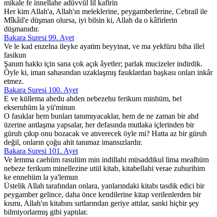
mikale fe innellahe adüvvül lil kafirin
Her kim Allah'a, Allah'ın meleklerine, peygamberlerine, Cebrail ile
Mîkâil'e düşman olursa, iyi bilsin ki, Allah da o kâfirlerin
düşmanıdır.
Bakara Suresi 99. Ayet
Ve le kad enzelna ileyke ayatim beyyinat, ve ma yekfüru biha illel
fasikun
Şanım hakkı için sana çok açık âyetler; parlak mucizeler indirdik.
Öyle ki, iman sahasından uzaklaşmış fasıklardan başkası onları inkâr
etmez.
Bakara Suresi 100. Ayet
E ve küllema ahedu ahden nebezehu ferikum minhüm, bel
ekseruhüm la yü'minun
O fasıklar hem bunları tanımıyacaklar, hem de ne zaman bir ahd
üzerine antlaşma yapsalar, her defasında mutlaka içlerinden bir
güruh çıkıp onu bozacak ve atıverecek öyle mi? Hatta az bir güruh
değil, onların çoğu ahit tanımaz imansızlardır.
Bakara Suresi 101. Ayet
Ve lemma caehüm rasulüm min indillahi müsaddikul lima mealhüm
nebeze ferikum minellezine utül kitab, kitabellahi verae zuhurihim
ke ennehüm la ya'lemun
Üstelik Allah tarafından onlara, yanlarındaki kitabı tasdik edici bir
peygamber gelince, daha önce kendilerine kitap verilenlerden bir
kısmı, Allah'ın kitabını sırtlarından geriye attılar, sanki hiçbir şey
bilmiyorlarmış gibi yaptılar.