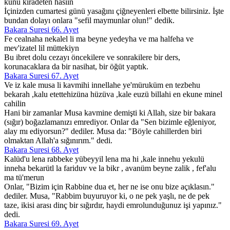
kunu kiradeten hasiin
İçinizden cumartesi günü yasağını çiğneyenleri elbette bilirsiniz. İşte
bundan dolayı onlara "sefil maymunlar olun!" dedik.
Bakara Suresi 66. Ayet
Fe cealnaha nekalel li ma beyne yedeyha ve ma halfeha ve
mev'izatel lil müttekiyn
Bu ibret dolu cezayı öncekilere ve sonrakilere bir ders,
korunacaklara da bir nasihat, bir öğüt yaptık.
Bakara Suresi 67. Ayet
Ve iz kale musa li kavmihi innellahe ye'müruküm en tezbehu
bekarah ,kalu etettehizüna hüzüva ,kale euzü billahi en ekune minel
cahilin
Hani bir zamanlar Musa kavmine demişti ki Allah, size bir bakara
(sığır) boğazlamanızı emrediyor. Onlar da "Sen bizimle eğleniyor,
alay mı ediyorsun?" dediler. Musa da: "Böyle cahillerden biri
olmaktan Allah'a sığınırım." dedi.
Bakara Suresi 68. Ayet
Kalüd'u lena rabbeke yübeyyil lena ma hi ,kale innehu yekulü
inneha bekarütl la fariduv ve la bikr , avanüm beyne zalik , fef'alu
ma tü'merun
Onlar, "Bizim için Rabbine dua et, her ne ise onu bize açıklasın."
dediler. Musa, "Rabbim buyuruyor ki, o ne pek yaşlı, ne de pek
taze, ikisi arası dinç bir sığırdır, haydi emrolunduğunuz işi yapınız."
dedi.
Bakara Suresi 69. Ayet