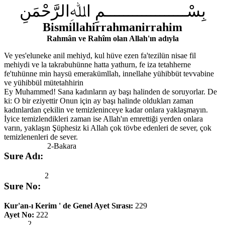
بِسْــــــــــــــــــمِ اﷲِالرَّحْمَنِ
Bismillahirrahmanirrahim
Rahmân ve Rahîm olan Allah'ın adıyla
Ve yes'eluneke anil mehiyd, kul hüve ezen fa'tezilün nisae fil
mehiydi ve la takrabuhünne hatta yathurn, fe iza tetahherne
fe'tuhünne min haysü emerakümllah, innellahe yühibbüt tevvabine
ve yühibbül mütetahhirin
Ey Muhammed! Sana kadınların ay başı halinden de soruyorlar. De
ki: O bir eziyettir Onun için ay başı halinde oldukları zaman
kadınlardan çekilin ve temizleninceye kadar onlara yaklaşmayın.
İyice temizlendikleri zaman ise Allah'ın emrettiği yerden onlara
varın, yaklaşın Şüphesiz ki Allah çok tövbe edenleri de sever, çok
temizlenenleri de sever.
2-Bakara
Sure Adı:
2
Sure No:
Kur'an-ı Kerim ' de Genel Ayet Sırası:
229
Ayet No:
222
2