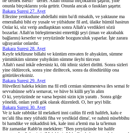
ne demek istedi?" derler. Allah onunla birçoklarını şaşırtır, yine
onunla birçoklarını yola getirir. Onunla ancak o fasıkları şaşırtır.
Bakara Suresi 27. Ayet
Ellezine yenkudune ahdellahi mim ba'di misakih, ve yaktaune ma
emerallahü bihi ey yusale ve yüfsidune fil ard, ülaike hümül hasirun
Onlar ki, söz verip andlaştıktan sonra Allah'a verdikleri sözü
bozarlar. Allah'ın birleştirmesini emrettiği şeyi (iman ve akrabalık
bağlarını) keserler ve yeryüzünde bozgunculuk yaparlar. İşte zarara
uğrayanlar onlardır.
Bakara Suresi 28. Ayet
Keyfe tekfürune billahi ve küntüm emvaten fe ahyaküm, sümme
yümitüküm sümme yuhyiküm sümme ileyhi türceun
Allah'ı nasıl inkâr edersiniz ki, ölü idiniz sizleri diriltti. Sonra sizleri
yine öldürecek, sonra yine diriltecek, sonra da döndürülüp ona
götürüleceksiniz.
Bakara Suresi 29. Ayet
Hüvellezi haleka leküm ma fil erdi cemian sümmesteva iles semai fe
sevvahünne seb'a semavat, ve hüve bi külli şey'in alim
O ki, yeryüzünde ne varsa hepsini sizin için yarattı . Sonra göğe
yöneldi, onları yedi gök olarak düzenledi. O, her şeyi bilir.
Bakara Suresi 30. Ayet
Ve iz kale rabbüke lil melaiketi inni cailün fil erdi halifeh, kalu e
tec'alü fiha mey yüfsidü fiha ve yesfiküd dima', ve nahnü nüsebbihu
bi hamdike ve nükaddisü lek, kale inni a'lemü ma la ta'lemun
Bir zamanlar Rabb'in meleklere: "Ben yeryüzünde bir halife