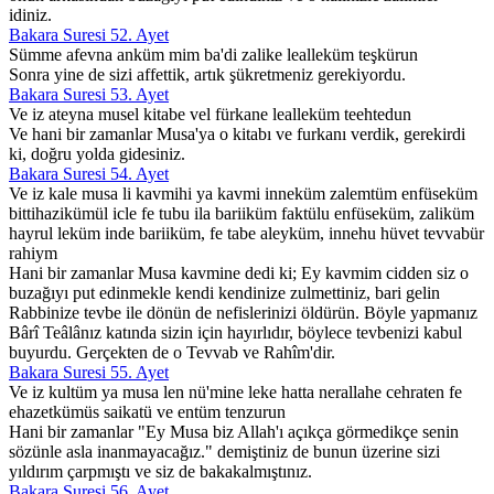
idiniz.
Bakara Suresi 52. Ayet
Sümme afevna anküm mim ba'di zalike lealleküm teşkürun
Sonra yine de sizi affettik, artık şükretmeniz gerekiyordu.
Bakara Suresi 53. Ayet
Ve iz ateyna musel kitabe vel fürkane lealleküm teehtedun
Ve hani bir zamanlar Musa'ya o kitabı ve furkanı verdik, gerekirdi
ki, doğru yolda gidesiniz.
Bakara Suresi 54. Ayet
Ve iz kale musa li kavmihi ya kavmi inneküm zalemtüm enfüseküm
bittihazikümül icle fe tubu ila bariiküm faktülu enfüseküm, zaliküm
hayrul leküm inde bariiküm, fe tabe aleyküm, innehu hüvet tevvabür
rahiym
Hani bir zamanlar Musa kavmine dedi ki; Ey kavmim cidden siz o
buzağıyı put edinmekle kendi kendinize zulmettiniz, bari gelin
Rabbinize tevbe ile dönün de nefislerinizi öldürün. Böyle yapmanız
Bârî Teâlânız katında sizin için hayırlıdır, böylece tevbenizi kabul
buyurdu. Gerçekten de o Tevvab ve Rahîm'dir.
Bakara Suresi 55. Ayet
Ve iz kultüm ya musa len nü'mine leke hatta nerallahe cehraten fe
ehazetkümüs saikatü ve entüm tenzurun
Hani bir zamanlar "Ey Musa biz Allah'ı açıkça görmedikçe senin
sözünle asla inanmayacağız." demiştiniz de bunun üzerine sizi
yıldırım çarpmıştı ve siz de bakakalmıştınız.
Bakara Suresi 56. Ayet