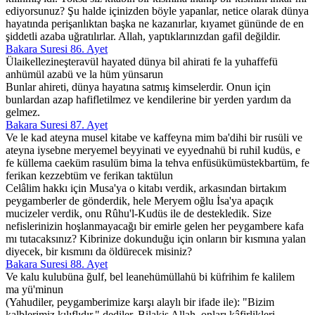
ediyorsunuz? Şu halde içinizden böyle yapanlar, netice olarak dünya
hayatında perişanlıktan başka ne kazanırlar, kıyamet gününde de en
şiddetli azaba uğratılırlar. Allah, yaptıklarınızdan gafil değildir.
Bakara Suresi 86. Ayet
Ülaikellezineşteravül hayated dünya bil ahirati fe la yuhaffefü
anhümül azabü ve la hüm yünsarun
Bunlar ahireti, dünya hayatına satmış kimselerdir. Onun için
bunlardan azap hafifletilmez ve kendilerine bir yerden yardım da
gelmez.
Bakara Suresi 87. Ayet
Ve le kad ateyna musel kitabe ve kaffeyna mim ba'dihi bir rusüli ve
ateyna iysebne meryemel beyyinati ve eyyednahü bi ruhil kudüs, e
fe küllema caeküm rasulüm bima la tehva enfüsükümüstekbartüm, fe
ferikan kezzebtüm ve ferikan taktülun
Celâlim hakkı için Musa'ya o kitabı verdik, arkasından birtakım
peygamberler de gönderdik, hele Meryem oğlu İsa'ya apaçık
mucizeler verdik, onu Rûhu'l-Kudüs ile de destekledik. Size
nefislerinizin hoşlanmayacağı bir emirle gelen her peygambere kafa
mı tutacaksınız? Kibrinize dokunduğu için onların bir kısmına yalan
diyecek, bir kısmını da öldürecek misiniz?
Bakara Suresi 88. Ayet
Ve kalu kulubüna ğulf, bel leanehümüllahü bi küfrihim fe kalilem
ma yü'minun
(Yahudiler, peygamberimize karşı alaylı bir ifade ile): "Bizim
kalblerimiz kılıflıdır." dediler. Bilakis Allah, onları kâfirlikleri