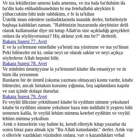
Ve iza leküllezine amenu kalu amenna, ve iza hala ba'duhüm ila
ba'din kalu etühaddisunehüm bi ma fetehallahü aleyküm li
yühaccuküm bihi inde rabbiküm, e fe la ta'kilun
Üstelik iman edenlere rastladıklarında inandık derler, birbirleriyle
başbaşa kaldıkları zaman, "Rabbinizin huzurunda aleyhinize delil
olarak kullansınlar diye mi tutup Allah'ın size açıkladığı gerçekleri
onlara da söylüyorsunuz? Hiç aklınız yok mu be?" derlerdi.
Bakara Suresi 77. Ayet
E ve la ya'lemune ennellahe ya'lemü ma yüsirrune ve ma yu'linun
Peki bilmezler mi ki, onlar neyi sır olarak saklar ve neyi açıkça
söylerlerse Allah hepsini bilir.
Bakara Suresi 78. Ayet
Ve minhüm ümmiyyune la ya'lemunel kitabe illa emaniyye ve in
hüm illa yezunnun
Bunların bir de ümmî (okuma yazması olmayan) kısmı vardır, kitabı
bilmezler, ancak birtakım kuruntu yığınına, boş saplantılara kapılır
ve zan içinde dolaşır dururlar.
Bakara Suresi 79. Ayet
Fe veylül lillezine yektübunel kitabe bi eydihim sümme yekulunel
kitabe bi eydihim sümme yekulune haza min indillahi li yeşteru bihi
semenen kalila, fe veylül lehüm mimma ketebet eydihim ve veylül
lehüm mimma yeksibun
Artık o kimselerin vay haline ki, kendi elleriyle kitap yazarlar da
sonra biraz para almak için "Bu Allah katındandır." derler. Artık vay
o elleriyle yazdıkları yüzünden onlara, vay o kazandıkları vebal