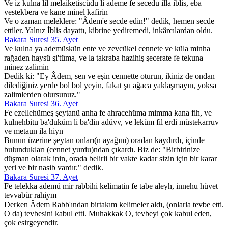
Ve iz kulna lil melaiketiscüdu li ademe fe secedu illa iblis, eba
vestekbera ve kane minel kafirin
Ve o zaman meleklere: "Âdem'e secde edin!" dedik, hemen secde
ettiler. Yalnız İblis dayattı, kibrine yediremedi, inkârcılardan oldu.
Bakara Suresi 35. Ayet
Ve kulna ya ademüskün ente ve zevcükel cennete ve küla minha
rağaden haysü şi'tüma, ve la takraba hazihiş şecerate fe tekuna
minez zalimin
Dedik ki: "Ey Âdem, sen ve eşin cennette oturun, ikiniz de ondan
dilediğiniz yerde bol bol yeyin, fakat şu ağaca yaklaşmayın, yoksa
zalimlerden olursunuz."
Bakara Suresi 36. Ayet
Fe ezellehümeş şeytanü anha fe ahracehüma mimma kana fih, ve
kulnehbitu ba'duküm li ba'din adüvv, ve leküm fil erdi müstekarruv
ve metaun ila hiyn
Bunun üzerine şeytan onları(n ayağını) oradan kaydırdı, içinde
bulundukları (cennet yurdu)ndan çıkardı. Biz de: "Birbirinize
düşman olarak inin, orada belirli bir vakte kadar sizin için bir karar
yeri ve bir nasib vardır." dedik.
Bakara Suresi 37. Ayet
Fe telekka ademü mir rabbihi kelimatin fe tabe aleyh, innehu hüvet
tevvabür rahiym
Derken Âdem Rabb'ından birtakım kelimeler aldı, (onlarla tevbe etti.
O da) tevbesini kabul etti. Muhakkak O, tevbeyi çok kabul eden,
çok esirgeyendir.