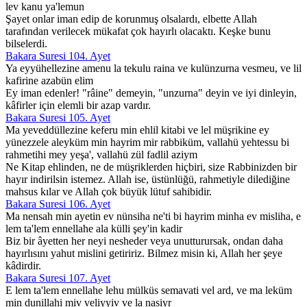
lev kanu ya'lemun
Şayet onlar iman edip de korunmuş olsalardı, elbette Allah
tarafından verilecek mükafat çok hayırlı olacaktı. Keşke bunu
bilselerdi.
Bakara Suresi 104. Ayet
Ya eyyühellezine amenu la tekulu raina ve kulünzurna vesmeu, ve lil
kafirine azabün elim
Ey iman edenler! "râine" demeyin, "unzurna" deyin ve iyi dinleyin,
kâfirler için elemli bir azap vardır.
Bakara Suresi 105. Ayet
Ma yeveddüllezine keferu min ehlil kitabi ve lel müşrikine ey
yünezzele aleyküm min hayrim mir rabbiküm, vallahü yehtessu bi
rahmetihi mey yeşa', vallahü zül fadlil aziym
Ne Kitap ehlinden, ne de müşriklerden hiçbiri, size Rabbinizden bir
hayır indirilsin istemez. Allah ise, üstünlüğü, rahmetiyle dilediğine
mahsus kılar ve Allah çok büyük lütuf sahibidir.
Bakara Suresi 106. Ayet
Ma nensah min ayetin ev nünsiha ne'ti bi hayrim minha ev misliha, e
lem ta'lem ennellahe ala külli şey'in kadir
Biz bir âyetten her neyi nesheder veya unutturursak, ondan daha
hayırlısını yahut mislini getiririz. Bilmez misin ki, Allah her şeye
kâdirdir.
Bakara Suresi 107. Ayet
E lem ta'lem ennellahe lehu mülküs semavati vel ard, ve ma leküm
min dunillahi miv veliyyiv ve la nasiyr