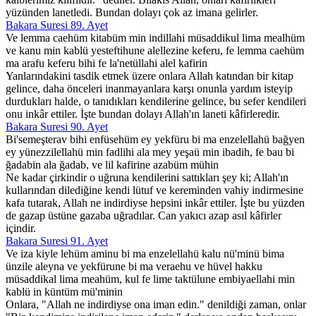
yüzünden lanetledi. Bundan dolayı çok az imana gelirler.
Bakara Suresi 89. Ayet
Ve lemma caehüm kitabüm min indillahi müsaddikul lima mealhüm
ve kanu min kablü yesteftihune alellezine keferu, fe lemma caehüm
ma arafu keferu bihi fe la'netüllahi alel kafirin
Yanlarındakini tasdik etmek üzere onlara Allah katından bir kitap
gelince, daha önceleri inanmayanlara karşı onunla yardım isteyip
durdukları halde, o tanıdıkları kendilerine gelince, bu sefer kendileri
onu inkâr ettiler. İşte bundan dolayı Allah'ın laneti kâfirleredir.
Bakara Suresi 90. Ayet
Bi'semeşterav bihi enfüsehüm ey yekfüru bi ma enzelellahü bağyen
ey yünezzilellahü min fadlihi ala mey yeşaü min ibadih, fe bau bi
ğadabin ala ğadab, ve lil kafirine azabüm mühin
Ne kadar çirkindir o uğruna kendilerini sattıkları şey ki; Allah'ın
kullarından dilediğine kendi lütuf ve kereminden vahiy indirmesine
kafa tutarak, Allah ne indirdiyse hepsini inkâr ettiler. İşte bu yüzden
de gazap üstüne gazaba uğradılar. Can yakıcı azap asıl kâfirler
içindir.
Bakara Suresi 91. Ayet
Ve iza kiyle lehüm aminu bi ma enzelellahü kalu nü'minü bima
ünzile aleyna ve yekfürune bi ma veraehu ve hüvel hakku
müsaddikal lima meahüm, kul fe lime taktülune embiyaellahi min
kablü in küntüm mü'minin
Onlara, "Allah ne indirdiyse ona iman edin." denildiği zaman, onlar