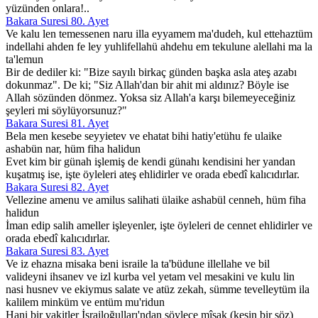
yüzünden onlara!..
Bakara Suresi 80. Ayet
Ve kalu len temessenen naru illa eyyamem ma'dudeh, kul ettehaztüm
indellahi ahden fe ley yuhlifellahü ahdehu em tekulune alellahi ma la
ta'lemun
Bir de dediler ki: "Bize sayılı birkaç günden başka asla ateş azabı
dokunmaz". De ki; "Siz Allah'dan bir ahit mi aldınız? Böyle ise
Allah sözünden dönmez. Yoksa siz Allah'a karşı bilemeyeceğiniz
şeyleri mi söylüyorsunuz?"
Bakara Suresi 81. Ayet
Bela men kesebe seyyietev ve ehatat bihi hatiy'etühu fe ulaike
ashabün nar, hüm fiha halidun
Evet kim bir günah işlemiş de kendi günahı kendisini her yandan
kuşatmış ise, işte öyleleri ateş ehlidirler ve orada ebedî kalıcıdırlar.
Bakara Suresi 82. Ayet
Vellezine amenu ve amilus salihati ülaike ashabül cenneh, hüm fiha
halidun
İman edip salih ameller işleyenler, işte öyleleri de cennet ehlidirler ve
orada ebedî kalıcıdırlar.
Bakara Suresi 83. Ayet
Ve iz ehazna misaka beni israile la ta'büdune illellahe ve bil
valideyni ihsanev ve izl kurba vel yetam vel mesakini ve kulu lin
nasi husnev ve ekiymus salate ve atüz zekah, sümme tevelleytüm ila
kalilem minküm ve entüm mu'ridun
Hani bir vakitler İsrailoğulları'ndan şöylece mîsak (kesin bir söz)