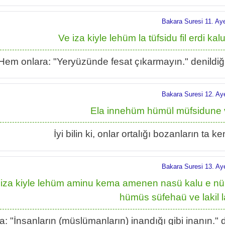
Bakara Suresi 11. Ay
Ve iza kiyle lehüm la tüfsidu fil erdi 
Hem onlara: "Yeryüzünde fesat çıkarmayın." denildiğind
Bakara Suresi 12. Ay
Ela innehüm hümül müfsidune ve
İyi bilin ki, onlar ortalığı bozanların ta k
Bakara Suresi 13. Ay
 iza kiyle lehüm aminu kema amenen nasü kalu e n
hümüs süfehaü ve lakil 
a: "İnsanların (müslümanların) inandığı gibi inanın." d