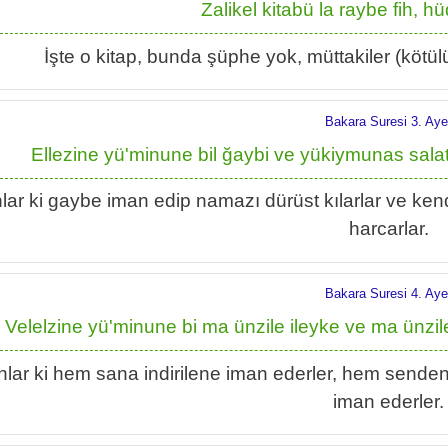
Zalikel kitabü la raybe fih, hü
İşte o kitap, bunda şüphe yok, müttakiler (kötülü
Bakara Suresi 3. Aye
Ellezine yü'minune bil ğaybi ve yükiymunas sa
lar ki gaybe iman edip namazı dürüst kılarlar ve kendi
harcarlar.
Bakara Suresi 4. Aye
Velelzine yü'minune bi ma ünzile ileyke ve ma ünzile
lar ki hem sana indirilene iman ederler, hem senden ö
iman ederler.