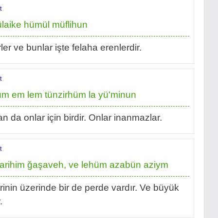
t
ülaike hümül müflihun
er ve bunlar işte felaha erenlerdir.
t
üm em lem tünzirhüm la yü'minun
da onlar için birdir. Onlar inanmazlar.
t
bsarihim ğaşaveh, ve lehüm azabün aziym
erinin üzerinde bir de perde vardır. Ve büyük
.