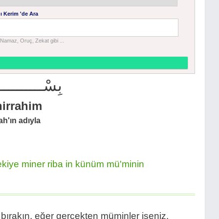
ı Kerim 'de Ara
Namaz, Oruç, Zekat gibi ...
بِسْــــــــــ
nirrahim
h'ın adıyla
kiye miner riba in künüm mü'minin
i bırakın, eğer gerçekten müminler iseniz.