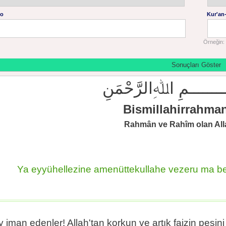
No
Kur'an-
Örneğin: 
ــــــــمِ اﷲِالرَّحْمَنِ
Bismillahirrahma
Rahmân ve Rahîm olan Alla
Ya eyyühellezine amenüttekullahe vezeru ma be
y iman edenler! Allah'tan korkun ve artık faizin peşin