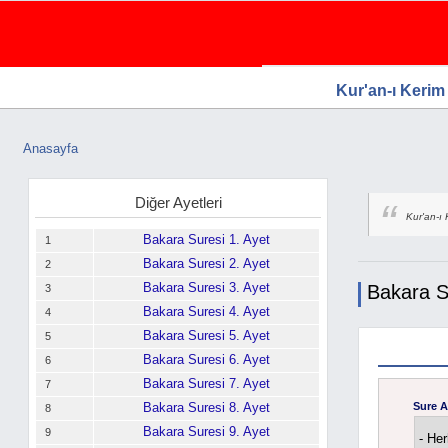
WTG Software.Com, Web Tasarım, Goog
Ücretsiz Firma Rehberi, Web Tasarım, Ücretsiz Firma Ekle
Firma Rehberi
Kur'an-ı Kerim
Anasayfa
Buradasınız
Diğer Ayetleri
Kur'an-ı 
Bakara Suresi 1. Ayet
1
Bakara Suresi 2. Ayet
2
Bakara Suresi 3. Ayet
Bakara S
3
Bakara Suresi 4. Ayet
4
Bakara Suresi 5. Ayet
5
Bakara Suresi 6. Ayet
6
Bakara Suresi 7. Ayet
7
Bakara Suresi 8. Ayet
Sure A
8
Bakara Suresi 9. Ayet
9