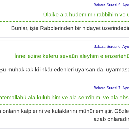
Bakara Suresi 5. Aye
Ülaike ala hüdem mir rabbihim ve 
Bunlar, işte Rabblerinden bir hidayet üzerindedirl
Bakara Suresi 6. Aye
İnnellezine keferu sevaün aleyhim e enzerteh
Şu muhakkak ki inkâr edenleri uyarsan da, uyarmasan 
Bakara Suresi 7. Aye
atemallahü ala kulubihim ve ala sem'ihim, ve ala e
h onların kalplerini ve kulaklarını mühürlemiştir. Gözl
azab onlaradır