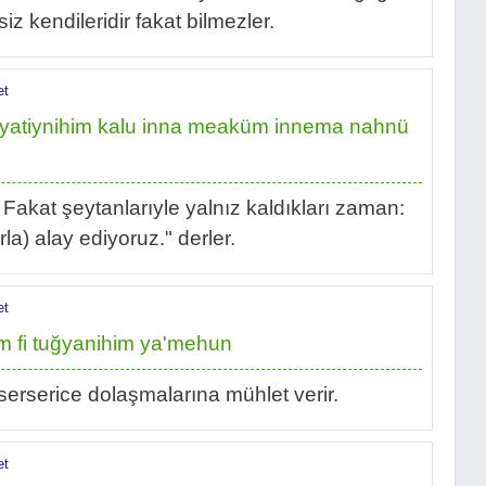
siz kendileridir fakat bilmezler.
et
şeyatiynihim kalu inna meaküm innema nahnü
 Fakat şeytanlarıyle yalnız kaldıkları zaman:
rla) alay ediyoruz." derler.
et
m fi tuğyanihim ya'mehun
e serserice dolaşmalarına mühlet verir.
et