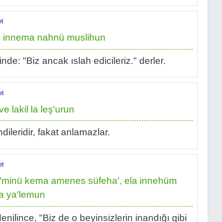
et
kalu innema nahnü muslihun
e: "Biz ancak ıslah edicileriz." derler.
et
 lakil la leş'urun
endileridir, fakat anlamazlar.
et
ü'minü kema amenes süfeha', ela innehüm
la ya'lemun
enilince, "Biz de o beyinsizlerin inandığı gibi