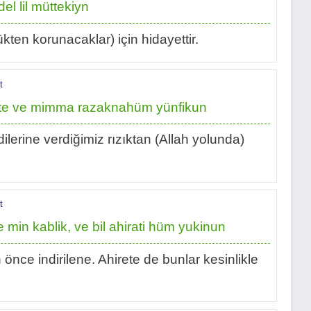
del lil müttekiyn
kten korunacaklar) için hidayettir.
t
late ve mimma razaknahüm yünfikun
lerine verdiğimiz rızıktan (Allah yolunda)
t
 min kablik, ve bil ahirati hüm yukinun
nce indirilene. Ahirete de bunlar kesinlikle