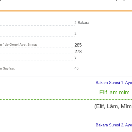
2-Bakara
2
285
m ' de Genel Ayet Sırası:
278
3
46
m Sayfası:
Bakara Suresi 1. Aye
Elif lam mim
(Elif, Lâm, Mîm
Bakara Suresi 2. Aye