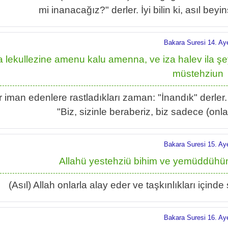
mi inanacağız?" derler. İyi bilin ki, asıl beyin
Bakara Suresi 14. Ay
a lekullezine amenu kalu amenna, ve iza halev ila 
müstehziun
 iman edenlere rastladıkları zaman: "İnandık" derler.
"Biz, sizinle beraberiz, biz sadece (onla
Bakara Suresi 15. Ay
Allahü yestehziü bihim ve yemüddühü
(Asıl) Allah onlarla alay eder ve taşkınlıkları içind
Bakara Suresi 16. Ay