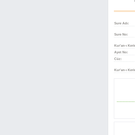
Bakara Suresi 29. Ayet
29
Bakara Suresi 30. Ayet
30
Bakara Suresi 31. Ayet
31
Sure Adı:
Bakara Suresi 32. Ayet
32
Bakara Suresi 33. Ayet
33
Sure No:
Bakara Suresi 34. Ayet
34
Kur'an-ı Keri
Bakara Suresi 35. Ayet
35
Ayet No:
Bakara Suresi 36. Ayet
36
Cüz:
Bakara Suresi 37. Ayet
37
Bakara Suresi 38. Ayet
Kur'an-ı Keri
38
Bakara Suresi 39. Ayet
39
Bakara Suresi 40. Ayet
40
Bakara Suresi 41. Ayet
41
Bakara Suresi 42. Ayet
42
Bakara Suresi 43. Ayet
43
Bakara Suresi 44. Ayet
44
Bakara Suresi 45. Ayet
45
Bakara Suresi 46. Ayet
46
Bakara Suresi 47. Ayet