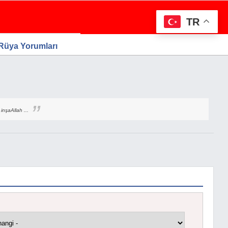
TR
 Rüya Yorumları
inşaAllah ...