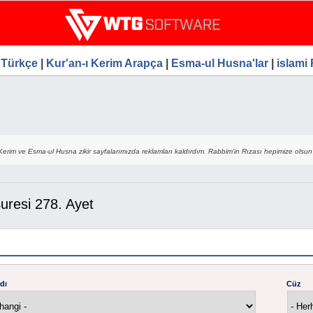
Ana
le Seo Hizmetleri, Ücretsiz
içeriğe
atla
 Türkçe
|
Kur'an-ı Kerim Arapça
|
Esma-ul Husna'lar
|
islami
Kerim ve Esma-ul Husna zikir sayfalarımızda reklamları kaldırdım. Rabbim'in Rızası hepimize olsun 
uresi 278. Ayet
dı
Cüz