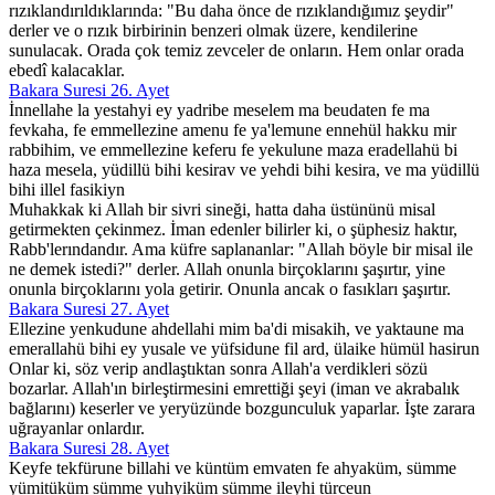
rızıklandırıldıklarında: "Bu daha önce de rızıklandığımız şeydir"
derler ve o rızık birbirinin benzeri olmak üzere, kendilerine
sunulacak. Orada çok temiz zevceler de onların. Hem onlar orada
ebedî kalacaklar.
Bakara Suresi 26. Ayet
İnnellahe la yestahyi ey yadribe meselem ma beudaten fe ma
fevkaha, fe emmellezine amenu fe ya'lemune ennehül hakku mir
rabbihim, ve emmellezine keferu fe yekulune maza eradellahü bi
haza mesela, yüdillü bihi kesirav ve yehdi bihi kesira, ve ma yüdillü
bihi illel fasikiyn
Muhakkak ki Allah bir sivri sineği, hatta daha üstününü misal
getirmekten çekinmez. İman edenler bilirler ki, o şüphesiz haktır,
Rabb'lerındandır. Ama küfre saplananlar: "Allah böyle bir misal ile
ne demek istedi?" derler. Allah onunla birçoklarını şaşırtır, yine
onunla birçoklarını yola getirir. Onunla ancak o fasıkları şaşırtır.
Bakara Suresi 27. Ayet
Ellezine yenkudune ahdellahi mim ba'di misakih, ve yaktaune ma
emerallahü bihi ey yusale ve yüfsidune fil ard, ülaike hümül hasirun
Onlar ki, söz verip andlaştıktan sonra Allah'a verdikleri sözü
bozarlar. Allah'ın birleştirmesini emrettiği şeyi (iman ve akrabalık
bağlarını) keserler ve yeryüzünde bozgunculuk yaparlar. İşte zarara
uğrayanlar onlardır.
Bakara Suresi 28. Ayet
Keyfe tekfürune billahi ve küntüm emvaten fe ahyaküm, sümme
yümitüküm sümme yuhyiküm sümme ileyhi türceun