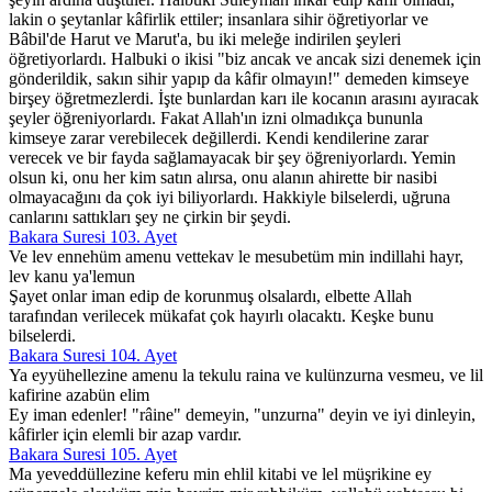
lakin o şeytanlar kâfirlik ettiler; insanlara sihir öğretiyorlar ve
Bâbil'de Harut ve Marut'a, bu iki meleğe indirilen şeyleri
öğretiyorlardı. Halbuki o ikisi "biz ancak ve ancak sizi denemek için
gönderildik, sakın sihir yapıp da kâfir olmayın!" demeden kimseye
birşey öğretmezlerdi. İşte bunlardan karı ile kocanın arasını ayıracak
şeyler öğreniyorlardı. Fakat Allah'ın izni olmadıkça bununla
kimseye zarar verebilecek değillerdi. Kendi kendilerine zarar
verecek ve bir fayda sağlamayacak bir şey öğreniyorlardı. Yemin
olsun ki, onu her kim satın alırsa, onu alanın ahirette bir nasibi
olmayacağını da çok iyi biliyorlardı. Hakkiyle bilselerdi, uğruna
canlarını sattıkları şey ne çirkin bir şeydi.
Bakara Suresi 103. Ayet
Ve lev ennehüm amenu vettekav le mesubetüm min indillahi hayr,
lev kanu ya'lemun
Şayet onlar iman edip de korunmuş olsalardı, elbette Allah
tarafından verilecek mükafat çok hayırlı olacaktı. Keşke bunu
bilselerdi.
Bakara Suresi 104. Ayet
Ya eyyühellezine amenu la tekulu raina ve kulünzurna vesmeu, ve lil
kafirine azabün elim
Ey iman edenler! "râine" demeyin, "unzurna" deyin ve iyi dinleyin,
kâfirler için elemli bir azap vardır.
Bakara Suresi 105. Ayet
Ma yeveddüllezine keferu min ehlil kitabi ve lel müşrikine ey