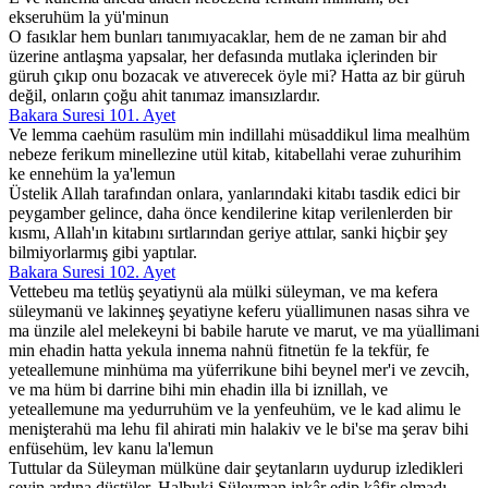
ekseruhüm la yü'minun
O fasıklar hem bunları tanımıyacaklar, hem de ne zaman bir ahd
üzerine antlaşma yapsalar, her defasında mutlaka içlerinden bir
güruh çıkıp onu bozacak ve atıverecek öyle mi? Hatta az bir güruh
değil, onların çoğu ahit tanımaz imansızlardır.
Bakara Suresi 101. Ayet
Ve lemma caehüm rasulüm min indillahi müsaddikul lima mealhüm
nebeze ferikum minellezine utül kitab, kitabellahi verae zuhurihim
ke ennehüm la ya'lemun
Üstelik Allah tarafından onlara, yanlarındaki kitabı tasdik edici bir
peygamber gelince, daha önce kendilerine kitap verilenlerden bir
kısmı, Allah'ın kitabını sırtlarından geriye attılar, sanki hiçbir şey
bilmiyorlarmış gibi yaptılar.
Bakara Suresi 102. Ayet
Vettebeu ma tetlüş şeyatiynü ala mülki süleyman, ve ma kefera
süleymanü ve lakinneş şeyatiyne keferu yüallimunen nasas sihra ve
ma ünzile alel melekeyni bi babile harute ve marut, ve ma yüallimani
min ehadin hatta yekula innema nahnü fitnetün fe la tekfür, fe
yeteallemune minhüma ma yüferrikune bihi beynel mer'i ve zevcih,
ve ma hüm bi darrine bihi min ehadin illa bi iznillah, ve
yeteallemune ma yedurruhüm ve la yenfeuhüm, ve le kad alimu le
menişterahü ma lehu fil ahirati min halakiv ve le bi'se ma şerav bihi
enfüsehüm, lev kanu la'lemun
Tuttular da Süleyman mülküne dair şeytanların uydurup izledikleri
şeyin ardına düştüler. Halbuki Süleyman inkâr edip kâfir olmadı,