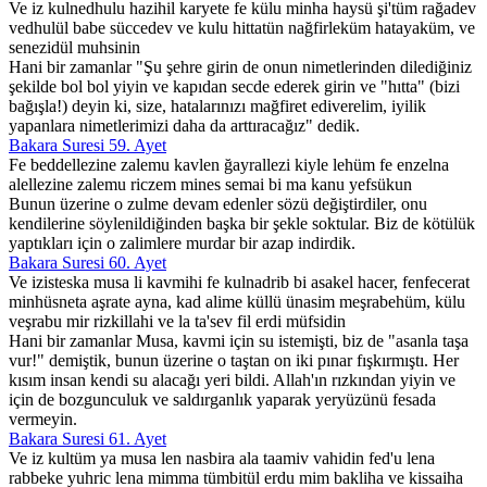
Ve iz kulnedhulu hazihil karyete fe külu minha haysü şi'tüm rağadev
vedhulül babe süccedev ve kulu hittatün nağfirleküm hatayaküm, ve
senezidül muhsinin
Hani bir zamanlar "Şu şehre girin de onun nimetlerinden dilediğiniz
şekilde bol bol yiyin ve kapıdan secde ederek girin ve "hıtta" (bizi
bağışla!) deyin ki, size, hatalarınızı mağfiret ediverelim, iyilik
yapanlara nimetlerimizi daha da arttıracağız" dedik.
Bakara Suresi 59. Ayet
Fe beddellezine zalemu kavlen ğayrallezi kiyle lehüm fe enzelna
alellezine zalemu riczem mines semai bi ma kanu yefsükun
Bunun üzerine o zulme devam edenler sözü değiştirdiler, onu
kendilerine söylenildiğinden başka bir şekle soktular. Biz de kötülük
yaptıkları için o zalimlere murdar bir azap indirdik.
Bakara Suresi 60. Ayet
Ve izisteska musa li kavmihi fe kulnadrib bi asakel hacer, fenfecerat
minhüsneta aşrate ayna, kad alime küllü ünasim meşrabehüm, külu
veşrabu mir rizkillahi ve la ta'sev fil erdi müfsidin
Hani bir zamanlar Musa, kavmi için su istemişti, biz de "asanla taşa
vur!" demiştik, bunun üzerine o taştan on iki pınar fışkırmıştı. Her
kısım insan kendi su alacağı yeri bildi. Allah'ın rızkından yiyin ve
için de bozgunculuk ve saldırganlık yaparak yeryüzünü fesada
vermeyin.
Bakara Suresi 61. Ayet
Ve iz kultüm ya musa len nasbira ala taamiv vahidin fed'u lena
rabbeke yuhric lena mimma tümbitül erdu mim bakliha ve kissaiha