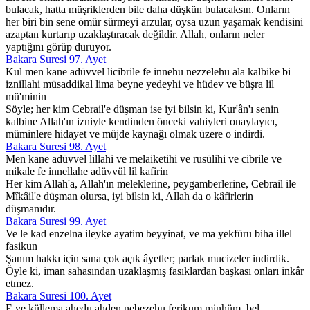
bulacak, hatta müşriklerden bile daha düşkün bulacaksın. Onların
her biri bin sene ömür sürmeyi arzular, oysa uzun yaşamak kendisini
azaptan kurtarıp uzaklaştıracak değildir. Allah, onların neler
yaptığını görüp duruyor.
Bakara Suresi 97. Ayet
Kul men kane adüvvel licibrile fe innehu nezzelehu ala kalbike bi
iznillahi müsaddikal lima beyne yedeyhi ve hüdev ve büşra lil
mü'minin
Söyle; her kim Cebrail'e düşman ise iyi bilsin ki, Kur'ân'ı senin
kalbine Allah'ın izniyle kendinden önceki vahiyleri onaylayıcı,
müminlere hidayet ve müjde kaynağı olmak üzere o indirdi.
Bakara Suresi 98. Ayet
Men kane adüvvel lillahi ve melaiketihi ve rusülihi ve cibrile ve
mikale fe innellahe adüvvül lil kafirin
Her kim Allah'a, Allah'ın meleklerine, peygamberlerine, Cebrail ile
Mîkâil'e düşman olursa, iyi bilsin ki, Allah da o kâfirlerin
düşmanıdır.
Bakara Suresi 99. Ayet
Ve le kad enzelna ileyke ayatim beyyinat, ve ma yekfüru biha illel
fasikun
Şanım hakkı için sana çok açık âyetler; parlak mucizeler indirdik.
Öyle ki, iman sahasından uzaklaşmış fasıklardan başkası onları inkâr
etmez.
Bakara Suresi 100. Ayet
E ve küllema ahedu ahden nebezehu ferikum minhüm, bel