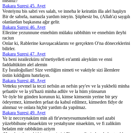
mısınız?
Bakara Suresi 45. Ayet
Vesteiynu bis sabri ves salah, ve inneha le keiratün illa alel haşiiyn
Bir de sabırla, namazla yardım isteyin. Şüphesiz bu, (Allah'a) saygılı
olanlardan başkasına ağır gelir.
Bakara Suresi 46. Ayet
Ellezine yezunnune ennehüm mülaku rabbihim ve ennehüm ileyhi
raciun
Onlar ki, Rablerine kavuşacaklarını ve gerçekten O'na döneceklerini
bilirler.
Bakara Suresi 47. Ayet
Ya beni israilezküru ni'metiyelleti en'amtü aleyküm ve enni
faddaltüküm alel alemin
Ey İsrailoğulları! Size verdiğim nimeti ve vaktiyle sizi âlemlere
üstün kıldığımı hatırlayın.
Bakara Suresi 48. Ayet
Vetteku yevmel la teczi nefsün an nefsin şey'ev ve la yukbelü minha
şefaatüv ve la yü'hazü minha adlüv ve la hüm yünsarun
Ve öyle bir günden korunun ki, kimse kimsenin yerine bir şey
ödeyemez, kimseden şefaat da kabul edilmez, kimseden fidye de
alınmaz ve onlara hiçbir yardım da yapılmaz.
Bakara Suresi 49. Ayet
Ve iz necceynaküm min ali fir'avneyesumuneküm suel azabi
yüzebbihune ebnaeküm ve yestahyune nisaeküm, ve fi zaliküm
belaüm mir rabbiküm aziym