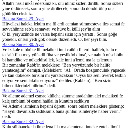
Allah'ı nasıl inkâr edersiniz ki, ölü idiniz sizleri diriltti. Sonra sizleri
yine öldürecek, sonra yine diriltecek, sonra da döndürülüp ona
götürüleceksiniz.
Bakara Suresi 29. Ayet
Hüvellezi haleka leküm ma fil erdi cemian sümmesteva iles semai fe
sevvahünne seb'a semavat, ve hüve bi külli şey'in alim
O ki, yeryüzünde ne varsa hepsini sizin için yarattı . Sonra göğe
yöneldi, onları yedi gök olarak düzenledi. O, her şeyi bilir.
Bakara Suresi 30. Ayet
Ve iz kale rabbüke lil melaiketi inni cailün fil erdi halifeh, kalu e
tec'alü fiha mey yüfsidü fiha ve yesfiküd dima', ve nahnü nüsebbihu
bi hamdike ve nükaddisü lek, kale inni a'lemü ma la ta'lemun
Bir zamanlar Rabb'in meleklere: "Ben yeryüzünde bir halife
yaratacağım" demişti. (Melekler): "A!.. Orada bozgunculuk yapacak
ve kan dökecek birisini mi yaratacaksın? Oysa biz seni överek tesbih
ediyor ve seni takdis ediyoruz" dediler. (Rabb'in): "Ben sizin
bilmediklerinizi bilirim." dedi.
Bakara Suresi 31. Ayet
Ve alleme ademel esmae külleha sümme aradahüm alel melaiketi fe
kale embiuni bi esmai haülai in küntüm sadikiyn
Ve Âdem'e isimlerin hepsini öğretti, sonra onları meleklere gösterip:
"Haydi davanızda sadıksanız bana şunları isimleriyle haber verin."
dedi.
Bakara Suresi 32. Ayet
Kalu sübhaneke la ilme lena illa ma alemtena, inneke entel alimül