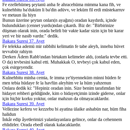
Fe ezellehümeş şeytanü anha fe ahracehüma mimma kana fih, ve
kulnehbitu ba'duküm li ba'din adüvv, ve leküm fil erdi müstekarruv
ve metaun ila hiyn
Bunun üzerine şeytan onları(n ayağını) oradan kaydırdı, içinde
bulundukları (cennet yurdu)ndan çıkardı. Biz de: "Birbirinize
düşman olarak inin, orada belirli bir vakte kadar sizin için bir karar
yeri ve bir nasib vardır." dedik.
Bakara Suresi 37. Ayet
Fe telekka ademü mir rabbihi kelimatin fe tabe aleyh, innehu hüvet
tevvabür rahiym
Derken Âdem Rabb'ından birtakım kelimeler aldı, (onlarla tevbe etti.
O da) tevbesini kabul etti. Muhakkak O, tevbeyi çok kabul eden,
çok esirgeyendir.
Bakara Suresi 38. Ayet
Kulnehbitu minha cemia, fe imma ye'tiyenneküm minni hüden fe
men tebia hüdaye fe la havfün aleyhim ve la hüm yahzenun
Onlara dedik ki: "Hepiniz oradan inin. Size benim tarafımdan bir
hidayet rehberi geldiğinde, kim o hidayetçimin izinde giderse, onlar
için hiçbir korku yoktur, onlar mahzun da olmayacaklardır.
Bakara Suresi 39. Ayet
Vellezine keferu ve kezzebu bi ayatina ülaike ashabün nar, hüm fiha
halidun
İnkâr edip âyetlerimizi yalanlayanlara gelince, onlar da cehennem
ehlidirler. Orada ebedî olarak kalacaklardır.
Bakara Suresi 40. Ayet