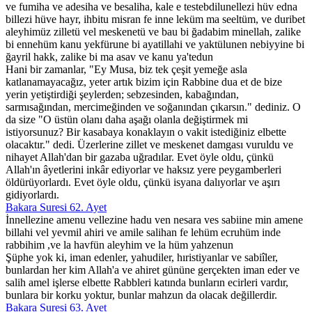
ve fumiha ve adesiha ve besaliha, kale e testebdilunellezi hüv edna
billezi hüve hayr, ihbitu misran fe inne leküm ma seeltüm, ve duribet
aleyhimüz zilletü vel meskenetü ve bau bi ğadabim minellah, zalike
bi ennehüm kanu yekfürune bi ayatillahi ve yaktülunen nebiyyine bi
ğayril hakk, zalike bi ma asav ve kanu ya'tedun
Hani bir zamanlar, "Ey Musa, biz tek çeşit yemeğe asla
katlanamayacağız, yeter artık bizim için Rabbine dua et de bize
yerin yetiştirdiği şeylerden; sebzesinden, kabağından,
sarmısağından, mercimeğinden ve soğanından çıkarsın." dediniz. O
da size "O üstün olanı daha aşağı olanla değiştirmek mi
istiyorsunuz? Bir kasabaya konaklayın o vakit istediğiniz elbette
olacaktır." dedi. Üzerlerine zillet ve meskenet damgası vuruldu ve
nihayet Allah'dan bir gazaba uğradılar. Evet öyle oldu, çünkü
Allah'ın âyetlerini inkâr ediyorlar ve haksız yere peygamberleri
öldürüyorlardı. Evet öyle oldu, çünkü isyana dalıyorlar ve aşırı
gidiyorlardı.
Bakara Suresi 62. Ayet
İnnellezine amenu vellezine hadu ven nesara ves sabiine min amene
billahi vel yevmil ahiri ve amile salihan fe lehüm ecruhüm inde
rabbihim ,ve la havfün aleyhim ve la hüm yahzenun
Şüphe yok ki, iman edenler, yahudiler, hıristiyanlar ve sabiîler,
bunlardan her kim Allah'a ve ahiret gününe gerçekten iman eder ve
salih amel işlerse elbette Rabbleri katında bunların ecirleri vardır,
bunlara bir korku yoktur, bunlar mahzun da olacak değillerdir.
Bakara Suresi 63. Ayet