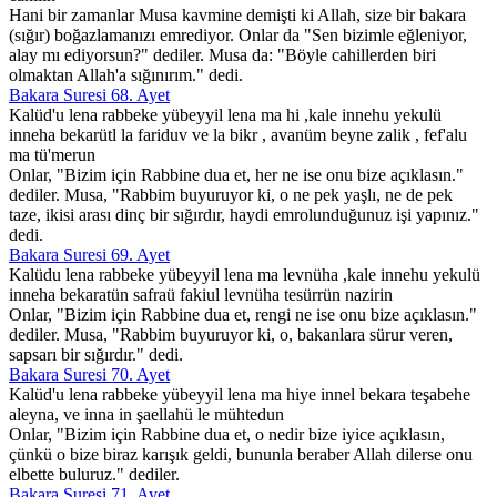
Hani bir zamanlar Musa kavmine demişti ki Allah, size bir bakara
(sığır) boğazlamanızı emrediyor. Onlar da "Sen bizimle eğleniyor,
alay mı ediyorsun?" dediler. Musa da: "Böyle cahillerden biri
olmaktan Allah'a sığınırım." dedi.
Bakara Suresi 68. Ayet
Kalüd'u lena rabbeke yübeyyil lena ma hi ,kale innehu yekulü
inneha bekarütl la fariduv ve la bikr , avanüm beyne zalik , fef'alu
ma tü'merun
Onlar, "Bizim için Rabbine dua et, her ne ise onu bize açıklasın."
dediler. Musa, "Rabbim buyuruyor ki, o ne pek yaşlı, ne de pek
taze, ikisi arası dinç bir sığırdır, haydi emrolunduğunuz işi yapınız."
dedi.
Bakara Suresi 69. Ayet
Kalüdu lena rabbeke yübeyyil lena ma levnüha ,kale innehu yekulü
inneha bekaratün safraü fakiul levnüha tesürrün nazirin
Onlar, "Bizim için Rabbine dua et, rengi ne ise onu bize açıklasın."
dediler. Musa, "Rabbim buyuruyor ki, o, bakanlara sürur veren,
sapsarı bir sığırdır." dedi.
Bakara Suresi 70. Ayet
Kalüd'u lena rabbeke yübeyyil lena ma hiye innel bekara teşabehe
aleyna, ve inna in şaellahü le mühtedun
Onlar, "Bizim için Rabbine dua et, o nedir bize iyice açıklasın,
çünkü o bize biraz karışık geldi, bununla beraber Allah dilerse onu
elbette buluruz." dediler.
Bakara Suresi 71. Ayet