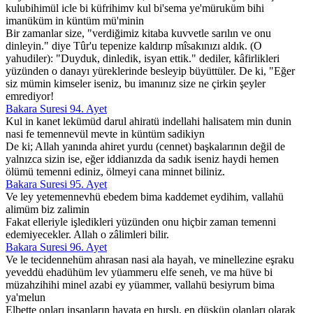
kulubihimül icle bi küfrihimv kul bi'sema ye'müruküm bihi
imanüküm in küntüm mü'minin
Bir zamanlar size, "verdiğimiz kitaba kuvvetle sarılın ve onu
dinleyin." diye Tûr'u tepenize kaldırıp mîsakınızı aldık. (O
yahudiler): "Duyduk, dinledik, isyan ettik." dediler, kâfirlikleri
yüzünden o danayı yüreklerinde besleyip büyüttüler. De ki, "Eğer
siz mümin kimseler iseniz, bu imanınız size ne çirkin şeyler
emrediyor!
Bakara Suresi 94. Ayet
Kul in kanet lekümüd darul ahiratü indellahi halisatem min dunin
nasi fe temennevül mevte in küntüm sadikiyn
De ki; Allah yanında ahiret yurdu (cennet) başkalarının değil de
yalnızca sizin ise, eğer iddianızda da sadık iseniz haydi hemen
ölümü temenni ediniz, ölmeyi cana minnet biliniz.
Bakara Suresi 95. Ayet
Ve ley yetemennevhü ebedem bima kaddemet eydihim, vallahü
alimüm biz zalimin
Fakat elleriyle işledikleri yüzünden onu hiçbir zaman temenni
edemiyecekler. Allah o zâlimleri bilir.
Bakara Suresi 96. Ayet
Ve le tecidennehüm ahrasan nasi ala hayah, ve minellezine eşraku
yeveddü ehadühüm lev yüammeru elfe seneh, ve ma hüve bi
müzahzihihi minel azabi ey yüammer, vallahü besiyrum bima
ya'melun
Elbette onları insanların hayata en hırslı, en düşkün olanları olarak