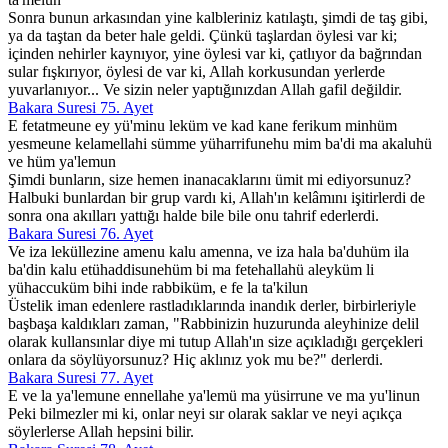
Sonra bunun arkasından yine kalbleriniz katılaştı, şimdi de taş gibi,
ya da taştan da beter hale geldi. Çünkü taşlardan öylesi var ki;
içinden nehirler kaynıyor, yine öylesi var ki, çatlıyor da bağrından
sular fışkırıyor, öylesi de var ki, Allah korkusundan yerlerde
yuvarlanıyor... Ve sizin neler yaptığınızdan Allah gafil değildir.
Bakara Suresi 75. Ayet
E fetatmeune ey yü'minu leküm ve kad kane ferikum minhüm
yesmeune kelamellahi sümme yüharrifunehu mim ba'di ma akaluhü
ve hüm ya'lemun
Şimdi bunların, size hemen inanacaklarını ümit mi ediyorsunuz?
Halbuki bunlardan bir grup vardı ki, Allah'ın kelâmını işitirlerdi de
sonra ona akılları yattığı halde bile bile onu tahrif ederlerdi.
Bakara Suresi 76. Ayet
Ve iza leküllezine amenu kalu amenna, ve iza hala ba'duhüm ila
ba'din kalu etühaddisunehüm bi ma fetehallahü aleyküm li
yühaccuküm bihi inde rabbiküm, e fe la ta'kilun
Üstelik iman edenlere rastladıklarında inandık derler, birbirleriyle
başbaşa kaldıkları zaman, "Rabbinizin huzurunda aleyhinize delil
olarak kullansınlar diye mi tutup Allah'ın size açıkladığı gerçekleri
onlara da söylüyorsunuz? Hiç aklınız yok mu be?" derlerdi.
Bakara Suresi 77. Ayet
E ve la ya'lemune ennellahe ya'lemü ma yüsirrune ve ma yu'linun
Peki bilmezler mi ki, onlar neyi sır olarak saklar ve neyi açıkça
söylerlerse Allah hepsini bilir.