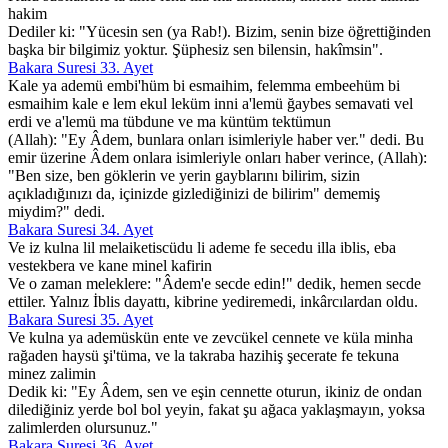
hakim
Dediler ki: "Yücesin sen (ya Rab!). Bizim, senin bize öğrettiğinden
başka bir bilgimiz yoktur. Şüphesiz sen bilensin, hakîmsin".
Bakara Suresi 33. Ayet
Kale ya ademü embi'hüm bi esmaihim, felemma embeehüm bi
esmaihim kale e lem ekul leküm inni a'lemü ğaybes semavati vel
erdi ve a'lemü ma tübdune ve ma küntüm tektümun
(Allah): "Ey Âdem, bunlara onları isimleriyle haber ver." dedi. Bu
emir üzerine Âdem onlara isimleriyle onları haber verince, (Allah):
"Ben size, ben göklerin ve yerin gayblarını bilirim, sizin
açıkladığınızı da, içinizde gizlediğinizi de bilirim" dememiş
miydim?" dedi.
Bakara Suresi 34. Ayet
Ve iz kulna lil melaiketiscüdu li ademe fe secedu illa iblis, eba
vestekbera ve kane minel kafirin
Ve o zaman meleklere: "Âdem'e secde edin!" dedik, hemen secde
ettiler. Yalnız İblis dayattı, kibrine yediremedi, inkârcılardan oldu.
Bakara Suresi 35. Ayet
Ve kulna ya ademüskün ente ve zevcükel cennete ve küla minha
rağaden haysü şi'tüma, ve la takraba hazihiş şecerate fe tekuna
minez zalimin
Dedik ki: "Ey Âdem, sen ve eşin cennette oturun, ikiniz de ondan
dilediğiniz yerde bol bol yeyin, fakat şu ağaca yaklaşmayın, yoksa
zalimlerden olursunuz."
Bakara Suresi 36. Ayet