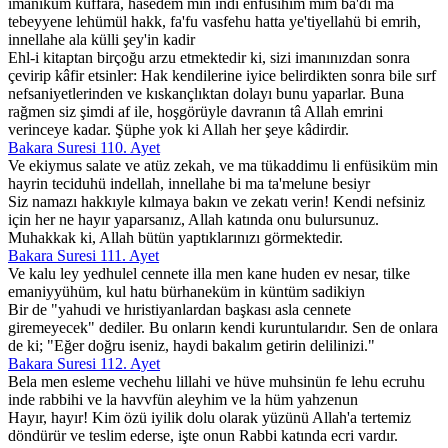
imaniküm küffara, hasedem min indi enfüsihim mim ba'di ma
tebeyyene lehümül hakk, fa'fu vasfehu hatta ye'tiyellahü bi emrih,
innellahe ala külli şey'in kadir
Ehl-i kitaptan birçoğu arzu etmektedir ki, sizi imanınızdan sonra
çevirip kâfir etsinler: Hak kendilerine iyice belirdikten sonra bile sırf
nefsaniyetlerinden ve kıskançlıktan dolayı bunu yaparlar. Buna
rağmen siz şimdi af ile, hoşgörüyle davranın tâ Allah emrini
verinceye kadar. Şüphe yok ki Allah her şeye kâdirdir.
Bakara Suresi 110. Ayet
Ve ekiymus salate ve atüz zekah, ve ma tükaddimu li enfüsiküm min
hayrin teciduhü indellah, innellahe bi ma ta'melune besiyr
Siz namazı hakkıyle kılmaya bakın ve zekatı verin! Kendi nefsiniz
için her ne hayır yaparsanız, Allah katında onu bulursunuz.
Muhakkak ki, Allah bütün yaptıklarınızı görmektedir.
Bakara Suresi 111. Ayet
Ve kalu ley yedhulel cennete illa men kane huden ev nesar, tilke
emaniyyühüm, kul hatu bürhaneküm in küntüm sadikiyn
Bir de "yahudi ve hıristiyanlardan başkası asla cennete
giremeyecek" dediler. Bu onların kendi kuruntularıdır. Sen de onlara
de ki; "Eğer doğru iseniz, haydi bakalım getirin delilinizi."
Bakara Suresi 112. Ayet
Bela men esleme vechehu lillahi ve hüve muhsinün fe lehu ecruhu
inde rabbihi ve la havvfün aleyhim ve la hüm yahzenun
Hayır, hayır! Kim özü iyilik dolu olarak yüzünü Allah'a tertemiz
döndürür ve teslim ederse, işte onun Rabbi katında ecri vardır.