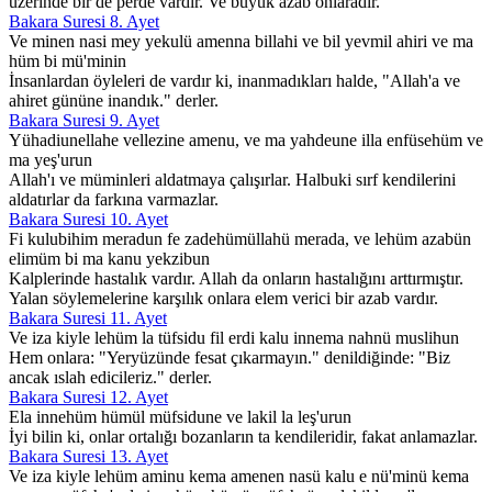
üzerinde bir de perde vardır. Ve büyük azab onlaradır.
Bakara Suresi 8. Ayet
Ve minen nasi mey yekulü amenna billahi ve bil yevmil ahiri ve ma
hüm bi mü'minin
İnsanlardan öyleleri de vardır ki, inanmadıkları halde, "Allah'a ve
ahiret gününe inandık." derler.
Bakara Suresi 9. Ayet
Yühadiunellahe vellezine amenu, ve ma yahdeune illa enfüsehüm ve
ma yeş'urun
Allah'ı ve müminleri aldatmaya çalışırlar. Halbuki sırf kendilerini
aldatırlar da farkına varmazlar.
Bakara Suresi 10. Ayet
Fi kulubihim meradun fe zadehümüllahü merada, ve lehüm azabün
elimüm bi ma kanu yekzibun
Kalplerinde hastalık vardır. Allah da onların hastalığını arttırmıştır.
Yalan söylemelerine karşılık onlara elem verici bir azab vardır.
Bakara Suresi 11. Ayet
Ve iza kiyle lehüm la tüfsidu fil erdi kalu innema nahnü muslihun
Hem onlara: "Yeryüzünde fesat çıkarmayın." denildiğinde: "Biz
ancak ıslah edicileriz." derler.
Bakara Suresi 12. Ayet
Ela innehüm hümül müfsidune ve lakil la leş'urun
İyi bilin ki, onlar ortalığı bozanların ta kendileridir, fakat anlamazlar.
Bakara Suresi 13. Ayet
Ve iza kiyle lehüm aminu kema amenen nasü kalu e nü'minü kema