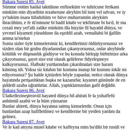
Bakara Suresi 85. Ayet
Sümme entüm haülai taktülune enfüseküm ve tuhricune ferikam
minküm min diyarihim tezaherune aleyhim bil ismi vel udvan, ve iy
ye'tuküm üsara tüfaduhüm ve hüve muharramün aleyküm
ihracühüm, e fe tü'minune bi badil kitabi ve tekfürune bi ba'd, fe ma
cezaü mey yef'alü zalike minküm illa hizyün fil hayatid dünya, ve
yevmel kiyameti yüraddune ila eşeddil azab, vemallahü bi ğafilin
amma ta'melun
Sonra sizler öyle kimselersiniz ki, kendilerinizi öldürüyorsunuz ve
sizden olan bir grubu diyarlarından çıkarıyorsunuz, onlar aleyhinde
kötülük ve düşmanlık güdüyor ve bu konuda birleşip birbirinize arka
çıkıyorsunuz, şayet size esir olarak gelirlerse fidyeleşmeye
kalkıyorsunuz. Halbuki yurtlarından çıkarılmaları size haram
kılınmış idi. Yoksa siz kitabın bir kısmına inanıp bir kısmını inkâr mı
ediyorsunuz? Şu halde içinizden böyle yapanlar, netice olarak dünya
hayatında perişanlıktan başka ne kazanırlar, kıyamet gününde de en
şiddetli azaba uğratılırlar. Allah, yaptıklarınızdan gafil değildir.
Bakara Suresi 86. Ayet
Ülaikellezineşteravül hayated dünya bil ahirati fe la yuhaffefü
anhümül azabü ve la hüm yünsarun
Bunlar ahireti, dünya hayatına satmış kimselerdir. Onun için
bunlardan azap hafifletilmez ve kendilerine bir yerden yardım da
gelmez.
Bakara Suresi 87. Ayet
Ve le kad ateyna musel kitabe ve kaffeyna mim ba'dihi bir rusüli ve