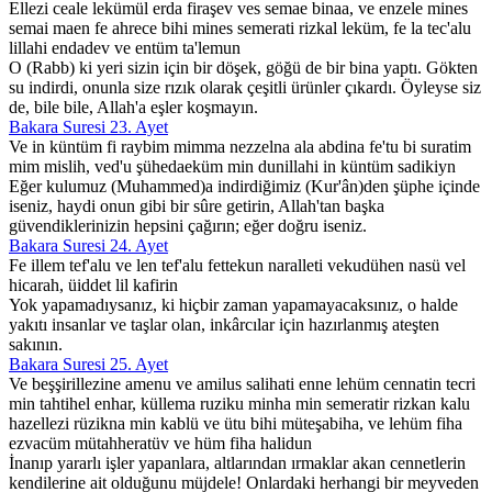
Ellezi ceale lekümül erda firaşev ves semae binaa, ve enzele mines
semai maen fe ahrece bihi mines semerati rizkal leküm, fe la tec'alu
lillahi endadev ve entüm ta'lemun
O (Rabb) ki yeri sizin için bir döşek, göğü de bir bina yaptı. Gökten
su indirdi, onunla size rızık olarak çeşitli ürünler çıkardı. Öyleyse siz
de, bile bile, Allah'a eşler koşmayın.
Bakara Suresi 23. Ayet
Ve in küntüm fi raybim mimma nezzelna ala abdina fe'tu bi suratim
mim mislih, ved'u şühedaeküm min dunillahi in küntüm sadikiyn
Eğer kulumuz (Muhammed)a indirdiğimiz (Kur'ân)den şüphe içinde
iseniz, haydi onun gibi bir sûre getirin, Allah'tan başka
güvendiklerinizin hepsini çağırın; eğer doğru iseniz.
Bakara Suresi 24. Ayet
Fe illem tef'alu ve len tef'alu fettekun naralleti vekudühen nasü vel
hicarah, üiddet lil kafirin
Yok yapamadıysanız, ki hiçbir zaman yapamayacaksınız, o halde
yakıtı insanlar ve taşlar olan, inkârcılar için hazırlanmış ateşten
sakının.
Bakara Suresi 25. Ayet
Ve beşşirillezine amenu ve amilus salihati enne lehüm cennatin tecri
min tahtihel enhar, küllema ruziku minha min semeratir rizkan kalu
hazellezi rüzikna min kablü ve ütu bihi müteşabiha, ve lehüm fiha
ezvacüm mütahheratüv ve hüm fiha halidun
İnanıp yararlı işler yapanlara, altlarından ırmaklar akan cennetlerin
kendilerine ait olduğunu müjdele! Onlardaki herhangi bir meyveden