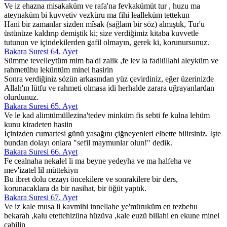
Ve iz ehazna misakaküm ve rafa'na fevkakümüt tur , huzu ma
ateynaküm bi kuvvetiv vezküru ma fihi lealleküm tettekun
Hani bir zamanlar sizden mîsak (sağlam bir söz) almıştık, Tur'u
üstünüze kaldırıp demiştik ki; size verdiğimiz kitaba kuvvetle
tutunun ve içindekilerden gafil olmayın, gerek ki, korunursunuz.
Bakara Suresi 64. Ayet
Sümme tevelleytüm mim ba'di zalik ,fe lev la fadlüllahi aleyküm ve
rahmetühu leküntüm minel hasirin
Sonra verdiğiniz sözün arkasından yüz çevirdiniz, eğer üzerinizde
Allah'ın lütfu ve rahmeti olmasa idi herhalde zarara uğrayanlardan
olurdunuz.
Bakara Suresi 65. Ayet
Ve le kad alimtümüllezina'tedev minküm fis sebti fe kulna lehüm
kunu kiradeten hasiin
İçinizden cumartesi günü yasağını çiğneyenleri elbette bilirsiniz. İşte
bundan dolayı onlara "sefil maymunlar olun!" dedik.
Bakara Suresi 66. Ayet
Fe cealnaha nekalel li ma beyne yedeyha ve ma halfeha ve
mev'izatel lil müttekiyn
Bu ibret dolu cezayı öncekilere ve sonrakilere bir ders,
korunacaklara da bir nasihat, bir öğüt yaptık.
Bakara Suresi 67. Ayet
Ve iz kale musa li kavmihi innellahe ye'müruküm en tezbehu
bekarah ,kalu etettehizüna hüzüva ,kale euzü billahi en ekune minel
cahilin