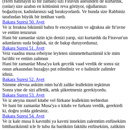
(Hem hatırlayın ki bir zaman) sizi Firavun ailesinden de kurtardık,
(onlar) size azabın en kötüsünü reva görüyor, oğullarınızı
boğazlıyor, kadınlarınızı sağ bırakıyorlardı. Ve bunda size Rabbiniz
tarafından büyük bir imtihan vardı.
Bakara Suresi 50. Ayet
Ve iz ferakna bikümül bahra fe enceynaküm ve ağrakna ale fir'avne
ve entüm tenzurun
Hani bir zamanlar sizin için denizi yarıp, sizi kurtardık da Firavun'un
adamlarını suda boğduk, siz de bakıp duruyordunuz.
Bakara Suresi 51. Ayet
Veiz vaadna musa erbeiyne leyleten sümmettehaztümül icle mim
ba'dihi ve entüm zalimun
Hani bir zamanlar Musa'ya kırk gecelik vaad verdik de sonra siz
onun arkasından buzağıyı put edindiniz ve o halinizle zalimler
idiniz.
Bakara Suresi 52. Ayet
Sümme afevna anküm mim ba'di zalike lealleküm teşkürun
Sonra yine de sizi affettik, artık şükretmeniz gerekiyordu.
Bakara Suresi 53. Ayet
Ve iz ateyna musel kitabe vel fürkane lealleküm teehtedun
Ve hani bir zamanlar Musa'ya o kitabı ve furkanı verdik, gerekirdi
ki, doğru yolda gidesiniz.
Bakara Suresi 54. Ayet
Ve iz kale musa li kavmihi ya kavmi inneküm zalemtüm enfüseküm
bittihazikümül icle fe tubu ila bariiküm faktülu enfüseküm, zaliküm