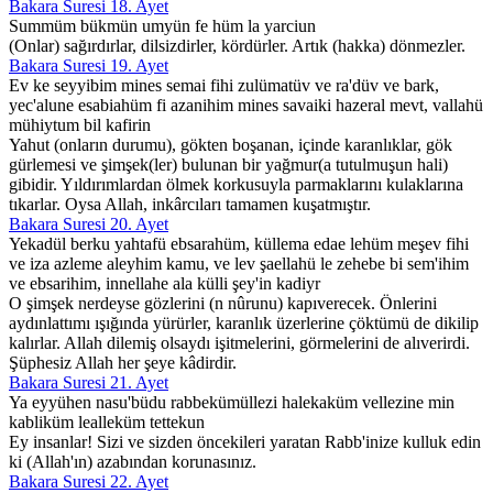
Bakara Suresi 18. Ayet
Summüm bükmün umyün fe hüm la yarciun
(Onlar) sağırdırlar, dilsizdirler, kördürler. Artık (hakka) dönmezler.
Bakara Suresi 19. Ayet
Ev ke seyyibim mines semai fihi zulümatüv ve ra'düv ve bark,
yec'alune esabiahüm fi azanihim mines savaiki hazeral mevt, vallahü
mühiytum bil kafirin
Yahut (onların durumu), gökten boşanan, içinde karanlıklar, gök
gürlemesi ve şimşek(ler) bulunan bir yağmur(a tutulmuşun hali)
gibidir. Yıldırımlardan ölmek korkusuyla parmaklarını kulaklarına
tıkarlar. Oysa Allah, inkârcıları tamamen kuşatmıştır.
Bakara Suresi 20. Ayet
Yekadül berku yahtafü ebsarahüm, küllema edae lehüm meşev fihi
ve iza azleme aleyhim kamu, ve lev şaellahü le zehebe bi sem'ihim
ve ebsarihim, innellahe ala külli şey'in kadiyr
O şimşek nerdeyse gözlerini (n nûrunu) kapıverecek. Önlerini
aydınlattımı ışığında yürürler, karanlık üzerlerine çöktümü de dikilip
kalırlar. Allah dilemiş olsaydı işitmelerini, görmelerini de alıverirdi.
Şüphesiz Allah her şeye kâdirdir.
Bakara Suresi 21. Ayet
Ya eyyühen nasu'büdu rabbekümüllezi halekaküm vellezine min
kabliküm lealleküm tettekun
Ey insanlar! Sizi ve sizden öncekileri yaratan Rabb'inize kulluk edin
ki (Allah'ın) azabından korunasınız.
Bakara Suresi 22. Ayet