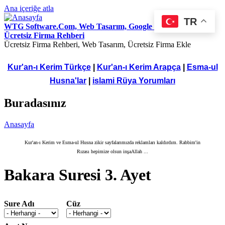
Ana içeriğe atla
TR
WTG Software.Com, Web Tasarım, Google Seo Hizmetleri,
Ücretsiz Firma Rehberi
Ücretsiz Firma Rehberi, Web Tasarım, Ücretsiz Firma Ekle
Kur'an-ı Kerim Türkçe
|
Kur'an-ı Kerim Arapça
|
Esma-ul
Husna'lar
|
islami Rüya Yorumları
Buradasınız
Anasayfa
Kur'an-ı Kerim ve Esma-ul Husna zikir sayfalarımızda reklamları kaldırdım. Rabbim'in
Rızası hepimize olsun inşaAllah ...
Bakara Suresi 3. Ayet
Sure Adı
Cüz