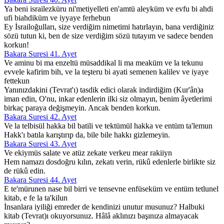
Ya beni israilezküru ni'metiyelleti en'amtü aleyküm ve evfu bi ahdi
ufi biahdiküm ve iyyaye ferhebun
Ey İsrailoğulları, size verdiğim nimetimi hatırlayın, bana verdiğiniz
sözü tutun ki, ben de size verdiğim sözü tutayım ve sadece benden
korkun!
Bakara Suresi 41. Ayet
Ve aminu bi ma enzeltü müsaddikal li ma meaküm ve la tekunu
evvele kafirim bih, ve la teşteru bi ayati semenen kalilev ve iyaye
fettekun
Yanınızdakini (Tevrat'ı) tasdik edici olarak indirdiğim (Kur'ân)a
iman edin, O'nu, inkar edenlerin ilki siz olmayın, benim âyetlerimi
birkaç paraya değişmeyin. Ancak benden korkun.
Bakara Suresi 42. Ayet
Ve la telbisül hakka bil batili ve tektümül hakka ve entüm ta'lemun
Hakk'ı batıla karıştırıp da, bile bile hakkı gizlemeyin.
Bakara Suresi 43. Ayet
Ve ekiymüs salate ve atüz zekate verkeu mear rakiiyn
Hem namazı dosdoğru kılın, zekatı verin, rükû edenlerle birlikte siz
de rükû edin.
Bakara Suresi 44. Ayet
E te'mürunen nase bil birri ve tensevne enfüseküm ve entüm tetlunel
kitab, e fe la ta'kilun
İnsanlara iyiliği emreder de kendinizi unutur musunuz? Halbuki
kitab (Tevrat)ı okuyorsunuz. Hâlâ aklınızı başınıza almayacak