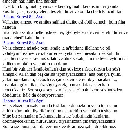
ashabün nar, hüm fiha halidun
Evet kim bir günah işlemiş de kendi günahı kendisini her yandan
kuşatmış ise, işte öyleleri ateş ehlidirler ve orada ebedî kalıcıdırlar.
Bakara Suresi 82. Ayet
Vellezine amenu ve amilus salihati ülaike ashabül cenneh, hüm fiha
halidun
İman edip salih ameller işleyenler, işte öyleleri de cennet ehlidirler ve
orada ebedî kalıcıdırlar.
Bakara Suresi 83. Ayet
Ve iz ehazna misaka beni israile la ta'büdune illellahe ve bil
valideyni ihsanev ve izl kurba vel yetam vel mesakini ve kulu lin
nasi husnev ve ekiymus salate ve atüz zekah, sümme tevelleytüm ila
kalilem minküm ve entüm mu'ridun
Hani bir vakitler İsrailoğulları'ndan şöylece mîsak (kesin bir söz)
almıştık: Allah'dan başkasına tapmayacaksınız, ana-babaya iyilik,
yakınlığı olanlara, öksüzlere, çaresizlere de iyilik yapacaksınız,
insanlara güzellikle söz söyleyecek, namazı kılacak, zekatı
vereceksiniz. Sonra çok azınız müstesna olmak üzere sözünüzden
döndünüz, hâlâ da dönüyorsunuz.
Bakara Suresi 84. Ayet
Ve iz ehazna misakaküm la tesfikune dimaeküm ve la tuhricune
enfüseküm min diyariküm sümme akrartüm ve entüm teşhedun
Yine bir zamanlar mîsakınızı almıştık; birbirinizin kanlarını
dökmeyeceksiniz, nüfusunuzu diyarınızdan çıkarmıyacaksınız.
Sonra siz buna ikrar da verdiniz ve ikrarınıza şahit de oldunuz.