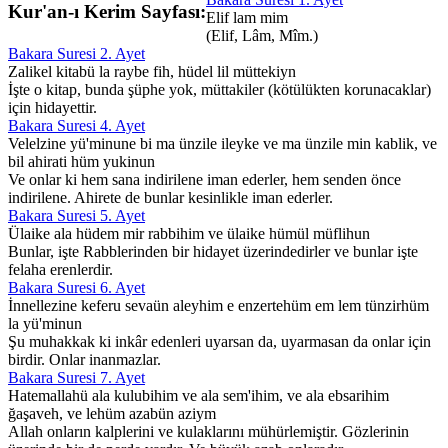
Kur'an-ı Kerim Sayfası:
Elif lam mim
(Elif, Lâm, Mîm.)
Bakara Suresi 2. Ayet
Zalikel kitabü la raybe fih, hüdel lil müttekiyn
İşte o kitap, bunda şüphe yok, müttakiler (kötülükten korunacaklar)
için hidayettir.
Bakara Suresi 4. Ayet
Velelzine yü'minune bi ma ünzile ileyke ve ma ünzile min kablik, ve
bil ahirati hüm yukinun
Ve onlar ki hem sana indirilene iman ederler, hem senden önce
indirilene. Ahirete de bunlar kesinlikle iman ederler.
Bakara Suresi 5. Ayet
Ülaike ala hüdem mir rabbihim ve ülaike hümül müflihun
Bunlar, işte Rabblerinden bir hidayet üzerindedirler ve bunlar işte
felaha erenlerdir.
Bakara Suresi 6. Ayet
İnnellezine keferu sevaün aleyhim e enzertehüm em lem tünzirhüm
la yü'minun
Şu muhakkak ki inkâr edenleri uyarsan da, uyarmasan da onlar için
birdir. Onlar inanmazlar.
Bakara Suresi 7. Ayet
Hatemallahü ala kulubihim ve ala sem'ihim, ve ala ebsarihim
ğaşaveh, ve lehüm azabün aziym
Allah onların kalplerini ve kulaklarını mühürlemiştir. Gözlerinin