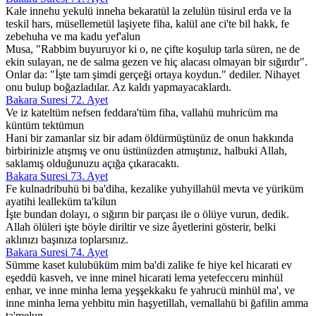
Kale innehu yekulü inneha bekaratül la zelulün tüsirul erda ve la
teskil hars, müsellemetül laşiyete fiha, kalül ane ci'te bil hakk, fe
zebehuha ve ma kadu yef'alun
Musa, "Rabbim buyuruyor ki o, ne çifte koşulup tarla süren, ne de
ekin sulayan, ne de salma gezen ve hiç alacası olmayan bir sığırdır".
Onlar da: "İşte tam şimdi gerçeği ortaya koydun." dediler. Nihayet
onu bulup boğazladılar. Az kaldı yapmayacaklardı.
Bakara Suresi 72. Ayet
Ve iz kateltüm nefsen feddara'tüm fiha, vallahü muhricüm ma
küntüm tektümun
Hani bir zamanlar siz bir adam öldürmüştünüz de onun hakkında
birbirinizle atışmış ve onu üstünüzden atmıştınız, halbuki Allah,
saklamış olduğunuzu açığa çıkaracaktı.
Bakara Suresi 73. Ayet
Fe kulnadribuhü bi ba'diha, kezalike yuhyillahül mevta ve yüriküm
ayatihi lealleküm ta'kilun
İşte bundan dolayı, o sığırın bir parçası ile o ölüye vurun, dedik.
Allah ölüleri işte böyle diriltir ve size âyetlerini gösterir, belki
aklınızı başınıza toplarsınız.
Bakara Suresi 74. Ayet
Sümme kaset kulubüküm mim ba'di zalike fe hiye kel hicarati ev
eşeddü kasveh, ve inne minel hicarati lema yetefecceru minhül
enhar, ve inne minha lema yeşşekkaku fe yahrucü minhül ma', ve
inne minha lema yehbitu min haşyetillah, vemallahü bi ğafilin amma
ta'melun