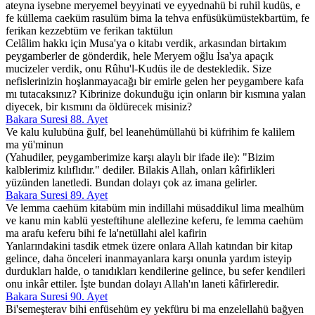
ateyna iysebne meryemel beyyinati ve eyyednahü bi ruhil kudüs, e
fe küllema caeküm rasulüm bima la tehva enfüsükümüstekbartüm, fe
ferikan kezzebtüm ve ferikan taktülun
Celâlim hakkı için Musa'ya o kitabı verdik, arkasından birtakım
peygamberler de gönderdik, hele Meryem oğlu İsa'ya apaçık
mucizeler verdik, onu Rûhu'l-Kudüs ile de destekledik. Size
nefislerinizin hoşlanmayacağı bir emirle gelen her peygambere kafa
mı tutacaksınız? Kibrinize dokunduğu için onların bir kısmına yalan
diyecek, bir kısmını da öldürecek misiniz?
Bakara Suresi 88. Ayet
Ve kalu kulubüna ğulf, bel leanehümüllahü bi küfrihim fe kalilem
ma yü'minun
(Yahudiler, peygamberimize karşı alaylı bir ifade ile): "Bizim
kalblerimiz kılıflıdır." dediler. Bilakis Allah, onları kâfirlikleri
yüzünden lanetledi. Bundan dolayı çok az imana gelirler.
Bakara Suresi 89. Ayet
Ve lemma caehüm kitabüm min indillahi müsaddikul lima mealhüm
ve kanu min kablü yesteftihune alellezine keferu, fe lemma caehüm
ma arafu keferu bihi fe la'netüllahi alel kafirin
Yanlarındakini tasdik etmek üzere onlara Allah katından bir kitap
gelince, daha önceleri inanmayanlara karşı onunla yardım isteyip
durdukları halde, o tanıdıkları kendilerine gelince, bu sefer kendileri
onu inkâr ettiler. İşte bundan dolayı Allah'ın laneti kâfirleredir.
Bakara Suresi 90. Ayet
Bi'semeşterav bihi enfüsehüm ey yekfüru bi ma enzelellahü bağyen