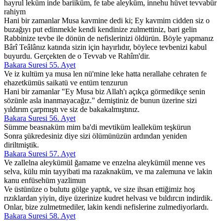
hayrul leküm inde bariiküm, fe tabe aleyküm, innehu hüvet tevvabür
rahiym
Hani bir zamanlar Musa kavmine dedi ki; Ey kavmim cidden siz o
buzağıyı put edinmekle kendi kendinize zulmettiniz, bari gelin
Rabbinize tevbe ile dönün de nefislerinizi öldürün. Böyle yapmanız
Bârî Teâlânız katında sizin için hayırlıdır, böylece tevbenizi kabul
buyurdu. Gerçekten de o Tevvab ve Rahîm'dir.
Bakara Suresi 55. Ayet
Ve iz kultüm ya musa len nü'mine leke hatta nerallahe cehraten fe
ehazetkümüs saikatü ve entüm tenzurun
Hani bir zamanlar "Ey Musa biz Allah'ı açıkça görmedikçe senin
sözünle asla inanmayacağız." demiştiniz de bunun üzerine sizi
yıldırım çarpmıştı ve siz de bakakalmıştınız.
Bakara Suresi 56. Ayet
Sümme beasnaküm mim ba'di mevtiküm lealleküm teşkürun
Sonra şükredesiniz diye sizi ölümünüzün ardından yeniden
diriltmiştik.
Bakara Suresi 57. Ayet
Ve zallelna aleykümül ğamame ve enzelna aleykümül menne ves
selva, külu min tayyibati ma razaknaküm, ve ma zalemuna ve lakin
kanu enfüsehüm yazlimun
Ve üstünüze o bulutu gölge yaptık, ve size ihsan ettiğimiz hoş
rızıklardan yiyin, diye üzerinize kudret helvası ve bıldırcın indirdik.
Onlar, bize zulmetmediler, lakin kendi nefislerine zulmediyorlardı.
Bakara Suresi 58. Ayet