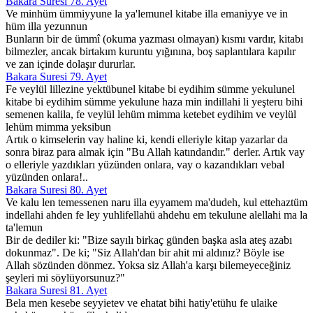
Bakara Suresi 78. Ayet
Ve minhüm ümmiyyune la ya'lemunel kitabe illa emaniyye ve in
hüm illa yezunnun
Bunların bir de ümmî (okuma yazması olmayan) kısmı vardır, kitabı
bilmezler, ancak birtakım kuruntu yığınına, boş saplantılara kapılır
ve zan içinde dolaşır dururlar.
Bakara Suresi 79. Ayet
Fe veylül lillezine yektübunel kitabe bi eydihim sümme yekulunel
kitabe bi eydihim sümme yekulune haza min indillahi li yeşteru bihi
semenen kalila, fe veylül lehüm mimma ketebet eydihim ve veylül
lehüm mimma yeksibun
Artık o kimselerin vay haline ki, kendi elleriyle kitap yazarlar da
sonra biraz para almak için "Bu Allah katındandır." derler. Artık vay
o elleriyle yazdıkları yüzünden onlara, vay o kazandıkları vebal
yüzünden onlara!..
Bakara Suresi 80. Ayet
Ve kalu len temessenen naru illa eyyamem ma'dudeh, kul ettehaztüm
indellahi ahden fe ley yuhlifellahü ahdehu em tekulune alellahi ma la
ta'lemun
Bir de dediler ki: "Bize sayılı birkaç günden başka asla ateş azabı
dokunmaz". De ki; "Siz Allah'dan bir ahit mi aldınız? Böyle ise
Allah sözünden dönmez. Yoksa siz Allah'a karşı bilemeyeceğiniz
şeyleri mi söylüyorsunuz?"
Bakara Suresi 81. Ayet
Bela men kesebe seyyietev ve ehatat bihi hatiy'etühu fe ulaike