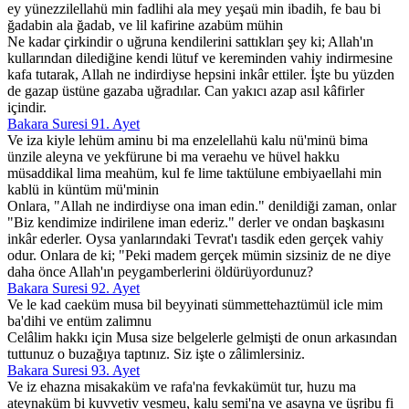
ey yünezzilellahü min fadlihi ala mey yeşaü min ibadih, fe bau bi
ğadabin ala ğadab, ve lil kafirine azabüm mühin
Ne kadar çirkindir o uğruna kendilerini sattıkları şey ki; Allah'ın
kullarından dilediğine kendi lütuf ve kereminden vahiy indirmesine
kafa tutarak, Allah ne indirdiyse hepsini inkâr ettiler. İşte bu yüzden
de gazap üstüne gazaba uğradılar. Can yakıcı azap asıl kâfirler
içindir.
Bakara Suresi 91. Ayet
Ve iza kiyle lehüm aminu bi ma enzelellahü kalu nü'minü bima
ünzile aleyna ve yekfürune bi ma veraehu ve hüvel hakku
müsaddikal lima meahüm, kul fe lime taktülune embiyaellahi min
kablü in küntüm mü'minin
Onlara, "Allah ne indirdiyse ona iman edin." denildiği zaman, onlar
"Biz kendimize indirilene iman ederiz." derler ve ondan başkasını
inkâr ederler. Oysa yanlarındaki Tevrat'ı tasdik eden gerçek vahiy
odur. Onlara de ki; "Peki madem gerçek mümin sizsiniz de ne diye
daha önce Allah'ın peygamberlerini öldürüyordunuz?
Bakara Suresi 92. Ayet
Ve le kad caeküm musa bil beyyinati sümmettehaztümül icle mim
ba'dihi ve entüm zalimnu
Celâlim hakkı için Musa size belgelerle gelmişti de onun arkasından
tuttunuz o buzağıya taptınız. Siz işte o zâlimlersiniz.
Bakara Suresi 93. Ayet
Ve iz ehazna misakaküm ve rafa'na fevkakümüt tur, huzu ma
ateynaküm bi kuvvetiv vesmeu, kalu semi'na ve asayna ve üşribu fi