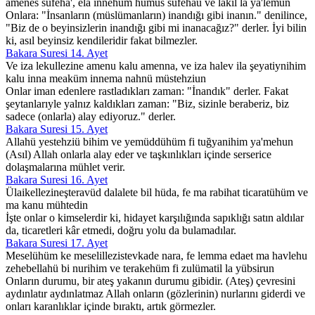
amenes süfeha', ela innehüm hümüs süfehaü ve lakil la ya'lemun
Onlara: "İnsanların (müslümanların) inandığı gibi inanın." denilince,
"Biz de o beyinsizlerin inandığı gibi mi inanacağız?" derler. İyi bilin
ki, asıl beyinsiz kendileridir fakat bilmezler.
Bakara Suresi 14. Ayet
Ve iza lekullezine amenu kalu amenna, ve iza halev ila şeyatiynihim
kalu inna meaküm innema nahnü müstehziun
Onlar iman edenlere rastladıkları zaman: "İnandık" derler. Fakat
şeytanlarıyle yalnız kaldıkları zaman: "Biz, sizinle beraberiz, biz
sadece (onlarla) alay ediyoruz." derler.
Bakara Suresi 15. Ayet
Allahü yestehziü bihim ve yemüddühüm fi tuğyanihim ya'mehun
(Asıl) Allah onlarla alay eder ve taşkınlıkları içinde serserice
dolaşmalarına mühlet verir.
Bakara Suresi 16. Ayet
Ülaikellezineşteravüd dalalete bil hüda, fe ma rabihat ticaratühüm ve
ma kanu mühtedin
İşte onlar o kimselerdir ki, hidayet karşılığında sapıklığı satın aldılar
da, ticaretleri kâr etmedi, doğru yolu da bulamadılar.
Bakara Suresi 17. Ayet
Meselühüm ke meselillezistevkade nara, fe lemma edaet ma havlehu
zehebellahü bi nurihim ve terakehüm fi zulümatil la yübsirun
Onların durumu, bir ateş yakanın durumu gibidir. (Ateş) çevresini
aydınlatır aydınlatmaz Allah onların (gözlerinin) nurlarını giderdi ve
onları karanlıklar içinde bıraktı, artık görmezler.