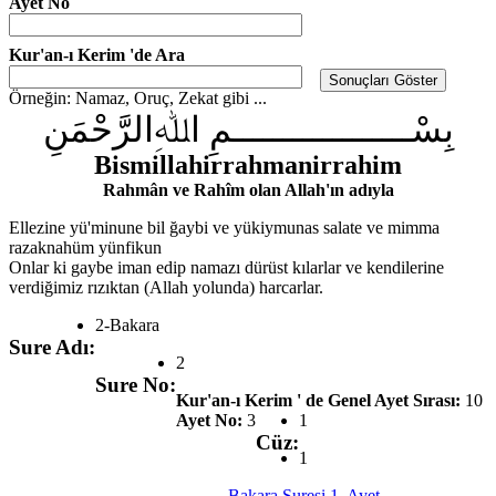
Ayet No
Kur'an-ı Kerim 'de Ara
Örneğin: Namaz, Oruç, Zekat gibi ...
بِسْــــــــــــــــــمِ اﷲِالرَّحْمَنِ
Bismillahirrahmanirrahim
Rahmân ve Rahîm olan Allah'ın adıyla
Ellezine yü'minune bil ğaybi ve yükiymunas salate ve mimma
razaknahüm yünfikun
Onlar ki gaybe iman edip namazı dürüst kılarlar ve kendilerine
verdiğimiz rızıktan (Allah yolunda) harcarlar.
2-Bakara
Sure Adı:
2
Sure No:
Kur'an-ı Kerim ' de Genel Ayet Sırası:
10
Ayet No:
3
1
Cüz:
1
Bakara Suresi 1. Ayet