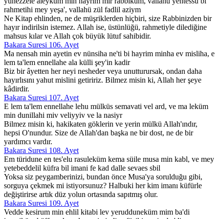
yünezzele aleyküm min hayrim mir rabbiküm, vallahü yehtessu bi
rahmetihi mey yeşa', vallahü zül fadlil aziym
Ne Kitap ehlinden, ne de müşriklerden hiçbiri, size Rabbinizden bir
hayır indirilsin istemez. Allah ise, üstünlüğü, rahmetiyle dilediğine
mahsus kılar ve Allah çok büyük lütuf sahibidir.
Bakara Suresi 106. Ayet
Ma nensah min ayetin ev nünsiha ne'ti bi hayrim minha ev misliha, e
lem ta'lem ennellahe ala külli şey'in kadir
Biz bir âyetten her neyi nesheder veya unutturursak, ondan daha
hayırlısını yahut mislini getiririz. Bilmez misin ki, Allah her şeye
kâdirdir.
Bakara Suresi 107. Ayet
E lem ta'lem ennellahe lehu mülküs semavati vel ard, ve ma leküm
min dunillahi miv veliyyiv ve la nasiyr
Bilmez misin ki, hakikaten göklerin ve yerin mülkü Allah'ındır,
hepsi O'nundur. Size de Allah'dan başka ne bir dost, ne de bir
yardımcı vardır.
Bakara Suresi 108. Ayet
Em türidune en tes'elu rasuleküm kema süile musa min kabl, ve mey
yetebeddelil küfra bil imani fe kad dalle sevaes sbil
Yoksa siz peygamberinizi, bundan önce Musa'ya sorulduğu gibi,
sorguya çekmek mi istiyorsunuz? Halbuki her kim imanı küfürle
değiştirirse artık düz yolun ortasında sapıtmış olur.
Bakara Suresi 109. Ayet
Vedde kesirum min ehlil kitabi lev yerudduneküm mim ba'di