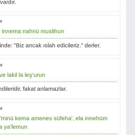
vardır.
et
kalu innema nahnü muslihun
e: "Biz ancak ıslah edicileriz." derler.
et
 lakil la leş'urun
endileridir, fakat anlamazlar.
et
ü'minü kema amenes süfeha', ela innehüm
la ya'lemun