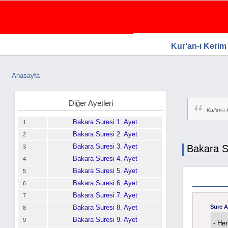
WTG Software.Com, Web Tasarım, Goog
Ücretsiz Firma Rehberi, Web Tasarım, Ücretsiz Firma Ekle
Firma Rehberi
Kur'an-ı Kerim
Anasayfa
Buradasınız
Diğer Ayetleri
Kur'an-ı 
Bakara Suresi 1. Ayet
1
Bakara Suresi 2. Ayet
2
Bakara Suresi 3. Ayet
Bakara S
3
Bakara Suresi 4. Ayet
4
Bakara Suresi 5. Ayet
5
Bakara Suresi 6. Ayet
6
Bakara Suresi 7. Ayet
7
Bakara Suresi 8. Ayet
Sure A
8
Bakara Suresi 9. Ayet
9