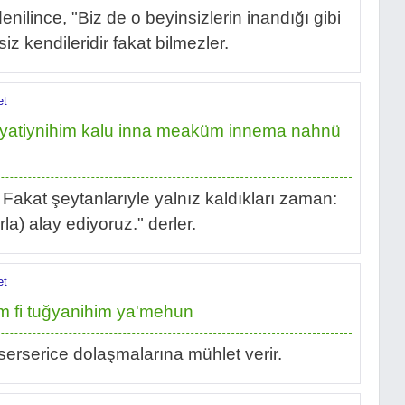
enilince, "Biz de o beyinsizlerin inandığı gibi
siz kendileridir fakat bilmezler.
et
şeyatiynihim kalu inna meaküm innema nahnü
 Fakat şeytanlarıyle yalnız kaldıkları zaman:
rla) alay ediyoruz." derler.
et
m fi tuğyanihim ya'mehun
e serserice dolaşmalarına mühlet verir.