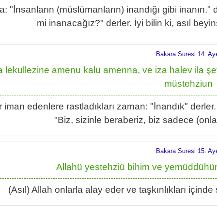
a: "İnsanların (müslümanların) inandığı gibi inanın." d
mi inanacağız?" derler. İyi bilin ki, asıl beyin
Bakara Suresi 14. Ay
a lekullezine amenu kalu amenna, ve iza halev ila 
müstehziun
 iman edenlere rastladıkları zaman: "İnandık" derler.
"Biz, sizinle beraberiz, biz sadece (onla
Bakara Suresi 15. Ay
Allahü yestehziü bihim ve yemüddühü
(Asıl) Allah onlarla alay eder ve taşkınlıkları içind