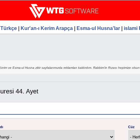
Ana
le Seo Hizmetleri, Ücretsiz
içeriğe
atla
 Türkçe
|
Kur'an-ı Kerim Arapça
|
Esma-ul Husna'lar
|
islami
Kerim ve Esma-ul Husna zikir sayfalarımızda reklamları kaldırdım. Rabbim'in Rızası hepimize olsun 
uresi 44. Ayet
dı
Cüz