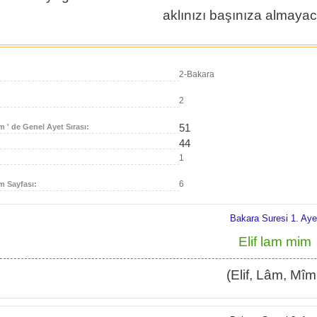
aklınızı başınıza almaya
2-Bakara
2
51
m ' de Genel Ayet Sırası:
44
1
6
m Sayfası:
Bakara Suresi 1. Aye
Elif lam mim
(Elif, Lâm, Mîm