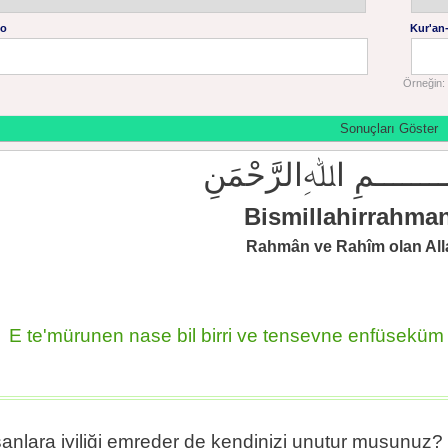
No
Kur'an-
Örneğin: 
ــــــــمِ اﷲِالرَّحْمَنِ
Bismillahirrahma
Rahmân ve Rahîm olan Alla
E te'mürunen nase bil birri ve tensevne enfüseküm ve
sanlara iyiliği emreder de kendinizi unutur musunuz?