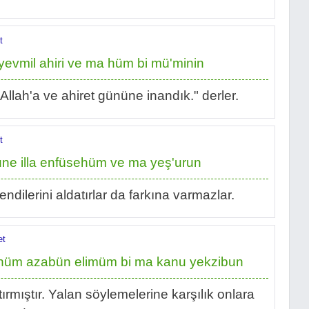
t
yevmil ahiri ve ma hüm bi mü'minin
"Allah'a ve ahiret gününe inandık." derler.
t
ne illa enfüsehüm ve ma yeş'urun
endilerini aldatırlar da farkına varmazlar.
et
ehüm azabün elimüm bi ma kanu yekzibun
ttırmıştır. Yalan söylemelerine karşılık onlara