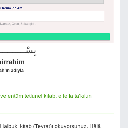
ı Kerim 'de Ara
Namaz, Oruç, Zekat gibi ...
بِسْــــــــــ
nirrahim
h'ın adıyla
 entüm tetlunel kitab, e fe la ta'kilun
 Halbuki kitab (Tevrat)ı okuyorsunuz. Hâlâ