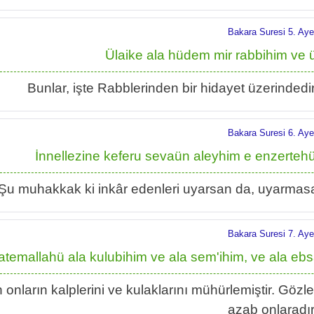
Bakara Suresi 5. Aye
Ülaike ala hüdem mir rabbihim ve 
Bunlar, işte Rabblerinden bir hidayet üzerindedirl
Bakara Suresi 6. Aye
İnnellezine keferu sevaün aleyhim e enzerteh
Şu muhakkak ki inkâr edenleri uyarsan da, uyarmasan 
Bakara Suresi 7. Aye
atemallahü ala kulubihim ve ala sem'ihim, ve ala e
h onların kalplerini ve kulaklarını mühürlemiştir. Gözl
azab onlaradır