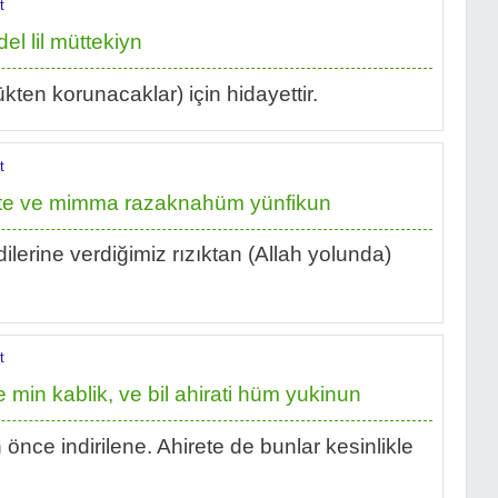
t
del lil müttekiyn
kten korunacaklar) için hidayettir.
t
late ve mimma razaknahüm yünfikun
lerine verdiğimiz rızıktan (Allah yolunda)
t
 min kablik, ve bil ahirati hüm yukinun
nce indirilene. Ahirete de bunlar kesinlikle