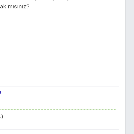
cak mısınız?
t
.)