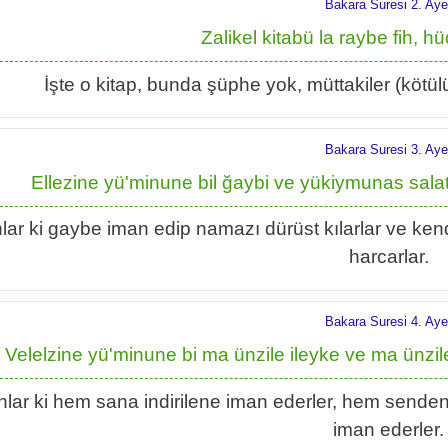
Bakara Suresi 2. Aye
Zalikel kitabü la raybe fih, hü
İşte o kitap, bunda şüphe yok, müttakiler (kötülü
Bakara Suresi 3. Aye
Ellezine yü'minune bil ğaybi ve yükiymunas sa
lar ki gaybe iman edip namazı dürüst kılarlar ve kendi
harcarlar.
Bakara Suresi 4. Aye
Velelzine yü'minune bi ma ünzile ileyke ve ma ünzile
lar ki hem sana indirilene iman ederler, hem senden ö
iman ederler.