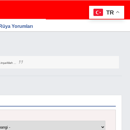
TR
 Rüya Yorumları
inşaAllah ...