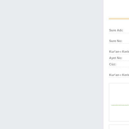
Bakara Suresi 29. Ayet
29
Bakara Suresi 30. Ayet
30
Bakara Suresi 31. Ayet
31
Bakara Suresi 32. Ayet
32
Sure Adı:
Bakara Suresi 33. Ayet
33
Bakara Suresi 34. Ayet
34
Sure No:
Bakara Suresi 35. Ayet
35
Kur'an-ı Keri
Bakara Suresi 36. Ayet
36
Ayet No:
Bakara Suresi 37. Ayet
37
Cüz:
Bakara Suresi 38. Ayet
38
Bakara Suresi 39. Ayet
39
Kur'an-ı Keri
Bakara Suresi 40. Ayet
40
Bakara Suresi 41. Ayet
41
Bakara Suresi 42. Ayet
42
Bakara Suresi 43. Ayet
43
Bakara Suresi 45. Ayet
44
Bakara Suresi 46. Ayet
45
Bakara Suresi 47. Ayet
46
Bakara Suresi 48. Ayet