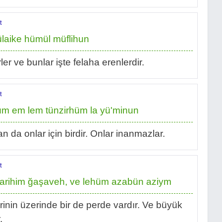
t
ülaike hümül müflihun
er ve bunlar işte felaha erenlerdir.
t
üm em lem tünzirhüm la yü'minun
da onlar için birdir. Onlar inanmazlar.
t
bsarihim ğaşaveh, ve lehüm azabün aziym
erinin üzerinde bir de perde vardır. Ve büyük
.