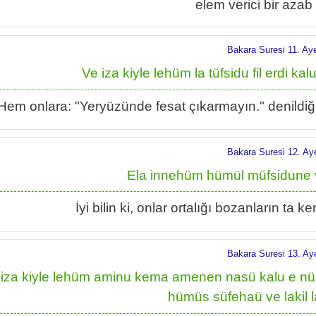
elem verici bir azab 
Bakara Suresi 11. Ay
Ve iza kiyle lehüm la tüfsidu fil erdi 
Hem onlara: "Yeryüzünde fesat çıkarmayın." denildiğind
Bakara Suresi 12. Ay
Ela innehüm hümül müfsidune ve
İyi bilin ki, onlar ortalığı bozanların ta k
Bakara Suresi 13. Ay
 iza kiyle lehüm aminu kema amenen nasü kalu e n
hümüs süfehaü ve lakil 