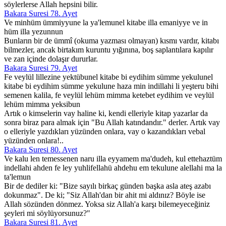
söylerlerse Allah hepsini bilir.
Bakara Suresi 78. Ayet
Ve minhüm ümmiyyune la ya'lemunel kitabe illa emaniyye ve in
hüm illa yezunnun
Bunların bir de ümmî (okuma yazması olmayan) kısmı vardır, kitabı
bilmezler, ancak birtakım kuruntu yığınına, boş saplantılara kapılır
ve zan içinde dolaşır dururlar.
Bakara Suresi 79. Ayet
Fe veylül lillezine yektübunel kitabe bi eydihim sümme yekulunel
kitabe bi eydihim sümme yekulune haza min indillahi li yeşteru bihi
semenen kalila, fe veylül lehüm mimma ketebet eydihim ve veylül
lehüm mimma yeksibun
Artık o kimselerin vay haline ki, kendi elleriyle kitap yazarlar da
sonra biraz para almak için "Bu Allah katındandır." derler. Artık vay
o elleriyle yazdıkları yüzünden onlara, vay o kazandıkları vebal
yüzünden onlara!..
Bakara Suresi 80. Ayet
Ve kalu len temessenen naru illa eyyamem ma'dudeh, kul ettehaztüm
indellahi ahden fe ley yuhlifellahü ahdehu em tekulune alellahi ma la
ta'lemun
Bir de dediler ki: "Bize sayılı birkaç günden başka asla ateş azabı
dokunmaz". De ki; "Siz Allah'dan bir ahit mi aldınız? Böyle ise
Allah sözünden dönmez. Yoksa siz Allah'a karşı bilemeyeceğiniz
şeyleri mi söylüyorsunuz?"
Bakara Suresi 81. Ayet