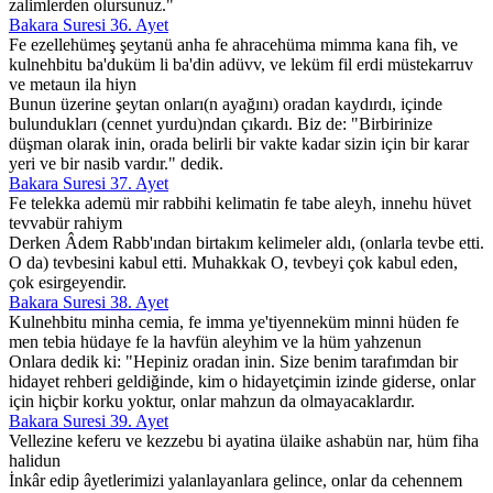
zalimlerden olursunuz."
Bakara Suresi 36. Ayet
Fe ezellehümeş şeytanü anha fe ahracehüma mimma kana fih, ve
kulnehbitu ba'duküm li ba'din adüvv, ve leküm fil erdi müstekarruv
ve metaun ila hiyn
Bunun üzerine şeytan onları(n ayağını) oradan kaydırdı, içinde
bulundukları (cennet yurdu)ndan çıkardı. Biz de: "Birbirinize
düşman olarak inin, orada belirli bir vakte kadar sizin için bir karar
yeri ve bir nasib vardır." dedik.
Bakara Suresi 37. Ayet
Fe telekka ademü mir rabbihi kelimatin fe tabe aleyh, innehu hüvet
tevvabür rahiym
Derken Âdem Rabb'ından birtakım kelimeler aldı, (onlarla tevbe etti.
O da) tevbesini kabul etti. Muhakkak O, tevbeyi çok kabul eden,
çok esirgeyendir.
Bakara Suresi 38. Ayet
Kulnehbitu minha cemia, fe imma ye'tiyenneküm minni hüden fe
men tebia hüdaye fe la havfün aleyhim ve la hüm yahzenun
Onlara dedik ki: "Hepiniz oradan inin. Size benim tarafımdan bir
hidayet rehberi geldiğinde, kim o hidayetçimin izinde giderse, onlar
için hiçbir korku yoktur, onlar mahzun da olmayacaklardır.
Bakara Suresi 39. Ayet
Vellezine keferu ve kezzebu bi ayatina ülaike ashabün nar, hüm fiha
halidun
İnkâr edip âyetlerimizi yalanlayanlara gelince, onlar da cehennem