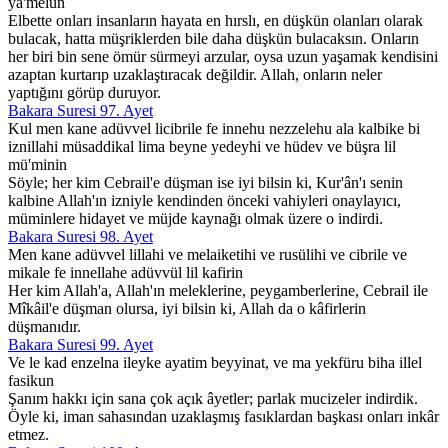
ya'melun
Elbette onları insanların hayata en hırslı, en düşkün olanları olarak
bulacak, hatta müşriklerden bile daha düşkün bulacaksın. Onların
her biri bin sene ömür sürmeyi arzular, oysa uzun yaşamak kendisini
azaptan kurtarıp uzaklaştıracak değildir. Allah, onların neler
yaptığını görüp duruyor.
Bakara Suresi 97. Ayet
Kul men kane adüvvel licibrile fe innehu nezzelehu ala kalbike bi
iznillahi müsaddikal lima beyne yedeyhi ve hüdev ve büşra lil
mü'minin
Söyle; her kim Cebrail'e düşman ise iyi bilsin ki, Kur'ân'ı senin
kalbine Allah'ın izniyle kendinden önceki vahiyleri onaylayıcı,
müminlere hidayet ve müjde kaynağı olmak üzere o indirdi.
Bakara Suresi 98. Ayet
Men kane adüvvel lillahi ve melaiketihi ve rusülihi ve cibrile ve
mikale fe innellahe adüvvül lil kafirin
Her kim Allah'a, Allah'ın meleklerine, peygamberlerine, Cebrail ile
Mîkâil'e düşman olursa, iyi bilsin ki, Allah da o kâfirlerin
düşmanıdır.
Bakara Suresi 99. Ayet
Ve le kad enzelna ileyke ayatim beyyinat, ve ma yekfüru biha illel
fasikun
Şanım hakkı için sana çok açık âyetler; parlak mucizeler indirdik.
Öyle ki, iman sahasından uzaklaşmış fasıklardan başkası onları inkâr
etmez.