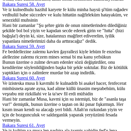
Bakara Suresi 58. Ayet
Ve iz kulnedhulu hazihil karyete fe külu minha haysü şi'tüm rağadev
vedhulül babe süccedev ve kulu hittatün nağfirleküm hatayaküm, ve
senezidül muhsinin
Hani bir zamanlar "Şu şehre girin de onun nimetlerinden dilediğiniz
şekilde bol bol yiyin ve kapıdan secde ederek girin ve "hıtta" (bizi
bağışla!) deyin ki, size, hatalarınızı mağfiret ediverelim, iyilik
yapanlara nimetlerimizi daha da arttıracağız" dedik.
Bakara Suresi 59. Ayet
Fe beddellezine zalemu kavlen ğayrallezi kiyle lehüm fe enzelna
alellezine zalemu riczem mines semai bi ma kanu yefsükun
Bunun üzerine o zulme devam edenler sözü değiştirdiler, onu
kendilerine söylenildiğinden başka bir şekle soktular. Biz de kötülük
yaptıkları için o zalimlere murdar bir azap indirdik.
Bakara Suresi 60. Ayet
Ve izisteska musa li kavmihi fe kulnadrib bi asakel hacer, fenfecerat
minhüsneta aşrate ayna, kad alime küllü ünasim meşrabehüm, külu
veşrabu mir rizkillahi ve la ta'sev fil erdi müfsidin
Hani bir zamanlar Musa, kavmi için su istemişti, biz de "asanla taşa
vur!" demiştik, bunun üzerine o taştan on iki pınar fışkırmıştı. Her
kısım insan kendi su alacağı yeri bildi. Allah'ın rızkından yiyin ve
için de bozgunculuk ve saldırganlık yaparak yeryüzünü fesada
vermeyin.
Bakara Suresi 61. Ayet
Ve iz kultüm ya musa len nasbira ala taamiv vahidin fed'u lena