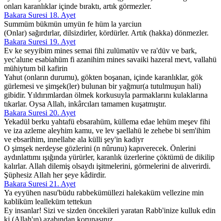
onları karanlıklar içinde bıraktı, artık görmezler.
Bakara Suresi 18. Ayet
Summüm bükmün umyün fe hüm la yarciun
(Onlar) sağırdırlar, dilsizdirler, kördürler. Artık (hakka) dönmezler.
Bakara Suresi 19. Ayet
Ev ke seyyibim mines semai fihi zulümatüv ve ra'düv ve bark,
yec'alune esabiahüm fi azanihim mines savaiki hazeral mevt, vallahü
mühiytum bil kafirin
Yahut (onların durumu), gökten boşanan, içinde karanlıklar, gök
gürlemesi ve şimşek(ler) bulunan bir yağmur(a tutulmuşun hali)
gibidir. Yıldırımlardan ölmek korkusuyla parmaklarını kulaklarına
tıkarlar. Oysa Allah, inkârcıları tamamen kuşatmıştır.
Bakara Suresi 20. Ayet
Yekadül berku yahtafü ebsarahüm, küllema edae lehüm meşev fihi
ve iza azleme aleyhim kamu, ve lev şaellahü le zehebe bi sem'ihim
ve ebsarihim, innellahe ala külli şey'in kadiyr
O şimşek nerdeyse gözlerini (n nûrunu) kapıverecek. Önlerini
aydınlattımı ışığında yürürler, karanlık üzerlerine çöktümü de dikilip
kalırlar. Allah dilemiş olsaydı işitmelerini, görmelerini de alıverirdi.
Şüphesiz Allah her şeye kâdirdir.
Bakara Suresi 21. Ayet
Ya eyyühen nasu'büdu rabbekümüllezi halekaküm vellezine min
kabliküm lealleküm tettekun
Ey insanlar! Sizi ve sizden öncekileri yaratan Rabb'inize kulluk edin
ki (Allah'ın) azabından korunasınız.