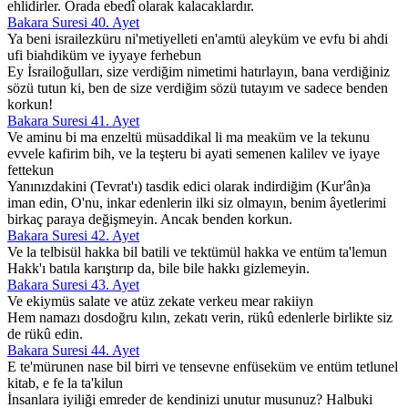
ehlidirler. Orada ebedî olarak kalacaklardır.
Bakara Suresi 40. Ayet
Ya beni israilezküru ni'metiyelleti en'amtü aleyküm ve evfu bi ahdi
ufi biahdiküm ve iyyaye ferhebun
Ey İsrailoğulları, size verdiğim nimetimi hatırlayın, bana verdiğiniz
sözü tutun ki, ben de size verdiğim sözü tutayım ve sadece benden
korkun!
Bakara Suresi 41. Ayet
Ve aminu bi ma enzeltü müsaddikal li ma meaküm ve la tekunu
evvele kafirim bih, ve la teşteru bi ayati semenen kalilev ve iyaye
fettekun
Yanınızdakini (Tevrat'ı) tasdik edici olarak indirdiğim (Kur'ân)a
iman edin, O'nu, inkar edenlerin ilki siz olmayın, benim âyetlerimi
birkaç paraya değişmeyin. Ancak benden korkun.
Bakara Suresi 42. Ayet
Ve la telbisül hakka bil batili ve tektümül hakka ve entüm ta'lemun
Hakk'ı batıla karıştırıp da, bile bile hakkı gizlemeyin.
Bakara Suresi 43. Ayet
Ve ekiymüs salate ve atüz zekate verkeu mear rakiiyn
Hem namazı dosdoğru kılın, zekatı verin, rükû edenlerle birlikte siz
de rükû edin.
Bakara Suresi 44. Ayet
E te'mürunen nase bil birri ve tensevne enfüseküm ve entüm tetlunel
kitab, e fe la ta'kilun
İnsanlara iyiliği emreder de kendinizi unutur musunuz? Halbuki