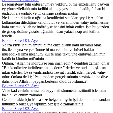
Bi'semeşterav bihi enfüsehüm ey yekfüru bi ma enzelellahü bağyen
ey yünezzilellahü min fadlihi ala mey yeşaü min ibadih, fe bau bi
ğadabin ala ğadab, ve lil kafirine azabüm mühin
Ne kadar çirkindir o uğruna kendilerini sattıkları şey ki; Allah'ın
kullarından dilediğine kendi lütuf ve kereminden vahiy indirmesine
kafa tutarak, Allah ne indirdiyse hepsini inkâr ettiler. İşte bu yüzden
de gazap üstüne gazaba uğradılar. Can yakıcı azap asıl kâfirler
içindir.
Bakara Suresi 91. Ayet
Ve iza kiyle lehüm aminu bi ma enzelellahü kalu nü'minü bima
ünzile aleyna ve yekfürune bi ma veraehu ve hüvel hakku
müsaddikal lima meahüm, kul fe lime taktülune embiyaellahi min
kablü in küntüm mü'minin
Onlara, "Allah ne indirdiyse ona iman edin." denildiği zaman, onlar
"Biz kendimize indirilene iman ederiz." derler ve ondan başkasını
inkâr ederler. Oysa yanlarındaki Tevrat'ı tasdik eden gerçek vahiy
odur. Onlara de ki; "Peki madem gerçek mümin sizsiniz de ne diye
daha önce Allah'ın peygamberlerini öldürüyordunuz?
Bakara Suresi 92. Ayet
Ve le kad caeküm musa bil beyyinati sümmettehaztümül icle mim
ba'dihi ve entüm zalimnu
Celâlim hakkı için Musa size belgelerle gelmişti de onun arkasından
tuttunuz o buzağıya taptınız. Siz işte o zâlimlersiniz.
Bakara Suresi 93. Ayet