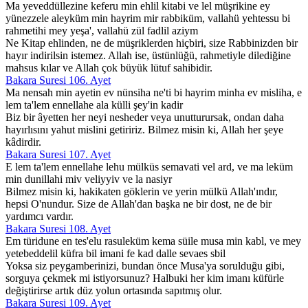
Ma yeveddüllezine keferu min ehlil kitabi ve lel müşrikine ey
yünezzele aleyküm min hayrim mir rabbiküm, vallahü yehtessu bi
rahmetihi mey yeşa', vallahü zül fadlil aziym
Ne Kitap ehlinden, ne de müşriklerden hiçbiri, size Rabbinizden bir
hayır indirilsin istemez. Allah ise, üstünlüğü, rahmetiyle dilediğine
mahsus kılar ve Allah çok büyük lütuf sahibidir.
Bakara Suresi 106. Ayet
Ma nensah min ayetin ev nünsiha ne'ti bi hayrim minha ev misliha, e
lem ta'lem ennellahe ala külli şey'in kadir
Biz bir âyetten her neyi nesheder veya unutturursak, ondan daha
hayırlısını yahut mislini getiririz. Bilmez misin ki, Allah her şeye
kâdirdir.
Bakara Suresi 107. Ayet
E lem ta'lem ennellahe lehu mülküs semavati vel ard, ve ma leküm
min dunillahi miv veliyyiv ve la nasiyr
Bilmez misin ki, hakikaten göklerin ve yerin mülkü Allah'ındır,
hepsi O'nundur. Size de Allah'dan başka ne bir dost, ne de bir
yardımcı vardır.
Bakara Suresi 108. Ayet
Em türidune en tes'elu rasuleküm kema süile musa min kabl, ve mey
yetebeddelil küfra bil imani fe kad dalle sevaes sbil
Yoksa siz peygamberinizi, bundan önce Musa'ya sorulduğu gibi,
sorguya çekmek mi istiyorsunuz? Halbuki her kim imanı küfürle
değiştirirse artık düz yolun ortasında sapıtmış olur.
Bakara Suresi 109. Ayet