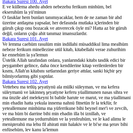
Bakara Suresi 100. Ayet
E ve küllema ahedu ahden nebezehu ferikum minhüm, bel
ekseruhüm la yü'minun
O fasıklar hem bunları tanımıyacaklar, hem de ne zaman bir ahd
üzerine antlaşma yapsalar, her defasında mutlaka içlerinden bir
güruh çıkıp onu bozacak ve atıverecek öyle mi? Hatta az bir güruh
değil, onların çoğu ahit tanımaz imansızlardır.
Bakara Suresi 101. Ayet
Ve lemma caehüm rasulüm min indillahi müsaddikul lima mealhüm
nebeze ferikum minellezine utül kitab, kitabellahi verae zuhurihim
ke ennehüm la ya'lemun
Üstelik Allah tarafından onlara, yanlarındaki kitabı tasdik edici bir
peygamber gelince, daha önce kendilerine kitap verilenlerden bir
kısmı, Allah'ın kitabını sırtlarından geriye attılar, sanki hiçbir şey
bilmiyorlarmış gibi yaptılar.
Bakara Suresi 102. Ayet
Vettebeu ma tetlüş şeyatiynü ala mülki süleyman, ve ma kefera
süleymanü ve lakinneş şeyatiyne keferu yüallimunen nasas sihra ve
ma ünzile alel melekeyni bi babile harute ve marut, ve ma yüallimani
min ehadin hatta yekula innema nahnü fitnetün fe la tekfür, fe
yeteallemune minhüma ma yüferrikune bihi beynel mer'i ve zevcih,
ve ma hüm bi darrine bihi min ehadin illa bi iznillah, ve
yeteallemune ma yedurruhüm ve la yenfeuhüm, ve le kad alimu le
menişterahü ma lehu fil ahirati min halakiv ve le bi'se ma şerav bihi
enfüsehüm, lev kanu la'lemun