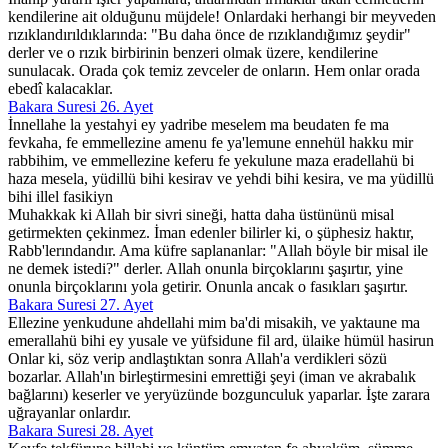
kendilerine ait olduğunu müjdele! Onlardaki herhangi bir meyveden
rızıklandırıldıklarında: "Bu daha önce de rızıklandığımız şeydir"
derler ve o rızık birbirinin benzeri olmak üzere, kendilerine
sunulacak. Orada çok temiz zevceler de onların. Hem onlar orada
ebedî kalacaklar.
Bakara Suresi 26. Ayet
İnnellahe la yestahyi ey yadribe meselem ma beudaten fe ma
fevkaha, fe emmellezine amenu fe ya'lemune ennehül hakku mir
rabbihim, ve emmellezine keferu fe yekulune maza eradellahü bi
haza mesela, yüdillü bihi kesirav ve yehdi bihi kesira, ve ma yüdillü
bihi illel fasikiyn
Muhakkak ki Allah bir sivri sineği, hatta daha üstününü misal
getirmekten çekinmez. İman edenler bilirler ki, o şüphesiz haktır,
Rabb'lerındandır. Ama küfre saplananlar: "Allah böyle bir misal ile
ne demek istedi?" derler. Allah onunla birçoklarını şaşırtır, yine
onunla birçoklarını yola getirir. Onunla ancak o fasıkları şaşırtır.
Bakara Suresi 27. Ayet
Ellezine yenkudune ahdellahi mim ba'di misakih, ve yaktaune ma
emerallahü bihi ey yusale ve yüfsidune fil ard, ülaike hümül hasirun
Onlar ki, söz verip andlaştıktan sonra Allah'a verdikleri sözü
bozarlar. Allah'ın birleştirmesini emrettiği şeyi (iman ve akrabalık
bağlarını) keserler ve yeryüzünde bozgunculuk yaparlar. İşte zarara
uğrayanlar onlardır.
Bakara Suresi 28. Ayet