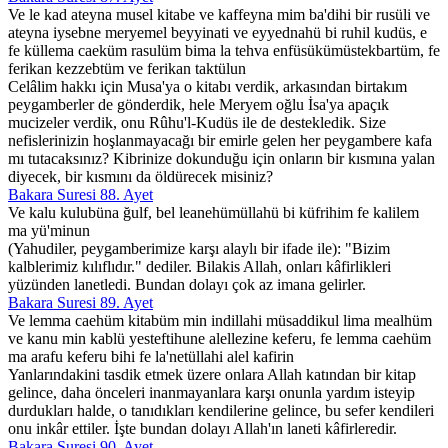
Ve le kad ateyna musel kitabe ve kaffeyna mim ba'dihi bir rusüli ve
ateyna iysebne meryemel beyyinati ve eyyednahü bi ruhil kudüs, e
fe küllema caeküm rasulüm bima la tehva enfüsükümüstekbartüm, fe
ferikan kezzebtüm ve ferikan taktülun
Celâlim hakkı için Musa'ya o kitabı verdik, arkasından birtakım
peygamberler de gönderdik, hele Meryem oğlu İsa'ya apaçık
mucizeler verdik, onu Rûhu'l-Kudüs ile de destekledik. Size
nefislerinizin hoşlanmayacağı bir emirle gelen her peygambere kafa
mı tutacaksınız? Kibrinize dokunduğu için onların bir kısmına yalan
diyecek, bir kısmını da öldürecek misiniz?
Bakara Suresi 88. Ayet
Ve kalu kulubüna ğulf, bel leanehümüllahü bi küfrihim fe kalilem
ma yü'minun
(Yahudiler, peygamberimize karşı alaylı bir ifade ile): "Bizim
kalblerimiz kılıflıdır." dediler. Bilakis Allah, onları kâfirlikleri
yüzünden lanetledi. Bundan dolayı çok az imana gelirler.
Bakara Suresi 89. Ayet
Ve lemma caehüm kitabüm min indillahi müsaddikul lima mealhüm
ve kanu min kablü yesteftihune alellezine keferu, fe lemma caehüm
ma arafu keferu bihi fe la'netüllahi alel kafirin
Yanlarındakini tasdik etmek üzere onlara Allah katından bir kitap
gelince, daha önceleri inanmayanlara karşı onunla yardım isteyip
durdukları halde, o tanıdıkları kendilerine gelince, bu sefer kendileri
onu inkâr ettiler. İşte bundan dolayı Allah'ın laneti kâfirleredir.
Bakara Suresi 90. Ayet