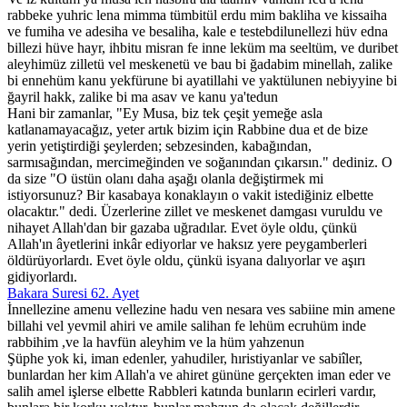
rabbeke yuhric lena mimma tümbitül erdu mim bakliha ve kissaiha
ve fumiha ve adesiha ve besaliha, kale e testebdilunellezi hüv edna
billezi hüve hayr, ihbitu misran fe inne leküm ma seeltüm, ve duribet
aleyhimüz zilletü vel meskenetü ve bau bi ğadabim minellah, zalike
bi ennehüm kanu yekfürune bi ayatillahi ve yaktülunen nebiyyine bi
ğayril hakk, zalike bi ma asav ve kanu ya'tedun
Hani bir zamanlar, "Ey Musa, biz tek çeşit yemeğe asla
katlanamayacağız, yeter artık bizim için Rabbine dua et de bize
yerin yetiştirdiği şeylerden; sebzesinden, kabağından,
sarmısağından, mercimeğinden ve soğanından çıkarsın." dediniz. O
da size "O üstün olanı daha aşağı olanla değiştirmek mi
istiyorsunuz? Bir kasabaya konaklayın o vakit istediğiniz elbette
olacaktır." dedi. Üzerlerine zillet ve meskenet damgası vuruldu ve
nihayet Allah'dan bir gazaba uğradılar. Evet öyle oldu, çünkü
Allah'ın âyetlerini inkâr ediyorlar ve haksız yere peygamberleri
öldürüyorlardı. Evet öyle oldu, çünkü isyana dalıyorlar ve aşırı
gidiyorlardı.
Bakara Suresi 62. Ayet
İnnellezine amenu vellezine hadu ven nesara ves sabiine min amene
billahi vel yevmil ahiri ve amile salihan fe lehüm ecruhüm inde
rabbihim ,ve la havfün aleyhim ve la hüm yahzenun
Şüphe yok ki, iman edenler, yahudiler, hıristiyanlar ve sabiîler,
bunlardan her kim Allah'a ve ahiret gününe gerçekten iman eder ve
salih amel işlerse elbette Rabbleri katında bunların ecirleri vardır,