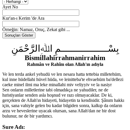
Ayet No
Kur'an-ı Kerim 'de Ara
Örneğin: Namaz, Oruç, Zekat gibi ...
بِسْــــــــــــــــــمِ اﷲِالرَّحْمَنِ
Bismillahirrahmanirrahim
Rahmân ve Rahîm olan Allah'ın adıyla
Ve len terda ankel yehudü ve len nesara hatta tettebia milletehüm,
kul inne hüdellahi hüvel hüda, ve leinitteba'te ehvaehüm ba'dellezi
caeke minel ilmi ma leke minallahi miv veliyyiv ve la nasiyr
Sen onların milletlerine tabi olmadıkça ne yahudiler, ne de
hıristiyanlar senden asla hoşnud ve razı olmayacaklar. De ki,
gerçekten de Allah'ın hidayeti, hidayetin ta kendisidir. Şânım hakkı
için, sana vahiyle gelen bu kadar bilgiden sonra, kalkıp da onların
arzu ve heveslerine uyacak olursan, sana Allah'dan ne bir dost
bulunur, ne de bir yardımcı.
Sure Adı: