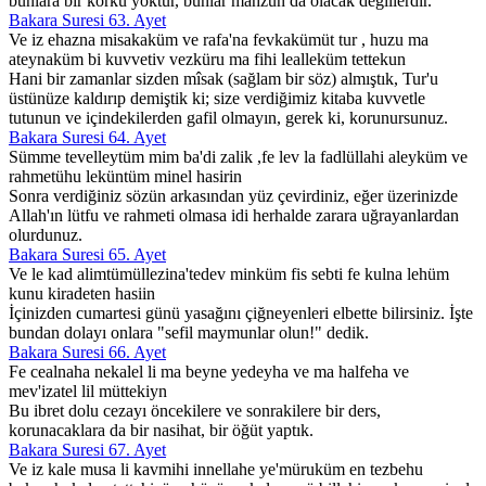
bunlara bir korku yoktur, bunlar mahzun da olacak değillerdir.
Bakara Suresi 63. Ayet
Ve iz ehazna misakaküm ve rafa'na fevkakümüt tur , huzu ma
ateynaküm bi kuvvetiv vezküru ma fihi lealleküm tettekun
Hani bir zamanlar sizden mîsak (sağlam bir söz) almıştık, Tur'u
üstünüze kaldırıp demiştik ki; size verdiğimiz kitaba kuvvetle
tutunun ve içindekilerden gafil olmayın, gerek ki, korunursunuz.
Bakara Suresi 64. Ayet
Sümme tevelleytüm mim ba'di zalik ,fe lev la fadlüllahi aleyküm ve
rahmetühu leküntüm minel hasirin
Sonra verdiğiniz sözün arkasından yüz çevirdiniz, eğer üzerinizde
Allah'ın lütfu ve rahmeti olmasa idi herhalde zarara uğrayanlardan
olurdunuz.
Bakara Suresi 65. Ayet
Ve le kad alimtümüllezina'tedev minküm fis sebti fe kulna lehüm
kunu kiradeten hasiin
İçinizden cumartesi günü yasağını çiğneyenleri elbette bilirsiniz. İşte
bundan dolayı onlara "sefil maymunlar olun!" dedik.
Bakara Suresi 66. Ayet
Fe cealnaha nekalel li ma beyne yedeyha ve ma halfeha ve
mev'izatel lil müttekiyn
Bu ibret dolu cezayı öncekilere ve sonrakilere bir ders,
korunacaklara da bir nasihat, bir öğüt yaptık.
Bakara Suresi 67. Ayet
Ve iz kale musa li kavmihi innellahe ye'müruküm en tezbehu