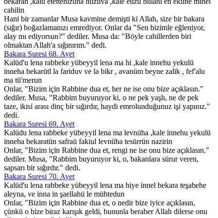
bekarah ,kalu etettehizüna hüzüva ,kale euzü billahi en ekune minel
cahilin
Hani bir zamanlar Musa kavmine demişti ki Allah, size bir bakara
(sığır) boğazlamanızı emrediyor. Onlar da "Sen bizimle eğleniyor,
alay mı ediyorsun?" dediler. Musa da: "Böyle cahillerden biri
olmaktan Allah'a sığınırım." dedi.
Bakara Suresi 68. Ayet
Kalüd'u lena rabbeke yübeyyil lena ma hi ,kale innehu yekulü
inneha bekarütl la fariduv ve la bikr , avanüm beyne zalik , fef'alu
ma tü'merun
Onlar, "Bizim için Rabbine dua et, her ne ise onu bize açıklasın."
dediler. Musa, "Rabbim buyuruyor ki, o ne pek yaşlı, ne de pek
taze, ikisi arası dinç bir sığırdır, haydi emrolunduğunuz işi yapınız."
dedi.
Bakara Suresi 69. Ayet
Kalüdu lena rabbeke yübeyyil lena ma levnüha ,kale innehu yekulü
inneha bekaratün safraü fakiul levnüha tesürrün nazirin
Onlar, "Bizim için Rabbine dua et, rengi ne ise onu bize açıklasın."
dediler. Musa, "Rabbim buyuruyor ki, o, bakanlara sürur veren,
sapsarı bir sığırdır." dedi.
Bakara Suresi 70. Ayet
Kalüd'u lena rabbeke yübeyyil lena ma hiye innel bekara teşabehe
aleyna, ve inna in şaellahü le mühtedun
Onlar, "Bizim için Rabbine dua et, o nedir bize iyice açıklasın,
çünkü o bize biraz karışık geldi, bununla beraber Allah dilerse onu