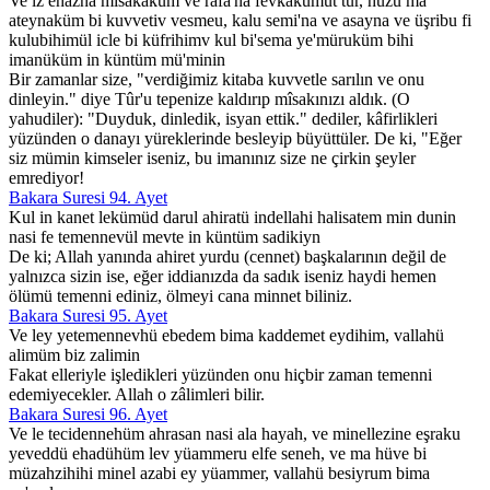
Ve iz ehazna misakaküm ve rafa'na fevkakümüt tur, huzu ma
ateynaküm bi kuvvetiv vesmeu, kalu semi'na ve asayna ve üşribu fi
kulubihimül icle bi küfrihimv kul bi'sema ye'müruküm bihi
imanüküm in küntüm mü'minin
Bir zamanlar size, "verdiğimiz kitaba kuvvetle sarılın ve onu
dinleyin." diye Tûr'u tepenize kaldırıp mîsakınızı aldık. (O
yahudiler): "Duyduk, dinledik, isyan ettik." dediler, kâfirlikleri
yüzünden o danayı yüreklerinde besleyip büyüttüler. De ki, "Eğer
siz mümin kimseler iseniz, bu imanınız size ne çirkin şeyler
emrediyor!
Bakara Suresi 94. Ayet
Kul in kanet lekümüd darul ahiratü indellahi halisatem min dunin
nasi fe temennevül mevte in küntüm sadikiyn
De ki; Allah yanında ahiret yurdu (cennet) başkalarının değil de
yalnızca sizin ise, eğer iddianızda da sadık iseniz haydi hemen
ölümü temenni ediniz, ölmeyi cana minnet biliniz.
Bakara Suresi 95. Ayet
Ve ley yetemennevhü ebedem bima kaddemet eydihim, vallahü
alimüm biz zalimin
Fakat elleriyle işledikleri yüzünden onu hiçbir zaman temenni
edemiyecekler. Allah o zâlimleri bilir.
Bakara Suresi 96. Ayet
Ve le tecidennehüm ahrasan nasi ala hayah, ve minellezine eşraku
yeveddü ehadühüm lev yüammeru elfe seneh, ve ma hüve bi
müzahzihihi minel azabi ey yüammer, vallahü besiyrum bima