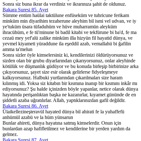
Sonra siz buna ikrar da verdiniz ve ikrarınıza şahit de oldunuz.
Bakara Suresi 85. Ayet
Sümme entüm haülai taktülune enfüseküm ve tuhricune ferikam
minküm min diyarihim tezaherune aleyhim bil ismi vel udvan, ve iy
ye'tuküm üsara tüfaduhüm ve hüve muharramün aleyküm
ihracühüm, e fe tü'minune bi badil kitabi ve tekfürune bi ba'd, fe ma
cezaü mey yef'alü zalike minküm illa hizyün fil hayatid dünya, ve
yevmel kiyameti yüraddune ila eşeddil azab, vemallahü bi ğafilin
amma ta'melun
Sonra sizler öyle kimselersiniz ki, kendilerinizi öldürüyorsunuz ve
sizden olan bir grubu diyarlarından çıkarıyorsunuz, onlar aleyhinde
kötülük ve düşmanlık güdüyor ve bu konuda birleşip birbirinize arka
çıkıyorsunuz, şayet size esir olarak gelirlerse fidyeleşmeye
kalkıyorsunuz. Halbuki yurtlarından çıkarılmaları size haram
kılınmış idi. Yoksa siz kitabın bir kısmına inanıp bir kısmını inkâr mı
ediyorsunuz? Şu halde içinizden böyle yapanlar, netice olarak dünya
hayatında perişanlıktan başka ne kazanırlar, kıyamet gününde de en
şiddetli azaba uğratılırlar. Allah, yaptıklarınızdan gafil değildir.
Bakara Suresi 86. Ayet
Ülaikellezineşteravül hayated dünya bil ahirati fe la yuhaffefü
anhümül azabü ve la hüm yünsarun
Bunlar ahireti, dünya hayatına satmış kimselerdir. Onun için
bunlardan azap hafifletilmez ve kendilerine bir yerden yardım da
gelmez.
Bakara Suresi 87. Ayet