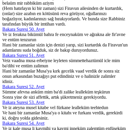
belaüm mir rabbiküm aziym
(Hem hatırlayın ki bir zaman) sizi Firavun ailesinden de kurtardık,
(onlar) size azabın en kötüsünü reva görüyor, oğullarınızı
boğazlıyor, kadınlarınızı sağ bırakıyorlardı. Ve bunda size Rabbiniz
tarafından büyük bir imtihan vardı.
Bakara Suresi 50. Ayet
Ve iz ferakna bikümül bahra fe enceynaküm ve ağrakna ale fir'avne
ve entüm tenzurun
Hani bir zamanlar sizin için denizi yarıp, sizi kurtardık da Firavun'un
adamlarını suda boğduk, siz de bakıp duruyordunuz.
Bakara Suresi 51. Ayet
Veiz vaadna musa erbeiyne leyleten sümmettehaztümül icle mim
ba'dihi ve entüm zalimun
Hani bir zamanlar Musa'ya kırk gecelik vaad verdik de sonra siz
onun arkasından buzağıyı put edindiniz ve o halinizle zalimler
idiniz.
Bakara Suresi 52. Ayet
Sümme afevna anküm mim ba'di zalike lealleküm teşkürun
Sonra yine de sizi affettik, artık şükretmeniz gerekiyordu.
Bakara Suresi 53. Ayet
Ve iz ateyna musel kitabe vel fürkane lealleküm teehtedun
Ve hani bir zamanlar Musa'ya o kitabı ve furkanı verdik, gerekirdi
ki, doğru yolda gidesiniz.
Bakara Suresi 54. Ayet
Ve iz kale musa li kavmihi ya kavmi inneküm zalemtüm enfüseküm