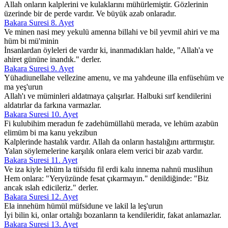
Allah onların kalplerini ve kulaklarını mühürlemiştir. Gözlerinin
üzerinde bir de perde vardır. Ve büyük azab onlaradır.
Bakara Suresi 8. Ayet
Ve minen nasi mey yekulü amenna billahi ve bil yevmil ahiri ve ma
hüm bi mü'minin
İnsanlardan öyleleri de vardır ki, inanmadıkları halde, "Allah'a ve
ahiret gününe inandık." derler.
Bakara Suresi 9. Ayet
Yühadiunellahe vellezine amenu, ve ma yahdeune illa enfüsehüm ve
ma yeş'urun
Allah'ı ve müminleri aldatmaya çalışırlar. Halbuki sırf kendilerini
aldatırlar da farkına varmazlar.
Bakara Suresi 10. Ayet
Fi kulubihim meradun fe zadehümüllahü merada, ve lehüm azabün
elimüm bi ma kanu yekzibun
Kalplerinde hastalık vardır. Allah da onların hastalığını arttırmıştır.
Yalan söylemelerine karşılık onlara elem verici bir azab vardır.
Bakara Suresi 11. Ayet
Ve iza kiyle lehüm la tüfsidu fil erdi kalu innema nahnü muslihun
Hem onlara: "Yeryüzünde fesat çıkarmayın." denildiğinde: "Biz
ancak ıslah edicileriz." derler.
Bakara Suresi 12. Ayet
Ela innehüm hümül müfsidune ve lakil la leş'urun
İyi bilin ki, onlar ortalığı bozanların ta kendileridir, fakat anlamazlar.
Bakara Suresi 13. Ayet