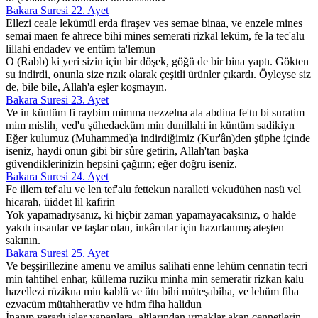
Bakara Suresi 22. Ayet
Ellezi ceale lekümül erda firaşev ves semae binaa, ve enzele mines
semai maen fe ahrece bihi mines semerati rizkal leküm, fe la tec'alu
lillahi endadev ve entüm ta'lemun
O (Rabb) ki yeri sizin için bir döşek, göğü de bir bina yaptı. Gökten
su indirdi, onunla size rızık olarak çeşitli ürünler çıkardı. Öyleyse siz
de, bile bile, Allah'a eşler koşmayın.
Bakara Suresi 23. Ayet
Ve in küntüm fi raybim mimma nezzelna ala abdina fe'tu bi suratim
mim mislih, ved'u şühedaeküm min dunillahi in küntüm sadikiyn
Eğer kulumuz (Muhammed)a indirdiğimiz (Kur'ân)den şüphe içinde
iseniz, haydi onun gibi bir sûre getirin, Allah'tan başka
güvendiklerinizin hepsini çağırın; eğer doğru iseniz.
Bakara Suresi 24. Ayet
Fe illem tef'alu ve len tef'alu fettekun naralleti vekudühen nasü vel
hicarah, üiddet lil kafirin
Yok yapamadıysanız, ki hiçbir zaman yapamayacaksınız, o halde
yakıtı insanlar ve taşlar olan, inkârcılar için hazırlanmış ateşten
sakının.
Bakara Suresi 25. Ayet
Ve beşşirillezine amenu ve amilus salihati enne lehüm cennatin tecri
min tahtihel enhar, küllema ruziku minha min semeratir rizkan kalu
hazellezi rüzikna min kablü ve ütu bihi müteşabiha, ve lehüm fiha
ezvacüm mütahheratüv ve hüm fiha halidun
İnanıp yararlı işler yapanlara, altlarından ırmaklar akan cennetlerin