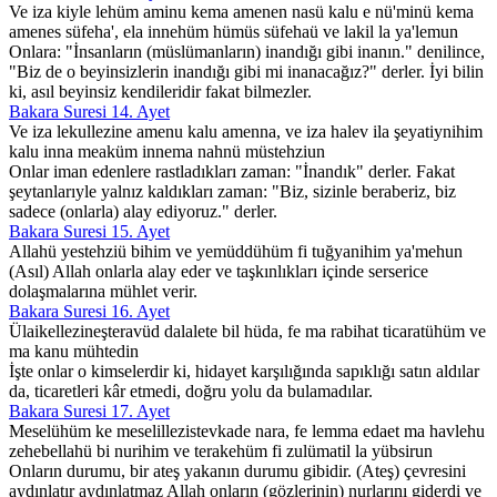
Ve iza kiyle lehüm aminu kema amenen nasü kalu e nü'minü kema
amenes süfeha', ela innehüm hümüs süfehaü ve lakil la ya'lemun
Onlara: "İnsanların (müslümanların) inandığı gibi inanın." denilince,
"Biz de o beyinsizlerin inandığı gibi mi inanacağız?" derler. İyi bilin
ki, asıl beyinsiz kendileridir fakat bilmezler.
Bakara Suresi 14. Ayet
Ve iza lekullezine amenu kalu amenna, ve iza halev ila şeyatiynihim
kalu inna meaküm innema nahnü müstehziun
Onlar iman edenlere rastladıkları zaman: "İnandık" derler. Fakat
şeytanlarıyle yalnız kaldıkları zaman: "Biz, sizinle beraberiz, biz
sadece (onlarla) alay ediyoruz." derler.
Bakara Suresi 15. Ayet
Allahü yestehziü bihim ve yemüddühüm fi tuğyanihim ya'mehun
(Asıl) Allah onlarla alay eder ve taşkınlıkları içinde serserice
dolaşmalarına mühlet verir.
Bakara Suresi 16. Ayet
Ülaikellezineşteravüd dalalete bil hüda, fe ma rabihat ticaratühüm ve
ma kanu mühtedin
İşte onlar o kimselerdir ki, hidayet karşılığında sapıklığı satın aldılar
da, ticaretleri kâr etmedi, doğru yolu da bulamadılar.
Bakara Suresi 17. Ayet
Meselühüm ke meselillezistevkade nara, fe lemma edaet ma havlehu
zehebellahü bi nurihim ve terakehüm fi zulümatil la yübsirun
Onların durumu, bir ateş yakanın durumu gibidir. (Ateş) çevresini
aydınlatır aydınlatmaz Allah onların (gözlerinin) nurlarını giderdi ve