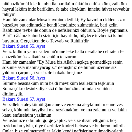
bittihazikümül icle fe tubu ila bariiküm faktülu enfüseküm, zaliküm
hayrul leküm inde bariiküm, fe tabe aleyküm, innehu hüvet tevvabür
rahiym
Hani bir zamanlar Musa kavmine dedi ki; Ey kavmim cidden siz o
buzağıyı put edinmekle kendi kendinize zulmettiniz, bari gelin
Rabbinize tevbe ile dönün de nefislerinizi öldürün. Böyle yapmanız
Bârî Teâlânız katında sizin için hayırlıdır, böylece tevbenizi kabul
buyurdu. Gerçekten de o Tevvab ve Rahîm'dir.
Bakara Suresi 55. Ayet
Ve iz kultüm ya musa len nü'mine leke hatta nerallahe cehraten fe
ehazetkümüs saikatü ve entüm tenzurun
Hani bir zamanlar "Ey Musa biz Allah'ı açıkça görmedikçe senin
sözünle asla inanmayacağız." demiştiniz de bunun üzerine sizi
yıldırım çarpmıştı ve siz de bakakalmıştınız.
Bakara Suresi 56. Ayet
Sümme beasnaküm mim ba'di mevtiküm lealleküm teşkürun
Sonra şükredesiniz diye sizi ölümünüzün ardından yeniden
diriltmiştik.
Bakara Suresi 57. Ayet
Ve zallelna aleykümül ğamame ve enzelna aleykümül menne ves
selva, külu min tayyibati ma razaknaküm, ve ma zalemuna ve lakin
kanu enfüsehüm yazlimun
Ve üstünüze o bulutu gölge yaptık, ve size ihsan ettiğimiz hoş
rızıklardan yiyin, diye üzerinize kudret helvası ve bıldırcın indirdik.
Onlar, bize zulmetmediler, lakin kendi nefislerine zulmediyorlardı.