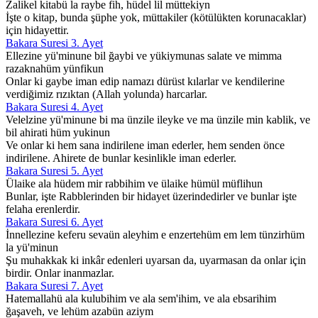
Zalikel kitabü la raybe fih, hüdel lil müttekiyn
İşte o kitap, bunda şüphe yok, müttakiler (kötülükten korunacaklar)
için hidayettir.
Bakara Suresi 3. Ayet
Ellezine yü'minune bil ğaybi ve yükiymunas salate ve mimma
razaknahüm yünfikun
Onlar ki gaybe iman edip namazı dürüst kılarlar ve kendilerine
verdiğimiz rızıktan (Allah yolunda) harcarlar.
Bakara Suresi 4. Ayet
Velelzine yü'minune bi ma ünzile ileyke ve ma ünzile min kablik, ve
bil ahirati hüm yukinun
Ve onlar ki hem sana indirilene iman ederler, hem senden önce
indirilene. Ahirete de bunlar kesinlikle iman ederler.
Bakara Suresi 5. Ayet
Ülaike ala hüdem mir rabbihim ve ülaike hümül müflihun
Bunlar, işte Rabblerinden bir hidayet üzerindedirler ve bunlar işte
felaha erenlerdir.
Bakara Suresi 6. Ayet
İnnellezine keferu sevaün aleyhim e enzertehüm em lem tünzirhüm
la yü'minun
Şu muhakkak ki inkâr edenleri uyarsan da, uyarmasan da onlar için
birdir. Onlar inanmazlar.
Bakara Suresi 7. Ayet
Hatemallahü ala kulubihim ve ala sem'ihim, ve ala ebsarihim
ğaşaveh, ve lehüm azabün aziym