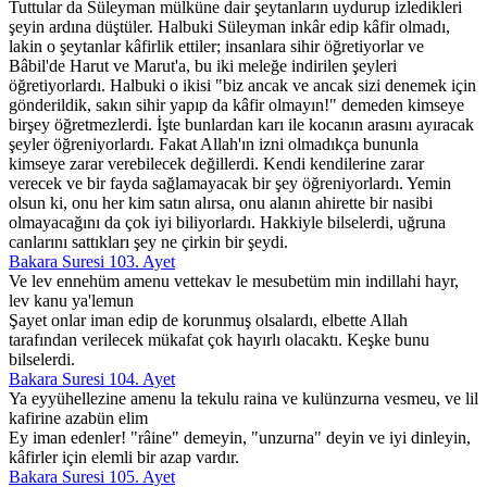
Tuttular da Süleyman mülküne dair şeytanların uydurup izledikleri
şeyin ardına düştüler. Halbuki Süleyman inkâr edip kâfir olmadı,
lakin o şeytanlar kâfirlik ettiler; insanlara sihir öğretiyorlar ve
Bâbil'de Harut ve Marut'a, bu iki meleğe indirilen şeyleri
öğretiyorlardı. Halbuki o ikisi "biz ancak ve ancak sizi denemek için
gönderildik, sakın sihir yapıp da kâfir olmayın!" demeden kimseye
birşey öğretmezlerdi. İşte bunlardan karı ile kocanın arasını ayıracak
şeyler öğreniyorlardı. Fakat Allah'ın izni olmadıkça bununla
kimseye zarar verebilecek değillerdi. Kendi kendilerine zarar
verecek ve bir fayda sağlamayacak bir şey öğreniyorlardı. Yemin
olsun ki, onu her kim satın alırsa, onu alanın ahirette bir nasibi
olmayacağını da çok iyi biliyorlardı. Hakkiyle bilselerdi, uğruna
canlarını sattıkları şey ne çirkin bir şeydi.
Bakara Suresi 103. Ayet
Ve lev ennehüm amenu vettekav le mesubetüm min indillahi hayr,
lev kanu ya'lemun
Şayet onlar iman edip de korunmuş olsalardı, elbette Allah
tarafından verilecek mükafat çok hayırlı olacaktı. Keşke bunu
bilselerdi.
Bakara Suresi 104. Ayet
Ya eyyühellezine amenu la tekulu raina ve kulünzurna vesmeu, ve lil
kafirine azabün elim
Ey iman edenler! "râine" demeyin, "unzurna" deyin ve iyi dinleyin,
kâfirler için elemli bir azap vardır.
Bakara Suresi 105. Ayet