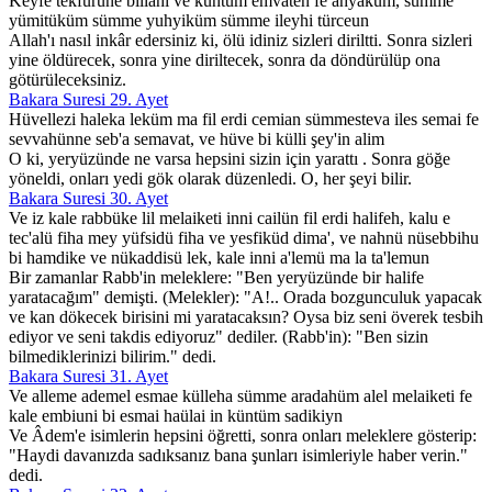
Keyfe tekfürune billahi ve küntüm emvaten fe ahyaküm, sümme
yümitüküm sümme yuhyiküm sümme ileyhi türceun
Allah'ı nasıl inkâr edersiniz ki, ölü idiniz sizleri diriltti. Sonra sizleri
yine öldürecek, sonra yine diriltecek, sonra da döndürülüp ona
götürüleceksiniz.
Bakara Suresi 29. Ayet
Hüvellezi haleka leküm ma fil erdi cemian sümmesteva iles semai fe
sevvahünne seb'a semavat, ve hüve bi külli şey'in alim
O ki, yeryüzünde ne varsa hepsini sizin için yarattı . Sonra göğe
yöneldi, onları yedi gök olarak düzenledi. O, her şeyi bilir.
Bakara Suresi 30. Ayet
Ve iz kale rabbüke lil melaiketi inni cailün fil erdi halifeh, kalu e
tec'alü fiha mey yüfsidü fiha ve yesfiküd dima', ve nahnü nüsebbihu
bi hamdike ve nükaddisü lek, kale inni a'lemü ma la ta'lemun
Bir zamanlar Rabb'in meleklere: "Ben yeryüzünde bir halife
yaratacağım" demişti. (Melekler): "A!.. Orada bozgunculuk yapacak
ve kan dökecek birisini mi yaratacaksın? Oysa biz seni överek tesbih
ediyor ve seni takdis ediyoruz" dediler. (Rabb'in): "Ben sizin
bilmediklerinizi bilirim." dedi.
Bakara Suresi 31. Ayet
Ve alleme ademel esmae külleha sümme aradahüm alel melaiketi fe
kale embiuni bi esmai haülai in küntüm sadikiyn
Ve Âdem'e isimlerin hepsini öğretti, sonra onları meleklere gösterip:
"Haydi davanızda sadıksanız bana şunları isimleriyle haber verin."
dedi.