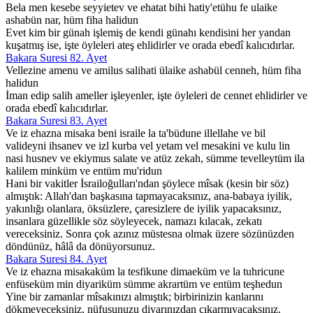
Bela men kesebe seyyietev ve ehatat bihi hatiy'etühu fe ulaike
ashabün nar, hüm fiha halidun
Evet kim bir günah işlemiş de kendi günahı kendisini her yandan
kuşatmış ise, işte öyleleri ateş ehlidirler ve orada ebedî kalıcıdırlar.
Bakara Suresi 82. Ayet
Vellezine amenu ve amilus salihati ülaike ashabül cenneh, hüm fiha
halidun
İman edip salih ameller işleyenler, işte öyleleri de cennet ehlidirler ve
orada ebedî kalıcıdırlar.
Bakara Suresi 83. Ayet
Ve iz ehazna misaka beni israile la ta'büdune illellahe ve bil
valideyni ihsanev ve izl kurba vel yetam vel mesakini ve kulu lin
nasi husnev ve ekiymus salate ve atüz zekah, sümme tevelleytüm ila
kalilem minküm ve entüm mu'ridun
Hani bir vakitler İsrailoğulları'ndan şöylece mîsak (kesin bir söz)
almıştık: Allah'dan başkasına tapmayacaksınız, ana-babaya iyilik,
yakınlığı olanlara, öksüzlere, çaresizlere de iyilik yapacaksınız,
insanlara güzellikle söz söyleyecek, namazı kılacak, zekatı
vereceksiniz. Sonra çok azınız müstesna olmak üzere sözünüzden
döndünüz, hâlâ da dönüyorsunuz.
Bakara Suresi 84. Ayet
Ve iz ehazna misakaküm la tesfikune dimaeküm ve la tuhricune
enfüseküm min diyariküm sümme akrartüm ve entüm teşhedun
Yine bir zamanlar mîsakınızı almıştık; birbirinizin kanlarını
dökmeyeceksiniz, nüfusunuzu diyarınızdan çıkarmıyacaksınız.