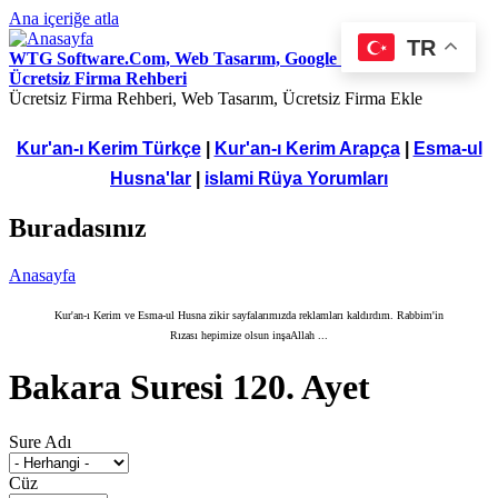
Ana içeriğe atla
TR
WTG Software.Com, Web Tasarım, Google Seo Hizmetleri,
Ücretsiz Firma Rehberi
Ücretsiz Firma Rehberi, Web Tasarım, Ücretsiz Firma Ekle
Kur'an-ı Kerim Türkçe
|
Kur'an-ı Kerim Arapça
|
Esma-ul
Husna'lar
|
islami Rüya Yorumları
Buradasınız
Anasayfa
Kur'an-ı Kerim ve Esma-ul Husna zikir sayfalarımızda reklamları kaldırdım. Rabbim'in
Rızası hepimize olsun inşaAllah ...
Bakara Suresi 120. Ayet
Sure Adı
Cüz