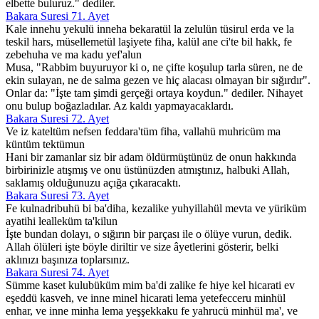
elbette buluruz." dediler.
Bakara Suresi 71. Ayet
Kale innehu yekulü inneha bekaratül la zelulün tüsirul erda ve la
teskil hars, müsellemetül laşiyete fiha, kalül ane ci'te bil hakk, fe
zebehuha ve ma kadu yef'alun
Musa, "Rabbim buyuruyor ki o, ne çifte koşulup tarla süren, ne de
ekin sulayan, ne de salma gezen ve hiç alacası olmayan bir sığırdır".
Onlar da: "İşte tam şimdi gerçeği ortaya koydun." dediler. Nihayet
onu bulup boğazladılar. Az kaldı yapmayacaklardı.
Bakara Suresi 72. Ayet
Ve iz kateltüm nefsen feddara'tüm fiha, vallahü muhricüm ma
küntüm tektümun
Hani bir zamanlar siz bir adam öldürmüştünüz de onun hakkında
birbirinizle atışmış ve onu üstünüzden atmıştınız, halbuki Allah,
saklamış olduğunuzu açığa çıkaracaktı.
Bakara Suresi 73. Ayet
Fe kulnadribuhü bi ba'diha, kezalike yuhyillahül mevta ve yüriküm
ayatihi lealleküm ta'kilun
İşte bundan dolayı, o sığırın bir parçası ile o ölüye vurun, dedik.
Allah ölüleri işte böyle diriltir ve size âyetlerini gösterir, belki
aklınızı başınıza toplarsınız.
Bakara Suresi 74. Ayet
Sümme kaset kulubüküm mim ba'di zalike fe hiye kel hicarati ev
eşeddü kasveh, ve inne minel hicarati lema yetefecceru minhül
enhar, ve inne minha lema yeşşekkaku fe yahrucü minhül ma', ve