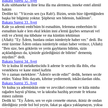
Bakara Suresi 32. Ayet
Kalu sübhaneke la ilme lena illa ma alemtena, inneke entel alimül
hakim
Dediler ki: "Yücesin sen (ya Rab!). Bizim, senin bize öğrettiğinden
başka bir bilgimiz yoktur. Şüphesiz sen bilensin, hakîmsin".
Bakara Suresi 33. Ayet
Kale ya ademü embi'hüm bi esmaihim, felemma embeehüm bi
esmaihim kale e lem ekul leküm inni a'lemü ğaybes semavati vel
erdi ve a'lemü ma tübdune ve ma küntüm tektümun
(Allah): "Ey Âdem, bunlara onları isimleriyle haber ver." dedi. Bu
emir üzerine Âdem onlara isimleriyle onları haber verince, (Allah):
"Ben size, ben göklerin ve yerin gayblarını bilirim, sizin
açıkladığınızı da, içinizde gizlediğinizi de bilirim" dememiş
miydim?" dedi.
Bakara Suresi 34. Ayet
Ve iz kulna lil melaiketiscüdu li ademe fe secedu illa iblis, eba
vestekbera ve kane minel kafirin
Ve o zaman meleklere: "Âdem'e secde edin!" dedik, hemen secde
ettiler. Yalnız İblis dayattı, kibrine yediremedi, inkârcılardan oldu.
Bakara Suresi 35. Ayet
Ve kulna ya ademüskün ente ve zevcükel cennete ve küla minha
rağaden haysü şi'tüma, ve la takraba hazihiş şecerate fe tekuna
minez zalimin
Dedik ki: "Ey Âdem, sen ve eşin cennette oturun, ikiniz de ondan
dilediğiniz yerde bol bol yeyin, fakat şu ağaca yaklaşmayın, yoksa