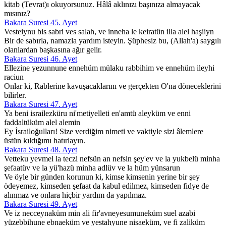
kitab (Tevrat)ı okuyorsunuz. Hâlâ aklınızı başınıza almayacak
mısınız?
Bakara Suresi 45. Ayet
Vesteiynu bis sabri ves salah, ve inneha le keiratün illa alel haşiiyn
Bir de sabırla, namazla yardım isteyin. Şüphesiz bu, (Allah'a) saygılı
olanlardan başkasına ağır gelir.
Bakara Suresi 46. Ayet
Ellezine yezunnune ennehüm mülaku rabbihim ve ennehüm ileyhi
raciun
Onlar ki, Rablerine kavuşacaklarını ve gerçekten O'na döneceklerini
bilirler.
Bakara Suresi 47. Ayet
Ya beni israilezküru ni'metiyelleti en'amtü aleyküm ve enni
faddaltüküm alel alemin
Ey İsrailoğulları! Size verdiğim nimeti ve vaktiyle sizi âlemlere
üstün kıldığımı hatırlayın.
Bakara Suresi 48. Ayet
Vetteku yevmel la teczi nefsün an nefsin şey'ev ve la yukbelü minha
şefaatüv ve la yü'hazü minha adlüv ve la hüm yünsarun
Ve öyle bir günden korunun ki, kimse kimsenin yerine bir şey
ödeyemez, kimseden şefaat da kabul edilmez, kimseden fidye de
alınmaz ve onlara hiçbir yardım da yapılmaz.
Bakara Suresi 49. Ayet
Ve iz necceynaküm min ali fir'avneyesumuneküm suel azabi
yüzebbihune ebnaeküm ve yestahyune nisaeküm, ve fi zaliküm