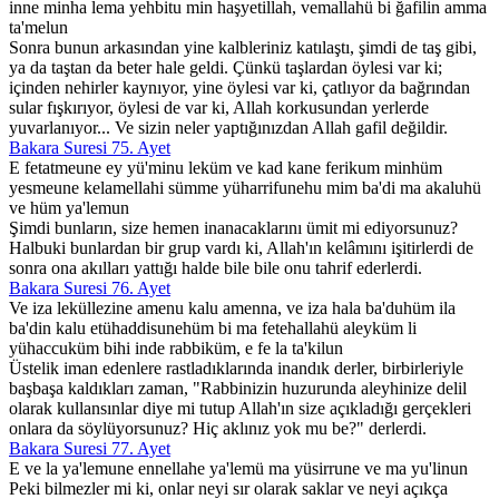
inne minha lema yehbitu min haşyetillah, vemallahü bi ğafilin amma
ta'melun
Sonra bunun arkasından yine kalbleriniz katılaştı, şimdi de taş gibi,
ya da taştan da beter hale geldi. Çünkü taşlardan öylesi var ki;
içinden nehirler kaynıyor, yine öylesi var ki, çatlıyor da bağrından
sular fışkırıyor, öylesi de var ki, Allah korkusundan yerlerde
yuvarlanıyor... Ve sizin neler yaptığınızdan Allah gafil değildir.
Bakara Suresi 75. Ayet
E fetatmeune ey yü'minu leküm ve kad kane ferikum minhüm
yesmeune kelamellahi sümme yüharrifunehu mim ba'di ma akaluhü
ve hüm ya'lemun
Şimdi bunların, size hemen inanacaklarını ümit mi ediyorsunuz?
Halbuki bunlardan bir grup vardı ki, Allah'ın kelâmını işitirlerdi de
sonra ona akılları yattığı halde bile bile onu tahrif ederlerdi.
Bakara Suresi 76. Ayet
Ve iza leküllezine amenu kalu amenna, ve iza hala ba'duhüm ila
ba'din kalu etühaddisunehüm bi ma fetehallahü aleyküm li
yühaccuküm bihi inde rabbiküm, e fe la ta'kilun
Üstelik iman edenlere rastladıklarında inandık derler, birbirleriyle
başbaşa kaldıkları zaman, "Rabbinizin huzurunda aleyhinize delil
olarak kullansınlar diye mi tutup Allah'ın size açıkladığı gerçekleri
onlara da söylüyorsunuz? Hiç aklınız yok mu be?" derlerdi.
Bakara Suresi 77. Ayet
E ve la ya'lemune ennellahe ya'lemü ma yüsirrune ve ma yu'linun
Peki bilmezler mi ki, onlar neyi sır olarak saklar ve neyi açıkça