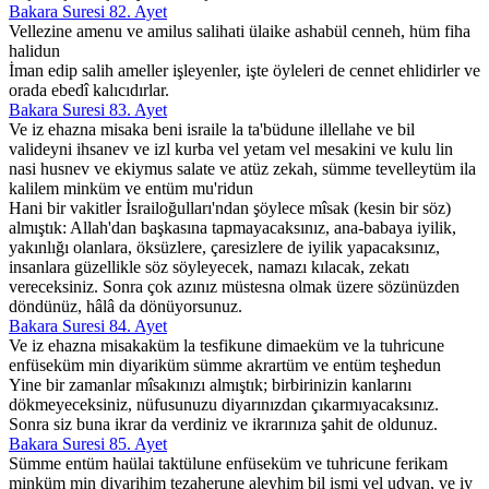
Bakara Suresi 82. Ayet
Vellezine amenu ve amilus salihati ülaike ashabül cenneh, hüm fiha
halidun
İman edip salih ameller işleyenler, işte öyleleri de cennet ehlidirler ve
orada ebedî kalıcıdırlar.
Bakara Suresi 83. Ayet
Ve iz ehazna misaka beni israile la ta'büdune illellahe ve bil
valideyni ihsanev ve izl kurba vel yetam vel mesakini ve kulu lin
nasi husnev ve ekiymus salate ve atüz zekah, sümme tevelleytüm ila
kalilem minküm ve entüm mu'ridun
Hani bir vakitler İsrailoğulları'ndan şöylece mîsak (kesin bir söz)
almıştık: Allah'dan başkasına tapmayacaksınız, ana-babaya iyilik,
yakınlığı olanlara, öksüzlere, çaresizlere de iyilik yapacaksınız,
insanlara güzellikle söz söyleyecek, namazı kılacak, zekatı
vereceksiniz. Sonra çok azınız müstesna olmak üzere sözünüzden
döndünüz, hâlâ da dönüyorsunuz.
Bakara Suresi 84. Ayet
Ve iz ehazna misakaküm la tesfikune dimaeküm ve la tuhricune
enfüseküm min diyariküm sümme akrartüm ve entüm teşhedun
Yine bir zamanlar mîsakınızı almıştık; birbirinizin kanlarını
dökmeyeceksiniz, nüfusunuzu diyarınızdan çıkarmıyacaksınız.
Sonra siz buna ikrar da verdiniz ve ikrarınıza şahit de oldunuz.
Bakara Suresi 85. Ayet
Sümme entüm haülai taktülune enfüseküm ve tuhricune ferikam
minküm min diyarihim tezaherune aleyhim bil ismi vel udvan, ve iy