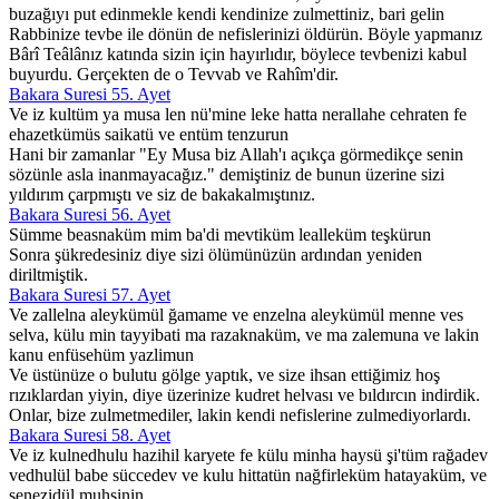
buzağıyı put edinmekle kendi kendinize zulmettiniz, bari gelin
Rabbinize tevbe ile dönün de nefislerinizi öldürün. Böyle yapmanız
Bârî Teâlânız katında sizin için hayırlıdır, böylece tevbenizi kabul
buyurdu. Gerçekten de o Tevvab ve Rahîm'dir.
Bakara Suresi 55. Ayet
Ve iz kultüm ya musa len nü'mine leke hatta nerallahe cehraten fe
ehazetkümüs saikatü ve entüm tenzurun
Hani bir zamanlar "Ey Musa biz Allah'ı açıkça görmedikçe senin
sözünle asla inanmayacağız." demiştiniz de bunun üzerine sizi
yıldırım çarpmıştı ve siz de bakakalmıştınız.
Bakara Suresi 56. Ayet
Sümme beasnaküm mim ba'di mevtiküm lealleküm teşkürun
Sonra şükredesiniz diye sizi ölümünüzün ardından yeniden
diriltmiştik.
Bakara Suresi 57. Ayet
Ve zallelna aleykümül ğamame ve enzelna aleykümül menne ves
selva, külu min tayyibati ma razaknaküm, ve ma zalemuna ve lakin
kanu enfüsehüm yazlimun
Ve üstünüze o bulutu gölge yaptık, ve size ihsan ettiğimiz hoş
rızıklardan yiyin, diye üzerinize kudret helvası ve bıldırcın indirdik.
Onlar, bize zulmetmediler, lakin kendi nefislerine zulmediyorlardı.
Bakara Suresi 58. Ayet
Ve iz kulnedhulu hazihil karyete fe külu minha haysü şi'tüm rağadev
vedhulül babe süccedev ve kulu hittatün nağfirleküm hatayaküm, ve
senezidül muhsinin