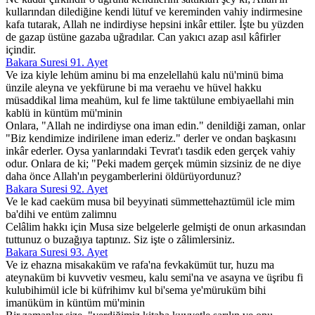
kullarından dilediğine kendi lütuf ve kereminden vahiy indirmesine
kafa tutarak, Allah ne indirdiyse hepsini inkâr ettiler. İşte bu yüzden
de gazap üstüne gazaba uğradılar. Can yakıcı azap asıl kâfirler
içindir.
Bakara Suresi 91. Ayet
Ve iza kiyle lehüm aminu bi ma enzelellahü kalu nü'minü bima
ünzile aleyna ve yekfürune bi ma veraehu ve hüvel hakku
müsaddikal lima meahüm, kul fe lime taktülune embiyaellahi min
kablü in küntüm mü'minin
Onlara, "Allah ne indirdiyse ona iman edin." denildiği zaman, onlar
"Biz kendimize indirilene iman ederiz." derler ve ondan başkasını
inkâr ederler. Oysa yanlarındaki Tevrat'ı tasdik eden gerçek vahiy
odur. Onlara de ki; "Peki madem gerçek mümin sizsiniz de ne diye
daha önce Allah'ın peygamberlerini öldürüyordunuz?
Bakara Suresi 92. Ayet
Ve le kad caeküm musa bil beyyinati sümmettehaztümül icle mim
ba'dihi ve entüm zalimnu
Celâlim hakkı için Musa size belgelerle gelmişti de onun arkasından
tuttunuz o buzağıya taptınız. Siz işte o zâlimlersiniz.
Bakara Suresi 93. Ayet
Ve iz ehazna misakaküm ve rafa'na fevkakümüt tur, huzu ma
ateynaküm bi kuvvetiv vesmeu, kalu semi'na ve asayna ve üşribu fi
kulubihimül icle bi küfrihimv kul bi'sema ye'müruküm bihi
imanüküm in küntüm mü'minin