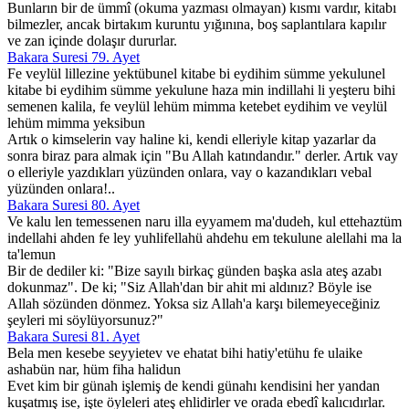
Bunların bir de ümmî (okuma yazması olmayan) kısmı vardır, kitabı
bilmezler, ancak birtakım kuruntu yığınına, boş saplantılara kapılır
ve zan içinde dolaşır dururlar.
Bakara Suresi 79. Ayet
Fe veylül lillezine yektübunel kitabe bi eydihim sümme yekulunel
kitabe bi eydihim sümme yekulune haza min indillahi li yeşteru bihi
semenen kalila, fe veylül lehüm mimma ketebet eydihim ve veylül
lehüm mimma yeksibun
Artık o kimselerin vay haline ki, kendi elleriyle kitap yazarlar da
sonra biraz para almak için "Bu Allah katındandır." derler. Artık vay
o elleriyle yazdıkları yüzünden onlara, vay o kazandıkları vebal
yüzünden onlara!..
Bakara Suresi 80. Ayet
Ve kalu len temessenen naru illa eyyamem ma'dudeh, kul ettehaztüm
indellahi ahden fe ley yuhlifellahü ahdehu em tekulune alellahi ma la
ta'lemun
Bir de dediler ki: "Bize sayılı birkaç günden başka asla ateş azabı
dokunmaz". De ki; "Siz Allah'dan bir ahit mi aldınız? Böyle ise
Allah sözünden dönmez. Yoksa siz Allah'a karşı bilemeyeceğiniz
şeyleri mi söylüyorsunuz?"
Bakara Suresi 81. Ayet
Bela men kesebe seyyietev ve ehatat bihi hatiy'etühu fe ulaike
ashabün nar, hüm fiha halidun
Evet kim bir günah işlemiş de kendi günahı kendisini her yandan
kuşatmış ise, işte öyleleri ateş ehlidirler ve orada ebedî kalıcıdırlar.