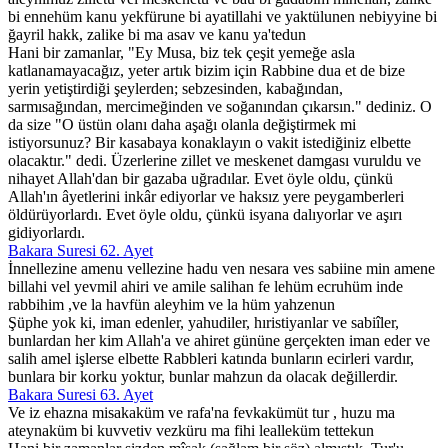
bi ennehüm kanu yekfürune bi ayatillahi ve yaktülunen nebiyyine bi
ğayril hakk, zalike bi ma asav ve kanu ya'tedun
Hani bir zamanlar, "Ey Musa, biz tek çeşit yemeğe asla
katlanamayacağız, yeter artık bizim için Rabbine dua et de bize
yerin yetiştirdiği şeylerden; sebzesinden, kabağından,
sarmısağından, mercimeğinden ve soğanından çıkarsın." dediniz. O
da size "O üstün olanı daha aşağı olanla değiştirmek mi
istiyorsunuz? Bir kasabaya konaklayın o vakit istediğiniz elbette
olacaktır." dedi. Üzerlerine zillet ve meskenet damgası vuruldu ve
nihayet Allah'dan bir gazaba uğradılar. Evet öyle oldu, çünkü
Allah'ın âyetlerini inkâr ediyorlar ve haksız yere peygamberleri
öldürüyorlardı. Evet öyle oldu, çünkü isyana dalıyorlar ve aşırı
gidiyorlardı.
Bakara Suresi 62. Ayet
İnnellezine amenu vellezine hadu ven nesara ves sabiine min amene
billahi vel yevmil ahiri ve amile salihan fe lehüm ecruhüm inde
rabbihim ,ve la havfün aleyhim ve la hüm yahzenun
Şüphe yok ki, iman edenler, yahudiler, hıristiyanlar ve sabiîler,
bunlardan her kim Allah'a ve ahiret gününe gerçekten iman eder ve
salih amel işlerse elbette Rabbleri katında bunların ecirleri vardır,
bunlara bir korku yoktur, bunlar mahzun da olacak değillerdir.
Bakara Suresi 63. Ayet
Ve iz ehazna misakaküm ve rafa'na fevkakümüt tur , huzu ma
ateynaküm bi kuvvetiv vezküru ma fihi lealleküm tettekun