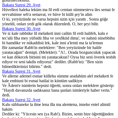
götürüleceksiniz.
Bakara Suresi 29. Ayet
Hüvellezi haleka leküm ma fil erdi cemian sümmesteva iles semai fe
sevvahünne seb'a semavat, ve hüve bi külli şey'in alim
O ki, yeryüzünde ne varsa hepsini sizin için yarattı . Sonra göğe
yöneldi, onları yedi gök olarak düzenledi. O, her şeyi bilir.
Bakara Suresi 30. Ayet
Ve iz kale rabbüke lil melaiketi inni cailün fil erdi halifeh, kalu e
tec'alü fiha mey yüfsidü fiha ve yesfiküd dima', ve nahnü nüsebbihu
bi hamdike ve nükaddisü lek, kale inni a'lemü ma la ta'lemun
Bir zamanlar Rabb'in meleklere: "Ben yeryüzünde bir halife
yaratacağım" demişti. (Melekler): "A!.. Orada bozgunculuk yapacak
ve kan dökecek birisini mi yaratacaksın? Oysa biz seni överek tesbih
ediyor ve seni takdis ediyoruz" dediler. (Rabb'in): "Ben sizin
bilmediklerinizi bilirim." dedi.
Bakara Suresi 31. Ayet
Ve alleme ademel esmae külleha sümme aradahüm alel melaiketi fe
kale embiuni bi esmai haülai in küntüm sadikiyn
Ve Âdem'e isimlerin hepsini öğretti, sonra onları meleklere gösterip:
"Haydi davanızda sadıksanız bana şunları isimleriyle haber verin."
dedi.
Bakara Suresi 32. Ayet
Kalu sübhaneke la ilme lena illa ma alemtena, inneke entel alimül
hakim
Dediler ki: "Yücesin sen (ya Rab!). Bizim, senin bize öğrettiğinden