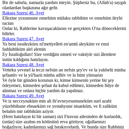
Bir de sabırla, namazla yardım isteyin. Şüphesiz bu, (Allah'a) saygılı
olanlardan başkasına ağır gelir.
Bakara Suresi 46. Ayet
Ellezine yezunnune ennehüm mülaku rabbihim ve ennehüm ileyhi
raciun
Onlar ki, Rablerine kavuşacaklarını ve gerçekten O'na döneceklerini
bilirler.
Bakara Suresi 47. Ayet
Ya beni israilezküru ni'metiyelleti en'amtü aleyküm ve enni
faddaltüküm alel alemin
Ey İsrailoğulları! Size verdiğim nimeti ve vaktiyle sizi âlemlere
üstün kıldığımı hatırlayın.
Bakara Suresi 48. Ayet
Vetteku yevmel la teczi nefsün an nefsin şey'ev ve la yukbelü minha
şefaatüv ve la yü'hazü minha adlüv ve la hüm yünsarun
Ve öyle bir günden korunun ki, kimse kimsenin yerine bir şey
ödeyemez, kimseden şefaat da kabul edilmez, kimseden fidye de
alınmaz ve onlara hiçbir yardım da yapılmaz.
Bakara Suresi 49. Ayet
Ve iz necceynaküm min ali fir'avneyesumuneküm suel azabi
yüzebbihune ebnaeküm ve yestahyune nisaeküm, ve fi zaliküm
belaüm mir rabbiküm aziym
(Hem hatırlayın ki bir zaman) sizi Firavun ailesinden de kurtardık,
(onlar) size azabın en kötüsünü reva görüyor, oğullarınızı
boğazlıyor, kadınlarınızı sağ bırakıyorlardı. Ve bunda size Rabbiniz