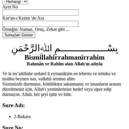
Ayet No
Kur'an-ı Kerim 'de Ara
Örneğin: Namaz, Oruç, Zekat gibi ...
بِسْــــــــــــــــــمِ اﷲِالرَّحْمَنِ
Bismillahirrahmanirrahim
Rahmân ve Rahîm olan Allah'ın adıyla
Ve la tec'alüllahe urdatel li eymaniküm en teberru ve tetteku ve
tuslihu beynen nas, vallahü semiun alim
Sözünüzde durmanız, kötülükten sakınmanız ve insanların arasını
düzeltmeniz için, Allah'ı yeminlerinize hedef veya siper edip
durmayın. Allah, her şeyi işitir ve bilir.
Sure Adı:
2-Bakara
Sure No: