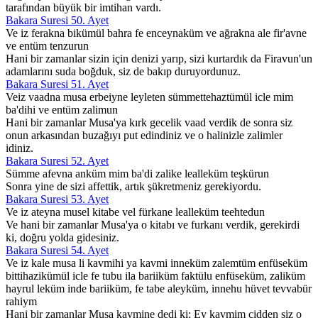
tarafından büyük bir imtihan vardı.
Bakara Suresi 50. Ayet
Ve iz ferakna bikümül bahra fe enceynaküm ve ağrakna ale fir'avne
ve entüm tenzurun
Hani bir zamanlar sizin için denizi yarıp, sizi kurtardık da Firavun'un
adamlarını suda boğduk, siz de bakıp duruyordunuz.
Bakara Suresi 51. Ayet
Veiz vaadna musa erbeiyne leyleten sümmettehaztümül icle mim
ba'dihi ve entüm zalimun
Hani bir zamanlar Musa'ya kırk gecelik vaad verdik de sonra siz
onun arkasından buzağıyı put edindiniz ve o halinizle zalimler
idiniz.
Bakara Suresi 52. Ayet
Sümme afevna anküm mim ba'di zalike lealleküm teşkürun
Sonra yine de sizi affettik, artık şükretmeniz gerekiyordu.
Bakara Suresi 53. Ayet
Ve iz ateyna musel kitabe vel fürkane lealleküm teehtedun
Ve hani bir zamanlar Musa'ya o kitabı ve furkanı verdik, gerekirdi
ki, doğru yolda gidesiniz.
Bakara Suresi 54. Ayet
Ve iz kale musa li kavmihi ya kavmi inneküm zalemtüm enfüseküm
bittihazikümül icle fe tubu ila bariiküm faktülu enfüseküm, zaliküm
hayrul leküm inde bariiküm, fe tabe aleyküm, innehu hüvet tevvabür
rahiym
Hani bir zamanlar Musa kavmine dedi ki; Ey kavmim cidden siz o