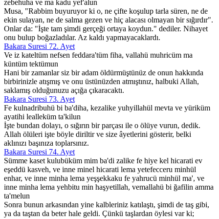
zebehuha ve ma kadu yef'alun
Musa, "Rabbim buyuruyor ki o, ne çifte koşulup tarla süren, ne de
ekin sulayan, ne de salma gezen ve hiç alacası olmayan bir sığırdır".
Onlar da: "İşte tam şimdi gerçeği ortaya koydun." dediler. Nihayet
onu bulup boğazladılar. Az kaldı yapmayacaklardı.
Bakara Suresi 72. Ayet
Ve iz kateltüm nefsen feddara'tüm fiha, vallahü muhricüm ma
küntüm tektümun
Hani bir zamanlar siz bir adam öldürmüştünüz de onun hakkında
birbirinizle atışmış ve onu üstünüzden atmıştınız, halbuki Allah,
saklamış olduğunuzu açığa çıkaracaktı.
Bakara Suresi 73. Ayet
Fe kulnadribuhü bi ba'diha, kezalike yuhyillahül mevta ve yüriküm
ayatihi lealleküm ta'kilun
İşte bundan dolayı, o sığırın bir parçası ile o ölüye vurun, dedik.
Allah ölüleri işte böyle diriltir ve size âyetlerini gösterir, belki
aklınızı başınıza toplarsınız.
Bakara Suresi 74. Ayet
Sümme kaset kulubüküm mim ba'di zalike fe hiye kel hicarati ev
eşeddü kasveh, ve inne minel hicarati lema yetefecceru minhül
enhar, ve inne minha lema yeşşekkaku fe yahrucü minhül ma', ve
inne minha lema yehbitu min haşyetillah, vemallahü bi ğafilin amma
ta'melun
Sonra bunun arkasından yine kalbleriniz katılaştı, şimdi de taş gibi,
ya da taştan da beter hale geldi. Çünkü taşlardan öylesi var ki;