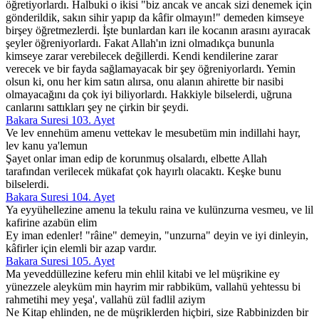
öğretiyorlardı. Halbuki o ikisi "biz ancak ve ancak sizi denemek için
gönderildik, sakın sihir yapıp da kâfir olmayın!" demeden kimseye
birşey öğretmezlerdi. İşte bunlardan karı ile kocanın arasını ayıracak
şeyler öğreniyorlardı. Fakat Allah'ın izni olmadıkça bununla
kimseye zarar verebilecek değillerdi. Kendi kendilerine zarar
verecek ve bir fayda sağlamayacak bir şey öğreniyorlardı. Yemin
olsun ki, onu her kim satın alırsa, onu alanın ahirette bir nasibi
olmayacağını da çok iyi biliyorlardı. Hakkiyle bilselerdi, uğruna
canlarını sattıkları şey ne çirkin bir şeydi.
Bakara Suresi 103. Ayet
Ve lev ennehüm amenu vettekav le mesubetüm min indillahi hayr,
lev kanu ya'lemun
Şayet onlar iman edip de korunmuş olsalardı, elbette Allah
tarafından verilecek mükafat çok hayırlı olacaktı. Keşke bunu
bilselerdi.
Bakara Suresi 104. Ayet
Ya eyyühellezine amenu la tekulu raina ve kulünzurna vesmeu, ve lil
kafirine azabün elim
Ey iman edenler! "râine" demeyin, "unzurna" deyin ve iyi dinleyin,
kâfirler için elemli bir azap vardır.
Bakara Suresi 105. Ayet
Ma yeveddüllezine keferu min ehlil kitabi ve lel müşrikine ey
yünezzele aleyküm min hayrim mir rabbiküm, vallahü yehtessu bi
rahmetihi mey yeşa', vallahü zül fadlil aziym
Ne Kitap ehlinden, ne de müşriklerden hiçbiri, size Rabbinizden bir