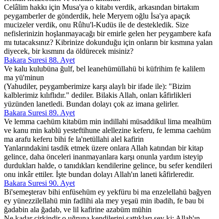
Celâlim hakkı için Musa'ya o kitabı verdik, arkasından birtakım
peygamberler de gönderdik, hele Meryem oğlu İsa'ya apaçık
mucizeler verdik, onu Rûhu'l-Kudüs ile de destekledik. Size
nefislerinizin hoşlanmayacağı bir emirle gelen her peygambere kafa
mı tutacaksınız? Kibrinize dokunduğu için onların bir kısmına yalan
diyecek, bir kısmını da öldürecek misiniz?
Bakara Suresi 88. Ayet
Ve kalu kulubüna ğulf, bel leanehümüllahü bi küfrihim fe kalilem
ma yü'minun
(Yahudiler, peygamberimize karşı alaylı bir ifade ile): "Bizim
kalblerimiz kılıflıdır." dediler. Bilakis Allah, onları kâfirlikleri
yüzünden lanetledi. Bundan dolayı çok az imana gelirler.
Bakara Suresi 89. Ayet
Ve lemma caehüm kitabüm min indillahi müsaddikul lima mealhüm
ve kanu min kablü yesteftihune alellezine keferu, fe lemma caehüm
ma arafu keferu bihi fe la'netüllahi alel kafirin
Yanlarındakini tasdik etmek üzere onlara Allah katından bir kitap
gelince, daha önceleri inanmayanlara karşı onunla yardım isteyip
durdukları halde, o tanıdıkları kendilerine gelince, bu sefer kendileri
onu inkâr ettiler. İşte bundan dolayı Allah'ın laneti kâfirleredir.
Bakara Suresi 90. Ayet
Bi'semeşterav bihi enfüsehüm ey yekfüru bi ma enzelellahü bağyen
ey yünezzilellahü min fadlihi ala mey yeşaü min ibadih, fe bau bi
ğadabin ala ğadab, ve lil kafirine azabüm mühin
Ne kadar çirkindir o uğruna kendilerini sattıkları şey ki; Allah'ın