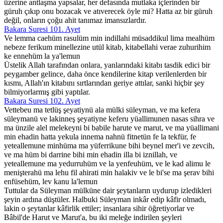
üzerine antlaşma yapsalar, her defasında mutlaka içlerinden bir
güruh çıkıp onu bozacak ve atıverecek öyle mi? Hatta az bir güruh
değil, onların çoğu ahit tanımaz imansızlardır.
Bakara Suresi 101. Ayet
Ve lemma caehüm rasulüm min indillahi müsaddikul lima mealhüm
nebeze ferikum minellezine utül kitab, kitabellahi verae zuhurihim
ke ennehüm la ya'lemun
Üstelik Allah tarafından onlara, yanlarındaki kitabı tasdik edici bir
peygamber gelince, daha önce kendilerine kitap verilenlerden bir
kısmı, Allah'ın kitabını sırtlarından geriye attılar, sanki hiçbir şey
bilmiyorlarmış gibi yaptılar.
Bakara Suresi 102. Ayet
Vettebeu ma tetlüş şeyatiynü ala mülki süleyman, ve ma kefera
süleymanü ve lakinneş şeyatiyne keferu yüallimunen nasas sihra ve
ma ünzile alel melekeyni bi babile harute ve marut, ve ma yüallimani
min ehadin hatta yekula innema nahnü fitnetün fe la tekfür, fe
yeteallemune minhüma ma yüferrikune bihi beynel mer'i ve zevcih,
ve ma hüm bi darrine bihi min ehadin illa bi iznillah, ve
yeteallemune ma yedurruhüm ve la yenfeuhüm, ve le kad alimu le
menişterahü ma lehu fil ahirati min halakiv ve le bi'se ma şerav bihi
enfüsehüm, lev kanu la'lemun
Tuttular da Süleyman mülküne dair şeytanların uydurup izledikleri
şeyin ardına düştüler. Halbuki Süleyman inkâr edip kâfir olmadı,
lakin o şeytanlar kâfirlik ettiler; insanlara sihir öğretiyorlar ve
Bâbil'de Harut ve Marut'a, bu iki meleğe indirilen şeyleri