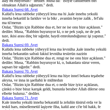
alay mı ediyorsun?" dediler. Musa da: "Böyle cahillerden biri
olmaktan Allah'a sığınırım." dedi.
Bakara Suresi 68. Ayet
Kalüd'u lena rabbeke yübeyyil lena ma hi ,kale innehu yekulü
inneha bekarütl la fariduv ve la bikr , avanüm beyne zalik , fef'alu
ma tü'merun
Onlar, "Bizim için Rabbine dua et, her ne ise onu bize açıklasın."
dediler. Musa, "Rabbim buyuruyor ki, o ne pek yaşlı, ne de pek
taze, ikisi arası dinç bir sığırdır, haydi emrolunduğunuz işi yapınız."
dedi.
Bakara Suresi 69. Ayet
Kalüdu lena rabbeke yübeyyil lena ma levnüha ,kale innehu yekulü
inneha bekaratün safraü fakiul levnüha tesürrün nazirin
Onlar, "Bizim için Rabbine dua et, rengi ne ise onu bize açıklasın."
dediler. Musa, "Rabbim buyuruyor ki, o, bakanlara sürur veren,
sapsarı bir sığırdır." dedi.
Bakara Suresi 70. Ayet
Kalüd'u lena rabbeke yübeyyil lena ma hiye innel bekara teşabehe
aleyna, ve inna in şaellahü le mühtedun
Onlar, "Bizim için Rabbine dua et, o nedir bize iyice açıklasın,
çünkü o bize biraz karışık geldi, bununla beraber Allah dilerse onu
elbette buluruz." dediler.
Bakara Suresi 71. Ayet
Kale innehu yekulü inneha bekaratül la zelulün tüsirul erda ve la
teskil hars, müsellemetül laşiyete fiha, kalül ane ci'te bil hakk, fe