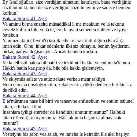
Ey İsrailoğulları, size verdiğim nimetimi hatırlayın, bana verdiğiniz
sözü tutun ki, ben de size verdiğim sözü tutayım ve sadece benden
korkun!
Bakara Suresi 41. Ayet
Ve aminu bi ma enzeltü müsaddikal li ma meaküm ve la tekunu
evvele kafirim bih, ve la teşteru bi ayati semenen kalilev ve iyaye
fettekun
Yanınızdakini (Tevrat'ı) tasdik edici olarak indirdiğim (Kur'ân)a
iman edin, O'nu, inkar edenlerin ilki siz olmayın, benim âyetlerimi
birkaç paraya değişmeyin. Ancak benden korkun.
Bakara Suresi 42. Ayet
Ve la telbisül hakka bil batili ve tektümül hakka ve entüm ta'lemun
Hakk'ı batıla karıştırıp da, bile bile hakkı gizlemeyin.
Bakara Suresi 43. Ayet
Ve ekiymüs salate ve atüz zekate verkeu mear rakiiyn
Hem namazı dosdoğru kılın, zekatı verin, rükû edenlerle birlikte siz
de rükû edin.
Bakara Suresi 44. Ayet
E te'mürunen nase bil birri ve tensevne enfüseküm ve entüm tetlunel
kitab, e fe la ta'kilun
İnsanlara iyiliği emreder de kendinizi unutur musunuz? Halbuki
kitab (Tevrat)ı okuyorsunuz. Hâlâ aklınızı başınıza almayacak
mısınız?
Bakara Suresi 45. Ayet
Vesteiynu bis sabri ves salah, ve inneha le keiratün illa alel haşiiyn