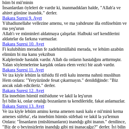
hüm bi mü'minin
İnsanlardan öyleleri de vardır ki, inanmadıkları halde, "Allah'a ve
ahiret gününe inandık." derler.
Bakara Suresi 9. Ayet
Yühadiunellahe vellezine amenu, ve ma yahdeune illa enfüsehüm ve
ma yeş'urun
Allah'ı ve müminleri aldatmaya çalışırlar. Halbuki sırf kendilerini
aldatırlar da farkına varmazlar.
Bakara Suresi 10. Ayet
Fi kulubihim meradun fe zadehümüllahü merada, ve lehüm azabün
elimüm bi ma kanu yekzibun
Kalplerinde hastalık vardır. Allah da onların hastalığını arttırmıştır.
Yalan söylemelerine karşılık onlara elem verici bir azab vardır.
Bakara Suresi 11. Ayet
Ve iza kiyle lehüm la tüfsidu fil erdi kalu innema nahnü muslihun
Hem onlara: "Yeryüzünde fesat çıkarmayın." denildiğinde: "Biz
ancak ıslah edicileriz." derler.
Bakara Suresi 12. Ayet
Ela innehüm hümül müfsidune ve lakil la leş'urun
İyi bilin ki, onlar ortalığı bozanların ta kendileridir, fakat anlamazlar.
Bakara Suresi 13. Ayet
Ve iza kiyle lehüm aminu kema amenen nasü kalu e nü'minü kema
amenes süfeha', ela innehüm hümüs süfehaü ve lakil la ya'lemun
Onlara: "İnsanların (müslümanların) inandığı gibi inanın." denilince,
"Biz de o beyinsizlerin inandığı gibi mi inanacağız?" derler. İyi bilin