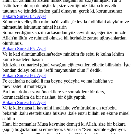
Hani bir zamanlar sizden mîsak (sağlam bir söz) almıştık, Tur'u
üstünüze kaldırıp demiştik ki; size verdiğimiz kitaba kuvvetle
tutunun ve içindekilerden gafil olmayın, gerek ki, korunursunuz.
Bakara Suresi 64. Ayet
Sümme tevelleytüm mim ba'di zalik ,fe lev la fadlüllahi aleyküm ve
rahmetühu leküntüm minel hasirin
Sonra verdiğiniz sözün arkasından yüz çevirdiniz, eğer üzerinizde
Allah'ın lütfu ve rahmeti olmasa idi herhalde zarara uğrayanlardan
olurdunuz.
Bakara Suresi 65. Ayet
Ve le kad alimtümüllezina'tedev minküm fis sebti fe kulna lehüm
kunu kiradeten hasiin
İçinizden cumartesi günü yasağını çiğneyenleri elbette bilirsiniz. İşte
bundan dolayı onlara "sefil maymunlar olun!" dedik.
Bakara Suresi 66. Ayet
Fe cealnaha nekalel li ma beyne yedeyha ve ma halfeha ve
mev'izatel lil müttekiyn
Bu ibret dolu cezayı öncekilere ve sonrakilere bir ders,
korunacaklara da bir nasihat, bir öğüt yaptık.
Bakara Suresi 67. Ayet
Ve iz kale musa li kavmihi innellahe ye'müruküm en tezbehu
bekarah ,kalu etettehizüna hüzüva ,kale euzü billahi en ekune minel
cahilin
Hani bir zamanlar Musa kavmine demişti ki Allah, size bir bakara
(sığır) boğazlamanızı emrediyor. Onlar da "Sen bizimle eğleniyor,