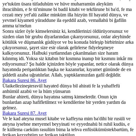
ye'tuküm üsara tüfaduhüm ve hüve muharramün aleyküm
ihracühüm, e fe tü'minune bi badil kitabi ve tekfürune bi ba'd, fe ma
cezaü mey yef'alü zalike minküm illa hizyün fil hayatid dünya, ve
yevmel kiyameti yüraddune ila eşeddil azab, vemallahü bi ğafilin
amma ta'melun
Sonra sizler öyle kimselersiniz ki, kendilerinizi öldürüyorsunuz ve
sizden olan bir grubu diyarlarından çıkarıyorsunuz, onlar aleyhinde
kötülük ve düşmanlık güdüyor ve bu konuda birleşip birbirinize arka
çıkıyorsunuz, şayet size esir olarak gelirlerse fidyeleşmeye
kalkıyorsunuz. Halbuki yurtlarından çıkarılmaları size haram
kılınmış idi. Yoksa siz kitabın bir kısmına inanıp bir kısmını inkâr mı
ediyorsunuz? Şu halde içinizden böyle yapanlar, netice olarak dünya
hayatında perişanlıktan başka ne kazanırlar, kıyamet gününde de en
şiddetli azaba uğratılırlar. Allah, yaptıklarınızdan gafil değildir.
Bakara Suresi 86. Ayet
Ülaikellezineşteravül hayated dünya bil ahirati fe la yuhaffefü
anhümül azabü ve la hüm yünsarun
Bunlar ahireti, dünya hayatına satmış kimselerdir. Onun için
bunlardan azap hafifletilmez ve kendilerine bir yerden yardım da
gelmez.
Bakara Suresi 87. Ayet
Ve le kad ateyna musel kitabe ve kaffeyna mim ba'dihi bir rusüli ve
ateyna iysebne meryemel beyyinati ve eyyednahü bi ruhil kudüs, e
fe küllema caeküm rasulüm bima la tehva enfüsükümüstekbartüm, fe
ferikan kezzebtüm ve ferikan taktülun