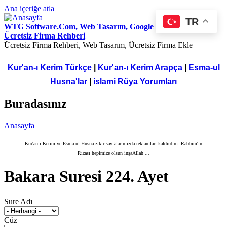
Ana içeriğe atla
TR
WTG Software.Com, Web Tasarım, Google Seo Hizmetleri,
Ücretsiz Firma Rehberi
Ücretsiz Firma Rehberi, Web Tasarım, Ücretsiz Firma Ekle
Kur'an-ı Kerim Türkçe
|
Kur'an-ı Kerim Arapça
|
Esma-ul
Husna'lar
|
islami Rüya Yorumları
Buradasınız
Anasayfa
Kur'an-ı Kerim ve Esma-ul Husna zikir sayfalarımızda reklamları kaldırdım. Rabbim'in
Rızası hepimize olsun inşaAllah ...
Bakara Suresi 224. Ayet
Sure Adı
Cüz