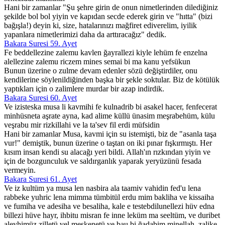
Hani bir zamanlar "Şu şehre girin de onun nimetlerinden dilediğiniz
şekilde bol bol yiyin ve kapıdan secde ederek girin ve "hıtta" (bizi
bağışla!) deyin ki, size, hatalarınızı mağfiret ediverelim, iyilik
yapanlara nimetlerimizi daha da arttıracağız" dedik.
Bakara Suresi 59. Ayet
Fe beddellezine zalemu kavlen ğayrallezi kiyle lehüm fe enzelna
alellezine zalemu riczem mines semai bi ma kanu yefsükun
Bunun üzerine o zulme devam edenler sözü değiştirdiler, onu
kendilerine söylenildiğinden başka bir şekle soktular. Biz de kötülük
yaptıkları için o zalimlere murdar bir azap indirdik.
Bakara Suresi 60. Ayet
Ve izisteska musa li kavmihi fe kulnadrib bi asakel hacer, fenfecerat
minhüsneta aşrate ayna, kad alime küllü ünasim meşrabehüm, külu
veşrabu mir rizkillahi ve la ta'sev fil erdi müfsidin
Hani bir zamanlar Musa, kavmi için su istemişti, biz de "asanla taşa
vur!" demiştik, bunun üzerine o taştan on iki pınar fışkırmıştı. Her
kısım insan kendi su alacağı yeri bildi. Allah'ın rızkından yiyin ve
için de bozgunculuk ve saldırganlık yaparak yeryüzünü fesada
vermeyin.
Bakara Suresi 61. Ayet
Ve iz kultüm ya musa len nasbira ala taamiv vahidin fed'u lena
rabbeke yuhric lena mimma tümbitül erdu mim bakliha ve kissaiha
ve fumiha ve adesiha ve besaliha, kale e testebdilunellezi hüv edna
billezi hüve hayr, ihbitu misran fe inne leküm ma seeltüm, ve duribet
aleyhimüz zilletü vel meskenetü ve bau bi ğadabim minellah, zalike