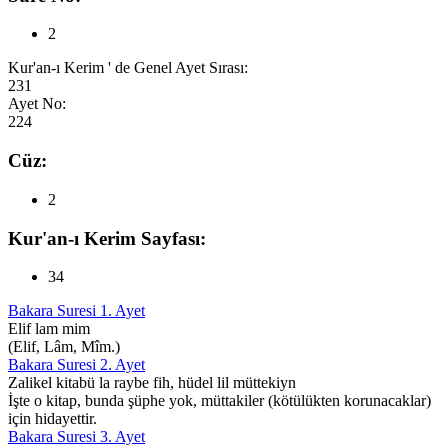
2
Kur'an-ı Kerim ' de Genel Ayet Sırası:
231
Ayet No:
224
Cüz:
2
Kur'an-ı Kerim Sayfası:
34
Bakara Suresi 1. Ayet
Elif lam mim
(Elif, Lâm, Mîm.)
Bakara Suresi 2. Ayet
Zalikel kitabü la raybe fih, hüdel lil müttekiyn
İşte o kitap, bunda şüphe yok, müttakiler (kötülükten korunacaklar)
için hidayettir.
Bakara Suresi 3. Ayet