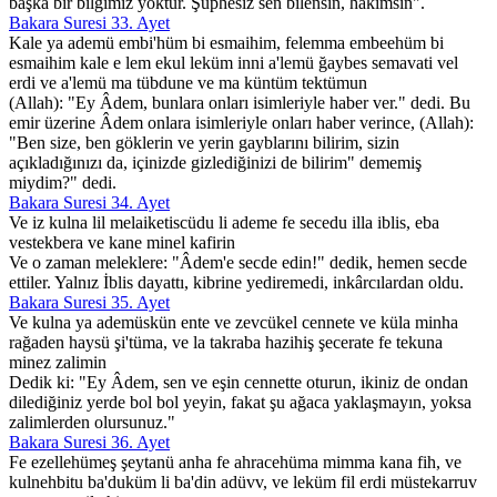
başka bir bilgimiz yoktur. Şüphesiz sen bilensin, hakîmsin".
Bakara Suresi 33. Ayet
Kale ya ademü embi'hüm bi esmaihim, felemma embeehüm bi
esmaihim kale e lem ekul leküm inni a'lemü ğaybes semavati vel
erdi ve a'lemü ma tübdune ve ma küntüm tektümun
(Allah): "Ey Âdem, bunlara onları isimleriyle haber ver." dedi. Bu
emir üzerine Âdem onlara isimleriyle onları haber verince, (Allah):
"Ben size, ben göklerin ve yerin gayblarını bilirim, sizin
açıkladığınızı da, içinizde gizlediğinizi de bilirim" dememiş
miydim?" dedi.
Bakara Suresi 34. Ayet
Ve iz kulna lil melaiketiscüdu li ademe fe secedu illa iblis, eba
vestekbera ve kane minel kafirin
Ve o zaman meleklere: "Âdem'e secde edin!" dedik, hemen secde
ettiler. Yalnız İblis dayattı, kibrine yediremedi, inkârcılardan oldu.
Bakara Suresi 35. Ayet
Ve kulna ya ademüskün ente ve zevcükel cennete ve küla minha
rağaden haysü şi'tüma, ve la takraba hazihiş şecerate fe tekuna
minez zalimin
Dedik ki: "Ey Âdem, sen ve eşin cennette oturun, ikiniz de ondan
dilediğiniz yerde bol bol yeyin, fakat şu ağaca yaklaşmayın, yoksa
zalimlerden olursunuz."
Bakara Suresi 36. Ayet
Fe ezellehümeş şeytanü anha fe ahracehüma mimma kana fih, ve
kulnehbitu ba'duküm li ba'din adüvv, ve leküm fil erdi müstekarruv