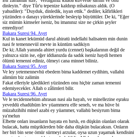
Bir zamanlar size, "verdiğimiz kitaba kuvvetle sarılın ve onu
dinleyin." diye Tûr'u tepenize kaldırıp mîsakınızı aldık. (O
yahudiler): "Duyduk, dinledik, isyan ettik." dediler, kâfirlikleri
yüzünden o danayı yüreklerinde besleyip büyüttüler. De ki, "Eğer
siz mümin kimseler iseniz, bu imanınız size ne çirkin şeyler
emrediyor!
Bakara Suresi 94. Ayet
Kul in kanet lekümüd darul ahiratü indellahi halisatem min dunin
nasi fe temennevül mevte in küntüm sadikiyn
De ki; Allah yanında ahiret yurdu (cennet) başkalarının değil de
yalnızca sizin ise, eğer iddianızda da sadık iseniz haydi hemen
ölümü temenni ediniz, ölmeyi cana minnet biliniz.
Bakara Suresi 95. Ayet
Ve ley yetemennevhü ebedem bima kaddemet eydihim, vallahü
alimüm biz zalimin
Fakat elleriyle işledikleri yüzünden onu hiçbir zaman temenni
edemiyecekler. Allah o zâlimleri bilir.
Bakara Suresi 96. Ayet
Ve le tecidennehüm ahrasan nasi ala hayah, ve minellezine eşraku
yeveddü ehadühüm lev yüammeru elfe seneh, ve ma hüve bi
müzahzihihi minel azabi ey yüammer, vallahü besiyrum bima
ya'melun
Elbette onları insanların hayata en hırslı, en düşkün olanları olarak
bulacak, hatta müşriklerden bile daha düşkün bulacaksın. Onların
her biri bin sene ömür sürmeyi arzular, oysa uzun yaşamak kendisini