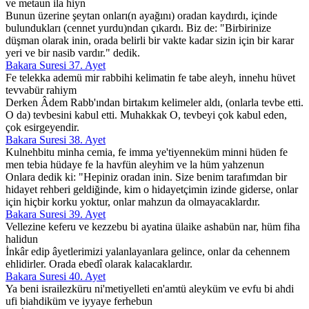
ve metaun ila hiyn
Bunun üzerine şeytan onları(n ayağını) oradan kaydırdı, içinde
bulundukları (cennet yurdu)ndan çıkardı. Biz de: "Birbirinize
düşman olarak inin, orada belirli bir vakte kadar sizin için bir karar
yeri ve bir nasib vardır." dedik.
Bakara Suresi 37. Ayet
Fe telekka ademü mir rabbihi kelimatin fe tabe aleyh, innehu hüvet
tevvabür rahiym
Derken Âdem Rabb'ından birtakım kelimeler aldı, (onlarla tevbe etti.
O da) tevbesini kabul etti. Muhakkak O, tevbeyi çok kabul eden,
çok esirgeyendir.
Bakara Suresi 38. Ayet
Kulnehbitu minha cemia, fe imma ye'tiyenneküm minni hüden fe
men tebia hüdaye fe la havfün aleyhim ve la hüm yahzenun
Onlara dedik ki: "Hepiniz oradan inin. Size benim tarafımdan bir
hidayet rehberi geldiğinde, kim o hidayetçimin izinde giderse, onlar
için hiçbir korku yoktur, onlar mahzun da olmayacaklardır.
Bakara Suresi 39. Ayet
Vellezine keferu ve kezzebu bi ayatina ülaike ashabün nar, hüm fiha
halidun
İnkâr edip âyetlerimizi yalanlayanlara gelince, onlar da cehennem
ehlidirler. Orada ebedî olarak kalacaklardır.
Bakara Suresi 40. Ayet
Ya beni israilezküru ni'metiyelleti en'amtü aleyküm ve evfu bi ahdi
ufi biahdiküm ve iyyaye ferhebun