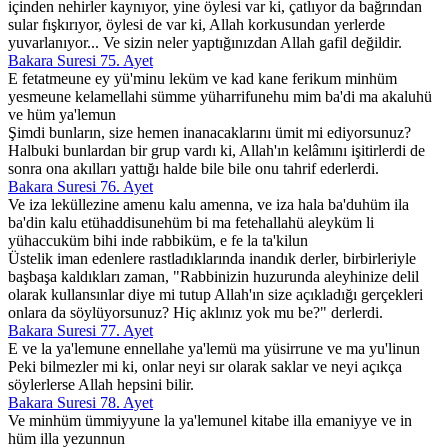
içinden nehirler kaynıyor, yine öylesi var ki, çatlıyor da bağrından
sular fışkırıyor, öylesi de var ki, Allah korkusundan yerlerde
yuvarlanıyor... Ve sizin neler yaptığınızdan Allah gafil değildir.
Bakara Suresi 75. Ayet
E fetatmeune ey yü'minu leküm ve kad kane ferikum minhüm
yesmeune kelamellahi sümme yüharrifunehu mim ba'di ma akaluhü
ve hüm ya'lemun
Şimdi bunların, size hemen inanacaklarını ümit mi ediyorsunuz?
Halbuki bunlardan bir grup vardı ki, Allah'ın kelâmını işitirlerdi de
sonra ona akılları yattığı halde bile bile onu tahrif ederlerdi.
Bakara Suresi 76. Ayet
Ve iza leküllezine amenu kalu amenna, ve iza hala ba'duhüm ila
ba'din kalu etühaddisunehüm bi ma fetehallahü aleyküm li
yühaccuküm bihi inde rabbiküm, e fe la ta'kilun
Üstelik iman edenlere rastladıklarında inandık derler, birbirleriyle
başbaşa kaldıkları zaman, "Rabbinizin huzurunda aleyhinize delil
olarak kullansınlar diye mi tutup Allah'ın size açıkladığı gerçekleri
onlara da söylüyorsunuz? Hiç aklınız yok mu be?" derlerdi.
Bakara Suresi 77. Ayet
E ve la ya'lemune ennellahe ya'lemü ma yüsirrune ve ma yu'linun
Peki bilmezler mi ki, onlar neyi sır olarak saklar ve neyi açıkça
söylerlerse Allah hepsini bilir.
Bakara Suresi 78. Ayet
Ve minhüm ümmiyyune la ya'lemunel kitabe illa emaniyye ve in
hüm illa yezunnun