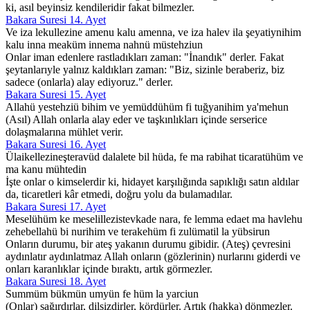
ki, asıl beyinsiz kendileridir fakat bilmezler.
Bakara Suresi 14. Ayet
Ve iza lekullezine amenu kalu amenna, ve iza halev ila şeyatiynihim
kalu inna meaküm innema nahnü müstehziun
Onlar iman edenlere rastladıkları zaman: "İnandık" derler. Fakat
şeytanlarıyle yalnız kaldıkları zaman: "Biz, sizinle beraberiz, biz
sadece (onlarla) alay ediyoruz." derler.
Bakara Suresi 15. Ayet
Allahü yestehziü bihim ve yemüddühüm fi tuğyanihim ya'mehun
(Asıl) Allah onlarla alay eder ve taşkınlıkları içinde serserice
dolaşmalarına mühlet verir.
Bakara Suresi 16. Ayet
Ülaikellezineşteravüd dalalete bil hüda, fe ma rabihat ticaratühüm ve
ma kanu mühtedin
İşte onlar o kimselerdir ki, hidayet karşılığında sapıklığı satın aldılar
da, ticaretleri kâr etmedi, doğru yolu da bulamadılar.
Bakara Suresi 17. Ayet
Meselühüm ke meselillezistevkade nara, fe lemma edaet ma havlehu
zehebellahü bi nurihim ve terakehüm fi zulümatil la yübsirun
Onların durumu, bir ateş yakanın durumu gibidir. (Ateş) çevresini
aydınlatır aydınlatmaz Allah onların (gözlerinin) nurlarını giderdi ve
onları karanlıklar içinde bıraktı, artık görmezler.
Bakara Suresi 18. Ayet
Summüm bükmün umyün fe hüm la yarciun
(Onlar) sağırdırlar, dilsizdirler, kördürler. Artık (hakka) dönmezler.