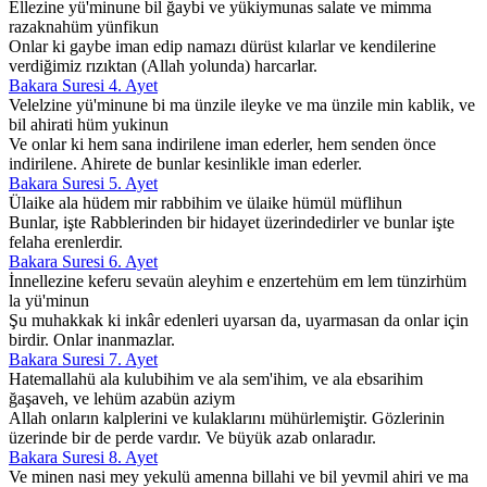
Ellezine yü'minune bil ğaybi ve yükiymunas salate ve mimma
razaknahüm yünfikun
Onlar ki gaybe iman edip namazı dürüst kılarlar ve kendilerine
verdiğimiz rızıktan (Allah yolunda) harcarlar.
Bakara Suresi 4. Ayet
Velelzine yü'minune bi ma ünzile ileyke ve ma ünzile min kablik, ve
bil ahirati hüm yukinun
Ve onlar ki hem sana indirilene iman ederler, hem senden önce
indirilene. Ahirete de bunlar kesinlikle iman ederler.
Bakara Suresi 5. Ayet
Ülaike ala hüdem mir rabbihim ve ülaike hümül müflihun
Bunlar, işte Rabblerinden bir hidayet üzerindedirler ve bunlar işte
felaha erenlerdir.
Bakara Suresi 6. Ayet
İnnellezine keferu sevaün aleyhim e enzertehüm em lem tünzirhüm
la yü'minun
Şu muhakkak ki inkâr edenleri uyarsan da, uyarmasan da onlar için
birdir. Onlar inanmazlar.
Bakara Suresi 7. Ayet
Hatemallahü ala kulubihim ve ala sem'ihim, ve ala ebsarihim
ğaşaveh, ve lehüm azabün aziym
Allah onların kalplerini ve kulaklarını mühürlemiştir. Gözlerinin
üzerinde bir de perde vardır. Ve büyük azab onlaradır.
Bakara Suresi 8. Ayet
Ve minen nasi mey yekulü amenna billahi ve bil yevmil ahiri ve ma