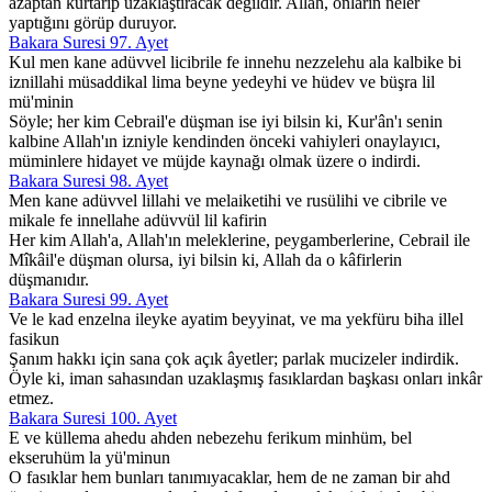
azaptan kurtarıp uzaklaştıracak değildir. Allah, onların neler
yaptığını görüp duruyor.
Bakara Suresi 97. Ayet
Kul men kane adüvvel licibrile fe innehu nezzelehu ala kalbike bi
iznillahi müsaddikal lima beyne yedeyhi ve hüdev ve büşra lil
mü'minin
Söyle; her kim Cebrail'e düşman ise iyi bilsin ki, Kur'ân'ı senin
kalbine Allah'ın izniyle kendinden önceki vahiyleri onaylayıcı,
müminlere hidayet ve müjde kaynağı olmak üzere o indirdi.
Bakara Suresi 98. Ayet
Men kane adüvvel lillahi ve melaiketihi ve rusülihi ve cibrile ve
mikale fe innellahe adüvvül lil kafirin
Her kim Allah'a, Allah'ın meleklerine, peygamberlerine, Cebrail ile
Mîkâil'e düşman olursa, iyi bilsin ki, Allah da o kâfirlerin
düşmanıdır.
Bakara Suresi 99. Ayet
Ve le kad enzelna ileyke ayatim beyyinat, ve ma yekfüru biha illel
fasikun
Şanım hakkı için sana çok açık âyetler; parlak mucizeler indirdik.
Öyle ki, iman sahasından uzaklaşmış fasıklardan başkası onları inkâr
etmez.
Bakara Suresi 100. Ayet
E ve küllema ahedu ahden nebezehu ferikum minhüm, bel
ekseruhüm la yü'minun
O fasıklar hem bunları tanımıyacaklar, hem de ne zaman bir ahd