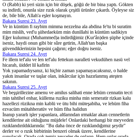
O (Rabb) ki yeri sizin için bir döşek, göğü de bir bina yaptı. Gökten
su indirdi, onunla size rızık olarak çeşitli ürünler çıkardı. Öyleyse siz
de, bile bile, Allah'a eşler koşmayın.
Bakara Suresi 23. Ayet
Ve in küntüm fi raybim mimma nezzelna ala abdina fe'tu bi suratim
mim mislih, ved'u şühedaeküm min dunillahi in küntüm sadikiyn
Eğer kulumuz (Muhammed)a indirdiğimiz (Kur'ân)den şüphe içinde
iseniz, haydi onun gibi bir sûre getirin, Allah'tan başka
güvendiklerinizin hepsini çağırın; eğer doğru iseniz.
Bakara Suresi 24. Ayet
Fe illem tef'alu ve len tef'alu fettekun naralleti vekudühen nasü vel
hicarah, üiddet lil kafirin
Yok yapamadıysanız, ki hiçbir zaman yapamayacaksınız, o halde
yakıtı insanlar ve taşlar olan, inkârcılar için hazırlanmış ateşten
sakının.
Bakara Suresi 25. Ayet
Ve beşşirillezine amenu ve amilus salihati enne lehüm cennatin tecri
min tahtihel enhar, küllema ruziku minha min semeratir rizkan kalu
hazellezi rüzikna min kablü ve ütu bihi müteşabiha, ve lehüm fiha
ezvacüm mütahheratüv ve hüm fiha halidun
İnanıp yararlı işler yapanlara, altlarından ırmaklar akan cennetlerin
kendilerine ait olduğunu müjdele! Onlardaki herhangi bir meyveden
rızıklandırıldıklarında: "Bu daha önce de rızıklandığımız şeydir"
derler ve o rızık birbirinin benzeri olmak üzere, kendilerine
sunulacak. Orada çok temiz zevceler de onların. Hem onlar orada