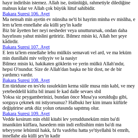
hayır indirilsin istemez. Allah ise, üstünlüğü, rahmetiyle dilediğine
mahsus kılar ve Allah çok büyük lütuf sahibidir.
Bakara Suresi 106. Ayet
Ma nensah min ayetin ev nünsiha ne'ti bi hayrim minha ev misliha, e
lem ta'lem ennellahe ala külli şey'in kadir
Biz bir âyetten her neyi nesheder veya unutturursak, ondan daha
hayırlısını yahut mislini getiririz. Bilmez misin ki, Allah her şeye
kâdirdir.
Bakara Suresi 107. Ayet
E lem ta'lem ennellahe lehu mülküs semavati vel ard, ve ma leküm
min dunillahi miv veliyyiv ve la nasiyr
Bilmez misin ki, hakikaten göklerin ve yerin mülkü Allah'ındır,
hepsi O'nundur. Size de Allah'dan başka ne bir dost, ne de bir
yardımcı vardır.
Bakara Suresi 108. Ayet
Em türidune en tes'elu rasuleküm kema süile musa min kabl, ve mey
yetebeddelil küfra bil imani fe kad dalle sevaes sbil
Yoksa siz peygamberinizi, bundan önce Musa'ya sorulduğu gibi,
sorguya çekmek mi istiyorsunuz? Halbuki her kim imanı küfürle
değiştirirse artık düz yolun ortasında sapıtmış olur.
Bakara Suresi 109. Ayet
Vedde kesirum min ehlil kitabi lev yerudduneküm mim ba'di
imaniküm küffara, hasedem min indi enfüsihim mim ba'di ma
tebeyyene lehümül hakk, fa'fu vasfehu hatta ye'tiyellahü bi emrih,
innellahe ala külli şey'in kadir