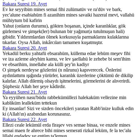
Bakara Suresi 19. Ayet
Ev ke seyyibim mines semai fihi zulümatüv ve ra'düv ve bark,
yec'alune esabiahüm fi azanihim mines savaiki hazeral mevt, vallahü
mühiytum bil kafirin
Yahut (onların durumu), gökten boşanan, içinde karanlıklar, gök
gürlemesi ve şimşek(ler) bulunan bir yağmur(a tutulmuşun hali)
gibidir. Yıldırımlardan ölmek korkusuyla parmaklarını kulaklarına
tıkarlar. Oysa Allah, inkârcıları tamamen kuşatmıştır.
Bakara Suresi 20. Ayet
Yekadül berku yahtafü ebsarahüm, küllema edae lehüm meşev fihi
ve iza azleme aleyhim kamu, ve lev şaellahü le zehebe bi sem'ihim
ve ebsarihim, innellahe ala külli şey'in kadiyr
O şimşek nerdeyse gözlerini (n nûrunu) kapıverecek. Önlerini
aydınlattımı ışığında yürürler, karanlık üzerlerine çöktümü de dikilip
kalırlar. Allah dilemiş olsaydı işitmelerini, görmelerini de alıverirdi.
Şüphesiz Allah her şeye kâdirdir.
Bakara Suresi 21. Ayet
Ya eyyühen nasu'büdu rabbekümüllezi halekaküm vellezine min
kabliküm lealleküm tettekun
Ey insanlar! Sizi ve sizden öncekileri yaratan Rabb'inize kulluk edin
ki (Allah'ın) azabından korunasınız.
Bakara Suresi 22. Ayet
Ellezi ceale lekümül erda firaşev ves semae binaa, ve enzele mines
semai maen fe ahrece bihi mines semerati rizkal leküm, fe la tec'alu
lillahi endadev ve entüm ta'lemun