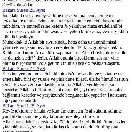
ebedî kalacaklar.
Bakara Suresi 26. Ayet
İnnellahe la yestahyi ey yadribe meselem ma beudaten fe ma
fevkaha, fe emmellezine amenu fe ya'lemune ennehül hakku mir
rabbihim, ve emmellezine keferu fe yekulune maza eradellahü bi
haza mesela, yüdillü bihi kesirav ve yehdi bihi kesira, ve ma yüdillü
bihi illel fasikiyn
Muhakkak ki Allah bir sivri sineği, hatta daha üstününü misal
getirmekten çekinmez. İman edenler bilirler ki, o şüphesiz haktır,
Rabb'lerındandır. Ama küfre saplananlar: "Allah böyle bir misal ile
ne demek istedi?" derler. Allah onunla birçoklarını şaşırtır, yine
onunla birçoklarını yola getirir. Onunla ancak o fasıkları şaşırtır.
Bakara Suresi 27. Ayet
Ellezine yenkudune ahdellahi mim ba'di misakih, ve yaktaune ma
emerallahü bihi ey yusale ve yüfsidune fil ard, ülaike hümül hasirun
Onlar ki, söz verip andlaştıktan sonra Allah'a verdikleri sözü
bozarlar. Allah'ın birleştirmesini emrettiği şeyi (iman ve akrabalık
bağlarını) keserler ve yeryüzünde bozgunculuk yaparlar. İşte zarara
uğrayanlar onlardır.
Bakara Suresi 28. Ayet
Keyfe tekfürune billahi ve küntüm emvaten fe ahyaküm, sümme
yümitüküm sümme yuhyiküm sümme ileyhi türceun
Allah'ı nasıl inkâr edersiniz ki, ölü idiniz sizleri diriltti. Sonra sizleri
yine öldürecek, sonra yine diriltecek, sonra da döndürülüp ona