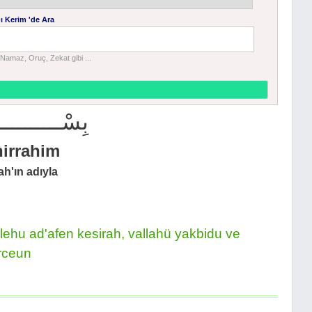
ı Kerim 'de Ara
Namaz, Oruç, Zekat gibi ...
بِسْــــــــــ
nirrahim
h'ın adıyla
lehu ad'afen kesirah, vallahü yakbidu ve
ürceun