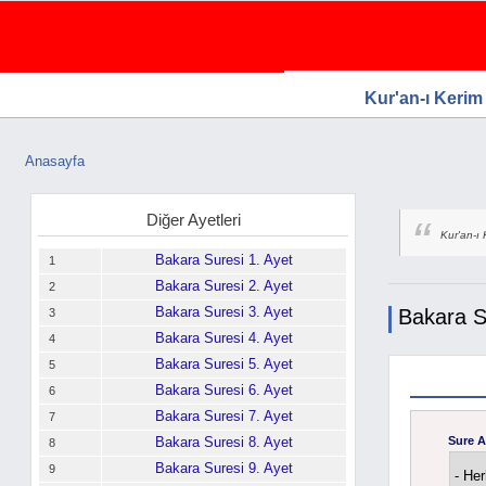
WTG Software.Com, Web Tasarım, Goog
Ücretsiz Firma Rehberi, Web Tasarım, Ücretsiz Firma Ekle
Firma Rehberi
Kur'an-ı Kerim
Anasayfa
Buradasınız
Diğer Ayetleri
Kur'an-ı 
Bakara Suresi 1. Ayet
1
Bakara Suresi 2. Ayet
2
Bakara Suresi 3. Ayet
Bakara S
3
Bakara Suresi 4. Ayet
4
Bakara Suresi 5. Ayet
5
Bakara Suresi 6. Ayet
6
Bakara Suresi 7. Ayet
7
Bakara Suresi 8. Ayet
Sure A
8
Bakara Suresi 9. Ayet
9