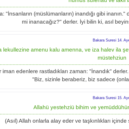
hümüs süfehaü ve lakil 
a: "İnsanların (müslümanların) inandığı gibi inanın." d
mi inanacağız?" derler. İyi bilin ki, asıl beyin
Bakara Suresi 14. Ay
a lekullezine amenu kalu amenna, ve iza halev ila 
müstehziun
 iman edenlere rastladıkları zaman: "İnandık" derler.
"Biz, sizinle beraberiz, biz sadece (onla
Bakara Suresi 15. Ay
Allahü yestehziü bihim ve yemüddühü
(Asıl) Allah onlarla alay eder ve taşkınlıkları içind