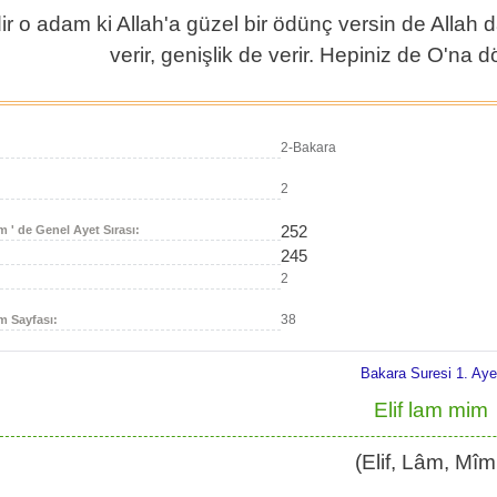
r o adam ki Allah'a güzel bir ödünç versin de Allah da
verir, genişlik de verir. Hepiniz de O'na 
2-Bakara
2
252
m ' de Genel Ayet Sırası:
245
2
38
m Sayfası:
Bakara Suresi 1. Aye
Elif lam mim
(Elif, Lâm, Mîm