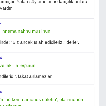
ttırmıştır. Yalan söylemelerine karşılık onlara
vardır.
et
kalu innema nahnü muslihun
e: "Biz ancak ıslah edicileriz." derler.
et
 lakil la leş'urun
endileridir, fakat anlamazlar.
et
ü'minü kema amenes süfeha', ela innehüm