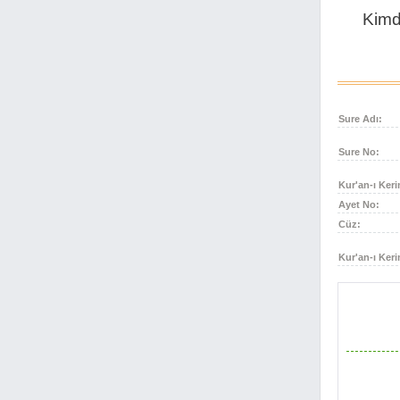
Bakara Suresi 29. Ayet
29
Kimdi
Bakara Suresi 30. Ayet
30
Bakara Suresi 31. Ayet
31
Bakara Suresi 32. Ayet
32
Bakara Suresi 33. Ayet
33
Sure Adı:
Bakara Suresi 34. Ayet
34
Bakara Suresi 35. Ayet
35
Sure No:
Bakara Suresi 36. Ayet
36
Bakara Suresi 37. Ayet
Kur'an-ı Keri
37
Ayet No:
Bakara Suresi 38. Ayet
38
Cüz:
Bakara Suresi 39. Ayet
39
Bakara Suresi 40. Ayet
40
Kur'an-ı Keri
Bakara Suresi 41. Ayet
41
Bakara Suresi 42. Ayet
42
Bakara Suresi 43. Ayet
43
Bakara Suresi 44. Ayet
44
Bakara Suresi 45. Ayet
45
Bakara Suresi 46. Ayet
46
Bakara Suresi 47. Ayet