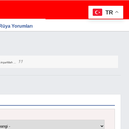
TR
 Rüya Yorumları
inşaAllah ...