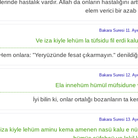
lerinde hastalık vardır. Allah da onların hastalığını ar
elem verici bir azab 
Bakara Suresi 11. Ay
Ve iza kiyle lehüm la tüfsidu fil erdi 
Hem onlara: "Yeryüzünde fesat çıkarmayın." denildiğind
Bakara Suresi 12. Ay
Ela innehüm hümül müfsidune ve
İyi bilin ki, onlar ortalığı bozanların ta k
Bakara Suresi 13. Ay
 iza kiyle lehüm aminu kema amenen nasü kalu e n