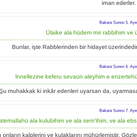
iman ederler.
Bakara Suresi 5. Aye
Ülaike ala hüdem mir rabbihim ve 
Bunlar, işte Rabblerinden bir hidayet üzerindedirl
Bakara Suresi 6. Aye
İnnellezine keferu sevaün aleyhim e enzerteh
Şu muhakkak ki inkâr edenleri uyarsan da, uyarmasan 
Bakara Suresi 7. Aye
atemallahü ala kulubihim ve ala sem'ihim, ve ala e
h onların kalplerini ve kulaklarını mühürlemiştir. Gözl