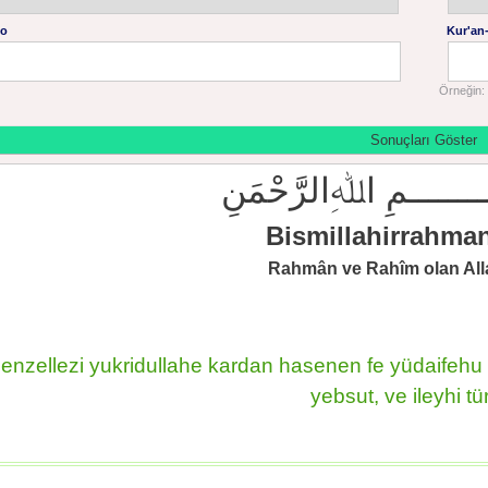
No
Kur'an-
Örneğin: 
ــــــــمِ اﷲِالرَّحْمَنِ
Bismillahirrahma
Rahmân ve Rahîm olan Alla
enzellezi yukridullahe kardan hasenen fe yüdaifehu 
yebsut, ve ileyhi t