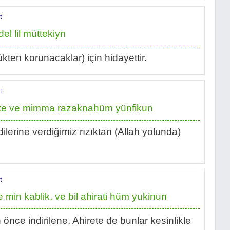
t
del lil müttekiyn
kten korunacaklar) için hidayettir.
t
late ve mimma razaknahüm yünfikun
lerine verdiğimiz rızıktan (Allah yolunda)
t
 min kablik, ve bil ahirati hüm yukinun
nce indirilene. Ahirete de bunlar kesinlikle