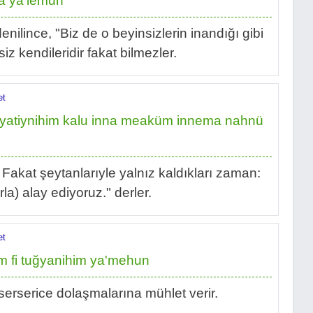
la ya'lemun
enilince, "Biz de o beyinsizlerin inandığı gibi
siz kendileridir fakat bilmezler.
et
şeyatiynihim kalu inna meaküm innema nahnü
 Fakat şeytanlarıyle yalnız kaldıkları zaman:
rla) alay ediyoruz." derler.
et
m fi tuğyanihim ya'mehun
e serserice dolaşmalarına mühlet verir.