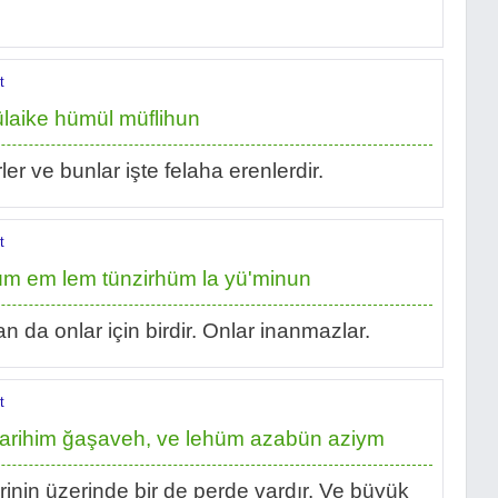
t
ülaike hümül müflihun
er ve bunlar işte felaha erenlerdir.
t
üm em lem tünzirhüm la yü'minun
da onlar için birdir. Onlar inanmazlar.
t
bsarihim ğaşaveh, ve lehüm azabün aziym
erinin üzerinde bir de perde vardır. Ve büyük