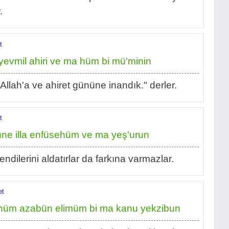
.
t
yevmil ahiri ve ma hüm bi mü'minin
"Allah'a ve ahiret gününe inandık." derler.
t
ne illa enfüsehüm ve ma yeş'urun
endilerini aldatırlar da farkına varmazlar.
et
ehüm azabün elimüm bi ma kanu yekzibun