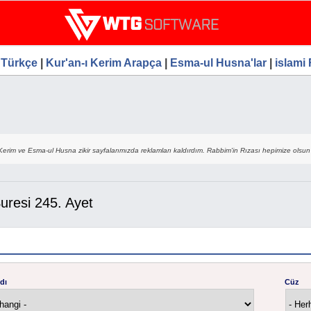
Ana
le Seo Hizmetleri, Ücretsiz
içeriğe
atla
 Türkçe
|
Kur'an-ı Kerim Arapça
|
Esma-ul Husna'lar
|
islami
Kerim ve Esma-ul Husna zikir sayfalarımızda reklamları kaldırdım. Rabbim'in Rızası hepimize olsun 
uresi 245. Ayet
dı
Cüz