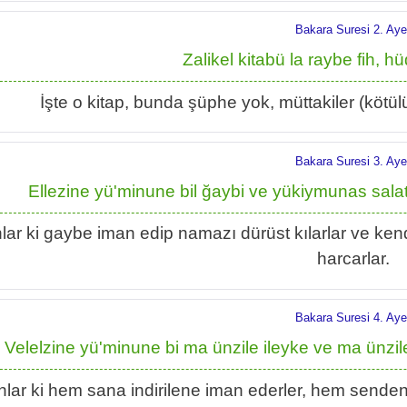
Bakara Suresi 2. Aye
Zalikel kitabü la raybe fih, hü
İşte o kitap, bunda şüphe yok, müttakiler (kötülü
Bakara Suresi 3. Aye
Ellezine yü'minune bil ğaybi ve yükiymunas sa
lar ki gaybe iman edip namazı dürüst kılarlar ve kendi
harcarlar.
Bakara Suresi 4. Aye
Velelzine yü'minune bi ma ünzile ileyke ve ma ünzile
lar ki hem sana indirilene iman ederler, hem senden ö