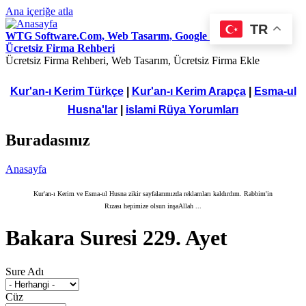
Ana içeriğe atla
TR
WTG Software.Com, Web Tasarım, Google Seo Hizmetleri,
Ücretsiz Firma Rehberi
Ücretsiz Firma Rehberi, Web Tasarım, Ücretsiz Firma Ekle
Kur'an-ı Kerim Türkçe
|
Kur'an-ı Kerim Arapça
|
Esma-ul
Husna'lar
|
islami Rüya Yorumları
Buradasınız
Anasayfa
Kur'an-ı Kerim ve Esma-ul Husna zikir sayfalarımızda reklamları kaldırdım. Rabbim'in
Rızası hepimize olsun inşaAllah ...
Bakara Suresi 229. Ayet
Sure Adı
Cüz