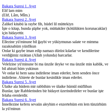
Bakara Suresi 1. Ayet
Elif lam mim
(Elif, Lâm, Mîm.)
Bakara Suresi 2. Ayet
Zalikel kitabü la raybe fih, hüdel lil müttekiyn
İşte o kitap, bunda şüphe yok, müttakiler (kötülükten korunacaklar)
için hidayettir.
Bakara Suresi 3. Ayet
Ellezine yü'minune bil ğaybi ve yükiymunas salate ve mimma
razaknahüm yünfikun
Onlar ki gaybe iman edip namazı dürüst kılarlar ve kendilerine
verdiğimiz rızıktan (Allah yolunda) harcarlar.
Bakara Suresi 4. Ayet
Velelzine yü'minune bi ma ünzile ileyke ve ma ünzile min kablik, ve
bil ahirati hüm yukinun
Ve onlar ki hem sana indirilene iman ederler, hem senden önce
indirilene. Ahirete de bunlar kesinlikle iman ederler.
Bakara Suresi 5. Ayet
Ülaike ala hüdem mir rabbihim ve ülaike hümül müflihun
Bunlar, işte Rabblerinden bir hidayet üzerindedirler ve bunlar işte
felaha erenlerdir.
Bakara Suresi 6. Ayet
İnnellezine keferu sevaün aleyhim e enzertehüm em lem tünzirhüm
la yü'minun