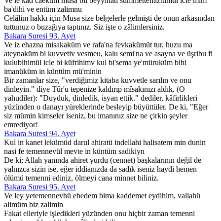
Ve le kad caeküm musa bil beyyinati sümmettehaztümül icle mim
ba'dihi ve entüm zalimnu
Celâlim hakkı için Musa size belgelerle gelmişti de onun arkasından
tuttunuz o buzağıya taptınız. Siz işte o zâlimlersiniz.
Bakara Suresi 93. Ayet
Ve iz ehazna misakaküm ve rafa'na fevkakümüt tur, huzu ma
ateynaküm bi kuvvetiv vesmeu, kalu semi'na ve asayna ve üşribu fi
kulubihimül icle bi küfrihimv kul bi'sema ye'müruküm bihi
imanüküm in küntüm mü'minin
Bir zamanlar size, "verdiğimiz kitaba kuvvetle sarılın ve onu
dinleyin." diye Tûr'u tepenize kaldırıp mîsakınızı aldık. (O
yahudiler): "Duyduk, dinledik, isyan ettik." dediler, kâfirlikleri
yüzünden o danayı yüreklerinde besleyip büyüttüler. De ki, "Eğer
siz mümin kimseler iseniz, bu imanınız size ne çirkin şeyler
emrediyor!
Bakara Suresi 94. Ayet
Kul in kanet lekümüd darul ahiratü indellahi halisatem min dunin
nasi fe temennevül mevte in küntüm sadikiyn
De ki; Allah yanında ahiret yurdu (cennet) başkalarının değil de
yalnızca sizin ise, eğer iddianızda da sadık iseniz haydi hemen
ölümü temenni ediniz, ölmeyi cana minnet biliniz.
Bakara Suresi 95. Ayet
Ve ley yetemennevhü ebedem bima kaddemet eydihim, vallahü
alimüm biz zalimin
Fakat elleriyle işledikleri yüzünden onu hiçbir zaman temenni