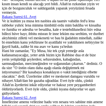
kısım insan kendi su alacağı yeri bildi. Allah'ın rızkından yiyin ve
için de bozgunculuk ve saldırganlık yaparak yeryüzünü fesada
vermeyin.
Bakara Suresi 61. Ayet
Ve iz kultüm ya musa len nasbira ala taamiv vahidin fed'u lena
rabbeke yuhric lena mimma tümbitül erdu mim bakliha ve kissaiha
ve fumiha ve adesiha ve besaliha, kale e testebdilunellezi hüv edna
billezi hüve hayr, ihbitu misran fe inne leküm ma seeltüm, ve duribet
aleyhimüz zilletü vel meskenetü ve bau bi ğadabim minellah, zalike
bi ennehüm kanu yekfürune bi ayatillahi ve yaktülunen nebiyyine bi
ğayril hakk, zalike bi ma asav ve kanu ya'tedun
Hani bir zamanlar, "Ey Musa, biz tek çeşit yemeğe asla
katlanamayacağız, yeter artık bizim için Rabbine dua et de bize
yerin yetiştirdiği şeylerden; sebzesinden, kabağından,
sarmısağından, mercimeğinden ve soğanından çıkarsın." dediniz. O
da size "O üstün olanı daha aşağı olanla değiştirmek mi
istiyorsunuz? Bir kasabaya konaklayın o vakit istediğiniz elbette
olacaktır." dedi. Üzerlerine zillet ve meskenet damgası vuruldu ve
nihayet Allah'dan bir gazaba uğradılar. Evet öyle oldu, çünkü
Allah'ın âyetlerini inkâr ediyorlar ve haksız yere peygamberleri
öldürüyorlardı. Evet öyle oldu, çünkü isyana dalıyorlar ve aşırı
gidiyorlardı.
Bakara Suresi 62. Ayet
İnnellezine amenu vellezine hadu ven nesara ves sabiine min amene