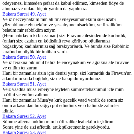
ödeyemez, kimseden şefaat da kabul edilmez, kimseden fidye de
alınmaz ve onlara hiçbir yardım da yapılmaz.
Bakara Suresi 49. Ayet
Ve iz necceynaküm min ali fir'avneyesumuneküm suel azabi
yüzebbihune ebnaeküm ve yestahyune nisaeküm, ve fi zaliküm
belaüm mir rabbiküm aziym
(Hem hatırlayın ki bir zaman) sizi Firavun ailesinden de kurtardık,
(onlar) size azabın en kötüsünü reva görüyor, oğullarınızı
boğazlıyor, kadınlarınızı sağ bırakıyorlardı. Ve bunda size Rabbiniz
tarafından büyük bir imtihan vardı.
Bakara Suresi 50. Ayet
Ve iz ferakna bikümül bahra fe enceynaküm ve ağrakna ale fir'avne
ve entüm tenzurun
Hani bir zamanlar sizin için denizi yarıp, sizi kurtardık da Firavun'un
adamlarını suda boğduk, siz de bakıp duruyordunuz.
Bakara Suresi 51. Ayet
Veiz vaadna musa erbeiyne leyleten sümmettehaztümül icle mim
ba'dihi ve entüm zalimun
Hani bir zamanlar Musa'ya kırk gecelik vaad verdik de sonra siz
onun arkasından buzağıyı put edindiniz ve o halinizle zalimler
idiniz.
Bakara Suresi 52. Ayet
Sümme afevna anküm mim ba'di zalike lealleküm teşkürun
Sonra yine de sizi affettik, artık şükretmeniz gerekiyordu.
Bakara Suresi 53. Ayet