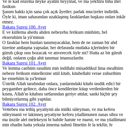
Ve le kad enzelna ileyke ayatim beyyinat, ve ma yekfüru biha illel
fasikun
Şanım hakkı için sana çok açık âyetler; parlak mucizeler indirdik.
Öyle ki, iman sahasından uzaklaşmış fasıklardan başkası onları inkâr
etmez.
Bakara Suresi 100. Ayet
E ve küllema ahedu ahden nebezehu ferikum minhüm, bel
ekseruhüm la yü'minun
O fasıklar hem bunları tanımıyacaklar, hem de ne zaman bir ahd
üzerine antlaşma yapsalar, her defasında mutlaka içlerinden bir
güruh çıkıp onu bozacak ve atıverecek öyle mi? Hatta az bir güruh
değil, onların çoğu ahit tanımaz imansızlardır.
Bakara Suresi 101. Ayet
Ve lemma caehüm rasulüm min indillahi müsaddikul lima mealhüm
nebeze ferikum minellezine utül kitab, kitabellahi verae zuhurihim
ke ennehüm la ya'lemun
Üstelik Allah tarafından onlara, yanlarındaki kitabı tasdik edici bir
peygamber gelince, daha önce kendilerine kitap verilenlerden bir
kısmı, Allah'ın kitabını sırtlarından geriye attılar, sanki hiçbir şey
bilmiyorlarmış gibi yaptılar.
Bakara Suresi 102. Ayet
Vettebeu ma tetlüş şeyatiynü ala mülki süleyman, ve ma kefera
süleymanü ve lakinneş şeyatiyne keferu yüallimunen nasas sihra ve
ma ünzile alel melekeyni bi babile harute ve marut, ve ma yüallimani
min ehadin hatta yekula innema nahnü fitnetün fe la tekfür, fe