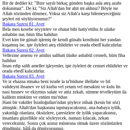
Bir de dediler ki: "Bize sayılı birkaç günden başka asla ateş azabı
dokunmaz". De ki; "Siz Allah'dan bir ahit mi aldınız? Böyle ise
Allah sözünden dönmez. Yoksa siz Allah'a karşı bilemeyeceğiniz
şeyleri mi söylüyorsunuz?"
Bakara Suresi 81. Ayet
Bela men kesebe seyyietev ve ehatat bihi hatiy'etühu fe ulaike
ashabün nar, hüm fiha halidun
Evet kim bir günah işlemiş de kendi günahı kendisini her yandan
kuşatmış ise, işte öyleleri ateş ehlidirler ve orada ebedî kalıcıdırlar.
Bakara Suresi 82. Ayet
Vellezine amenu ve amilus salihati ülaike ashabül cenneh, hüm fiha
halidun
İman edip salih ameller işleyenler, işte öyleleri de cennet ehlidirler ve
orada ebedî kalıcıdırlar.
Bakara Suresi 83. Ayet
Ve iz ehazna misaka beni israile la ta'büdune illellahe ve bil
valideyni ihsanev ve izl kurba vel yetam vel mesakini ve kulu lin
nasi husnev ve ekiymus salate ve atüz zekah, sümme tevelleytüm ila
kalilem minküm ve entüm mu'ridun
Hani bir vakitler İsrailoğulları'ndan şöylece mîsak (kesin bir söz)
almıştık: Allah'dan başkasına tapmayacaksınız, ana-babaya iyilik,
yakınlığı olanlara, öksüzlere, çaresizlere de iyilik yapacaksınız,
insanlara güzellikle söz söyleyecek, namazı kılacak, zekatı
vereceksiniz. Sonra çok azınız müstesna olmak üzere sözünüzden
döndünüz, hâlâ da dönüyorsunuz.