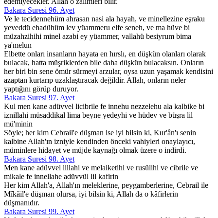
edemiyecekler. Allah o zâlimleri bilir.
Bakara Suresi 96. Ayet
Ve le tecidennehüm ahrasan nasi ala hayah, ve minellezine eşraku
yeveddü ehadühüm lev yüammeru elfe seneh, ve ma hüve bi
müzahzihihi minel azabi ey yüammer, vallahü besiyrum bima
ya'melun
Elbette onları insanların hayata en hırslı, en düşkün olanları olarak
bulacak, hatta müşriklerden bile daha düşkün bulacaksın. Onların
her biri bin sene ömür sürmeyi arzular, oysa uzun yaşamak kendisini
azaptan kurtarıp uzaklaştıracak değildir. Allah, onların neler
yaptığını görüp duruyor.
Bakara Suresi 97. Ayet
Kul men kane adüvvel licibrile fe innehu nezzelehu ala kalbike bi
iznillahi müsaddikal lima beyne yedeyhi ve hüdev ve büşra lil
mü'minin
Söyle; her kim Cebrail'e düşman ise iyi bilsin ki, Kur'ân'ı senin
kalbine Allah'ın izniyle kendinden önceki vahiyleri onaylayıcı,
müminlere hidayet ve müjde kaynağı olmak üzere o indirdi.
Bakara Suresi 98. Ayet
Men kane adüvvel lillahi ve melaiketihi ve rusülihi ve cibrile ve
mikale fe innellahe adüvvül lil kafirin
Her kim Allah'a, Allah'ın meleklerine, peygamberlerine, Cebrail ile
Mîkâil'e düşman olursa, iyi bilsin ki, Allah da o kâfirlerin
düşmanıdır.
Bakara Suresi 99. Ayet