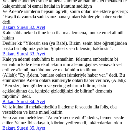
Ve alleme ademel esmae külleha sümme aradahüm alel melaiketi fe
kale embiuni bi esmai haülai in küntüm sadikiyn
Ve Âdem'e isimlerin hepsini öğretti, sonra onları meleklere gösterip:
"Haydi davanızda sadıksanız bana şunları isimleriyle haber verin."
dedi.
Bakara Suresi 32. Ayet
Kalu sübhaneke la ilme lena illa ma alemtena, inneke entel alimül
hakim
Dediler ki: "Yücesin sen (ya Rab!). Bizim, senin bize öğrettiğinden
başka bir bilgimiz yoktur. Şüphesiz sen bilensin, hakîmsin".
Bakara Suresi 33. Ayet
Kale ya ademü embi'hüm bi esmaihim, felemma embeehüm bi
esmaihim kale e lem ekul leküm inni a'lemü ğaybes semavati vel
erdi ve a'lemü ma tübdune ve ma küntüm tektümun
(Allah): "Ey Âdem, bunlara onları isimleriyle haber ver." dedi. Bu
emir üzerine Âdem onlara isimleriyle onları haber verince, (Allah):
"Ben size, ben göklerin ve yerin gayblarını bilirim, sizin
açıkladığınızı da, içinizde gizlediğinizi de bilirim" dememiş
miydim?" dedi.
Bakara Suresi 34. Ayet
Ve iz kulna lil melaiketiscüdu li ademe fe secedu illa iblis, eba
vestekbera ve kane minel kafirin
Ve o zaman meleklere: "Âdem'e secde edin!" dedik, hemen secde
ettiler. Yalnız İblis dayattı, kibrine yediremedi, inkârcılardan oldu.
Bakara Suresi 35. Ayet