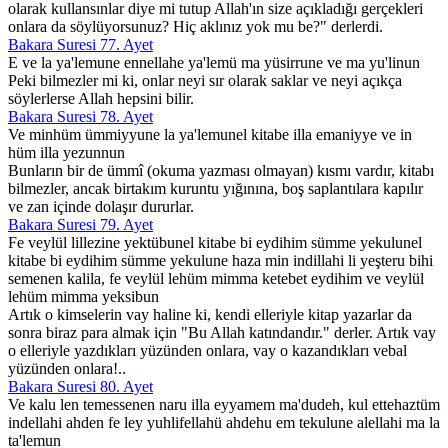
olarak kullansınlar diye mi tutup Allah'ın size açıkladığı gerçekleri
onlara da söylüyorsunuz? Hiç aklınız yok mu be?" derlerdi.
Bakara Suresi 77. Ayet
E ve la ya'lemune ennellahe ya'lemü ma yüsirrune ve ma yu'linun
Peki bilmezler mi ki, onlar neyi sır olarak saklar ve neyi açıkça
söylerlerse Allah hepsini bilir.
Bakara Suresi 78. Ayet
Ve minhüm ümmiyyune la ya'lemunel kitabe illa emaniyye ve in
hüm illa yezunnun
Bunların bir de ümmî (okuma yazması olmayan) kısmı vardır, kitabı
bilmezler, ancak birtakım kuruntu yığınına, boş saplantılara kapılır
ve zan içinde dolaşır dururlar.
Bakara Suresi 79. Ayet
Fe veylül lillezine yektübunel kitabe bi eydihim sümme yekulunel
kitabe bi eydihim sümme yekulune haza min indillahi li yeşteru bihi
semenen kalila, fe veylül lehüm mimma ketebet eydihim ve veylül
lehüm mimma yeksibun
Artık o kimselerin vay haline ki, kendi elleriyle kitap yazarlar da
sonra biraz para almak için "Bu Allah katındandır." derler. Artık vay
o elleriyle yazdıkları yüzünden onlara, vay o kazandıkları vebal
yüzünden onlara!..
Bakara Suresi 80. Ayet
Ve kalu len temessenen naru illa eyyamem ma'dudeh, kul ettehaztüm
indellahi ahden fe ley yuhlifellahü ahdehu em tekulune alellahi ma la
ta'lemun