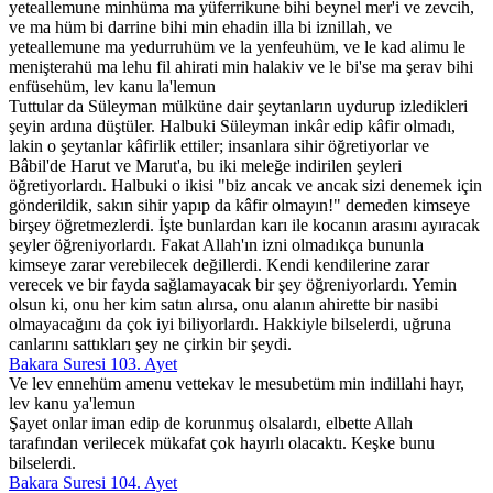
yeteallemune minhüma ma yüferrikune bihi beynel mer'i ve zevcih,
ve ma hüm bi darrine bihi min ehadin illa bi iznillah, ve
yeteallemune ma yedurruhüm ve la yenfeuhüm, ve le kad alimu le
menişterahü ma lehu fil ahirati min halakiv ve le bi'se ma şerav bihi
enfüsehüm, lev kanu la'lemun
Tuttular da Süleyman mülküne dair şeytanların uydurup izledikleri
şeyin ardına düştüler. Halbuki Süleyman inkâr edip kâfir olmadı,
lakin o şeytanlar kâfirlik ettiler; insanlara sihir öğretiyorlar ve
Bâbil'de Harut ve Marut'a, bu iki meleğe indirilen şeyleri
öğretiyorlardı. Halbuki o ikisi "biz ancak ve ancak sizi denemek için
gönderildik, sakın sihir yapıp da kâfir olmayın!" demeden kimseye
birşey öğretmezlerdi. İşte bunlardan karı ile kocanın arasını ayıracak
şeyler öğreniyorlardı. Fakat Allah'ın izni olmadıkça bununla
kimseye zarar verebilecek değillerdi. Kendi kendilerine zarar
verecek ve bir fayda sağlamayacak bir şey öğreniyorlardı. Yemin
olsun ki, onu her kim satın alırsa, onu alanın ahirette bir nasibi
olmayacağını da çok iyi biliyorlardı. Hakkiyle bilselerdi, uğruna
canlarını sattıkları şey ne çirkin bir şeydi.
Bakara Suresi 103. Ayet
Ve lev ennehüm amenu vettekav le mesubetüm min indillahi hayr,
lev kanu ya'lemun
Şayet onlar iman edip de korunmuş olsalardı, elbette Allah
tarafından verilecek mükafat çok hayırlı olacaktı. Keşke bunu
bilselerdi.
Bakara Suresi 104. Ayet