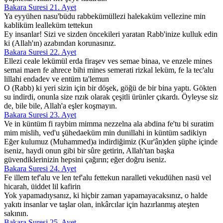
Bakara Suresi 21. Ayet
Ya eyyühen nasu'büdu rabbekümüllezi halekaküm vellezine min
kabliküm lealleküm tettekun
Ey insanlar! Sizi ve sizden öncekileri yaratan Rabb'inize kulluk edin
ki (Allah'ın) azabından korunasınız.
Bakara Suresi 22. Ayet
Ellezi ceale lekümül erda firaşev ves semae binaa, ve enzele mines
semai maen fe ahrece bihi mines semerati rizkal leküm, fe la tec'alu
lillahi endadev ve entüm ta'lemun
O (Rabb) ki yeri sizin için bir döşek, göğü de bir bina yaptı. Gökten
su indirdi, onunla size rızık olarak çeşitli ürünler çıkardı. Öyleyse siz
de, bile bile, Allah'a eşler koşmayın.
Bakara Suresi 23. Ayet
Ve in küntüm fi raybim mimma nezzelna ala abdina fe'tu bi suratim
mim mislih, ved'u şühedaeküm min dunillahi in küntüm sadikiyn
Eğer kulumuz (Muhammed)a indirdiğimiz (Kur'ân)den şüphe içinde
iseniz, haydi onun gibi bir sûre getirin, Allah'tan başka
güvendiklerinizin hepsini çağırın; eğer doğru iseniz.
Bakara Suresi 24. Ayet
Fe illem tef'alu ve len tef'alu fettekun naralleti vekudühen nasü vel
hicarah, üiddet lil kafirin
Yok yapamadıysanız, ki hiçbir zaman yapamayacaksınız, o halde
yakıtı insanlar ve taşlar olan, inkârcılar için hazırlanmış ateşten
sakının.
Bakara Suresi 25. Ayet