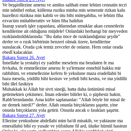
Ve beşşirillezine amenu ve amilus salihati enne lehüm cennatin tecri
min tahtihel enhar, küllema ruziku minha min semeratir rizkan kalu
hazellezi rüzikna min kablü ve ütu bihi müteşabiha, ve lehüm fiha
ezvacüm mütahheratüv ve hüm fiha halidun
İnanıp yararlı işler yapanlara, altlarından ırmaklar akan cennetlerin
kendilerine ait olduğunu müjdele! Onlardaki herhangi bir meyveden
rızıklandırıldıklarında: "Bu daha önce de rızıklandığımız şeydir"
derler ve o rızık birbirinin benzeri olmak üzere, kendilerine
sunulacak. Orada çok temiz zevceler de onların. Hem onlar orada
ebedî kalacaklar.
Bakara Suresi 26. Ayet
İnnellahe la yestahyi ey yadribe meselem ma beudaten fe ma
fevkaha, fe emmellezine amenu fe ya'lemune ennehül hakku mir
rabbihim, ve emmellezine keferu fe yekulune maza eradellahü bi
haza mesela, yüdillü bihi kesirav ve yehdi bihi kesira, ve ma yüdillü
bihi illel fasikiyn
Muhakkak ki Allah bir sivri sineği, hatta daha üstününü misal
getirmekten çekinmez. İman edenler bilirler ki, o şüphesiz haktır,
Rabb'lerındandır. Ama küfre saplananlar: "Allah böyle bir misal ile
ne demek istedi?" derler. Allah onunla birçoklarını şaşırtır, yine
onunla birçoklarını yola getirir. Onunla ancak o fasıkları şaşırtır.
Bakara Suresi 27. Ayet
Ellezine yenkudune ahdellahi mim ba'di misakih, ve yaktaune ma
emerallahü bihi ey yusale ve yüfsidune fil ard, ülaike hümül hasirun