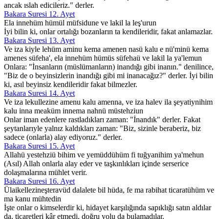
ancak ıslah edicileriz." derler.
Bakara Suresi 12. Ayet
Ela innehüm hümül müfsidune ve lakil la leş'urun
İyi bilin ki, onlar ortalığı bozanların ta kendileridir, fakat anlamazlar.
Bakara Suresi 13. Ayet
Ve iza kiyle lehüm aminu kema amenen nasü kalu e nü'minü kema
amenes süfeha', ela innehüm hümüs süfehaü ve lakil la ya'lemun
Onlara: "İnsanların (müslümanların) inandığı gibi inanın." denilince,
"Biz de o beyinsizlerin inandığı gibi mi inanacağız?" derler. İyi bilin
ki, asıl beyinsiz kendileridir fakat bilmezler.
Bakara Suresi 14. Ayet
Ve iza lekullezine amenu kalu amenna, ve iza halev ila şeyatiynihim
kalu inna meaküm innema nahnü müstehziun
Onlar iman edenlere rastladıkları zaman: "İnandık" derler. Fakat
şeytanlarıyle yalnız kaldıkları zaman: "Biz, sizinle beraberiz, biz
sadece (onlarla) alay ediyoruz." derler.
Bakara Suresi 15. Ayet
Allahü yestehziü bihim ve yemüddühüm fi tuğyanihim ya'mehun
(Asıl) Allah onlarla alay eder ve taşkınlıkları içinde serserice
dolaşmalarına mühlet verir.
Bakara Suresi 16. Ayet
Ülaikellezineşteravüd dalalete bil hüda, fe ma rabihat ticaratühüm ve
ma kanu mühtedin
İşte onlar o kimselerdir ki, hidayet karşılığında sapıklığı satın aldılar
da, ticaretleri kâr etmedi, doğru yolu da bulamadılar.