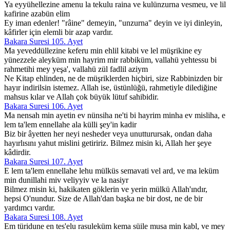
Ya eyyühellezine amenu la tekulu raina ve kulünzurna vesmeu, ve lil
kafirine azabün elim
Ey iman edenler! "râine" demeyin, "unzurna" deyin ve iyi dinleyin,
kâfirler için elemli bir azap vardır.
Bakara Suresi 105. Ayet
Ma yeveddüllezine keferu min ehlil kitabi ve lel müşrikine ey
yünezzele aleyküm min hayrim mir rabbiküm, vallahü yehtessu bi
rahmetihi mey yeşa', vallahü zül fadlil aziym
Ne Kitap ehlinden, ne de müşriklerden hiçbiri, size Rabbinizden bir
hayır indirilsin istemez. Allah ise, üstünlüğü, rahmetiyle dilediğine
mahsus kılar ve Allah çok büyük lütuf sahibidir.
Bakara Suresi 106. Ayet
Ma nensah min ayetin ev nünsiha ne'ti bi hayrim minha ev misliha, e
lem ta'lem ennellahe ala külli şey'in kadir
Biz bir âyetten her neyi nesheder veya unutturursak, ondan daha
hayırlısını yahut mislini getiririz. Bilmez misin ki, Allah her şeye
kâdirdir.
Bakara Suresi 107. Ayet
E lem ta'lem ennellahe lehu mülküs semavati vel ard, ve ma leküm
min dunillahi miv veliyyiv ve la nasiyr
Bilmez misin ki, hakikaten göklerin ve yerin mülkü Allah'ındır,
hepsi O'nundur. Size de Allah'dan başka ne bir dost, ne de bir
yardımcı vardır.
Bakara Suresi 108. Ayet
Em türidune en tes'elu rasuleküm kema süile musa min kabl, ve mey