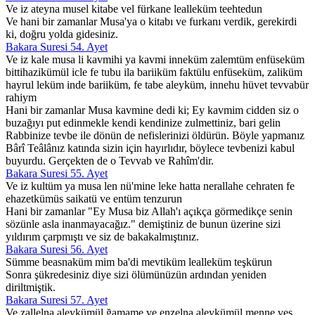
Ve iz ateyna musel kitabe vel fürkane lealleküm teehtedun
Ve hani bir zamanlar Musa'ya o kitabı ve furkanı verdik, gerekirdi
ki, doğru yolda gidesiniz.
Bakara Suresi 54. Ayet
Ve iz kale musa li kavmihi ya kavmi inneküm zalemtüm enfüseküm
bittihazikümül icle fe tubu ila bariiküm faktülu enfüseküm, zaliküm
hayrul leküm inde bariiküm, fe tabe aleyküm, innehu hüvet tevvabür
rahiym
Hani bir zamanlar Musa kavmine dedi ki; Ey kavmim cidden siz o
buzağıyı put edinmekle kendi kendinize zulmettiniz, bari gelin
Rabbinize tevbe ile dönün de nefislerinizi öldürün. Böyle yapmanız
Bârî Teâlânız katında sizin için hayırlıdır, böylece tevbenizi kabul
buyurdu. Gerçekten de o Tevvab ve Rahîm'dir.
Bakara Suresi 55. Ayet
Ve iz kultüm ya musa len nü'mine leke hatta nerallahe cehraten fe
ehazetkümüs saikatü ve entüm tenzurun
Hani bir zamanlar "Ey Musa biz Allah'ı açıkça görmedikçe senin
sözünle asla inanmayacağız." demiştiniz de bunun üzerine sizi
yıldırım çarpmıştı ve siz de bakakalmıştınız.
Bakara Suresi 56. Ayet
Sümme beasnaküm mim ba'di mevtiküm lealleküm teşkürun
Sonra şükredesiniz diye sizi ölümünüzün ardından yeniden
diriltmiştik.
Bakara Suresi 57. Ayet
Ve zallelna aleykümül ğamame ve enzelna aleykümül menne ves