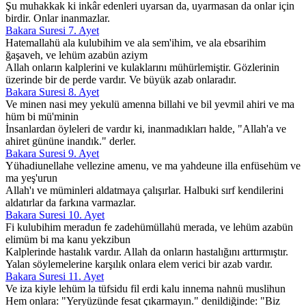
Şu muhakkak ki inkâr edenleri uyarsan da, uyarmasan da onlar için
birdir. Onlar inanmazlar.
Bakara Suresi 7. Ayet
Hatemallahü ala kulubihim ve ala sem'ihim, ve ala ebsarihim
ğaşaveh, ve lehüm azabün aziym
Allah onların kalplerini ve kulaklarını mühürlemiştir. Gözlerinin
üzerinde bir de perde vardır. Ve büyük azab onlaradır.
Bakara Suresi 8. Ayet
Ve minen nasi mey yekulü amenna billahi ve bil yevmil ahiri ve ma
hüm bi mü'minin
İnsanlardan öyleleri de vardır ki, inanmadıkları halde, "Allah'a ve
ahiret gününe inandık." derler.
Bakara Suresi 9. Ayet
Yühadiunellahe vellezine amenu, ve ma yahdeune illa enfüsehüm ve
ma yeş'urun
Allah'ı ve müminleri aldatmaya çalışırlar. Halbuki sırf kendilerini
aldatırlar da farkına varmazlar.
Bakara Suresi 10. Ayet
Fi kulubihim meradun fe zadehümüllahü merada, ve lehüm azabün
elimüm bi ma kanu yekzibun
Kalplerinde hastalık vardır. Allah da onların hastalığını arttırmıştır.
Yalan söylemelerine karşılık onlara elem verici bir azab vardır.
Bakara Suresi 11. Ayet
Ve iza kiyle lehüm la tüfsidu fil erdi kalu innema nahnü muslihun
Hem onlara: "Yeryüzünde fesat çıkarmayın." denildiğinde: "Biz