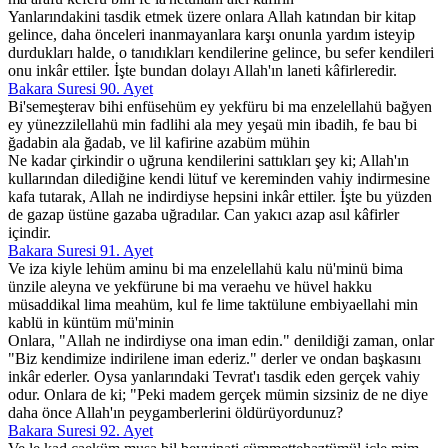
Yanlarındakini tasdik etmek üzere onlara Allah katından bir kitap
gelince, daha önceleri inanmayanlara karşı onunla yardım isteyip
durdukları halde, o tanıdıkları kendilerine gelince, bu sefer kendileri
onu inkâr ettiler. İşte bundan dolayı Allah'ın laneti kâfirleredir.
Bakara Suresi 90. Ayet
Bi'semeşterav bihi enfüsehüm ey yekfüru bi ma enzelellahü bağyen
ey yünezzilellahü min fadlihi ala mey yeşaü min ibadih, fe bau bi
ğadabin ala ğadab, ve lil kafirine azabüm mühin
Ne kadar çirkindir o uğruna kendilerini sattıkları şey ki; Allah'ın
kullarından dilediğine kendi lütuf ve kereminden vahiy indirmesine
kafa tutarak, Allah ne indirdiyse hepsini inkâr ettiler. İşte bu yüzden
de gazap üstüne gazaba uğradılar. Can yakıcı azap asıl kâfirler
içindir.
Bakara Suresi 91. Ayet
Ve iza kiyle lehüm aminu bi ma enzelellahü kalu nü'minü bima
ünzile aleyna ve yekfürune bi ma veraehu ve hüvel hakku
müsaddikal lima meahüm, kul fe lime taktülune embiyaellahi min
kablü in küntüm mü'minin
Onlara, "Allah ne indirdiyse ona iman edin." denildiği zaman, onlar
"Biz kendimize indirilene iman ederiz." derler ve ondan başkasını
inkâr ederler. Oysa yanlarındaki Tevrat'ı tasdik eden gerçek vahiy
odur. Onlara de ki; "Peki madem gerçek mümin sizsiniz de ne diye
daha önce Allah'ın peygamberlerini öldürüyordunuz?
Bakara Suresi 92. Ayet