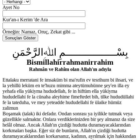
Ayet No
Kur'an-ı Kerim 'de Ara
Örneğin: Namaz, Oruç, Zekat gibi ...
بِسْــــــــــــــــــمِ اﷲِالرَّحْمَنِ
Bismillahirrahmanirrahim
Rahmân ve Rahîm olan Allah'ın adıyla
Ettalaku merratani fe imsaküm bi ma'rufin ev tesrihum bi ihsari, ve
la yehillü leküm en te'huzu mimma ateytümuhünne şey'en illa ey
yehafa ella yükiyma hududellah, fe in hiftüm ella yükiyma
hududellahi fe la cünaha aleyhime fimeftedet bih, tilke hududüllahi
fe la tateduha, ve mey yeteadde hududellahi fe ülaike hümüz
zalimun
Boşamak (talak) iki defadır. Ondan sonrası ya iyilikle tutmak veya
güzellikle salmaktır. Onlara verdiklerinizden bir şey almanız da size
helâl olmaz. Ancak Allah'ın çizdiği hudutta duramayacaklarından
korkmaları başka. Eğer siz de bunların, Allah'ın çizdiği hudutta
duramayacaklarından korkarsanız, kadının, ayrılmak için hakkından