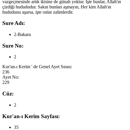
vazgeçmesinde artık ikisine de günah yoktur. İşte bunlar, Allah'ın
çizdiği hudududur. Sakın bunları aşmayın, Her kim Allah'ın
hududunu aşarsa, işte onlar zalimlerdir.
Sure Adı:
2-Bakara
Sure No:
2
Kur'an-ı Kerim ' de Genel Ayet Sırası:
236
Ayet No:
229
Cüz:
2
Kur'an-ı Kerim Sayfası:
35