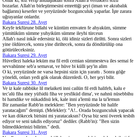
Onlar ki, söz verip andlaştıktan sonra Allah'a verdikleri sözü
bozarlar. Allah'ın birleştirmesini emrettiği şeyi (iman ve akrabalık
bağlarını) keserler ve yeryüzünde bozgunculuk yaparlar. İşte zarara
uğrayanlar onlardır.
Bakara Suresi 28. Ayet
Keyfe tekfürune billahi ve küntüm emvaten fe ahyaküm, sümme
yümitüküm sümme yuhyiküm sümme ileyhi türceun
Allah'ı nasıl inkâr edersiniz ki, ölü idiniz sizleri diriltti. Sonra sizleri
yine öldürecek, sonra yine diriltecek, sonra da döndürülüp ona
götürüleceksiniz.
Bakara Suresi 29. Ayet
Hüvellezi haleka leküm ma fil erdi cemian sümmesteva iles semai fe
sevvahünne seb'a semavat, ve hüve bi külli şey'in alim
O ki, yeryüzünde ne varsa hepsini sizin için yarattı . Sonra göğe
yöneldi, onları yedi gök olarak düzenledi. O, her şeyi bilir.
Bakara Suresi 30. Ayet
Ve iz kale rabbüke lil melaiketi inni cailün fil erdi halifeh, kalu e
tec'alü fiha mey yüfsidü fiha ve yesfiküd dima', ve nahnü nüsebbihu
bi hamdike ve nükaddisü lek, kale inni a'lemü ma la ta'lemun
Bir zamanlar Rabb'in meleklere: "Ben yeryüzünde bir halife
yaratacağım" demişti. (Melekler): "A!.. Orada bozgunculuk yapacak
ve kan dökecek birisini mi yaratacaksın? Oysa biz seni överek tesbih
ediyor ve seni takdis ediyoruz" dediler. (Rabb'in): "Ben sizin
bilmediklerinizi bilirim." dedi.
Bakara Suresi 31. Ayet