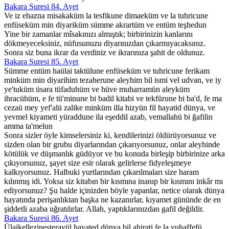
Bakara Suresi 84. Ayet
Ve iz ehazna misakaküm la tesfikune dimaeküm ve la tuhricune
enfüseküm min diyariküm sümme akrartüm ve entüm teşhedun
Yine bir zamanlar mîsakınızı almıştık; birbirinizin kanlarını
dökmeyeceksiniz, nüfusunuzu diyarınızdan çıkarmıyacaksınız.
Sonra siz buna ikrar da verdiniz ve ikrarınıza şahit de oldunuz.
Bakara Suresi 85. Ayet
Sümme entüm haülai taktülune enfüseküm ve tuhricune ferikam
minküm min diyarihim tezaherune aleyhim bil ismi vel udvan, ve iy
ye'tuküm üsara tüfaduhüm ve hüve muharramün aleyküm
ihracühüm, e fe tü'minune bi badil kitabi ve tekfürune bi ba'd, fe ma
cezaü mey yef'alü zalike minküm illa hizyün fil hayatid dünya, ve
yevmel kiyameti yüraddune ila eşeddil azab, vemallahü bi ğafilin
amma ta'melun
Sonra sizler öyle kimselersiniz ki, kendilerinizi öldürüyorsunuz ve
sizden olan bir grubu diyarlarından çıkarıyorsunuz, onlar aleyhinde
kötülük ve düşmanlık güdüyor ve bu konuda birleşip birbirinize arka
çıkıyorsunuz, şayet size esir olarak gelirlerse fidyeleşmeye
kalkıyorsunuz. Halbuki yurtlarından çıkarılmaları size haram
kılınmış idi. Yoksa siz kitabın bir kısmına inanıp bir kısmını inkâr mı
ediyorsunuz? Şu halde içinizden böyle yapanlar, netice olarak dünya
hayatında perişanlıktan başka ne kazanırlar, kıyamet gününde de en
şiddetli azaba uğratılırlar. Allah, yaptıklarınızdan gafil değildir.
Bakara Suresi 86. Ayet
Ülaikellezineşteravül hayated dünya bil ahirati fe la yuhaffefü