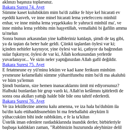
aklınızı başınıza toplarsınız.
Bakara Suresi 74. Ayet
Sümme kaset kulubüküm mim ba'di zalike fe hiye kel hicarati ev
eşeddü kasveh, ve inne minel hicarati lema yetefecceru minhül
enhar, ve inne minha lema yeşşekkaku fe yahrucü minhül ma', ve
inne minha lema yehbitu min haşyetillah, vemallahü bi ğafilin amma
ta'melun
Sonra bunun arkasından yine kalbleriniz katılaştı, şimdi de taş gibi,
ya da taştan da beter hale geldi. Çünkü taşlardan öylesi var ki;
içinden nehirler kaynıyor, yine öylesi var ki, çatlıyor da bağrından
sular fışkırıyor, öylesi de var ki, Allah korkusundan yerlerde
yuvarlanıyor... Ve sizin neler yaptığınızdan Allah gafil değildir.
Bakara Suresi 75. Ayet
E fetatmeune ey yü'minu leküm ve kad kane ferikum minhüm
yesmeune kelamellahi sümme yüharrifunehu mim ba'di ma akaluhü
ve hüm ya'lemun
Şimdi bunların, size hemen inanacaklarını ümit mi ediyorsunuz?
Halbuki bunlardan bir grup vardı ki, Allah'ın kelâmını işitirlerdi de
sonra ona akılları yattığı halde bile bile onu tahrif ederlerdi.
Bakara Suresi 76. Ayet
Ve iza leküllezine amenu kalu amenna, ve iza hala ba'duhüm ila
ba'din kalu etühaddisunehüm bi ma fetehallahü aleyküm li
yühaccuküm bihi inde rabbiküm, e fe la ta'kilun
Üstelik iman edenlere rastladıklarında inandık derler, birbirleriyle
başbaşa kaldıkları zaman, "Rabbinizin huzurunda aleyhinize delil