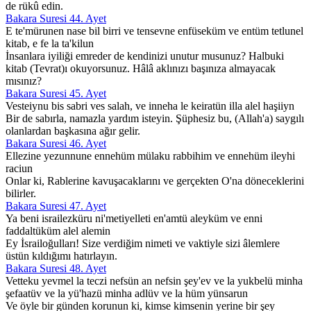
de rükû edin.
Bakara Suresi 44. Ayet
E te'mürunen nase bil birri ve tensevne enfüseküm ve entüm tetlunel
kitab, e fe la ta'kilun
İnsanlara iyiliği emreder de kendinizi unutur musunuz? Halbuki
kitab (Tevrat)ı okuyorsunuz. Hâlâ aklınızı başınıza almayacak
mısınız?
Bakara Suresi 45. Ayet
Vesteiynu bis sabri ves salah, ve inneha le keiratün illa alel haşiiyn
Bir de sabırla, namazla yardım isteyin. Şüphesiz bu, (Allah'a) saygılı
olanlardan başkasına ağır gelir.
Bakara Suresi 46. Ayet
Ellezine yezunnune ennehüm mülaku rabbihim ve ennehüm ileyhi
raciun
Onlar ki, Rablerine kavuşacaklarını ve gerçekten O'na döneceklerini
bilirler.
Bakara Suresi 47. Ayet
Ya beni israilezküru ni'metiyelleti en'amtü aleyküm ve enni
faddaltüküm alel alemin
Ey İsrailoğulları! Size verdiğim nimeti ve vaktiyle sizi âlemlere
üstün kıldığımı hatırlayın.
Bakara Suresi 48. Ayet
Vetteku yevmel la teczi nefsün an nefsin şey'ev ve la yukbelü minha
şefaatüv ve la yü'hazü minha adlüv ve la hüm yünsarun
Ve öyle bir günden korunun ki, kimse kimsenin yerine bir şey