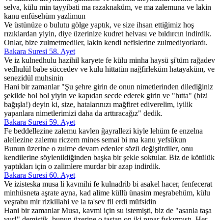
selva, külu min tayyibati ma razaknaküm, ve ma zalemuna ve lakin
kanu enfüsehüm yazlimun
Ve üstünüze o bulutu gölge yaptık, ve size ihsan ettiğimiz hoş
rızıklardan yiyin, diye üzerinize kudret helvası ve bıldırcın indirdik.
Onlar, bize zulmetmediler, lakin kendi nefislerine zulmediyorlardı.
Bakara Suresi 58. Ayet
Ve iz kulnedhulu hazihil karyete fe külu minha haysü şi'tüm rağadev
vedhulül babe süccedev ve kulu hittatün nağfirleküm hatayaküm, ve
senezidül muhsinin
Hani bir zamanlar "Şu şehre girin de onun nimetlerinden dilediğiniz
şekilde bol bol yiyin ve kapıdan secde ederek girin ve "hıtta" (bizi
bağışla!) deyin ki, size, hatalarınızı mağfiret ediverelim, iyilik
yapanlara nimetlerimizi daha da arttıracağız" dedik.
Bakara Suresi 59. Ayet
Fe beddellezine zalemu kavlen ğayrallezi kiyle lehüm fe enzelna
alellezine zalemu riczem mines semai bi ma kanu yefsükun
Bunun üzerine o zulme devam edenler sözü değiştirdiler, onu
kendilerine söylenildiğinden başka bir şekle soktular. Biz de kötülük
yaptıkları için o zalimlere murdar bir azap indirdik.
Bakara Suresi 60. Ayet
Ve izisteska musa li kavmihi fe kulnadrib bi asakel hacer, fenfecerat
minhüsneta aşrate ayna, kad alime küllü ünasim meşrabehüm, külu
veşrabu mir rizkillahi ve la ta'sev fil erdi müfsidin
Hani bir zamanlar Musa, kavmi için su istemişti, biz de "asanla taşa
vur!" demiştik, bunun üzerine o taştan on iki pınar fışkırmıştı. Her