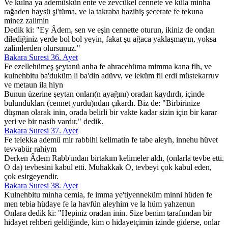
Ve kulna ya ademüskün ente ve zevcükel cennete ve küla minha
rağaden haysü şi'tüma, ve la takraba hazihiş şecerate fe tekuna
minez zalimin
Dedik ki: "Ey Âdem, sen ve eşin cennette oturun, ikiniz de ondan
dilediğiniz yerde bol bol yeyin, fakat şu ağaca yaklaşmayın, yoksa
zalimlerden olursunuz."
Bakara Suresi 36. Ayet
Fe ezellehümeş şeytanü anha fe ahracehüma mimma kana fih, ve
kulnehbitu ba'duküm li ba'din adüvv, ve leküm fil erdi müstekarruv
ve metaun ila hiyn
Bunun üzerine şeytan onları(n ayağını) oradan kaydırdı, içinde
bulundukları (cennet yurdu)ndan çıkardı. Biz de: "Birbirinize
düşman olarak inin, orada belirli bir vakte kadar sizin için bir karar
yeri ve bir nasib vardır." dedik.
Bakara Suresi 37. Ayet
Fe telekka ademü mir rabbihi kelimatin fe tabe aleyh, innehu hüvet
tevvabür rahiym
Derken Âdem Rabb'ından birtakım kelimeler aldı, (onlarla tevbe etti.
O da) tevbesini kabul etti. Muhakkak O, tevbeyi çok kabul eden,
çok esirgeyendir.
Bakara Suresi 38. Ayet
Kulnehbitu minha cemia, fe imma ye'tiyenneküm minni hüden fe
men tebia hüdaye fe la havfün aleyhim ve la hüm yahzenun
Onlara dedik ki: "Hepiniz oradan inin. Size benim tarafımdan bir
hidayet rehberi geldiğinde, kim o hidayetçimin izinde giderse, onlar