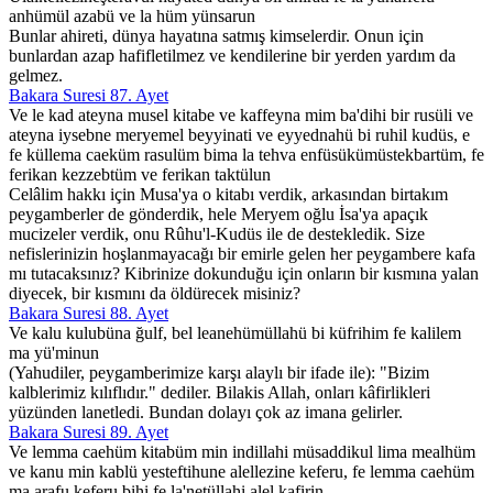
anhümül azabü ve la hüm yünsarun
Bunlar ahireti, dünya hayatına satmış kimselerdir. Onun için
bunlardan azap hafifletilmez ve kendilerine bir yerden yardım da
gelmez.
Bakara Suresi 87. Ayet
Ve le kad ateyna musel kitabe ve kaffeyna mim ba'dihi bir rusüli ve
ateyna iysebne meryemel beyyinati ve eyyednahü bi ruhil kudüs, e
fe küllema caeküm rasulüm bima la tehva enfüsükümüstekbartüm, fe
ferikan kezzebtüm ve ferikan taktülun
Celâlim hakkı için Musa'ya o kitabı verdik, arkasından birtakım
peygamberler de gönderdik, hele Meryem oğlu İsa'ya apaçık
mucizeler verdik, onu Rûhu'l-Kudüs ile de destekledik. Size
nefislerinizin hoşlanmayacağı bir emirle gelen her peygambere kafa
mı tutacaksınız? Kibrinize dokunduğu için onların bir kısmına yalan
diyecek, bir kısmını da öldürecek misiniz?
Bakara Suresi 88. Ayet
Ve kalu kulubüna ğulf, bel leanehümüllahü bi küfrihim fe kalilem
ma yü'minun
(Yahudiler, peygamberimize karşı alaylı bir ifade ile): "Bizim
kalblerimiz kılıflıdır." dediler. Bilakis Allah, onları kâfirlikleri
yüzünden lanetledi. Bundan dolayı çok az imana gelirler.
Bakara Suresi 89. Ayet
Ve lemma caehüm kitabüm min indillahi müsaddikul lima mealhüm
ve kanu min kablü yesteftihune alellezine keferu, fe lemma caehüm
ma arafu keferu bihi fe la'netüllahi alel kafirin