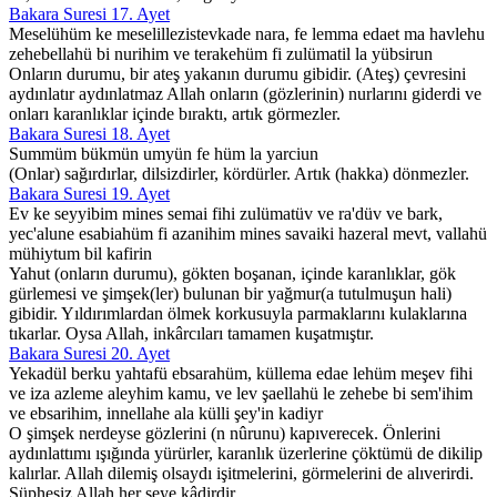
Bakara Suresi 17. Ayet
Meselühüm ke meselillezistevkade nara, fe lemma edaet ma havlehu
zehebellahü bi nurihim ve terakehüm fi zulümatil la yübsirun
Onların durumu, bir ateş yakanın durumu gibidir. (Ateş) çevresini
aydınlatır aydınlatmaz Allah onların (gözlerinin) nurlarını giderdi ve
onları karanlıklar içinde bıraktı, artık görmezler.
Bakara Suresi 18. Ayet
Summüm bükmün umyün fe hüm la yarciun
(Onlar) sağırdırlar, dilsizdirler, kördürler. Artık (hakka) dönmezler.
Bakara Suresi 19. Ayet
Ev ke seyyibim mines semai fihi zulümatüv ve ra'düv ve bark,
yec'alune esabiahüm fi azanihim mines savaiki hazeral mevt, vallahü
mühiytum bil kafirin
Yahut (onların durumu), gökten boşanan, içinde karanlıklar, gök
gürlemesi ve şimşek(ler) bulunan bir yağmur(a tutulmuşun hali)
gibidir. Yıldırımlardan ölmek korkusuyla parmaklarını kulaklarına
tıkarlar. Oysa Allah, inkârcıları tamamen kuşatmıştır.
Bakara Suresi 20. Ayet
Yekadül berku yahtafü ebsarahüm, küllema edae lehüm meşev fihi
ve iza azleme aleyhim kamu, ve lev şaellahü le zehebe bi sem'ihim
ve ebsarihim, innellahe ala külli şey'in kadiyr
O şimşek nerdeyse gözlerini (n nûrunu) kapıverecek. Önlerini
aydınlattımı ışığında yürürler, karanlık üzerlerine çöktümü de dikilip
kalırlar. Allah dilemiş olsaydı işitmelerini, görmelerini de alıverirdi.
Şüphesiz Allah her şeye kâdirdir.