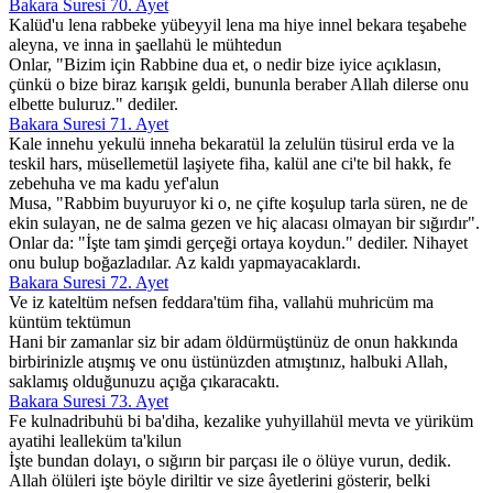
Bakara Suresi 70. Ayet
Kalüd'u lena rabbeke yübeyyil lena ma hiye innel bekara teşabehe
aleyna, ve inna in şaellahü le mühtedun
Onlar, "Bizim için Rabbine dua et, o nedir bize iyice açıklasın,
çünkü o bize biraz karışık geldi, bununla beraber Allah dilerse onu
elbette buluruz." dediler.
Bakara Suresi 71. Ayet
Kale innehu yekulü inneha bekaratül la zelulün tüsirul erda ve la
teskil hars, müsellemetül laşiyete fiha, kalül ane ci'te bil hakk, fe
zebehuha ve ma kadu yef'alun
Musa, "Rabbim buyuruyor ki o, ne çifte koşulup tarla süren, ne de
ekin sulayan, ne de salma gezen ve hiç alacası olmayan bir sığırdır".
Onlar da: "İşte tam şimdi gerçeği ortaya koydun." dediler. Nihayet
onu bulup boğazladılar. Az kaldı yapmayacaklardı.
Bakara Suresi 72. Ayet
Ve iz kateltüm nefsen feddara'tüm fiha, vallahü muhricüm ma
küntüm tektümun
Hani bir zamanlar siz bir adam öldürmüştünüz de onun hakkında
birbirinizle atışmış ve onu üstünüzden atmıştınız, halbuki Allah,
saklamış olduğunuzu açığa çıkaracaktı.
Bakara Suresi 73. Ayet
Fe kulnadribuhü bi ba'diha, kezalike yuhyillahül mevta ve yüriküm
ayatihi lealleküm ta'kilun
İşte bundan dolayı, o sığırın bir parçası ile o ölüye vurun, dedik.
Allah ölüleri işte böyle diriltir ve size âyetlerini gösterir, belki