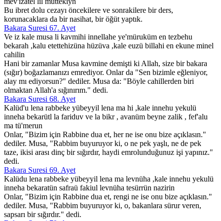
mev'izatel lil müttekiyn
Bu ibret dolu cezayı öncekilere ve sonrakilere bir ders,
korunacaklara da bir nasihat, bir öğüt yaptık.
Bakara Suresi 67. Ayet
Ve iz kale musa li kavmihi innellahe ye'müruküm en tezbehu
bekarah ,kalu etettehizüna hüzüva ,kale euzü billahi en ekune minel
cahilin
Hani bir zamanlar Musa kavmine demişti ki Allah, size bir bakara
(sığır) boğazlamanızı emrediyor. Onlar da "Sen bizimle eğleniyor,
alay mı ediyorsun?" dediler. Musa da: "Böyle cahillerden biri
olmaktan Allah'a sığınırım." dedi.
Bakara Suresi 68. Ayet
Kalüd'u lena rabbeke yübeyyil lena ma hi ,kale innehu yekulü
inneha bekarütl la fariduv ve la bikr , avanüm beyne zalik , fef'alu
ma tü'merun
Onlar, "Bizim için Rabbine dua et, her ne ise onu bize açıklasın."
dediler. Musa, "Rabbim buyuruyor ki, o ne pek yaşlı, ne de pek
taze, ikisi arası dinç bir sığırdır, haydi emrolunduğunuz işi yapınız."
dedi.
Bakara Suresi 69. Ayet
Kalüdu lena rabbeke yübeyyil lena ma levnüha ,kale innehu yekulü
inneha bekaratün safraü fakiul levnüha tesürrün nazirin
Onlar, "Bizim için Rabbine dua et, rengi ne ise onu bize açıklasın."
dediler. Musa, "Rabbim buyuruyor ki, o, bakanlara sürur veren,
sapsarı bir sığırdır." dedi.