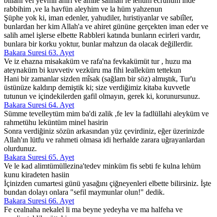
billahi vel yevmil ahiri ve amile salihan fe lehüm ecruhüm inde
rabbihim ,ve la havfün aleyhim ve la hüm yahzenun
Şüphe yok ki, iman edenler, yahudiler, hıristiyanlar ve sabiîler,
bunlardan her kim Allah'a ve ahiret gününe gerçekten iman eder ve
salih amel işlerse elbette Rabbleri katında bunların ecirleri vardır,
bunlara bir korku yoktur, bunlar mahzun da olacak değillerdir.
Bakara Suresi 63. Ayet
Ve iz ehazna misakaküm ve rafa'na fevkakümüt tur , huzu ma
ateynaküm bi kuvvetiv vezküru ma fihi lealleküm tettekun
Hani bir zamanlar sizden mîsak (sağlam bir söz) almıştık, Tur'u
üstünüze kaldırıp demiştik ki; size verdiğimiz kitaba kuvvetle
tutunun ve içindekilerden gafil olmayın, gerek ki, korunursunuz.
Bakara Suresi 64. Ayet
Sümme tevelleytüm mim ba'di zalik ,fe lev la fadlüllahi aleyküm ve
rahmetühu leküntüm minel hasirin
Sonra verdiğiniz sözün arkasından yüz çevirdiniz, eğer üzerinizde
Allah'ın lütfu ve rahmeti olmasa idi herhalde zarara uğrayanlardan
olurdunuz.
Bakara Suresi 65. Ayet
Ve le kad alimtümüllezina'tedev minküm fis sebti fe kulna lehüm
kunu kiradeten hasiin
İçinizden cumartesi günü yasağını çiğneyenleri elbette bilirsiniz. İşte
bundan dolayı onlara "sefil maymunlar olun!" dedik.
Bakara Suresi 66. Ayet
Fe cealnaha nekalel li ma beyne yedeyha ve ma halfeha ve