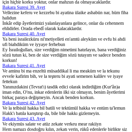
için hiçbir korku yoktur, onlar mahzun da olmayacaklardır.
Bakara Suresi 39. Ayet
Vellezine keferu ve kezzebu bi ayatina ülaike ashabün nar, hüm fiha
halidun
İnkâr edip âyetlerimizi yalanlayanlara gelince, onlar da cehennem
ehlidirler. Orada ebedî olarak kalacaklardır.
Bakara Suresi 40. Ayet
Ya beni israilezküru ni'metiyelleti en'amtü aleyküm ve evfu bi ahdi
ufi biahdiküm ve iyyaye ferhebun
Ey İsrailoğulları, size verdiğim nimetimi hatırlayın, bana verdiğiniz
sözü tutun ki, ben de size verdiğim sözü tutayım ve sadece benden
korkun!
Bakara Suresi 41. Ayet
Ve aminu bi ma enzeltü müsaddikal li ma meaküm ve la tekunu
evvele kafirim bih, ve la teşteru bi ayati semenen kalilev ve iyaye
fettekun
Yanınızdakini (Tevrat'ı) tasdik edici olarak indirdiğim (Kur'ân)a
iman edin, O'nu, inkar edenlerin ilki siz olmayın, benim âyetlerimi
birkaç paraya değişmeyin. Ancak benden korkun.
Bakara Suresi 42. Ayet
Ve la telbisül hakka bil batili ve tektümül hakka ve entüm ta'lemun
Hakk'ı batıla karıştırıp da, bile bile hakkı gizlemeyin.
Bakara Suresi 43. Ayet
Ve ekiymüs salate ve atüz zekate verkeu mear rakiiyn
Hem namazı dosdoğru kılın, zekatı verin, rükû edenlerle birlikte siz