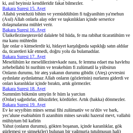
ki, asıl beyinsiz kendileridir fakat bilmezler.
Bakara Suresi 15. Ayet
Allahü yestehziü bihim ve yemüddühüm fi tuğyanihim ya'mehun
(Asıl) Allah onlarla alay eder ve taşkınlıkları içinde serserice
dolaşmalarına mühlet verir.
Bakara Suresi 16. Ayet
Ülaikellezineşteravüd dalalete bil hüda, fe ma rabihat ticaratühüm ve
ma kanu mühtedin
İşte onlar o kimselerdir ki, hidayet karşılığında sapıklığı satın aldılar
da, ticaretleri kâr etmedi, doğru yolu da bulamadılar.
Bakara Suresi 17. Ayet
Meselühüm ke meselillezistevkade nara, fe lemma edaet ma havlehu
zehebellahü bi nurihim ve terakehüm fi zulümatil la yübsirun
Onların durumu, bir ateş yakanın durumu gibidir. (Ateş) çevresini
aydınlatır aydınlatmaz Allah onların (gözlerinin) nurlarını giderdi ve
onları karanlıklar içinde bıraktı, artık görmezler.
Bakara Suresi 18. Ayet
Summüm bükmün umyün fe hüm la yarciun
(Onlar) sağırdırlar, dilsizdirler, kördürler. Artık (hakka) dönmezler.
Bakara Suresi 19. Ayet
Ev ke seyyibim mines semai fihi zulümatüv ve ra'düv ve bark,
yec'alune esabiahüm fi azanihim mines savaiki hazeral mevt, vallahü
mühiytum bil kafirin
Yahut (onların durumu), gökten boşanan, içinde karanlıklar, gök
gürlemesi ve şimşek(ler) bulunan bir yağmur(a tutulmuşun hali)