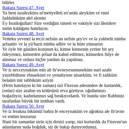
bilirler.
Bakara Suresi 47. Ayet
Ya beni israilezküru ni'metiyelleti en'amtü aleyküm ve enni
faddaltüküm alel alemin
Ey İsrailoğulları! Size verdiğim nimeti ve vaktiyle sizi âlemlere
üstün kıldığımı hatırlayın.
Bakara Suresi 48. Ayet
Vetteku yevmel la teczi nefsün an nefsin şey'ev ve la yukbelü minha
şefaatüv ve la yü'hazü minha adlüv ve la hüm yünsarun
Ve öyle bir günden korunun ki, kimse kimsenin yerine bir şey
ödeyemez, kimseden şefaat da kabul edilmez, kimseden fidye de
alınmaz ve onlara hiçbir yardım da yapılmaz.
Bakara Suresi 49. Ayet
Ve iz necceynaküm min ali fir'avneyesumuneküm suel azabi
yüzebbihune ebnaeküm ve yestahyune nisaeküm, ve fi zaliküm
belaüm mir rabbiküm aziym
(Hem hatırlayın ki bir zaman) sizi Firavun ailesinden de kurtardık,
(onlar) size azabın en kötüsünü reva görüyor, oğullarınızı
boğazlıyor, kadınlarınızı sağ bırakıyorlardı. Ve bunda size Rabbiniz
tarafından büyük bir imtihan vardı.
Bakara Suresi 50. Ayet
Ve iz ferakna bikümül bahra fe enceynaküm ve ağrakna ale fir'avne
ve entüm tenzurun
Hani bir zamanlar sizin için denizi yarıp, sizi kurtardık da Firavun'un
adamlarını suda boğduk, siz de bakıp duruyordunuz.