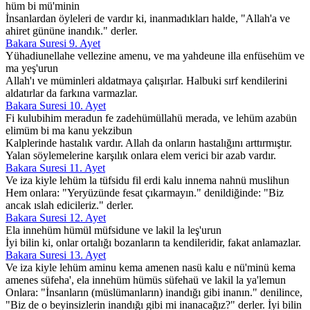
hüm bi mü'minin
İnsanlardan öyleleri de vardır ki, inanmadıkları halde, "Allah'a ve
ahiret gününe inandık." derler.
Bakara Suresi 9. Ayet
Yühadiunellahe vellezine amenu, ve ma yahdeune illa enfüsehüm ve
ma yeş'urun
Allah'ı ve müminleri aldatmaya çalışırlar. Halbuki sırf kendilerini
aldatırlar da farkına varmazlar.
Bakara Suresi 10. Ayet
Fi kulubihim meradun fe zadehümüllahü merada, ve lehüm azabün
elimüm bi ma kanu yekzibun
Kalplerinde hastalık vardır. Allah da onların hastalığını arttırmıştır.
Yalan söylemelerine karşılık onlara elem verici bir azab vardır.
Bakara Suresi 11. Ayet
Ve iza kiyle lehüm la tüfsidu fil erdi kalu innema nahnü muslihun
Hem onlara: "Yeryüzünde fesat çıkarmayın." denildiğinde: "Biz
ancak ıslah edicileriz." derler.
Bakara Suresi 12. Ayet
Ela innehüm hümül müfsidune ve lakil la leş'urun
İyi bilin ki, onlar ortalığı bozanların ta kendileridir, fakat anlamazlar.
Bakara Suresi 13. Ayet
Ve iza kiyle lehüm aminu kema amenen nasü kalu e nü'minü kema
amenes süfeha', ela innehüm hümüs süfehaü ve lakil la ya'lemun
Onlara: "İnsanların (müslümanların) inandığı gibi inanın." denilince,
"Biz de o beyinsizlerin inandığı gibi mi inanacağız?" derler. İyi bilin