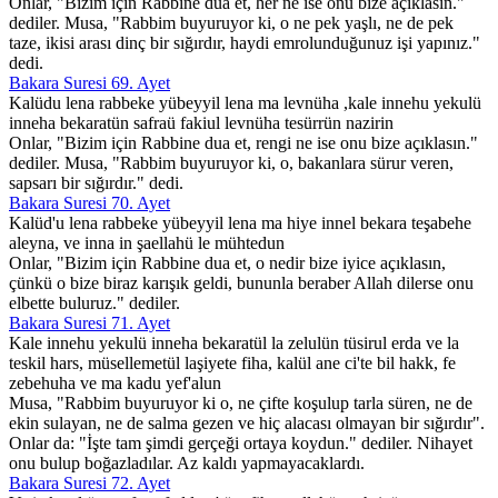
Onlar, "Bizim için Rabbine dua et, her ne ise onu bize açıklasın."
dediler. Musa, "Rabbim buyuruyor ki, o ne pek yaşlı, ne de pek
taze, ikisi arası dinç bir sığırdır, haydi emrolunduğunuz işi yapınız."
dedi.
Bakara Suresi 69. Ayet
Kalüdu lena rabbeke yübeyyil lena ma levnüha ,kale innehu yekulü
inneha bekaratün safraü fakiul levnüha tesürrün nazirin
Onlar, "Bizim için Rabbine dua et, rengi ne ise onu bize açıklasın."
dediler. Musa, "Rabbim buyuruyor ki, o, bakanlara sürur veren,
sapsarı bir sığırdır." dedi.
Bakara Suresi 70. Ayet
Kalüd'u lena rabbeke yübeyyil lena ma hiye innel bekara teşabehe
aleyna, ve inna in şaellahü le mühtedun
Onlar, "Bizim için Rabbine dua et, o nedir bize iyice açıklasın,
çünkü o bize biraz karışık geldi, bununla beraber Allah dilerse onu
elbette buluruz." dediler.
Bakara Suresi 71. Ayet
Kale innehu yekulü inneha bekaratül la zelulün tüsirul erda ve la
teskil hars, müsellemetül laşiyete fiha, kalül ane ci'te bil hakk, fe
zebehuha ve ma kadu yef'alun
Musa, "Rabbim buyuruyor ki o, ne çifte koşulup tarla süren, ne de
ekin sulayan, ne de salma gezen ve hiç alacası olmayan bir sığırdır".
Onlar da: "İşte tam şimdi gerçeği ortaya koydun." dediler. Nihayet
onu bulup boğazladılar. Az kaldı yapmayacaklardı.
Bakara Suresi 72. Ayet