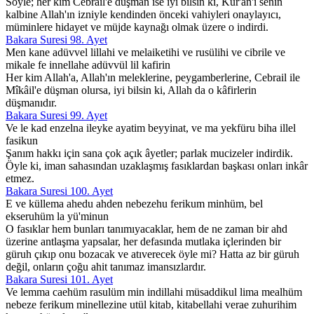
Söyle; her kim Cebrail'e düşman ise iyi bilsin ki, Kur'ân'ı senin
kalbine Allah'ın izniyle kendinden önceki vahiyleri onaylayıcı,
müminlere hidayet ve müjde kaynağı olmak üzere o indirdi.
Bakara Suresi 98. Ayet
Men kane adüvvel lillahi ve melaiketihi ve rusülihi ve cibrile ve
mikale fe innellahe adüvvül lil kafirin
Her kim Allah'a, Allah'ın meleklerine, peygamberlerine, Cebrail ile
Mîkâil'e düşman olursa, iyi bilsin ki, Allah da o kâfirlerin
düşmanıdır.
Bakara Suresi 99. Ayet
Ve le kad enzelna ileyke ayatim beyyinat, ve ma yekfüru biha illel
fasikun
Şanım hakkı için sana çok açık âyetler; parlak mucizeler indirdik.
Öyle ki, iman sahasından uzaklaşmış fasıklardan başkası onları inkâr
etmez.
Bakara Suresi 100. Ayet
E ve küllema ahedu ahden nebezehu ferikum minhüm, bel
ekseruhüm la yü'minun
O fasıklar hem bunları tanımıyacaklar, hem de ne zaman bir ahd
üzerine antlaşma yapsalar, her defasında mutlaka içlerinden bir
güruh çıkıp onu bozacak ve atıverecek öyle mi? Hatta az bir güruh
değil, onların çoğu ahit tanımaz imansızlardır.
Bakara Suresi 101. Ayet
Ve lemma caehüm rasulüm min indillahi müsaddikul lima mealhüm
nebeze ferikum minellezine utül kitab, kitabellahi verae zuhurihim