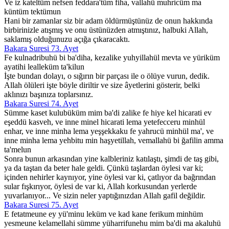
Ve iz kateltüm nefsen feddara'tüm fiha, vallahü muhricüm ma
küntüm tektümun
Hani bir zamanlar siz bir adam öldürmüştünüz de onun hakkında
birbirinizle atışmış ve onu üstünüzden atmıştınız, halbuki Allah,
saklamış olduğunuzu açığa çıkaracaktı.
Bakara Suresi 73. Ayet
Fe kulnadribuhü bi ba'diha, kezalike yuhyillahül mevta ve yüriküm
ayatihi lealleküm ta'kilun
İşte bundan dolayı, o sığırın bir parçası ile o ölüye vurun, dedik.
Allah ölüleri işte böyle diriltir ve size âyetlerini gösterir, belki
aklınızı başınıza toplarsınız.
Bakara Suresi 74. Ayet
Sümme kaset kulubüküm mim ba'di zalike fe hiye kel hicarati ev
eşeddü kasveh, ve inne minel hicarati lema yetefecceru minhül
enhar, ve inne minha lema yeşşekkaku fe yahrucü minhül ma', ve
inne minha lema yehbitu min haşyetillah, vemallahü bi ğafilin amma
ta'melun
Sonra bunun arkasından yine kalbleriniz katılaştı, şimdi de taş gibi,
ya da taştan da beter hale geldi. Çünkü taşlardan öylesi var ki;
içinden nehirler kaynıyor, yine öylesi var ki, çatlıyor da bağrından
sular fışkırıyor, öylesi de var ki, Allah korkusundan yerlerde
yuvarlanıyor... Ve sizin neler yaptığınızdan Allah gafil değildir.
Bakara Suresi 75. Ayet
E fetatmeune ey yü'minu leküm ve kad kane ferikum minhüm
yesmeune kelamellahi sümme yüharrifunehu mim ba'di ma akaluhü