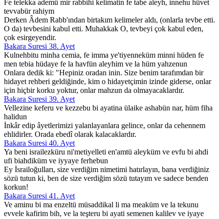
Fe telekka ademü mir rabbihi kelimatin fe tabe aleyh, innehu hüvet
tevvabür rahiym
Derken Âdem Rabb'ından birtakım kelimeler aldı, (onlarla tevbe etti.
O da) tevbesini kabul etti. Muhakkak O, tevbeyi çok kabul eden,
çok esirgeyendir.
Bakara Suresi 38. Ayet
Kulnehbitu minha cemia, fe imma ye'tiyenneküm minni hüden fe
men tebia hüdaye fe la havfün aleyhim ve la hüm yahzenun
Onlara dedik ki: "Hepiniz oradan inin. Size benim tarafımdan bir
hidayet rehberi geldiğinde, kim o hidayetçimin izinde giderse, onlar
için hiçbir korku yoktur, onlar mahzun da olmayacaklardır.
Bakara Suresi 39. Ayet
Vellezine keferu ve kezzebu bi ayatina ülaike ashabün nar, hüm fiha
halidun
İnkâr edip âyetlerimizi yalanlayanlara gelince, onlar da cehennem
ehlidirler. Orada ebedî olarak kalacaklardır.
Bakara Suresi 40. Ayet
Ya beni israilezküru ni'metiyelleti en'amtü aleyküm ve evfu bi ahdi
ufi biahdiküm ve iyyaye ferhebun
Ey İsrailoğulları, size verdiğim nimetimi hatırlayın, bana verdiğiniz
sözü tutun ki, ben de size verdiğim sözü tutayım ve sadece benden
korkun!
Bakara Suresi 41. Ayet
Ve aminu bi ma enzeltü müsaddikal li ma meaküm ve la tekunu
evvele kafirim bih, ve la teşteru bi ayati semenen kalilev ve iyaye