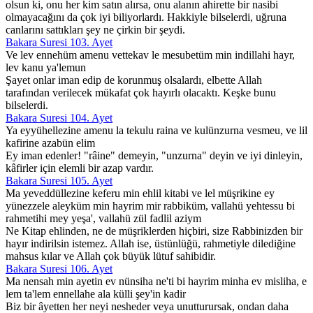
olsun ki, onu her kim satın alırsa, onu alanın ahirette bir nasibi
olmayacağını da çok iyi biliyorlardı. Hakkiyle bilselerdi, uğruna
canlarını sattıkları şey ne çirkin bir şeydi.
Bakara Suresi 103. Ayet
Ve lev ennehüm amenu vettekav le mesubetüm min indillahi hayr,
lev kanu ya'lemun
Şayet onlar iman edip de korunmuş olsalardı, elbette Allah
tarafından verilecek mükafat çok hayırlı olacaktı. Keşke bunu
bilselerdi.
Bakara Suresi 104. Ayet
Ya eyyühellezine amenu la tekulu raina ve kulünzurna vesmeu, ve lil
kafirine azabün elim
Ey iman edenler! "râine" demeyin, "unzurna" deyin ve iyi dinleyin,
kâfirler için elemli bir azap vardır.
Bakara Suresi 105. Ayet
Ma yeveddüllezine keferu min ehlil kitabi ve lel müşrikine ey
yünezzele aleyküm min hayrim mir rabbiküm, vallahü yehtessu bi
rahmetihi mey yeşa', vallahü zül fadlil aziym
Ne Kitap ehlinden, ne de müşriklerden hiçbiri, size Rabbinizden bir
hayır indirilsin istemez. Allah ise, üstünlüğü, rahmetiyle dilediğine
mahsus kılar ve Allah çok büyük lütuf sahibidir.
Bakara Suresi 106. Ayet
Ma nensah min ayetin ev nünsiha ne'ti bi hayrim minha ev misliha, e
lem ta'lem ennellahe ala külli şey'in kadir
Biz bir âyetten her neyi nesheder veya unutturursak, ondan daha