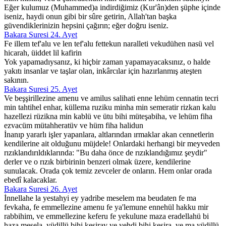
Eğer kulumuz (Muhammed)a indirdiğimiz (Kur'ân)den şüphe içinde
iseniz, haydi onun gibi bir sûre getirin, Allah'tan başka
güvendiklerinizin hepsini çağırın; eğer doğru iseniz.
Bakara Suresi 24. Ayet
Fe illem tef'alu ve len tef'alu fettekun naralleti vekudühen nasü vel
hicarah, üiddet lil kafirin
Yok yapamadıysanız, ki hiçbir zaman yapamayacaksınız, o halde
yakıtı insanlar ve taşlar olan, inkârcılar için hazırlanmış ateşten
sakının.
Bakara Suresi 25. Ayet
Ve beşşirillezine amenu ve amilus salihati enne lehüm cennatin tecri
min tahtihel enhar, küllema ruziku minha min semeratir rizkan kalu
hazellezi rüzikna min kablü ve ütu bihi müteşabiha, ve lehüm fiha
ezvacüm mütahheratüv ve hüm fiha halidun
İnanıp yararlı işler yapanlara, altlarından ırmaklar akan cennetlerin
kendilerine ait olduğunu müjdele! Onlardaki herhangi bir meyveden
rızıklandırıldıklarında: "Bu daha önce de rızıklandığımız şeydir"
derler ve o rızık birbirinin benzeri olmak üzere, kendilerine
sunulacak. Orada çok temiz zevceler de onların. Hem onlar orada
ebedî kalacaklar.
Bakara Suresi 26. Ayet
İnnellahe la yestahyi ey yadribe meselem ma beudaten fe ma
fevkaha, fe emmellezine amenu fe ya'lemune ennehül hakku mir
rabbihim, ve emmellezine keferu fe yekulune maza eradellahü bi
haza mesela, yüdillü bihi kesirav ve yehdi bihi kesira, ve ma yüdillü