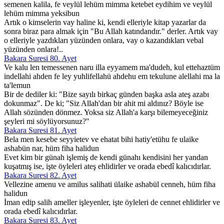
semenen kalila, fe veylül lehüm mimma ketebet eydihim ve veylül
lehüm mimma yeksibun
Artık o kimselerin vay haline ki, kendi elleriyle kitap yazarlar da
sonra biraz para almak için "Bu Allah katındandır." derler. Artık vay
o elleriyle yazdıkları yüzünden onlara, vay o kazandıkları vebal
yüzünden onlara!..
Bakara Suresi 80. Ayet
Ve kalu len temessenen naru illa eyyamem ma'dudeh, kul ettehaztüm
indellahi ahden fe ley yuhlifellahü ahdehu em tekulune alellahi ma la
ta'lemun
Bir de dediler ki: "Bize sayılı birkaç günden başka asla ateş azabı
dokunmaz". De ki; "Siz Allah'dan bir ahit mi aldınız? Böyle ise
Allah sözünden dönmez. Yoksa siz Allah'a karşı bilemeyeceğiniz
şeyleri mi söylüyorsunuz?"
Bakara Suresi 81. Ayet
Bela men kesebe seyyietev ve ehatat bihi hatiy'etühu fe ulaike
ashabün nar, hüm fiha halidun
Evet kim bir günah işlemiş de kendi günahı kendisini her yandan
kuşatmış ise, işte öyleleri ateş ehlidirler ve orada ebedî kalıcıdırlar.
Bakara Suresi 82. Ayet
Vellezine amenu ve amilus salihati ülaike ashabül cenneh, hüm fiha
halidun
İman edip salih ameller işleyenler, işte öyleleri de cennet ehlidirler ve
orada ebedî kalıcıdırlar.
Bakara Suresi 83. Ayet