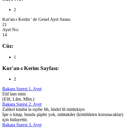
2
Kur'an-ı Kerim ' de Genel Ayet Sırası:
21
Ayet No:
14
Cüz:
1
Kur'an-ı Kerim Sayfası:
2
Bakara Suresi 1. Ayet
Elif lam mim
(Elif, Lâm, Mîm.)
Bakara Suresi 2. Ayet
Zalikel kitabü la raybe fih, hüdel lil müttekiyn
İşte o kitap, bunda şüphe yok, müttakiler (kötülükten korunacaklar)
için hidayettir.
Bakara Suresi 3. Ayet