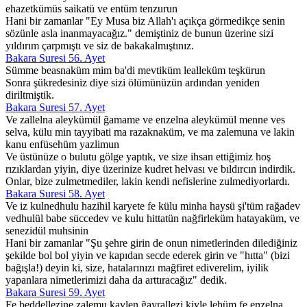
ehazetkümüs saikatü ve entüm tenzurun
Hani bir zamanlar "Ey Musa biz Allah'ı açıkça görmedikçe senin
sözünle asla inanmayacağız." demiştiniz de bunun üzerine sizi
yıldırım çarpmıştı ve siz de bakakalmıştınız.
Bakara Suresi 56. Ayet
Sümme beasnaküm mim ba'di mevtiküm lealleküm teşkürun
Sonra şükredesiniz diye sizi ölümünüzün ardından yeniden
diriltmiştik.
Bakara Suresi 57. Ayet
Ve zallelna aleykümül ğamame ve enzelna aleykümül menne ves
selva, külu min tayyibati ma razaknaküm, ve ma zalemuna ve lakin
kanu enfüsehüm yazlimun
Ve üstünüze o bulutu gölge yaptık, ve size ihsan ettiğimiz hoş
rızıklardan yiyin, diye üzerinize kudret helvası ve bıldırcın indirdik.
Onlar, bize zulmetmediler, lakin kendi nefislerine zulmediyorlardı.
Bakara Suresi 58. Ayet
Ve iz kulnedhulu hazihil karyete fe külu minha haysü şi'tüm rağadev
vedhulül babe süccedev ve kulu hittatün nağfirleküm hatayaküm, ve
senezidül muhsinin
Hani bir zamanlar "Şu şehre girin de onun nimetlerinden dilediğiniz
şekilde bol bol yiyin ve kapıdan secde ederek girin ve "hıtta" (bizi
bağışla!) deyin ki, size, hatalarınızı mağfiret ediverelim, iyilik
yapanlara nimetlerimizi daha da arttıracağız" dedik.
Bakara Suresi 59. Ayet
Fe beddellezine zalemu kavlen ğayrallezi kiyle lehüm fe enzelna