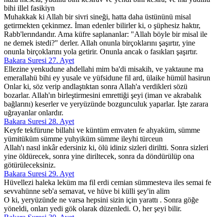
bihi illel fasikiyn
Muhakkak ki Allah bir sivri sineği, hatta daha üstününü misal
getirmekten çekinmez. İman edenler bilirler ki, o şüphesiz haktır,
Rabb'lerındandır. Ama küfre saplananlar: "Allah böyle bir misal ile
ne demek istedi?" derler. Allah onunla birçoklarını şaşırtır, yine
onunla birçoklarını yola getirir. Onunla ancak o fasıkları şaşırtır.
Bakara Suresi 27. Ayet
Ellezine yenkudune ahdellahi mim ba'di misakih, ve yaktaune ma
emerallahü bihi ey yusale ve yüfsidune fil ard, ülaike hümül hasirun
Onlar ki, söz verip andlaştıktan sonra Allah'a verdikleri sözü
bozarlar. Allah'ın birleştirmesini emrettiği şeyi (iman ve akrabalık
bağlarını) keserler ve yeryüzünde bozgunculuk yaparlar. İşte zarara
uğrayanlar onlardır.
Bakara Suresi 28. Ayet
Keyfe tekfürune billahi ve küntüm emvaten fe ahyaküm, sümme
yümitüküm sümme yuhyiküm sümme ileyhi türceun
Allah'ı nasıl inkâr edersiniz ki, ölü idiniz sizleri diriltti. Sonra sizleri
yine öldürecek, sonra yine diriltecek, sonra da döndürülüp ona
götürüleceksiniz.
Bakara Suresi 29. Ayet
Hüvellezi haleka leküm ma fil erdi cemian sümmesteva iles semai fe
sevvahünne seb'a semavat, ve hüve bi külli şey'in alim
O ki, yeryüzünde ne varsa hepsini sizin için yarattı . Sonra göğe
yöneldi, onları yedi gök olarak düzenledi. O, her şeyi bilir.