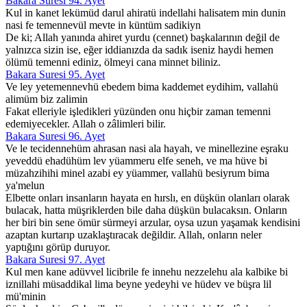
Bakara Suresi 94. Ayet
Kul in kanet lekümüd darul ahiratü indellahi halisatem min dunin
nasi fe temennevül mevte in küntüm sadikiyn
De ki; Allah yanında ahiret yurdu (cennet) başkalarının değil de
yalnızca sizin ise, eğer iddianızda da sadık iseniz haydi hemen
ölümü temenni ediniz, ölmeyi cana minnet biliniz.
Bakara Suresi 95. Ayet
Ve ley yetemennevhü ebedem bima kaddemet eydihim, vallahü
alimüm biz zalimin
Fakat elleriyle işledikleri yüzünden onu hiçbir zaman temenni
edemiyecekler. Allah o zâlimleri bilir.
Bakara Suresi 96. Ayet
Ve le tecidennehüm ahrasan nasi ala hayah, ve minellezine eşraku
yeveddü ehadühüm lev yüammeru elfe seneh, ve ma hüve bi
müzahzihihi minel azabi ey yüammer, vallahü besiyrum bima
ya'melun
Elbette onları insanların hayata en hırslı, en düşkün olanları olarak
bulacak, hatta müşriklerden bile daha düşkün bulacaksın. Onların
her biri bin sene ömür sürmeyi arzular, oysa uzun yaşamak kendisini
azaptan kurtarıp uzaklaştıracak değildir. Allah, onların neler
yaptığını görüp duruyor.
Bakara Suresi 97. Ayet
Kul men kane adüvvel licibrile fe innehu nezzelehu ala kalbike bi
iznillahi müsaddikal lima beyne yedeyhi ve hüdev ve büşra lil
mü'minin