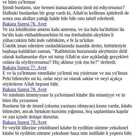
ve hüm ya'lemun
Şimdi bunların, size hemen inanacaklarını ümit mi ediyorsunuz?
Halbuki bunlardan bir grup vardı ki, Allah'ın kelâmını işitirlerdi de
sonra ona akılları yattığı halde bile bile onu tahrif ederlerdi.
Bakara Suresi 76. Ayet
Ve iza leküllezine amenu kalu amenna, ve iza hala ba'duhüm ila
ba'din kalu etühaddisunehüm bi ma fetehallahü aleyküm li
yühaccuküm bihi inde rabbiküm, e fe la ta'kilun
Üstelik iman edenlere rastladıklarında inandık derler, birbirleriyle
başbaşa kaldıkları zaman, "Rabbinizin huzurunda aleyhinize delil
olarak kullansınlar diye mi tutup Allah'ın size açıkladığı gerçekleri
onlara da söylüyorsunuz? Hiç aklınız yok mu be?" derlerdi.
Bakara Suresi 77. Ayet
E ve la ya'lemune ennellahe ya'lemü ma yüsirrune ve ma yu'linun
Peki bilmezler mi ki, onlar neyi sır olarak saklar ve neyi açıkça
söylerlerse Allah hepsini bilir.
Bakara Suresi 78. Ayet
Ve minhüm ümmiyyune la ya'lemunel kitabe illa emaniyye ve in
hüm illa yezunnun
Bunların bir de ümmî (okuma yazması olmayan) kısmı vardır, kitabı
bilmezler, ancak birtakım kuruntu yığınına, boş saplantılara kapılır
ve zan içinde dolaşır dururlar.
Bakara Suresi 79. Ayet
Fe veylül lillezine yektübunel kitabe bi eydihim sümme yekulunel
kitabe bi eydihim sümme yekulune haza min indillahi li yeşteru bihi