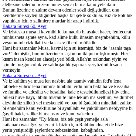
alellezine zalemu riczem mines semai bi ma kanu yefsükun
Bunun üzerine o zulme devam edenler sözü değiştirdiler, onu
kendilerine söylenildiğinden başka bir şekle soktular. Biz de kötülük
yaptıkları için o zalimlere murdar bir azap indirdik.
Bakara Suresi 60. Ayet
Ve izisteska musa li kavmihi fe kulnadrib bi asakel hacer, fenfecerat
minhüsneta aşrate ayna, kad alime küllü ünasim meşrabehüm, külu
veşrabu mir rizkillahi ve la ta'sev fil erdi müfsidin
Hani bir zamanlar Musa, kavmi için su istemişti, biz de "asanla taşa
vur!" demiştik, bunun üzerine o taştan on iki pınar fışkırmıştı. Her
kısım insan kendi su alacağı yeri bildi. Allah'ın rızkından yiyin ve
için de bozgunculuk ve saldırganlık yaparak yeryüzünü fesada
vermeyin.
Bakara Suresi 61. Ayet
Ve iz kultüm ya musa len nasbira ala taamiv vahidin fed'u lena
rabbeke yuhric lena mimma tümbitül erdu mim bakliha ve kissaiha
ve fumiha ve adesiha ve besaliha, kale e testebdilunellezi hüv edna
billezi hüve hayr, ihbitu misran fe inne leküm ma seeltüm, ve duribet
aleyhimüz zilletü vel meskenetü ve bau bi ğadabim minellah, zalike
bi ennehüm kanu yekfürune bi ayatillahi ve yaktülunen nebiyyine bi
ğayril hakk, zalike bi ma asav ve kanu ya'tedun
Hani bir zamanlar, "Ey Musa, biz tek çeşit yemeğe asla
katlanamayacağız, yeter artık bizim için Rabbine dua et de bize
yerin yetiştirdiği şeylerden; sebzesinden, kabağından,
sarmısağından, mercimeğinden ve soğanından çıkarsın." dediniz. O