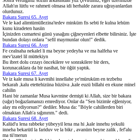
Sonra verdiğiniz sözün arkasından yüz çevirdiniz, eğer üzerinizde
Allah'ın lütfu ve rahmeti olmasa idi herhalde zarara uğrayanlardan
olurdunuz.
Bakara Suresi 65. Ayet
Ve le kad alimtümüllezina'tedev minküm fis sebti fe kulna lehüm
kunu kiradeten hasiin
İçinizden cumartesi günü yasağını çiğneyenleri elbette bilirsiniz. İşte
bundan dolayı onlara "sefil maymunlar olun!" dedik.
Bakara Suresi 66. Ayet
Fe cealnaha nekalel li ma beyne yedeyha ve ma halfeha ve
mev'izatel lil müttekiyn
Bu ibret dolu cezayı öncekilere ve sonrakilere bir ders,
korunacaklara da bir nasihat, bir öğüt yaptık.
Bakara Suresi 67. Ayet
Ve iz kale musa li kavmihi innellahe ye'müruküm en tezbehu
bekarah ,kalu etettehizüna hüzüva ,kale euzü billahi en ekune minel
cahilin
Hani bir zamanlar Musa kavmine demişti ki Allah, size bir bakara
(sığır) boğazlamanızı emrediyor. Onlar da "Sen bizimle eğleniyor,
alay mı ediyorsun?" dediler. Musa da: "Böyle cahillerden biri
olmaktan Allah'a sığınırım." dedi.
Bakara Suresi 68. Ayet
Kalüd'u lena rabbeke yübeyyil lena ma hi ,kale innehu yekulü
inneha bekarütl la fariduv ve la bikr , avanüm beyne zalik , fef'alu
ma tü'merun