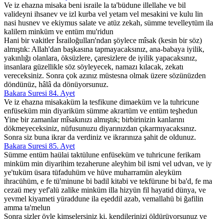
Ve iz ehazna misaka beni israile la ta'büdune illellahe ve bil
valideyni ihsanev ve izl kurba vel yetam vel mesakini ve kulu lin
nasi husnev ve ekiymus salate ve atüz zekah, sümme tevelleytüm ila
kalilem minküm ve entüm mu'ridun
Hani bir vakitler İsrailoğulları'ndan şöylece mîsak (kesin bir söz)
almıştık: Allah'dan başkasına tapmayacaksınız, ana-babaya iyilik,
yakınlığı olanlara, öksüzlere, çaresizlere de iyilik yapacaksınız,
insanlara güzellikle söz söyleyecek, namazı kılacak, zekatı
vereceksiniz. Sonra çok azınız müstesna olmak üzere sözünüzden
döndünüz, hâlâ da dönüyorsunuz.
Bakara Suresi 84. Ayet
Ve iz ehazna misakaküm la tesfikune dimaeküm ve la tuhricune
enfüseküm min diyariküm sümme akrartüm ve entüm teşhedun
Yine bir zamanlar mîsakınızı almıştık; birbirinizin kanlarını
dökmeyeceksiniz, nüfusunuzu diyarınızdan çıkarmıyacaksınız.
Sonra siz buna ikrar da verdiniz ve ikrarınıza şahit de oldunuz.
Bakara Suresi 85. Ayet
Sümme entüm haülai taktülune enfüseküm ve tuhricune ferikam
minküm min diyarihim tezaherune aleyhim bil ismi vel udvan, ve iy
ye'tuküm üsara tüfaduhüm ve hüve muharramün aleyküm
ihracühüm, e fe tü'minune bi badil kitabi ve tekfürune bi ba'd, fe ma
cezaü mey yef'alü zalike minküm illa hizyün fil hayatid dünya, ve
yevmel kiyameti yüraddune ila eşeddil azab, vemallahü bi ğafilin
amma ta'melun
Sonra sizler öyle kimselersiniz ki, kendilerinizi öldürüyorsunuz ve