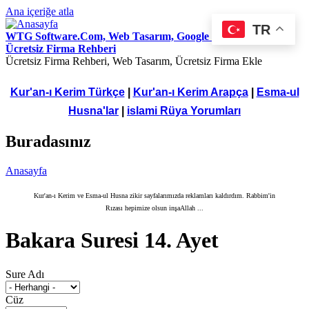
Ana içeriğe atla
TR
WTG Software.Com, Web Tasarım, Google Seo Hizmetleri,
Ücretsiz Firma Rehberi
Ücretsiz Firma Rehberi, Web Tasarım, Ücretsiz Firma Ekle
Kur'an-ı Kerim Türkçe
|
Kur'an-ı Kerim Arapça
|
Esma-ul
Husna'lar
|
islami Rüya Yorumları
Buradasınız
Anasayfa
Kur'an-ı Kerim ve Esma-ul Husna zikir sayfalarımızda reklamları kaldırdım. Rabbim'in
Rızası hepimize olsun inşaAllah ...
Bakara Suresi 14. Ayet
Sure Adı
Cüz