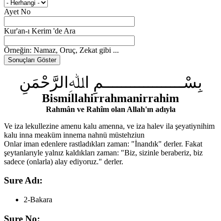
Ayet No
Kur'an-ı Kerim 'de Ara
Örneğin: Namaz, Oruç, Zekat gibi ...
بِسْــــــــــــــــــمِ اﷲِالرَّحْمَنِ
Bismillahirrahmanirrahim
Rahmân ve Rahîm olan Allah'ın adıyla
Ve iza lekullezine amenu kalu amenna, ve iza halev ila şeyatiynihim
kalu inna meaküm innema nahnü müstehziun
Onlar iman edenlere rastladıkları zaman: "İnandık" derler. Fakat
şeytanlarıyle yalnız kaldıkları zaman: "Biz, sizinle beraberiz, biz
sadece (onlarla) alay ediyoruz." derler.
Sure Adı:
2-Bakara
Sure No: