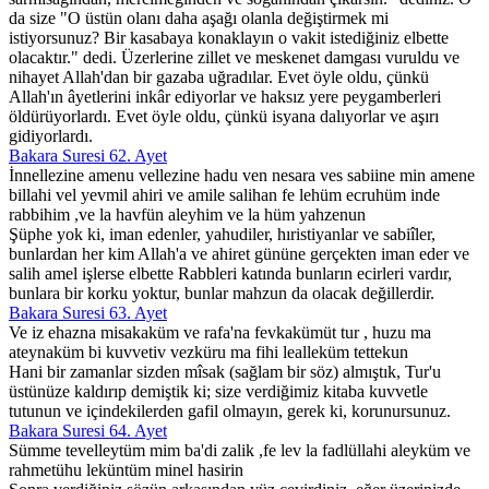
da size "O üstün olanı daha aşağı olanla değiştirmek mi
istiyorsunuz? Bir kasabaya konaklayın o vakit istediğiniz elbette
olacaktır." dedi. Üzerlerine zillet ve meskenet damgası vuruldu ve
nihayet Allah'dan bir gazaba uğradılar. Evet öyle oldu, çünkü
Allah'ın âyetlerini inkâr ediyorlar ve haksız yere peygamberleri
öldürüyorlardı. Evet öyle oldu, çünkü isyana dalıyorlar ve aşırı
gidiyorlardı.
Bakara Suresi 62. Ayet
İnnellezine amenu vellezine hadu ven nesara ves sabiine min amene
billahi vel yevmil ahiri ve amile salihan fe lehüm ecruhüm inde
rabbihim ,ve la havfün aleyhim ve la hüm yahzenun
Şüphe yok ki, iman edenler, yahudiler, hıristiyanlar ve sabiîler,
bunlardan her kim Allah'a ve ahiret gününe gerçekten iman eder ve
salih amel işlerse elbette Rabbleri katında bunların ecirleri vardır,
bunlara bir korku yoktur, bunlar mahzun da olacak değillerdir.
Bakara Suresi 63. Ayet
Ve iz ehazna misakaküm ve rafa'na fevkakümüt tur , huzu ma
ateynaküm bi kuvvetiv vezküru ma fihi lealleküm tettekun
Hani bir zamanlar sizden mîsak (sağlam bir söz) almıştık, Tur'u
üstünüze kaldırıp demiştik ki; size verdiğimiz kitaba kuvvetle
tutunun ve içindekilerden gafil olmayın, gerek ki, korunursunuz.
Bakara Suresi 64. Ayet
Sümme tevelleytüm mim ba'di zalik ,fe lev la fadlüllahi aleyküm ve
rahmetühu leküntüm minel hasirin