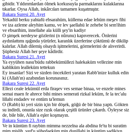
gibidir. Yıldırımlardan ölmek korkusuyla parmaklarını kulaklarına
tıkarlar. Oysa Allah, inkârcıları tamamen kuşatmıştır.
Bakara Suresi 20. Ayet
Yekadül berku yahtafü ebsarahüm, küllema edae lehüm meşev fihi
ve iza azleme aleyhim kamu, ve lev şaellahü le zehebe bi sem'ihim
ve ebsarihim, innellahe ala külli şey'in kadiyr
O şimşek nerdeyse gözlerini (n nûrunu) kapıverecek. Önlerini
aydınlattımı ışığında yürürler, karanlık üzerlerine çöktümü de dikilip
kalırlar. Allah dilemiş olsaydı işitmelerini, görmelerini de alıverirdi.
Şüphesiz Allah her şeye kâdirdir.
Bakara Suresi 21. Ayet
Ya eyyühen nasu'büdu rabbekümüllezi halekaküm vellezine min
kabliküm lealleküm tettekun
Ey insanlar! Sizi ve sizden öncekileri yaratan Rabb'inize kulluk edin
ki (Allah'ın) azabından korunasınız.
Bakara Suresi 22. Ayet
Ellezi ceale lekümül erda firaşev ves semae binaa, ve enzele mines
semai maen fe ahrece bihi mines semerati rizkal leküm, fe la tec'alu
lillahi endadev ve entüm ta'lemun
O (Rabb) ki yeri sizin için bir döşek, göğü de bir bina yaptı. Gökten
su indirdi, onunla size rızık olarak çeşitli ürünler çıkardı. Öyleyse siz
de, bile bile, Allah'a eşler koşmayın.
Bakara Suresi 23. Ayet
Ve in küntüm fi raybim mimma nezzelna ala abdina fe'tu bi suratim
mim mislih, ved'u şühedaeküm min dunillahi in küntüm sadikiyn