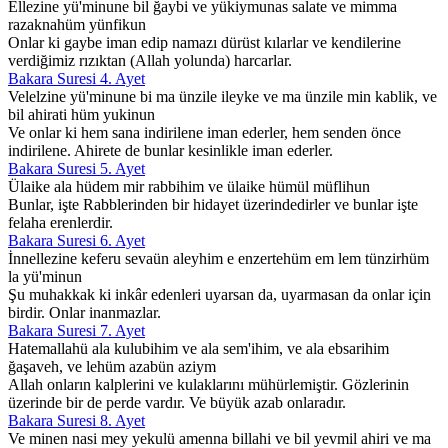
Ellezine yü'minune bil ğaybi ve yükiymunas salate ve mimma
razaknahüm yünfikun
Onlar ki gaybe iman edip namazı dürüst kılarlar ve kendilerine
verdiğimiz rızıktan (Allah yolunda) harcarlar.
Bakara Suresi 4. Ayet
Velelzine yü'minune bi ma ünzile ileyke ve ma ünzile min kablik, ve
bil ahirati hüm yukinun
Ve onlar ki hem sana indirilene iman ederler, hem senden önce
indirilene. Ahirete de bunlar kesinlikle iman ederler.
Bakara Suresi 5. Ayet
Ülaike ala hüdem mir rabbihim ve ülaike hümül müflihun
Bunlar, işte Rabblerinden bir hidayet üzerindedirler ve bunlar işte
felaha erenlerdir.
Bakara Suresi 6. Ayet
İnnellezine keferu sevaün aleyhim e enzertehüm em lem tünzirhüm
la yü'minun
Şu muhakkak ki inkâr edenleri uyarsan da, uyarmasan da onlar için
birdir. Onlar inanmazlar.
Bakara Suresi 7. Ayet
Hatemallahü ala kulubihim ve ala sem'ihim, ve ala ebsarihim
ğaşaveh, ve lehüm azabün aziym
Allah onların kalplerini ve kulaklarını mühürlemiştir. Gözlerinin
üzerinde bir de perde vardır. Ve büyük azab onlaradır.
Bakara Suresi 8. Ayet
Ve minen nasi mey yekulü amenna billahi ve bil yevmil ahiri ve ma