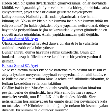
sizden olan bir grubu diyarlarından çıkarıyorsunuz, onlar aleyhinde
kötülük ve düşmanlık güdüyor ve bu konuda birleşip birbirinize arka
çıkıyorsunuz, şayet size esir olarak gelirlerse fidyeleşmeye
kalkıyorsunuz. Halbuki yurtlarından çıkarılmaları size haram
kılınmış idi. Yoksa siz kitabın bir kısmına inanıp bir kısmını inkâr mı
ediyorsunuz? Şu halde içinizden böyle yapanlar, netice olarak dünya
hayatında perişanlıktan başka ne kazanırlar, kıyamet gününde de en
şiddetli azaba uğratılırlar. Allah, yaptıklarınızdan gafil değildir.
Bakara Suresi 86. Ayet
Ülaikellezineşteravül hayated dünya bil ahirati fe la yuhaffefü
anhümül azabü ve la hüm yünsarun
Bunlar ahireti, dünya hayatına satmış kimselerdir. Onun için
bunlardan azap hafifletilmez ve kendilerine bir yerden yardım da
gelmez.
Bakara Suresi 87. Ayet
Ve le kad ateyna musel kitabe ve kaffeyna mim ba'dihi bir rusüli ve
ateyna iysebne meryemel beyyinati ve eyyednahü bi ruhil kudüs, e
fe küllema caeküm rasulüm bima la tehva enfüsükümüstekbartüm, fe
ferikan kezzebtüm ve ferikan taktülun
Celâlim hakkı için Musa'ya o kitabı verdik, arkasından birtakım
peygamberler de gönderdik, hele Meryem oğlu İsa'ya apaçık
mucizeler verdik, onu Rûhu'l-Kudüs ile de destekledik. Size
nefislerinizin hoşlanmayacağı bir emirle gelen her peygambere kafa
mı tutacaksınız? Kibrinize dokunduğu için onların bir kısmına yalan
diyecek, bir kısmını da öldürecek misiniz?