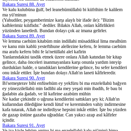
Bakara Suresi 88. Ayet
Ve kalu kulubüna ğulf, bel leanehümüllahü bi küfrihim fe kalilem
ma yü'minun
(Yahudiler, peygamberimize karşı alaylı bir ifade ile): "Bizim
kalblerimiz kılıflıdır." dediler. Bilakis Allah, onları kâfirlikleri
yüzünden lanetledi. Bundan dolayı çok az imana gelirler.
Bakara Suresi 89. Ayet
Ve lemma caehüm kitabüm min indillahi müsaddikul lima mealhüm
ve kanu min kablü yesteftihune alellezine keferu, fe lemma caehüm
ma arafu keferu bihi fe la'netüllahi alel kafirin
Yanlarındakini tasdik etmek üzere onlara Allah katından bir kitap
gelince, daha önceleri inanmayanlara karşı onunla yardım isteyip
durdukları halde, o tanıdıkları kendilerine gelince, bu sefer kendileri
onu inkâr ettiler. İşte bundan dolayı Allah'ın laneti kâfirleredir.
Bakara Suresi 90. Ayet
Bi'semeşterav bihi enfüsehüm ey yekfüru bi ma enzelellahü bağyen
ey yünezzilellahü min fadlihi ala mey yeşaü min ibadih, fe bau bi
ğadabin ala ğadab, ve lil kafirine azabüm mühin
Ne kadar çirkindir o uğruna kendilerini sattıkları şey ki; Allah'ın
kullarından dilediğine kendi lütuf ve kereminden vahiy indirmesine
kafa tutarak, Allah ne indirdiyse hepsini inkâr ettiler. İşte bu yüzden
de gazap üstüne gazaba uğradılar. Can yakıcı azap asıl kâfirler
içindir.
Bakara Suresi 91. Ayet
Ve iza kiyle lehüm aminu bi ma enzelellahü kalu nü'minü bima