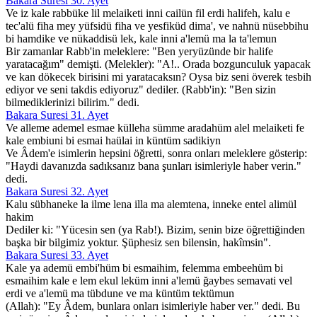
Bakara Suresi 30. Ayet
Ve iz kale rabbüke lil melaiketi inni cailün fil erdi halifeh, kalu e
tec'alü fiha mey yüfsidü fiha ve yesfiküd dima', ve nahnü nüsebbihu
bi hamdike ve nükaddisü lek, kale inni a'lemü ma la ta'lemun
Bir zamanlar Rabb'in meleklere: "Ben yeryüzünde bir halife
yaratacağım" demişti. (Melekler): "A!.. Orada bozgunculuk yapacak
ve kan dökecek birisini mi yaratacaksın? Oysa biz seni överek tesbih
ediyor ve seni takdis ediyoruz" dediler. (Rabb'in): "Ben sizin
bilmediklerinizi bilirim." dedi.
Bakara Suresi 31. Ayet
Ve alleme ademel esmae külleha sümme aradahüm alel melaiketi fe
kale embiuni bi esmai haülai in küntüm sadikiyn
Ve Âdem'e isimlerin hepsini öğretti, sonra onları meleklere gösterip:
"Haydi davanızda sadıksanız bana şunları isimleriyle haber verin."
dedi.
Bakara Suresi 32. Ayet
Kalu sübhaneke la ilme lena illa ma alemtena, inneke entel alimül
hakim
Dediler ki: "Yücesin sen (ya Rab!). Bizim, senin bize öğrettiğinden
başka bir bilgimiz yoktur. Şüphesiz sen bilensin, hakîmsin".
Bakara Suresi 33. Ayet
Kale ya ademü embi'hüm bi esmaihim, felemma embeehüm bi
esmaihim kale e lem ekul leküm inni a'lemü ğaybes semavati vel
erdi ve a'lemü ma tübdune ve ma küntüm tektümun
(Allah): "Ey Âdem, bunlara onları isimleriyle haber ver." dedi. Bu