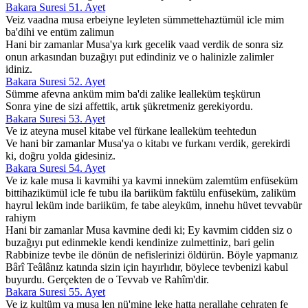
Bakara Suresi 51. Ayet
Veiz vaadna musa erbeiyne leyleten sümmettehaztümül icle mim
ba'dihi ve entüm zalimun
Hani bir zamanlar Musa'ya kırk gecelik vaad verdik de sonra siz
onun arkasından buzağıyı put edindiniz ve o halinizle zalimler
idiniz.
Bakara Suresi 52. Ayet
Sümme afevna anküm mim ba'di zalike lealleküm teşkürun
Sonra yine de sizi affettik, artık şükretmeniz gerekiyordu.
Bakara Suresi 53. Ayet
Ve iz ateyna musel kitabe vel fürkane lealleküm teehtedun
Ve hani bir zamanlar Musa'ya o kitabı ve furkanı verdik, gerekirdi
ki, doğru yolda gidesiniz.
Bakara Suresi 54. Ayet
Ve iz kale musa li kavmihi ya kavmi inneküm zalemtüm enfüseküm
bittihazikümül icle fe tubu ila bariiküm faktülu enfüseküm, zaliküm
hayrul leküm inde bariiküm, fe tabe aleyküm, innehu hüvet tevvabür
rahiym
Hani bir zamanlar Musa kavmine dedi ki; Ey kavmim cidden siz o
buzağıyı put edinmekle kendi kendinize zulmettiniz, bari gelin
Rabbinize tevbe ile dönün de nefislerinizi öldürün. Böyle yapmanız
Bârî Teâlânız katında sizin için hayırlıdır, böylece tevbenizi kabul
buyurdu. Gerçekten de o Tevvab ve Rahîm'dir.
Bakara Suresi 55. Ayet
Ve iz kultüm ya musa len nü'mine leke hatta nerallahe cehraten fe