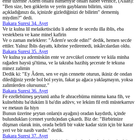
emir üzerine Âdem onlara isimleriyle onları haber verince, (Allah):
"Ben size, ben göklerin ve yerin gayblarını bilirim, sizin
açıkladığınızı da, içinizde gizlediğinizi de bilirim" dememiş
miydim?" dedi.
Bakara Suresi 34. Ayet
Ve iz kulna lil melaiketiscüdu li ademe fe secedu illa iblis, eba
vestekbera ve kane minel kafirin
Ve o zaman meleklere: "Âdem'e secde edin!" dedik, hemen secde
ettiler. Yalnız İblis dayattı, kibrine yediremedi, inkârcılardan oldu.
Bakara Suresi 35. Ayet
Ve kulna ya ademüskün ente ve zevcükel cennete ve küla minha
rağaden haysü şi'tüma, ve la takraba hazihiş şecerate fe tekuna
minez zalimin
Dedik ki: "Ey Âdem, sen ve eşin cennette oturun, ikiniz de ondan
dilediğiniz yerde bol bol yeyin, fakat şu ağaca yaklaşmayın, yoksa
zalimlerden olursunuz."
Bakara Suresi 36. Ayet
Fe ezellehümeş şeytanü anha fe ahracehüma mimma kana fih, ve
kulnehbitu ba'duküm li ba'din adüvv, ve leküm fil erdi müstekarruv
ve metaun ila hiyn
Bunun üzerine şeytan onları(n ayağını) oradan kaydırdı, içinde
bulundukları (cennet yurdu)ndan çıkardı. Biz de: "Birbirinize
düşman olarak inin, orada belirli bir vakte kadar sizin için bir karar
yeri ve bir nasib vardır." dedik.
Bakara Suresi 37. Ayet