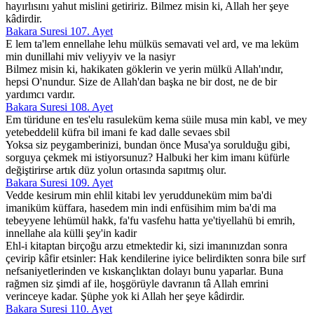
hayırlısını yahut mislini getiririz. Bilmez misin ki, Allah her şeye
kâdirdir.
Bakara Suresi 107. Ayet
E lem ta'lem ennellahe lehu mülküs semavati vel ard, ve ma leküm
min dunillahi miv veliyyiv ve la nasiyr
Bilmez misin ki, hakikaten göklerin ve yerin mülkü Allah'ındır,
hepsi O'nundur. Size de Allah'dan başka ne bir dost, ne de bir
yardımcı vardır.
Bakara Suresi 108. Ayet
Em türidune en tes'elu rasuleküm kema süile musa min kabl, ve mey
yetebeddelil küfra bil imani fe kad dalle sevaes sbil
Yoksa siz peygamberinizi, bundan önce Musa'ya sorulduğu gibi,
sorguya çekmek mi istiyorsunuz? Halbuki her kim imanı küfürle
değiştirirse artık düz yolun ortasında sapıtmış olur.
Bakara Suresi 109. Ayet
Vedde kesirum min ehlil kitabi lev yerudduneküm mim ba'di
imaniküm küffara, hasedem min indi enfüsihim mim ba'di ma
tebeyyene lehümül hakk, fa'fu vasfehu hatta ye'tiyellahü bi emrih,
innellahe ala külli şey'in kadir
Ehl-i kitaptan birçoğu arzu etmektedir ki, sizi imanınızdan sonra
çevirip kâfir etsinler: Hak kendilerine iyice belirdikten sonra bile sırf
nefsaniyetlerinden ve kıskançlıktan dolayı bunu yaparlar. Buna
rağmen siz şimdi af ile, hoşgörüyle davranın tâ Allah emrini
verinceye kadar. Şüphe yok ki Allah her şeye kâdirdir.
Bakara Suresi 110. Ayet