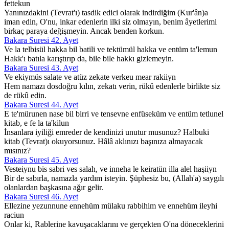
fettekun
Yanınızdakini (Tevrat'ı) tasdik edici olarak indirdiğim (Kur'ân)a
iman edin, O'nu, inkar edenlerin ilki siz olmayın, benim âyetlerimi
birkaç paraya değişmeyin. Ancak benden korkun.
Bakara Suresi 42. Ayet
Ve la telbisül hakka bil batili ve tektümül hakka ve entüm ta'lemun
Hakk'ı batıla karıştırıp da, bile bile hakkı gizlemeyin.
Bakara Suresi 43. Ayet
Ve ekiymüs salate ve atüz zekate verkeu mear rakiiyn
Hem namazı dosdoğru kılın, zekatı verin, rükû edenlerle birlikte siz
de rükû edin.
Bakara Suresi 44. Ayet
E te'mürunen nase bil birri ve tensevne enfüseküm ve entüm tetlunel
kitab, e fe la ta'kilun
İnsanlara iyiliği emreder de kendinizi unutur musunuz? Halbuki
kitab (Tevrat)ı okuyorsunuz. Hâlâ aklınızı başınıza almayacak
mısınız?
Bakara Suresi 45. Ayet
Vesteiynu bis sabri ves salah, ve inneha le keiratün illa alel haşiiyn
Bir de sabırla, namazla yardım isteyin. Şüphesiz bu, (Allah'a) saygılı
olanlardan başkasına ağır gelir.
Bakara Suresi 46. Ayet
Ellezine yezunnune ennehüm mülaku rabbihim ve ennehüm ileyhi
raciun
Onlar ki, Rablerine kavuşacaklarını ve gerçekten O'na döneceklerini