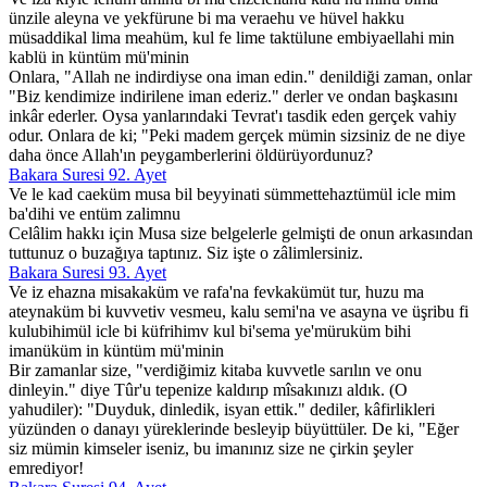
ünzile aleyna ve yekfürune bi ma veraehu ve hüvel hakku
müsaddikal lima meahüm, kul fe lime taktülune embiyaellahi min
kablü in küntüm mü'minin
Onlara, "Allah ne indirdiyse ona iman edin." denildiği zaman, onlar
"Biz kendimize indirilene iman ederiz." derler ve ondan başkasını
inkâr ederler. Oysa yanlarındaki Tevrat'ı tasdik eden gerçek vahiy
odur. Onlara de ki; "Peki madem gerçek mümin sizsiniz de ne diye
daha önce Allah'ın peygamberlerini öldürüyordunuz?
Bakara Suresi 92. Ayet
Ve le kad caeküm musa bil beyyinati sümmettehaztümül icle mim
ba'dihi ve entüm zalimnu
Celâlim hakkı için Musa size belgelerle gelmişti de onun arkasından
tuttunuz o buzağıya taptınız. Siz işte o zâlimlersiniz.
Bakara Suresi 93. Ayet
Ve iz ehazna misakaküm ve rafa'na fevkakümüt tur, huzu ma
ateynaküm bi kuvvetiv vesmeu, kalu semi'na ve asayna ve üşribu fi
kulubihimül icle bi küfrihimv kul bi'sema ye'müruküm bihi
imanüküm in küntüm mü'minin
Bir zamanlar size, "verdiğimiz kitaba kuvvetle sarılın ve onu
dinleyin." diye Tûr'u tepenize kaldırıp mîsakınızı aldık. (O
yahudiler): "Duyduk, dinledik, isyan ettik." dediler, kâfirlikleri
yüzünden o danayı yüreklerinde besleyip büyüttüler. De ki, "Eğer
siz mümin kimseler iseniz, bu imanınız size ne çirkin şeyler
emrediyor!