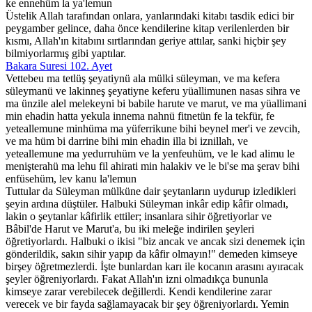
ke ennehüm la ya'lemun
Üstelik Allah tarafından onlara, yanlarındaki kitabı tasdik edici bir
peygamber gelince, daha önce kendilerine kitap verilenlerden bir
kısmı, Allah'ın kitabını sırtlarından geriye attılar, sanki hiçbir şey
bilmiyorlarmış gibi yaptılar.
Bakara Suresi 102. Ayet
Vettebeu ma tetlüş şeyatiynü ala mülki süleyman, ve ma kefera
süleymanü ve lakinneş şeyatiyne keferu yüallimunen nasas sihra ve
ma ünzile alel melekeyni bi babile harute ve marut, ve ma yüallimani
min ehadin hatta yekula innema nahnü fitnetün fe la tekfür, fe
yeteallemune minhüma ma yüferrikune bihi beynel mer'i ve zevcih,
ve ma hüm bi darrine bihi min ehadin illa bi iznillah, ve
yeteallemune ma yedurruhüm ve la yenfeuhüm, ve le kad alimu le
menişterahü ma lehu fil ahirati min halakiv ve le bi'se ma şerav bihi
enfüsehüm, lev kanu la'lemun
Tuttular da Süleyman mülküne dair şeytanların uydurup izledikleri
şeyin ardına düştüler. Halbuki Süleyman inkâr edip kâfir olmadı,
lakin o şeytanlar kâfirlik ettiler; insanlara sihir öğretiyorlar ve
Bâbil'de Harut ve Marut'a, bu iki meleğe indirilen şeyleri
öğretiyorlardı. Halbuki o ikisi "biz ancak ve ancak sizi denemek için
gönderildik, sakın sihir yapıp da kâfir olmayın!" demeden kimseye
birşey öğretmezlerdi. İşte bunlardan karı ile kocanın arasını ayıracak
şeyler öğreniyorlardı. Fakat Allah'ın izni olmadıkça bununla
kimseye zarar verebilecek değillerdi. Kendi kendilerine zarar
verecek ve bir fayda sağlamayacak bir şey öğreniyorlardı. Yemin