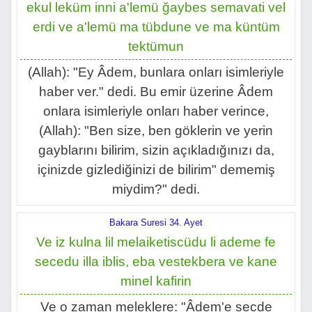
ekul leküm inni a'lemü ğaybes semavati vel
erdi ve a'lemü ma tübdune ve ma küntüm
tektümun
(Allah): "Ey Âdem, bunlara onları isimleriyle
haber ver." dedi. Bu emir üzerine Âdem
onlara isimleriyle onları haber verince,
(Allah): "Ben size, ben göklerin ve yerin
gayblarını bilirim, sizin açıkladığınızı da,
içinizde gizlediğinizi de bilirim" dememiş
miydim?" dedi.
Bakara Suresi 34. Ayet
Ve iz kulna lil melaiketiscüdu li ademe fe
secedu illa iblis, eba vestekbera ve kane
minel kafirin
Ve o zaman meleklere: "Âdem'e secde