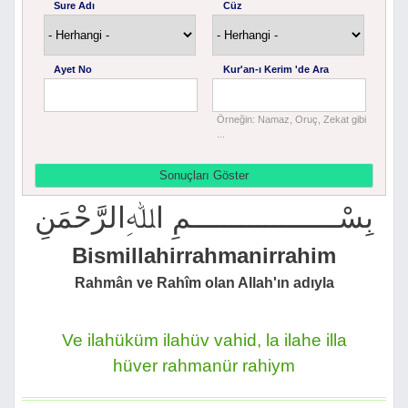
Sure Adı
Cüz
Ayet No
Kur'an-ı Kerim 'de Ara
Örneğin: Namaz, Oruç, Zekat gibi
...
بِسْــــــــــــــــــمِ اﷲِالرَّحْمَنِ
Bismillahirrahmanirrahim
Rahmân ve Rahîm olan Allah'ın adıyla
Ve ilahüküm ilahüv vahid, la ilahe illa
hüver rahmanür rahiym