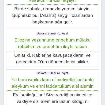
keiratün illa alel haşiiyn
Bir de sabırla, namazla yardım isteyin.
Şüphesiz bu, (Allah'a) saygılı olanlardan
başkasına ağır gelir.
Bakara Suresi 46. Ayet
Ellezine yezunnune ennehüm mülaku
rabbihim ve ennehüm ileyhi raciun
Onlar ki, Rablerine kavuşacaklarını ve
gerçekten O'na döneceklerini bilirler.
Bakara Suresi 47. Ayet
Ya beni israilezküru ni'metiyelleti en'amtü
aleyküm ve enni faddaltüküm alel alemin
Ey İsrailoğulları! Size verdiğim nimeti ve
vaktiyle sizi âlemlere üstün kıldığımı