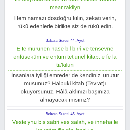
mear rakiiyn
Hem namazı dosdoğru kılın, zekatı verin,
rükû edenlerle birlikte siz de rükû edin.
Bakara Suresi 44. Ayet
E te'mürunen nase bil birri ve tensevne
enfüseküm ve entüm tetlunel kitab, e fe la
ta'kilun
İnsanlara iyiliği emreder de kendinizi unutur
musunuz? Halbuki kitab (Tevrat)ı
okuyorsunuz. Hâlâ aklınızı başınıza
almayacak mısınız?
Bakara Suresi 45. Ayet
Vesteiynu bis sabri ves salah, ve inneha le