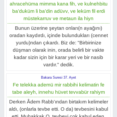
ahracehüma mimma kana fih, ve kulnehbitu
ba'duküm li ba'din adüvv, ve leküm fil erdi
müstekarruv ve metaun ila hiyn
Bunun üzerine şeytan onları(n ayağını)
oradan kaydırdı, içinde bulundukları (cennet
yurdu)ndan çıkardı. Biz de: "Birbirinize
düşman olarak inin, orada belirli bir vakte
kadar sizin için bir karar yeri ve bir nasib
vardır." dedik.
Bakara Suresi 37. Ayet
Fe telekka ademü mir rabbihi kelimatin fe
tabe aleyh, innehu hüvet tevvabür rahiym
Derken Âdem Rabb'ından birtakım kelimeler
aldı, (onlarla tevbe etti. O da) tevbesini kabul
etti. Muhakkak O, tevbeyi çok kabul eden,