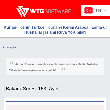
Ana
WTG Software.Com, Web Tasarım, Google S
Ücretsiz Firma Rehberi, Web Tasarım, Ücretsiz Firma Ekle
içeriğe
Hizmetleri, Ücretsiz Firma Rehberi
TR
atla
Kur'an-ı Kerim Türkçe
|
Kur'an-ı Kerim Arapça
|
Esma-ul
Husna'lar
|
islami Rüya Yorumları
Anasayfa
Buradasınız
Kur'an-ı Kerim ve Esma-ul Husna zikir sayfalarımızda reklamları kaldırdım.
Rabbim'in Rızası hepimize olsun inşaAllah ...
Bakara Suresi 163. Ayet