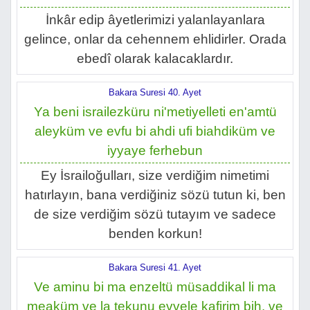
İnkâr edip âyetlerimizi yalanlayanlara
gelince, onlar da cehennem ehlidirler. Orada
ebedî olarak kalacaklardır.
Bakara Suresi 40. Ayet
Ya beni israilezküru ni'metiyelleti en'amtü
aleyküm ve evfu bi ahdi ufi biahdiküm ve
iyyaye ferhebun
Ey İsrailoğulları, size verdiğim nimetimi
hatırlayın, bana verdiğiniz sözü tutun ki, ben
de size verdiğim sözü tutayım ve sadece
benden korkun!
Bakara Suresi 41. Ayet
Ve aminu bi ma enzeltü müsaddikal li ma
meaküm ve la tekunu evvele kafirim bih, ve