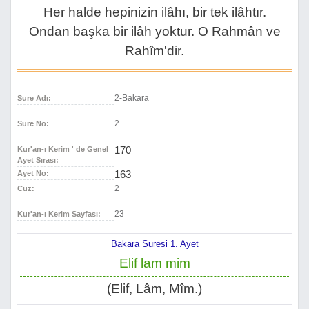
Her halde hepinizin ilâhı, bir tek ilâhtır.
Ondan başka bir ilâh yoktur. O Rahmân ve
Rahîm'dir.
2-Bakara
Sure Adı:
2
Sure No:
170
Kur'an-ı Kerim ' de Genel
Ayet Sırası:
163
Ayet No:
2
Cüz:
23
Kur'an-ı Kerim Sayfası:
Bakara Suresi 1. Ayet
Elif lam mim
(Elif, Lâm, Mîm.)