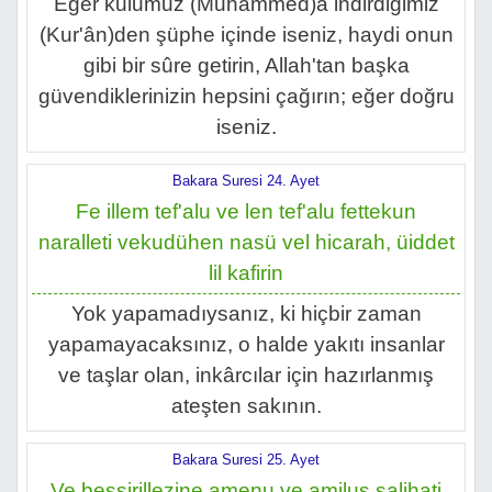
Eğer kulumuz (Muhammed)a indirdiğimiz
(Kur'ân)den şüphe içinde iseniz, haydi onun
gibi bir sûre getirin, Allah'tan başka
güvendiklerinizin hepsini çağırın; eğer doğru
iseniz.
Bakara Suresi 24. Ayet
Fe illem tef'alu ve len tef'alu fettekun
naralleti vekudühen nasü vel hicarah, üiddet
lil kafirin
Yok yapamadıysanız, ki hiçbir zaman
yapamayacaksınız, o halde yakıtı insanlar
ve taşlar olan, inkârcılar için hazırlanmış
ateşten sakının.
Bakara Suresi 25. Ayet
Ve beşşirillezine amenu ve amilus salihati