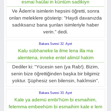
esmai haülai in küntüm sadikiyn
Ve Âdem'e isimlerin hepsini öğretti, sonra
onları meleklere gösterip: "Haydi davanızda
sadıksanız bana şunları isimleriyle haber
verin." dedi.
Bakara Suresi 32. Ayet
Kalu sübhaneke la ilme lena illa ma
alemtena, inneke entel alimül hakim
Dediler ki: "Yücesin sen (ya Rab!). Bizim,
senin bize öğrettiğinden başka bir bilgimiz
yoktur. Şüphesiz sen bilensin, hakîmsin".
Bakara Suresi 33. Ayet
Kale ya ademü embi'hüm bi esmaihim,
felemma embeehüm bi esmaihim kale e lem