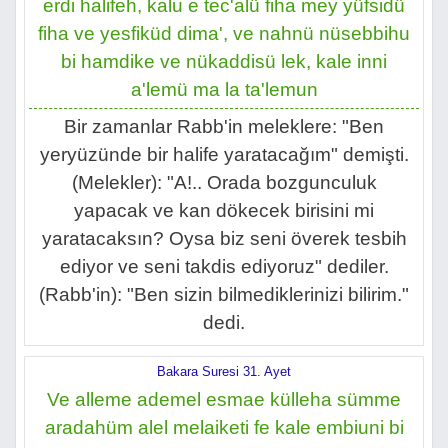
erdi halifeh, kalu e tec'alü fiha mey yüfsidü
fiha ve yesfiküd dima', ve nahnü nüsebbihu
bi hamdike ve nükaddisü lek, kale inni
a'lemü ma la ta'lemun
Bir zamanlar Rabb'in meleklere: "Ben
yeryüzünde bir halife yaratacağım" demişti.
(Melekler): "A!.. Orada bozgunculuk
yapacak ve kan dökecek birisini mi
yaratacaksın? Oysa biz seni överek tesbih
ediyor ve seni takdis ediyoruz" dediler.
(Rabb'in): "Ben sizin bilmediklerinizi bilirim."
dedi.
Bakara Suresi 31. Ayet
Ve alleme ademel esmae külleha sümme
aradahüm alel melaiketi fe kale embiuni bi