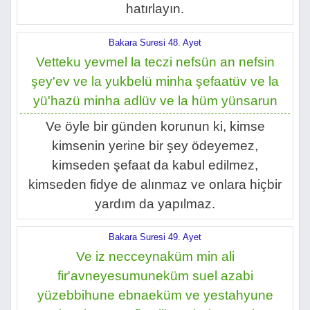
hatırlayın.
Bakara Suresi 48. Ayet
Vetteku yevmel la teczi nefsün an nefsin
şey'ev ve la yukbelü minha şefaatüv ve la
yü'hazü minha adlüv ve la hüm yünsarun
Ve öyle bir günden korunun ki, kimse
kimsenin yerine bir şey ödeyemez,
kimseden şefaat da kabul edilmez,
kimseden fidye de alınmaz ve onlara hiçbir
yardım da yapılmaz.
Bakara Suresi 49. Ayet
Ve iz necceynaküm min ali
fir'avneyesumuneküm suel azabi
yüzebbihune ebnaeküm ve yestahyune