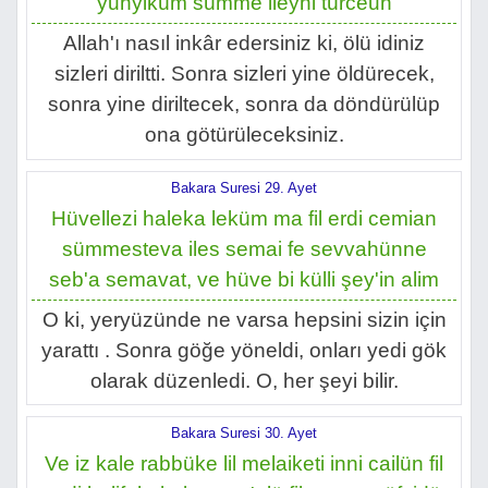
yuhyiküm sümme ileyhi türceun
Allah'ı nasıl inkâr edersiniz ki, ölü idiniz
sizleri diriltti. Sonra sizleri yine öldürecek,
sonra yine diriltecek, sonra da döndürülüp
ona götürüleceksiniz.
Bakara Suresi 29. Ayet
Hüvellezi haleka leküm ma fil erdi cemian
sümmesteva iles semai fe sevvahünne
seb'a semavat, ve hüve bi külli şey'in alim
O ki, yeryüzünde ne varsa hepsini sizin için
yarattı . Sonra göğe yöneldi, onları yedi gök
olarak düzenledi. O, her şeyi bilir.
Bakara Suresi 30. Ayet
Ve iz kale rabbüke lil melaiketi inni cailün fil