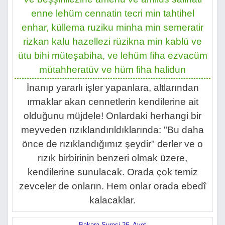
enne lehüm cennatin tecri min tahtihel
enhar, küllema ruziku minha min semeratir
rizkan kalu hazellezi rüzikna min kablü ve
ütu bihi müteşabiha, ve lehüm fiha ezvacüm
mütahheratüv ve hüm fiha halidun
İnanıp yararlı işler yapanlara, altlarından
ırmaklar akan cennetlerin kendilerine ait
olduğunu müjdele! Onlardaki herhangi bir
meyveden rızıklandırıldıklarında: "Bu daha
önce de rızıklandığımız şeydir" derler ve o
rızık birbirinin benzeri olmak üzere,
kendilerine sunulacak. Orada çok temiz
zevceler de onların. Hem onlar orada ebedî
kalacaklar.
Bakara Suresi 26. Ayet