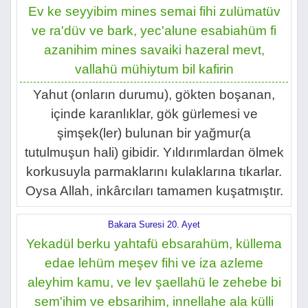
Ev ke seyyibim mines semai fihi zulümatüv
ve ra'düv ve bark, yec'alune esabiahüm fi
azanihim mines savaiki hazeral mevt,
vallahü mühiytum bil kafirin
Yahut (onların durumu), gökten boşanan,
içinde karanlıklar, gök gürlemesi ve
şimşek(ler) bulunan bir yağmur(a
tutulmuşun hali) gibidir. Yıldırımlardan ölmek
korkusuyla parmaklarını kulaklarına tıkarlar.
Oysa Allah, inkârcıları tamamen kuşatmıştır.
Bakara Suresi 20. Ayet
Yekadül berku yahtafü ebsarahüm, küllema
edae lehüm meşev fihi ve iza azleme
aleyhim kamu, ve lev şaellahü le zehebe bi
sem'ihim ve ebsarihim, innellahe ala külli