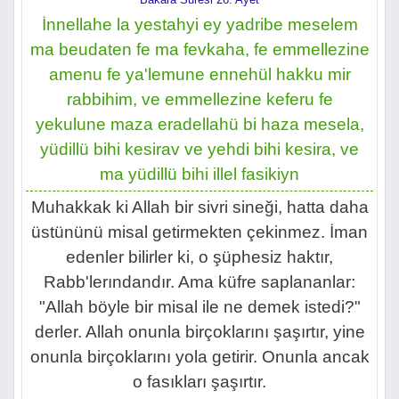
İnnellahe la yestahyi ey yadribe meselem
ma beudaten fe ma fevkaha, fe emmellezine
amenu fe ya'lemune ennehül hakku mir
rabbihim, ve emmellezine keferu fe
yekulune maza eradellahü bi haza mesela,
yüdillü bihi kesirav ve yehdi bihi kesira, ve
ma yüdillü bihi illel fasikiyn
Muhakkak ki Allah bir sivri sineği, hatta daha
üstününü misal getirmekten çekinmez. İman
edenler bilirler ki, o şüphesiz haktır,
Rabb'lerındandır. Ama küfre saplananlar:
"Allah böyle bir misal ile ne demek istedi?"
derler. Allah onunla birçoklarını şaşırtır, yine
onunla birçoklarını yola getirir. Onunla ancak
o fasıkları şaşırtır.