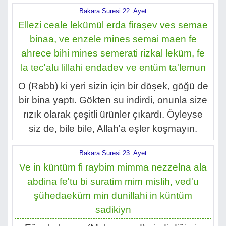
Bakara Suresi 22. Ayet
Ellezi ceale lekümül erda firaşev ves semae
binaa, ve enzele mines semai maen fe
ahrece bihi mines semerati rizkal leküm, fe
la tec'alu lillahi endadev ve entüm ta'lemun
O (Rabb) ki yeri sizin için bir döşek, göğü de
bir bina yaptı. Gökten su indirdi, onunla size
rızık olarak çeşitli ürünler çıkardı. Öyleyse
siz de, bile bile, Allah'a eşler koşmayın.
Bakara Suresi 23. Ayet
Ve in küntüm fi raybim mimma nezzelna ala
abdina fe'tu bi suratim mim mislih, ved'u
şühedaeküm min dunillahi in küntüm
sadikiyn