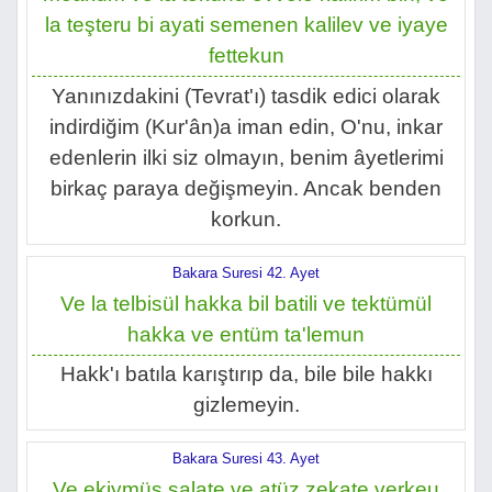
la teşteru bi ayati semenen kalilev ve iyaye
fettekun
Yanınızdakini (Tevrat'ı) tasdik edici olarak
indirdiğim (Kur'ân)a iman edin, O'nu, inkar
edenlerin ilki siz olmayın, benim âyetlerimi
birkaç paraya değişmeyin. Ancak benden
korkun.
Bakara Suresi 42. Ayet
Ve la telbisül hakka bil batili ve tektümül
hakka ve entüm ta'lemun
Hakk'ı batıla karıştırıp da, bile bile hakkı
gizlemeyin.
Bakara Suresi 43. Ayet
Ve ekiymüs salate ve atüz zekate verkeu