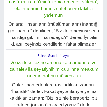
nasü kalu e nü'minü kema amenes süfeha',
ela innehüm hümüs süfehaü ve lakil la
ya'lemun
Onlara: "İnsanların (müslümanların) inandığı
gibi inanın." denilince, "Biz de o beyinsizlerin
inandığı gibi mi inanacağız?" derler. İyi bilin
ki, asıl beyinsiz kendileridir fakat bilmezler.
Bakara Suresi 14. Ayet
Ve iza lekullezine amenu kalu amenna, ve
iza halev ila şeyatiynihim kalu inna meaküm
innema nahnü müstehziun
Onlar iman edenlere rastladıkları zaman:
"İnandık" derler. Fakat şeytanlarıyle yalnız
kaldıkları zaman: "Biz, sizinle beraberiz, biz
sadece (onlarla) alay ediyoruz." derler.