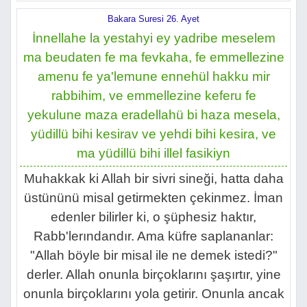
Bakara Suresi 26. Ayet
İnnellahe la yestahyi ey yadribe meselem
ma beudaten fe ma fevkaha, fe emmellezine
amenu fe ya'lemune ennehül hakku mir
rabbihim, ve emmellezine keferu fe
yekulune maza eradellahü bi haza mesela,
yüdillü bihi kesirav ve yehdi bihi kesira, ve
ma yüdillü bihi illel fasikiyn
Muhakkak ki Allah bir sivri sineği, hatta daha
üstününü misal getirmekten çekinmez. İman
edenler bilirler ki, o şüphesiz haktır,
Rabb'lerındandır. Ama küfre saplananlar:
"Allah böyle bir misal ile ne demek istedi?"
derler. Allah onunla birçoklarını şaşırtır, yine
onunla birçoklarını yola getirir. Onunla ancak