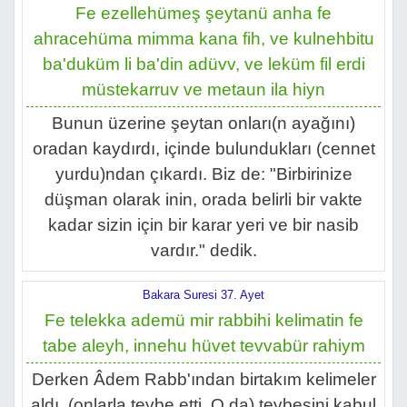
Fe ezellehümeş şeytanü anha fe
ahracehüma mimma kana fih, ve kulnehbitu
ba'duküm li ba'din adüvv, ve leküm fil erdi
müstekarruv ve metaun ila hiyn
Bunun üzerine şeytan onları(n ayağını)
oradan kaydırdı, içinde bulundukları (cennet
yurdu)ndan çıkardı. Biz de: "Birbirinize
düşman olarak inin, orada belirli bir vakte
kadar sizin için bir karar yeri ve bir nasib
vardır." dedik.
Bakara Suresi 37. Ayet
Fe telekka ademü mir rabbihi kelimatin fe
tabe aleyh, innehu hüvet tevvabür rahiym
Derken Âdem Rabb'ından birtakım kelimeler
aldı, (onlarla tevbe etti. O da) tevbesini kabul