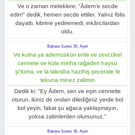
Ve o zaman meleklere: "Âdem'e secde
edin!" dedik, hemen secde ettiler. Yalnız İblis
dayattı, kibrine yediremedi, inkârcılardan
oldu.
Bakara Suresi 35. Ayet
Ve kulna ya ademüskün ente ve zevcükel
cennete ve küla minha rağaden haysü
şi'tüma, ve la takraba hazihiş şecerate fe
tekuna minez zalimin
Dedik ki: "Ey Âdem, sen ve eşin cennette
oturun, ikiniz de ondan dilediğiniz yerde bol
bol yeyin, fakat şu ağaca yaklaşmayın,
yoksa zalimlerden olursunuz."
Bakara Suresi 36. Ayet