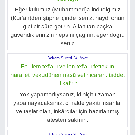
Eğer kulumuz (Muhammed)a indirdiğimiz
(Kur'ân)den şüphe içinde iseniz, haydi onun
gibi bir sûre getirin, Allah'tan başka
güvendiklerinizin hepsini çağırın; eğer doğru
iseniz.
Bakara Suresi 24. Ayet
Fe illem tef'alu ve len tef'alu fettekun
naralleti vekudühen nasü vel hicarah, üiddet
lil kafirin
Yok yapamadıysanız, ki hiçbir zaman
yapamayacaksınız, o halde yakıtı insanlar
ve taşlar olan, inkârcılar için hazırlanmış
ateşten sakının.
Bakara Suresi 25. Ayet