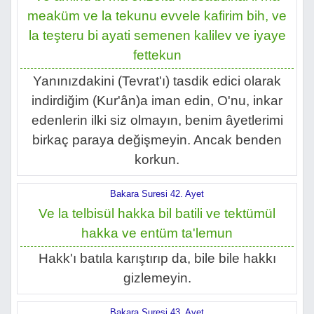
meaküm ve la tekunu evvele kafirim bih, ve
la teşteru bi ayati semenen kalilev ve iyaye
fettekun
Yanınızdakini (Tevrat'ı) tasdik edici olarak
indirdiğim (Kur'ân)a iman edin, O'nu, inkar
edenlerin ilki siz olmayın, benim âyetlerimi
birkaç paraya değişmeyin. Ancak benden
korkun.
Bakara Suresi 42. Ayet
Ve la telbisül hakka bil batili ve tektümül
hakka ve entüm ta'lemun
Hakk'ı batıla karıştırıp da, bile bile hakkı
gizlemeyin.
Bakara Suresi 43. Ayet