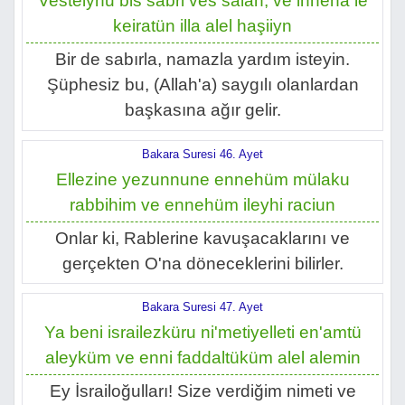
Vesteiynu bis sabri ves salah, ve inneha le
keiratün illa alel haşiiyn
Bir de sabırla, namazla yardım isteyin.
Şüphesiz bu, (Allah'a) saygılı olanlardan
başkasına ağır gelir.
Bakara Suresi 46. Ayet
Ellezine yezunnune ennehüm mülaku
rabbihim ve ennehüm ileyhi raciun
Onlar ki, Rablerine kavuşacaklarını ve
gerçekten O'na döneceklerini bilirler.
Bakara Suresi 47. Ayet
Ya beni israilezküru ni'metiyelleti en'amtü
aleyküm ve enni faddaltüküm alel alemin
Ey İsrailoğulları! Size verdiğim nimeti ve