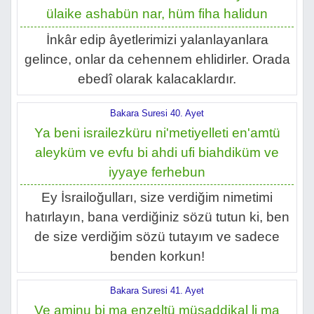
ülaike ashabün nar, hüm fiha halidun
İnkâr edip âyetlerimizi yalanlayanlara
gelince, onlar da cehennem ehlidirler. Orada
ebedî olarak kalacaklardır.
Bakara Suresi 40. Ayet
Ya beni israilezküru ni'metiyelleti en'amtü
aleyküm ve evfu bi ahdi ufi biahdiküm ve
iyyaye ferhebun
Ey İsrailoğulları, size verdiğim nimetimi
hatırlayın, bana verdiğiniz sözü tutun ki, ben
de size verdiğim sözü tutayım ve sadece
benden korkun!
Bakara Suresi 41. Ayet
Ve aminu bi ma enzeltü müsaddikal li ma