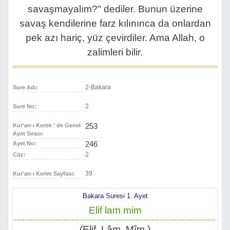
savaşmayalım?" dediler. Bunun üzerine
savaş kendilerine farz kılınınca da onlardan
pek azı hariç, yüz çevirdiler. Ama Allah, o
zalimleri bilir.
2-Bakara
Sure Adı:
2
Sure No:
253
Kur'an-ı Kerim ' de Genel
Ayet Sırası:
246
Ayet No:
2
Cüz:
39
Kur'an-ı Kerim Sayfası:
Bakara Suresi 1. Ayet
Elif lam mim
(Elif, Lâm, Mîm.)