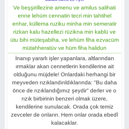
Ve beşşirillezine amenu ve amilus salihati
enne lehüm cennatin tecri min tahtihel
enhar, küllema ruziku minha min semeratir
rizkan kalu hazellezi rüzikna min kablü ve
ütu bihi müteşabiha, ve lehüm fiha ezvacüm
mütahheratüv ve hüm fiha halidun
İnanıp yararlı işler yapanlara, altlarından
ırmaklar akan cennetlerin kendilerine ait
olduğunu müjdele! Onlardaki herhangi bir
meyveden rızıklandırıldıklarında: "Bu daha
önce de rızıklandığımız şeydir" derler ve o
rızık birbirinin benzeri olmak üzere,
kendilerine sunulacak. Orada çok temiz
zevceler de onların. Hem onlar orada ebedî
kalacaklar.