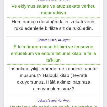
Ve ekiymüs salate ve atüz zekate verkeu
mear rakiiyn
Hem namazı dosdoğru kılın, zekatı verin,
rükû edenlerle birlikte siz de rükû edin.
Bakara Suresi 44. Ayet
E te'mürunen nase bil birri ve tensevne
enfüseküm ve entüm tetlunel kitab, e fe la
ta'kilun
İnsanlara iyiliği emreder de kendinizi unutur
musunuz? Halbuki kitab (Tevrat)ı
okuyorsunuz. Hâlâ aklınızı başınıza
almayacak mısınız?
Bakara Suresi 45. Ayet