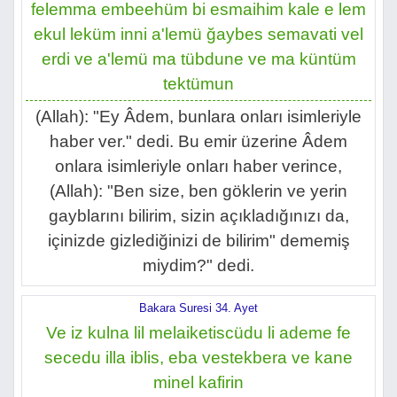
felemma embeehüm bi esmaihim kale e lem
ekul leküm inni a'lemü ğaybes semavati vel
erdi ve a'lemü ma tübdune ve ma küntüm
tektümun
(Allah): "Ey Âdem, bunlara onları isimleriyle
haber ver." dedi. Bu emir üzerine Âdem
onlara isimleriyle onları haber verince,
(Allah): "Ben size, ben göklerin ve yerin
gayblarını bilirim, sizin açıkladığınızı da,
içinizde gizlediğinizi de bilirim" dememiş
miydim?" dedi.
Bakara Suresi 34. Ayet
Ve iz kulna lil melaiketiscüdu li ademe fe
secedu illa iblis, eba vestekbera ve kane
minel kafirin