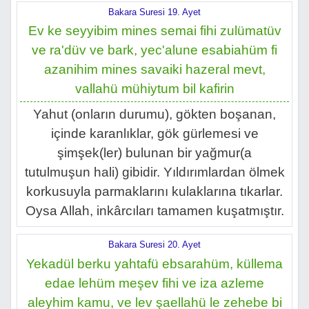
Bakara Suresi 19. Ayet
Ev ke seyyibim mines semai fihi zulümatüv
ve ra'düv ve bark, yec'alune esabiahüm fi
azanihim mines savaiki hazeral mevt,
vallahü mühiytum bil kafirin
Yahut (onların durumu), gökten boşanan,
içinde karanlıklar, gök gürlemesi ve
şimşek(ler) bulunan bir yağmur(a
tutulmuşun hali) gibidir. Yıldırımlardan ölmek
korkusuyla parmaklarını kulaklarına tıkarlar.
Oysa Allah, inkârcıları tamamen kuşatmıştır.
Bakara Suresi 20. Ayet
Yekadül berku yahtafü ebsarahüm, küllema
edae lehüm meşev fihi ve iza azleme
aleyhim kamu, ve lev şaellahü le zehebe bi