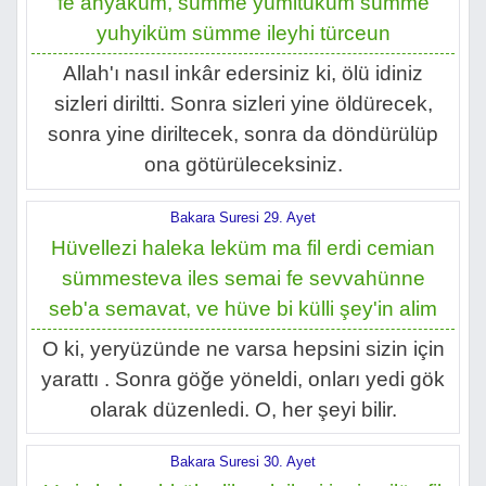
fe ahyaküm, sümme yümitüküm sümme
yuhyiküm sümme ileyhi türceun
Allah'ı nasıl inkâr edersiniz ki, ölü idiniz
sizleri diriltti. Sonra sizleri yine öldürecek,
sonra yine diriltecek, sonra da döndürülüp
ona götürüleceksiniz.
Bakara Suresi 29. Ayet
Hüvellezi haleka leküm ma fil erdi cemian
sümmesteva iles semai fe sevvahünne
seb'a semavat, ve hüve bi külli şey'in alim
O ki, yeryüzünde ne varsa hepsini sizin için
yarattı . Sonra göğe yöneldi, onları yedi gök
olarak düzenledi. O, her şeyi bilir.
Bakara Suresi 30. Ayet