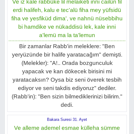
Ve iz kale rabbüke lil melaiketi inni cailün fil
erdi halifeh, kalu e tec'alü fiha mey yüfsidü
fiha ve yesfiküd dima', ve nahnü nüsebbihu
bi hamdike ve nükaddisü lek, kale inni
a'lemü ma la ta'lemun
Bir zamanlar Rabb'in meleklere: "Ben
yeryüzünde bir halife yaratacağım" demişti.
(Melekler): "A!.. Orada bozgunculuk
yapacak ve kan dökecek birisini mi
yaratacaksın? Oysa biz seni överek tesbih
ediyor ve seni takdis ediyoruz" dediler.
(Rabb'in): "Ben sizin bilmediklerinizi bilirim."
dedi.
Bakara Suresi 31. Ayet
Ve alleme ademel esmae külleha sümme