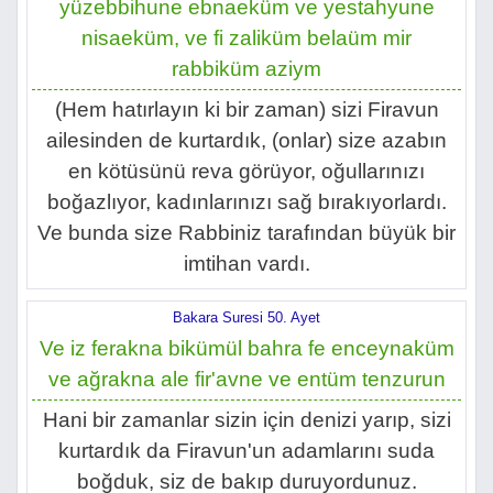
yüzebbihune ebnaeküm ve yestahyune
nisaeküm, ve fi zaliküm belaüm mir
rabbiküm aziym
(Hem hatırlayın ki bir zaman) sizi Firavun
ailesinden de kurtardık, (onlar) size azabın
en kötüsünü reva görüyor, oğullarınızı
boğazlıyor, kadınlarınızı sağ bırakıyorlardı.
Ve bunda size Rabbiniz tarafından büyük bir
imtihan vardı.
Bakara Suresi 50. Ayet
Ve iz ferakna bikümül bahra fe enceynaküm
ve ağrakna ale fir'avne ve entüm tenzurun
Hani bir zamanlar sizin için denizi yarıp, sizi
kurtardık da Firavun'un adamlarını suda
boğduk, siz de bakıp duruyordunuz.