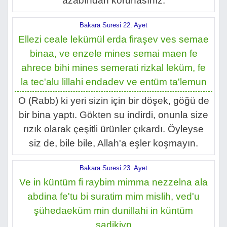
azabından korunasınız.
Bakara Suresi 22. Ayet
Ellezi ceale lekümül erda firaşev ves semae
binaa, ve enzele mines semai maen fe
ahrece bihi mines semerati rizkal leküm, fe
la tec'alu lillahi endadev ve entüm ta'lemun
O (Rabb) ki yeri sizin için bir döşek, göğü de
bir bina yaptı. Gökten su indirdi, onunla size
rızık olarak çeşitli ürünler çıkardı. Öyleyse
siz de, bile bile, Allah'a eşler koşmayın.
Bakara Suresi 23. Ayet
Ve in küntüm fi raybim mimma nezzelna ala
abdina fe'tu bi suratim mim mislih, ved'u
şühedaeküm min dunillahi in küntüm
sadikiyn