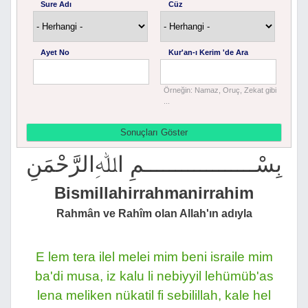
Sure Adı
Cüz
Ayet No
Kur'an-ı Kerim 'de Ara
Örneğin: Namaz, Oruç, Zekat gibi
...
بِسْــــــــــــــــــمِ اﷲِالرَّحْمَنِ
Bismillahirrahmanirrahim
Rahmân ve Rahîm olan Allah'ın adıyla
E lem tera ilel melei mim beni israile mim
ba'di musa, iz kalu li nebiyyil lehümüb'as
lena meliken nükatil fi sebilillah, kale hel