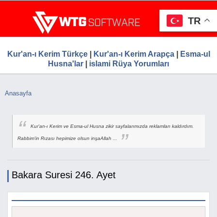
Ana
WTG Software.Com, Web Tasarım, Google S
Ücretsiz Firma Rehberi, Web Tasarım, Ücretsiz Firma Ekle
içeriğe
Hizmetleri, Ücretsiz Firma Rehberi
TR
atla
Kur'an-ı Kerim Türkçe
|
Kur'an-ı Kerim Arapça
|
Esma-ul
Husna'lar
|
islami Rüya Yorumları
Anasayfa
Buradasınız
Kur'an-ı Kerim ve Esma-ul Husna zikir sayfalarımızda reklamları kaldırdım.
Rabbim'in Rızası hepimize olsun inşaAllah ...
Bakara Suresi 246. Ayet