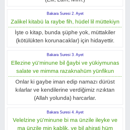
Bakara Suresi 2. Ayet
Zalikel kitabü la raybe fih, hüdel lil müttekiyn
İşte o kitap, bunda şüphe yok, müttakiler
(kötülükten korunacaklar) için hidayettir.
Bakara Suresi 3. Ayet
Ellezine yü'minune bil ğaybi ve yükiymunas
salate ve mimma razaknahüm yünfikun
Onlar ki gaybe iman edip namazı dürüst
kılarlar ve kendilerine verdiğimiz rızıktan
(Allah yolunda) harcarlar.
Bakara Suresi 4. Ayet
Velelzine yü'minune bi ma ünzile ileyke ve
ma ünzile min kablik, ve bil ahirati hüm