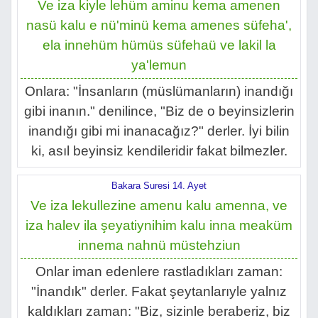
Ve iza kiyle lehüm aminu kema amenen
nasü kalu e nü'minü kema amenes süfeha',
ela innehüm hümüs süfehaü ve lakil la
ya'lemun
Onlara: "İnsanların (müslümanların) inandığı
gibi inanın." denilince, "Biz de o beyinsizlerin
inandığı gibi mi inanacağız?" derler. İyi bilin
ki, asıl beyinsiz kendileridir fakat bilmezler.
Bakara Suresi 14. Ayet
Ve iza lekullezine amenu kalu amenna, ve
iza halev ila şeyatiynihim kalu inna meaküm
innema nahnü müstehziun
Onlar iman edenlere rastladıkları zaman:
"İnandık" derler. Fakat şeytanlarıyle yalnız
kaldıkları zaman: "Biz, sizinle beraberiz, biz