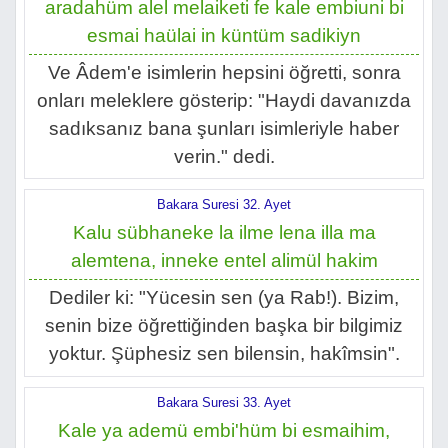
aradahüm alel melaiketi fe kale embiuni bi
esmai haülai in küntüm sadikiyn
Ve Âdem'e isimlerin hepsini öğretti, sonra
onları meleklere gösterip: "Haydi davanızda
sadıksanız bana şunları isimleriyle haber
verin." dedi.
Bakara Suresi 32. Ayet
Kalu sübhaneke la ilme lena illa ma
alemtena, inneke entel alimül hakim
Dediler ki: "Yücesin sen (ya Rab!). Bizim,
senin bize öğrettiğinden başka bir bilgimiz
yoktur. Şüphesiz sen bilensin, hakîmsin".
Bakara Suresi 33. Ayet
Kale ya ademü embi'hüm bi esmaihim,