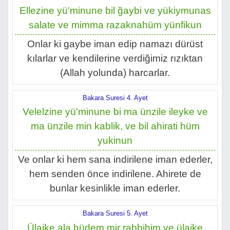
Ellezine yü'minune bil ğaybi ve yükiymunas
salate ve mimma razaknahüm yünfikun
Onlar ki gaybe iman edip namazı dürüst
kılarlar ve kendilerine verdiğimiz rızıktan
(Allah yolunda) harcarlar.
Bakara Suresi 4. Ayet
Velelzine yü'minune bi ma ünzile ileyke ve
ma ünzile min kablik, ve bil ahirati hüm
yukinun
Ve onlar ki hem sana indirilene iman ederler,
hem senden önce indirilene. Ahirete de
bunlar kesinlikle iman ederler.
Bakara Suresi 5. Ayet
Ülaike ala hüdem mir rabbihim ve ülaike