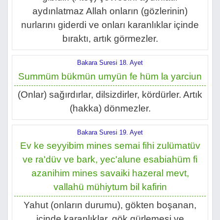
aydınlatmaz Allah onların (gözlerinin)
nurlarını giderdi ve onları karanlıklar içinde
bıraktı, artık görmezler.
Bakara Suresi 18. Ayet
Summüm bükmün umyün fe hüm la yarciun
(Onlar) sağırdırlar, dilsizdirler, kördürler. Artık
(hakka) dönmezler.
Bakara Suresi 19. Ayet
Ev ke seyyibim mines semai fihi zulümatüv
ve ra'düv ve bark, yec'alune esabiahüm fi
azanihim mines savaiki hazeral mevt,
vallahü mühiytum bil kafirin
Yahut (onların durumu), gökten boşanan,
içinde karanlıklar, gök gürlemesi ve