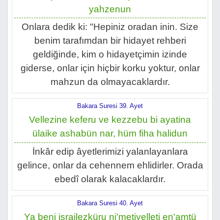
yahzenun
Onlara dedik ki: "Hepiniz oradan inin. Size
benim tarafımdan bir hidayet rehberi
geldiğinde, kim o hidayetçimin izinde
giderse, onlar için hiçbir korku yoktur, onlar
mahzun da olmayacaklardır.
Bakara Suresi 39. Ayet
Vellezine keferu ve kezzebu bi ayatina
ülaike ashabün nar, hüm fiha halidun
İnkâr edip âyetlerimizi yalanlayanlara
gelince, onlar da cehennem ehlidirler. Orada
ebedî olarak kalacaklardır.
Bakara Suresi 40. Ayet
Ya beni israilezküru ni'metiyelleti en'amtü