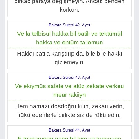
birkaç paraya değişmeyin. Ancak benden
korkun.
Bakara Suresi 42. Ayet
Ve la telbisül hakka bil batili ve tektümül
hakka ve entüm ta'lemun
Hakk'ı batıla karıştırıp da, bile bile hakkı
gizlemeyin.
Bakara Suresi 43. Ayet
Ve ekiymüs salate ve atüz zekate verkeu
mear rakiiyn
Hem namazı dosdoğru kılın, zekatı verin,
rükû edenlerle birlikte siz de rükû edin.
Bakara Suresi 44. Ayet
E te'mürunen nase bil birri ve tensevne