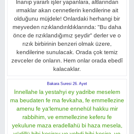
İnanıp yararlı işler yapanlara, altlarından
ırmaklar akan cennetlerin kendilerine ait
olduğunu müjdele! Onlardaki herhangi bir
meyveden rızıklandırıldıklarında: "Bu daha
önce de rızıklandığımız şeydir" derler ve o
rızık birbirinin benzeri olmak üzere,
kendilerine sunulacak. Orada çok temiz
zevceler de onların. Hem onlar orada ebedî
kalacaklar.
Bakara Suresi 26. Ayet
İnnellahe la yestahyi ey yadribe meselem
ma beudaten fe ma fevkaha, fe emmellezine
amenu fe ya'lemune ennehül hakku mir
rabbihim, ve emmellezine keferu fe
yekulune maza eradellahü bi haza mesela,
yüdillü bihi kesirav ve yehdi bihi kesira, ve