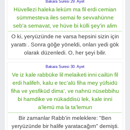
Bakara Suresi 29. Ayet
Hüvellezi haleka leküm ma fil erdi cemian
sümmesteva iles semai fe sevvahünne
seb'a semavat, ve hüve bi külli şey'in alim
O ki, yeryüzünde ne varsa hepsini sizin için
yarattı . Sonra göğe yöneldi, onları yedi gök
olarak düzenledi. O, her şeyi bilir.
Bakara Suresi 30. Ayet
Ve iz kale rabbüke lil melaiketi inni cailün fil
erdi halifeh, kalu e tec'alü fiha mey yüfsidü
fiha ve yesfiküd dima', ve nahnü nüsebbihu
bi hamdike ve nükaddisü lek, kale inni
a'lemü ma la ta'lemun
Bir zamanlar Rabb'in meleklere: "Ben
yeryüzünde bir halife yaratacağım" demişti.