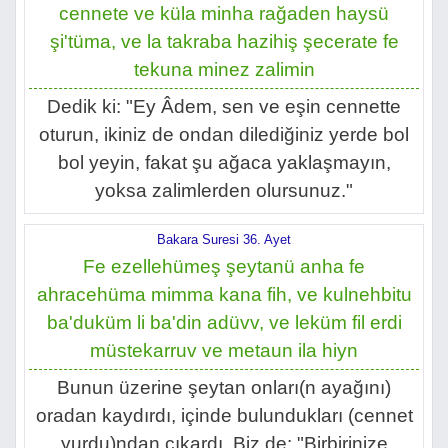
cennete ve küla minha rağaden haysü
şi'tüma, ve la takraba hazihiş şecerate fe
tekuna minez zalimin
Dedik ki: "Ey Âdem, sen ve eşin cennette
oturun, ikiniz de ondan dilediğiniz yerde bol
bol yeyin, fakat şu ağaca yaklaşmayın,
yoksa zalimlerden olursunuz."
Bakara Suresi 36. Ayet
Fe ezellehümeş şeytanü anha fe
ahracehüma mimma kana fih, ve kulnehbitu
ba'duküm li ba'din adüvv, ve leküm fil erdi
müstekarruv ve metaun ila hiyn
Bunun üzerine şeytan onları(n ayağını)
oradan kaydırdı, içinde bulundukları (cennet
yurdu)ndan çıkardı. Biz de: "Birbirinize