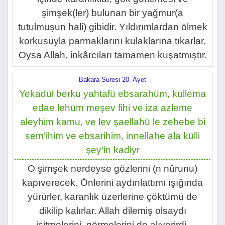
şimşek(ler) bulunan bir yağmur(a
tutulmuşun hali) gibidir. Yıldırımlardan ölmek
korkusuyla parmaklarını kulaklarına tıkarlar.
Oysa Allah, inkârcıları tamamen kuşatmıştır.
Bakara Suresi 20. Ayet
Yekadül berku yahtafü ebsarahüm, küllema
edae lehüm meşev fihi ve iza azleme
aleyhim kamu, ve lev şaellahü le zehebe bi
sem'ihim ve ebsarihim, innellahe ala külli
şey'in kadiyr
O şimşek nerdeyse gözlerini (n nûrunu)
kapıverecek. Önlerini aydınlattımı ışığında
yürürler, karanlık üzerlerine çöktümü de
dikilip kalırlar. Allah dilemiş olsaydı
işitmelerini, görmelerini de alıverirdi.