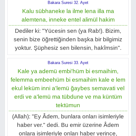
Bakara Suresi 32. Ayet
Kalu sübhaneke la ilme lena illa ma
alemtena, inneke entel alimül hakim
Dediler ki: "Yücesin sen (ya Rab!). Bizim,
senin bize öğrettiğinden başka bir bilgimiz
yoktur. Şüphesiz sen bilensin, hakîmsin".
Bakara Suresi 33. Ayet
Kale ya ademü embi'hüm bi esmaihim,
felemma embeehüm bi esmaihim kale e lem
ekul leküm inni a'lemü ğaybes semavati vel
erdi ve a'lemü ma tübdune ve ma küntüm
tektümun
(Allah): "Ey Âdem, bunlara onları isimleriyle
haber ver." dedi. Bu emir üzerine Âdem
onlara isimleriyle onları haber verince,