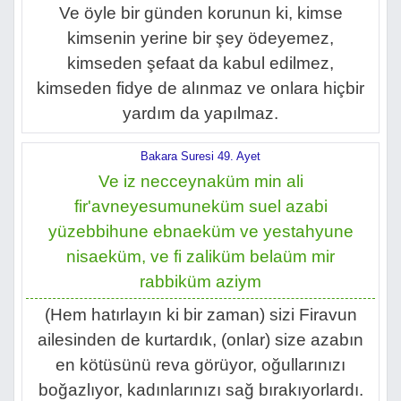
Ve öyle bir günden korunun ki, kimse
kimsenin yerine bir şey ödeyemez,
kimseden şefaat da kabul edilmez,
kimseden fidye de alınmaz ve onlara hiçbir
yardım da yapılmaz.
Bakara Suresi 49. Ayet
Ve iz necceynaküm min ali
fir'avneyesumuneküm suel azabi
yüzebbihune ebnaeküm ve yestahyune
nisaeküm, ve fi zaliküm belaüm mir
rabbiküm aziym
(Hem hatırlayın ki bir zaman) sizi Firavun
ailesinden de kurtardık, (onlar) size azabın
en kötüsünü reva görüyor, oğullarınızı
boğazlıyor, kadınlarınızı sağ bırakıyorlardı.