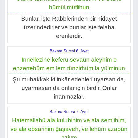
hümül müflihun
Bunlar, işte Rabblerinden bir hidayet
üzerindedirler ve bunlar işte felaha
erenlerdir.
Bakara Suresi 6. Ayet
İnnellezine keferu sevaün aleyhim e
enzertehüm em lem tünzirhüm la yü'minun
Şu muhakkak ki inkâr edenleri uyarsan da,
uyarmasan da onlar için birdir. Onlar
inanmazlar.
Bakara Suresi 7. Ayet
Hatemallahü ala kulubihim ve ala sem'ihim,
ve ala ebsarihim ğaşaveh, ve lehüm azabün
aziym