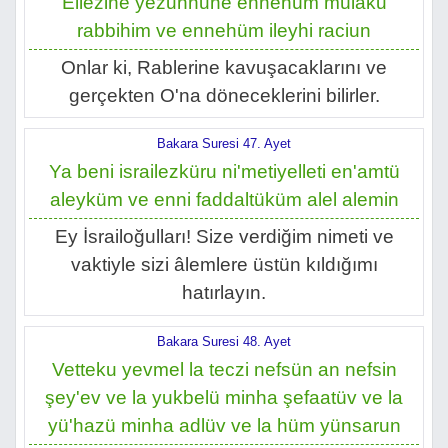
Ellezine yezunnune ennehüm mülaku
rabbihim ve ennehüm ileyhi raciun
Onlar ki, Rablerine kavuşacaklarını ve
gerçekten O'na döneceklerini bilirler.
Bakara Suresi 47. Ayet
Ya beni israilezküru ni'metiyelleti en'amtü
aleyküm ve enni faddaltüküm alel alemin
Ey İsrailoğulları! Size verdiğim nimeti ve
vaktiyle sizi âlemlere üstün kıldığımı
hatırlayın.
Bakara Suresi 48. Ayet
Vetteku yevmel la teczi nefsün an nefsin
şey'ev ve la yukbelü minha şefaatüv ve la
yü'hazü minha adlüv ve la hüm yünsarun