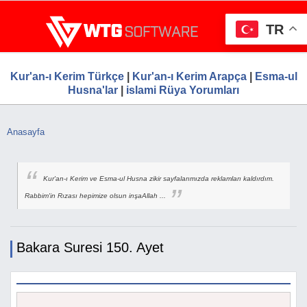
Ana
WTG Software.Com, Web Tasarım, Google S
Ücretsiz Firma Rehberi, Web Tasarım, Ücretsiz Firma Ekle
içeriğe
Hizmetleri, Ücretsiz Firma Rehberi
TR
atla
Kur'an-ı Kerim Türkçe
|
Kur'an-ı Kerim Arapça
|
Esma-ul
Husna'lar
|
islami Rüya Yorumları
Anasayfa
Buradasınız
Kur'an-ı Kerim ve Esma-ul Husna zikir sayfalarımızda reklamları kaldırdım.
Rabbim'in Rızası hepimize olsun inşaAllah ...
Bakara Suresi 150. Ayet