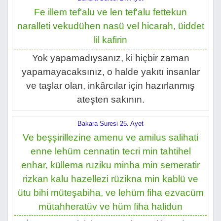
Fe illem tef'alu ve len tef'alu fettekun
naralleti vekudühen nasü vel hicarah, üiddet
lil kafirin
Yok yapamadıysanız, ki hiçbir zaman
yapamayacaksınız, o halde yakıtı insanlar
ve taşlar olan, inkârcılar için hazırlanmış
ateşten sakının.
Bakara Suresi 25. Ayet
Ve beşşirillezine amenu ve amilus salihati
enne lehüm cennatin tecri min tahtihel
enhar, küllema ruziku minha min semeratir
rizkan kalu hazellezi rüzikna min kablü ve
ütu bihi müteşabiha, ve lehüm fiha ezvacüm
mütahheratüv ve hüm fiha halidun