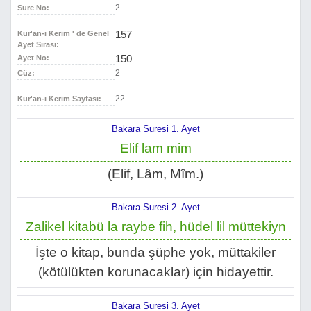
2
Sure No:
157
Kur'an-ı Kerim ' de Genel
Ayet Sırası:
150
Ayet No:
2
Cüz:
22
Kur'an-ı Kerim Sayfası:
Bakara Suresi 1. Ayet
Elif lam mim
(Elif, Lâm, Mîm.)
Bakara Suresi 2. Ayet
Zalikel kitabü la raybe fih, hüdel lil müttekiyn
İşte o kitap, bunda şüphe yok, müttakiler
(kötülükten korunacaklar) için hidayettir.
Bakara Suresi 3. Ayet