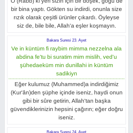
O (Rabb) ki yeri sizin için bir döşek, göğü de
bir bina yaptı. Gökten su indirdi, onunla size
rızık olarak çeşitli ürünler çıkardı. Öyleyse
siz de, bile bile, Allah'a eşler koşmayın.
Bakara Suresi 23. Ayet
Ve in küntüm fi raybim mimma nezzelna ala
abdina fe'tu bi suratim mim mislih, ved'u
şühedaeküm min dunillahi in küntüm
sadikiyn
Eğer kulumuz (Muhammed)a indirdiğimiz
(Kur'ân)den şüphe içinde iseniz, haydi onun
gibi bir sûre getirin, Allah'tan başka
güvendiklerinizin hepsini çağırın; eğer doğru
iseniz.
Bakara Suresi 24. Ayet