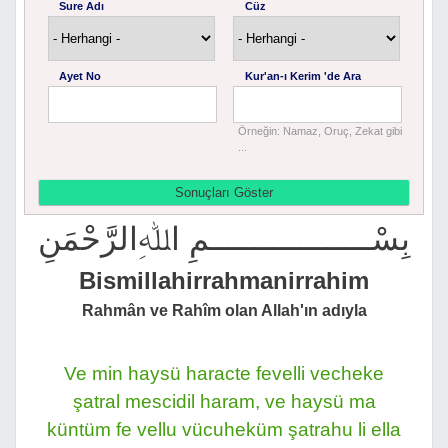
Sure Adı
Cüz
Ayet No
Kur'an-ı Kerim 'de Ara
Örneğin: Namaz, Oruç, Zekat gibi
...
بِسْــــــــــــــــــمِ اﷲِالرَّحْمَنِ
Bismillahirrahmanirrahim
Rahmân ve Rahîm olan Allah'ın adıyla
Ve min haysü haracte fevelli vecheke
şatral mescidil haram, ve haysü ma
küntüm fe vellu vücuheküm şatrahu li ella