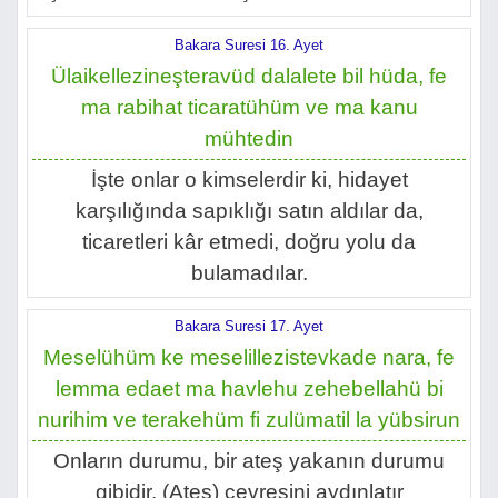
Bakara Suresi 16. Ayet
Ülaikellezineşteravüd dalalete bil hüda, fe
ma rabihat ticaratühüm ve ma kanu
mühtedin
İşte onlar o kimselerdir ki, hidayet
karşılığında sapıklığı satın aldılar da,
ticaretleri kâr etmedi, doğru yolu da
bulamadılar.
Bakara Suresi 17. Ayet
Meselühüm ke meselillezistevkade nara, fe
lemma edaet ma havlehu zehebellahü bi
nurihim ve terakehüm fi zulümatil la yübsirun
Onların durumu, bir ateş yakanın durumu
gibidir. (Ateş) çevresini aydınlatır