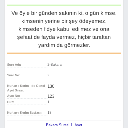
Ve öyle bir günden sakının ki, o gün kimse,
kimsenin yerine bir şey ödeyemez,
kimseden fidye kabul edilmez ve ona
şefaat de fayda vermez, hiçbir taraftan
yardım da görmezler.
2-Bakara
Sure Adı:
2
Sure No:
130
Kur'an-ı Kerim ' de Genel
Ayet Sırası:
123
Ayet No:
1
Cüz:
18
Kur'an-ı Kerim Sayfası:
Bakara Suresi 1. Ayet