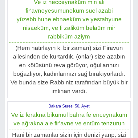
Ve iz necceynaküm min ali
fir'avneyesumuneküm suel azabi
yüzebbihune ebnaeküm ve yestahyune
nisaeküm, ve fi zaliküm belaüm mir
rabbiküm aziym
(Hem hatırlayın ki bir zaman) sizi Firavun
ailesinden de kurtardık, (onlar) size azabın
en kötüsünü reva görüyor, oğullarınızı
boğazlıyor, kadınlarınızı sağ bırakıyorlardı.
Ve bunda size Rabbiniz tarafından büyük bir
imtihan vardı.
Bakara Suresi 50. Ayet
Ve iz ferakna bikümül bahra fe enceynaküm
ve ağrakna ale fir'avne ve entüm tenzurun
Hani bir zamanlar sizin için denizi yarıp, sizi