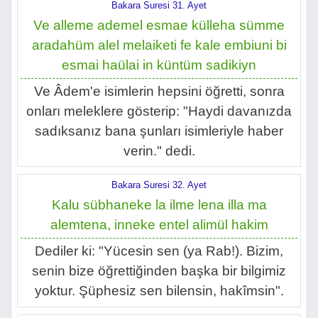
Bakara Suresi 31. Ayet
Ve alleme ademel esmae külleha sümme
aradahüm alel melaiketi fe kale embiuni bi
esmai haülai in küntüm sadikiyn
Ve Âdem'e isimlerin hepsini öğretti, sonra
onları meleklere gösterip: "Haydi davanızda
sadıksanız bana şunları isimleriyle haber
verin." dedi.
Bakara Suresi 32. Ayet
Kalu sübhaneke la ilme lena illa ma
alemtena, inneke entel alimül hakim
Dediler ki: "Yücesin sen (ya Rab!). Bizim,
senin bize öğrettiğinden başka bir bilgimiz
yoktur. Şüphesiz sen bilensin, hakîmsin".