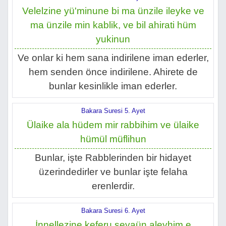
Velelzine yü'minune bi ma ünzile ileyke ve
ma ünzile min kablik, ve bil ahirati hüm
yukinun
Ve onlar ki hem sana indirilene iman ederler,
hem senden önce indirilene. Ahirete de
bunlar kesinlikle iman ederler.
Bakara Suresi 5. Ayet
Ülaike ala hüdem mir rabbihim ve ülaike
hümül müflihun
Bunlar, işte Rabblerinden bir hidayet
üzerindedirler ve bunlar işte felaha
erenlerdir.
Bakara Suresi 6. Ayet
İnnellezine keferu sevaün aleyhim e