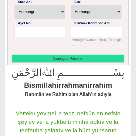
Sure Adı
Cüz
Ayet No
Kur'an-ı Kerim 'de Ara
Örneğin: Namaz, Oruç, Zekat gibi
...
بِسْــــــــــــــــــمِ اﷲِالرَّحْمَنِ
Bismillahirrahmanirrahim
Rahmân ve Rahîm olan Allah'ın adıyla
Vetteku yevmel la teczi nefsün an nefsin
şey'ev ve la yukbelü minha adlüv ve la
tenfeuha şefatüv ve la hüm yünsarun