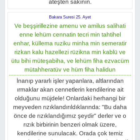
ateşten sakının.
Bakara Suresi 25. Ayet
Ve beşşirillezine amenu ve amilus salihati
enne lehüm cennatin tecri min tahtihel
enhar, küllema ruziku minha min semeratir
rizkan kalu hazellezi rüzikna min kablü ve
ütu bihi müteşabiha, ve lehüm fiha ezvacüm
mütahheratüv ve hüm fiha halidun
İnanıp yararlı işler yapanlara, altlarından
ırmaklar akan cennetlerin kendilerine ait
olduğunu müjdele! Onlardaki herhangi bir
meyveden rızıklandırıldıklarında: "Bu daha
önce de rızıklandığımız şeydir" derler ve o
rızık birbirinin benzeri olmak üzere,
kendilerine sunulacak. Orada çok temiz