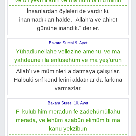
ve bil yevmil ahiri ve ma hüm bi mü'minin
İnsanlardan öyleleri de vardır ki,
inanmadıkları halde, "Allah'a ve ahiret
gününe inandık." derler.
Bakara Suresi 9. Ayet
Yühadiunellahe vellezine amenu, ve ma
yahdeune illa enfüsehüm ve ma yeş'urun
Allah'ı ve müminleri aldatmaya çalışırlar.
Halbuki sırf kendilerini aldatırlar da farkına
varmazlar.
Bakara Suresi 10. Ayet
Fi kulubihim meradun fe zadehümüllahü
merada, ve lehüm azabün elimüm bi ma
kanu yekzibun