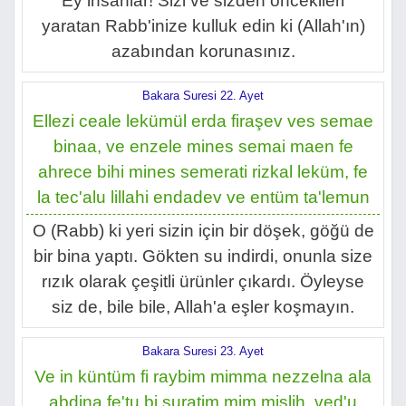
Ey insanlar! Sizi ve sizden öncekileri
yaratan Rabb'inize kulluk edin ki (Allah'ın)
azabından korunasınız.
Bakara Suresi 22. Ayet
Ellezi ceale lekümül erda firaşev ves semae
binaa, ve enzele mines semai maen fe
ahrece bihi mines semerati rizkal leküm, fe
la tec'alu lillahi endadev ve entüm ta'lemun
O (Rabb) ki yeri sizin için bir döşek, göğü de
bir bina yaptı. Gökten su indirdi, onunla size
rızık olarak çeşitli ürünler çıkardı. Öyleyse
siz de, bile bile, Allah'a eşler koşmayın.
Bakara Suresi 23. Ayet
Ve in küntüm fi raybim mimma nezzelna ala
abdina fe'tu bi suratim mim mislih, ved'u