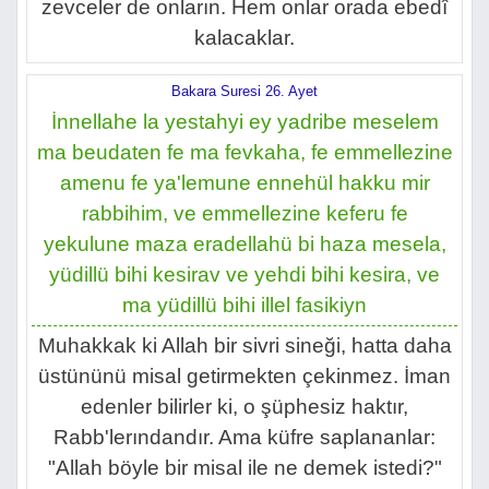
zevceler de onların. Hem onlar orada ebedî
kalacaklar.
Bakara Suresi 26. Ayet
İnnellahe la yestahyi ey yadribe meselem
ma beudaten fe ma fevkaha, fe emmellezine
amenu fe ya'lemune ennehül hakku mir
rabbihim, ve emmellezine keferu fe
yekulune maza eradellahü bi haza mesela,
yüdillü bihi kesirav ve yehdi bihi kesira, ve
ma yüdillü bihi illel fasikiyn
Muhakkak ki Allah bir sivri sineği, hatta daha
üstününü misal getirmekten çekinmez. İman
edenler bilirler ki, o şüphesiz haktır,
Rabb'lerındandır. Ama küfre saplananlar:
"Allah böyle bir misal ile ne demek istedi?"