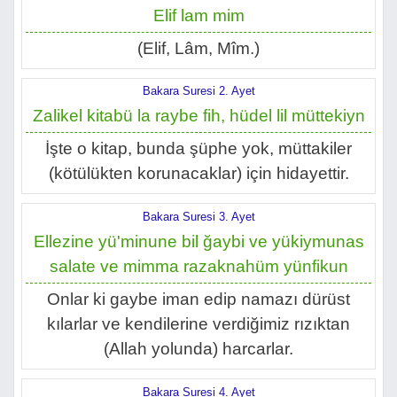
Elif lam mim
(Elif, Lâm, Mîm.)
Bakara Suresi 2. Ayet
Zalikel kitabü la raybe fih, hüdel lil müttekiyn
İşte o kitap, bunda şüphe yok, müttakiler
(kötülükten korunacaklar) için hidayettir.
Bakara Suresi 3. Ayet
Ellezine yü'minune bil ğaybi ve yükiymunas
salate ve mimma razaknahüm yünfikun
Onlar ki gaybe iman edip namazı dürüst
kılarlar ve kendilerine verdiğimiz rızıktan
(Allah yolunda) harcarlar.
Bakara Suresi 4. Ayet