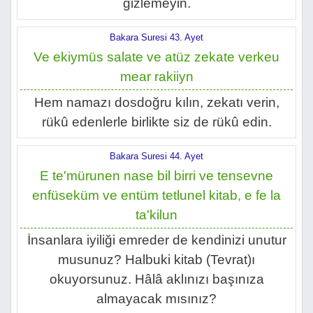
gizlemeyin.
Bakara Suresi 43. Ayet
Ve ekiymüs salate ve atüz zekate verkeu
mear rakiiyn
Hem namazı dosdoğru kılın, zekatı verin,
rükû edenlerle birlikte siz de rükû edin.
Bakara Suresi 44. Ayet
E te'mürunen nase bil birri ve tensevne
enfüseküm ve entüm tetlunel kitab, e fe la
ta'kilun
İnsanlara iyiliği emreder de kendinizi unutur
musunuz? Halbuki kitab (Tevrat)ı
okuyorsunuz. Hâlâ aklınızı başınıza
almayacak mısınız?