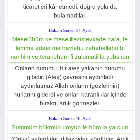
ticaretleri kâr etmedi, doğru yolu da
bulamadılar.
Bakara Suresi 17. Ayet
Meselühüm ke meselillezistevkade nara, fe
lemma edaet ma havlehu zehebellahü bi
nurihim ve terakehüm fi zulümatil la yübsirun
Onların durumu, bir ateş yakanın durumu
gibidir. (Ateş) çevresini aydınlatır
aydınlatmaz Allah onların (gözlerinin)
nurlarını giderdi ve onları karanlıklar içinde
bıraktı, artık görmezler.
Bakara Suresi 18. Ayet
Summüm bükmün umyün fe hüm la yarciun
(Onlar) sağırdırlar, dilsizdirler, kördürler. Artık