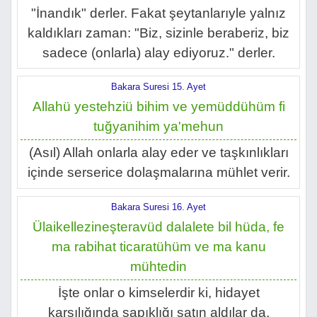
"İnandık" derler. Fakat şeytanlarıyle yalnız
kaldıkları zaman: "Biz, sizinle beraberiz, biz
sadece (onlarla) alay ediyoruz." derler.
Bakara Suresi 15. Ayet
Allahü yestehziü bihim ve yemüddühüm fi
tuğyanihim ya'mehun
(Asıl) Allah onlarla alay eder ve taşkınlıkları
içinde serserice dolaşmalarına mühlet verir.
Bakara Suresi 16. Ayet
Ülaikellezineşteravüd dalalete bil hüda, fe
ma rabihat ticaratühüm ve ma kanu
mühtedin
İşte onlar o kimselerdir ki, hidayet
karşılığında sapıklığı satın aldılar da,