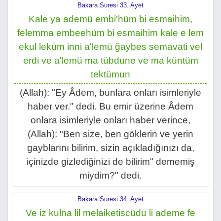
Bakara Suresi 33. Ayet
Kale ya ademü embi'hüm bi esmaihim,
felemma embeehüm bi esmaihim kale e lem
ekul leküm inni a'lemü ğaybes semavati vel
erdi ve a'lemü ma tübdune ve ma küntüm
tektümun
(Allah): "Ey Âdem, bunlara onları isimleriyle
haber ver." dedi. Bu emir üzerine Âdem
onlara isimleriyle onları haber verince,
(Allah): "Ben size, ben göklerin ve yerin
gayblarını bilirim, sizin açıkladığınızı da,
içinizde gizlediğinizi de bilirim" dememiş
miydim?" dedi.
Bakara Suresi 34. Ayet
Ve iz kulna lil melaiketiscüdu li ademe fe