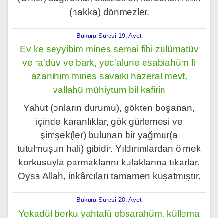
(hakka) dönmezler.
Bakara Suresi 19. Ayet
Ev ke seyyibim mines semai fihi zulümatüv
ve ra'düv ve bark, yec'alune esabiahüm fi
azanihim mines savaiki hazeral mevt,
vallahü mühiytum bil kafirin
Yahut (onların durumu), gökten boşanan,
içinde karanlıklar, gök gürlemesi ve
şimşek(ler) bulunan bir yağmur(a
tutulmuşun hali) gibidir. Yıldırımlardan ölmek
korkusuyla parmaklarını kulaklarına tıkarlar.
Oysa Allah, inkârcıları tamamen kuşatmıştır.
Bakara Suresi 20. Ayet
Yekadül berku yahtafü ebsarahüm, küllema