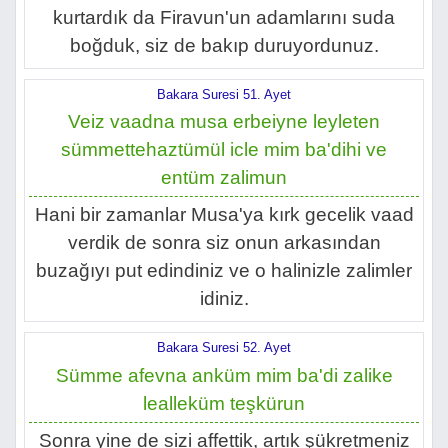
kurtardık da Firavun'un adamlarını suda
boğduk, siz de bakıp duruyordunuz.
Bakara Suresi 51. Ayet
Veiz vaadna musa erbeiyne leyleten
sümmettehaztümül icle mim ba'dihi ve
entüm zalimun
Hani bir zamanlar Musa'ya kırk gecelik vaad
verdik de sonra siz onun arkasından
buzağıyı put edindiniz ve o halinizle zalimler
idiniz.
Bakara Suresi 52. Ayet
Sümme afevna anküm mim ba'di zalike
lealleküm teşkürun
Sonra yine de sizi affettik, artık şükretmeniz