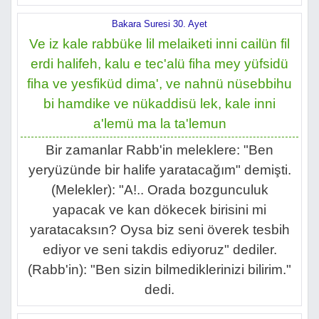
Bakara Suresi 30. Ayet
Ve iz kale rabbüke lil melaiketi inni cailün fil
erdi halifeh, kalu e tec'alü fiha mey yüfsidü
fiha ve yesfiküd dima', ve nahnü nüsebbihu
bi hamdike ve nükaddisü lek, kale inni
a'lemü ma la ta'lemun
Bir zamanlar Rabb'in meleklere: "Ben
yeryüzünde bir halife yaratacağım" demişti.
(Melekler): "A!.. Orada bozgunculuk
yapacak ve kan dökecek birisini mi
yaratacaksın? Oysa biz seni överek tesbih
ediyor ve seni takdis ediyoruz" dediler.
(Rabb'in): "Ben sizin bilmediklerinizi bilirim."
dedi.