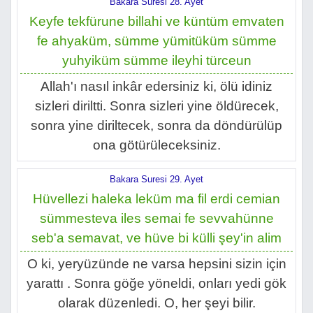
Bakara Suresi 28. Ayet
Keyfe tekfürune billahi ve küntüm emvaten
fe ahyaküm, sümme yümitüküm sümme
yuhyiküm sümme ileyhi türceun
Allah'ı nasıl inkâr edersiniz ki, ölü idiniz
sizleri diriltti. Sonra sizleri yine öldürecek,
sonra yine diriltecek, sonra da döndürülüp
ona götürüleceksiniz.
Bakara Suresi 29. Ayet
Hüvellezi haleka leküm ma fil erdi cemian
sümmesteva iles semai fe sevvahünne
seb'a semavat, ve hüve bi külli şey'in alim
O ki, yeryüzünde ne varsa hepsini sizin için
yarattı . Sonra göğe yöneldi, onları yedi gök
olarak düzenledi. O, her şeyi bilir.