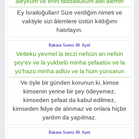
aleyküm ve enni faddaltüküm alel alemin
Ey İsrailoğulları! Size verdiğim nimeti ve
vaktiyle sizi âlemlere üstün kıldığımı
hatırlayın.
Bakara Suresi 48. Ayet
Vetteku yevmel la teczi nefsün an nefsin
şey'ev ve la yukbelü minha şefaatüv ve la
yü'hazü minha adlüv ve la hüm yünsarun
Ve öyle bir günden korunun ki, kimse
kimsenin yerine bir şey ödeyemez,
kimseden şefaat da kabul edilmez,
kimseden fidye de alınmaz ve onlara hiçbir
yardım da yapılmaz.
Bakara Suresi 49. Ayet