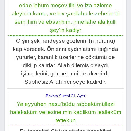
edae lehüm meşev fihi ve iza azleme
aleyhim kamu, ve lev şaellahü le zehebe bi
sem'ihim ve ebsarihim, innellahe ala külli
şey'in kadiyr
O şimşek nerdeyse gözlerini (n nûrunu)
kapıverecek. Önlerini aydınlattımı ışığında
yürürler, karanlık üzerlerine çöktümü de
dikilip kalırlar. Allah dilemiş olsaydı
işitmelerini, görmelerini de alıverirdi.
Şüphesiz Allah her şeye kâdirdir.
Bakara Suresi 21. Ayet
Ya eyyühen nasu'büdu rabbekümüllezi
halekaküm vellezine min kabliküm lealleküm
tettekun