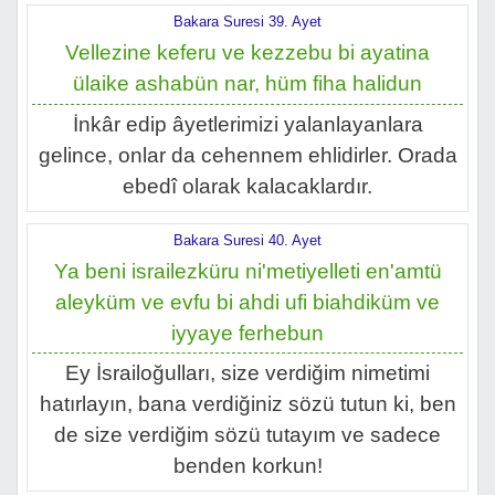
Bakara Suresi 39. Ayet
Vellezine keferu ve kezzebu bi ayatina
ülaike ashabün nar, hüm fiha halidun
İnkâr edip âyetlerimizi yalanlayanlara
gelince, onlar da cehennem ehlidirler. Orada
ebedî olarak kalacaklardır.
Bakara Suresi 40. Ayet
Ya beni israilezküru ni'metiyelleti en'amtü
aleyküm ve evfu bi ahdi ufi biahdiküm ve
iyyaye ferhebun
Ey İsrailoğulları, size verdiğim nimetimi
hatırlayın, bana verdiğiniz sözü tutun ki, ben
de size verdiğim sözü tutayım ve sadece
benden korkun!