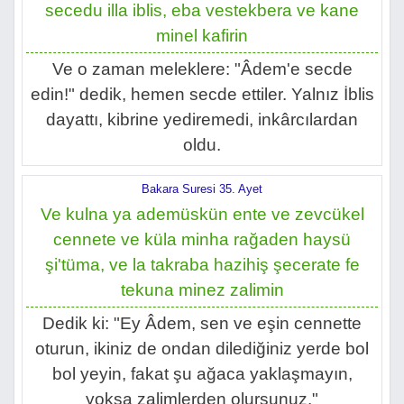
secedu illa iblis, eba vestekbera ve kane
minel kafirin
Ve o zaman meleklere: "Âdem'e secde
edin!" dedik, hemen secde ettiler. Yalnız İblis
dayattı, kibrine yediremedi, inkârcılardan
oldu.
Bakara Suresi 35. Ayet
Ve kulna ya ademüskün ente ve zevcükel
cennete ve küla minha rağaden haysü
şi'tüma, ve la takraba hazihiş şecerate fe
tekuna minez zalimin
Dedik ki: "Ey Âdem, sen ve eşin cennette
oturun, ikiniz de ondan dilediğiniz yerde bol
bol yeyin, fakat şu ağaca yaklaşmayın,
yoksa zalimlerden olursunuz."